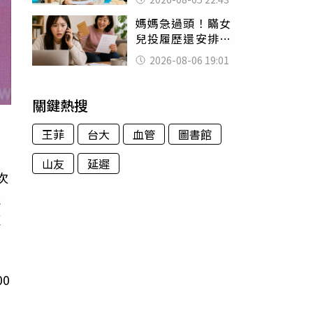
怒嗆：化妝有錯嗎
媽媽急過頭！瞞女
兒投履歷還安排面
試 她接來電當場
2026-08-06 19:01
傻眼
關鍵熱搜
王菲
台大
血管
圖書館
山友
延遲
次
並
紅
0