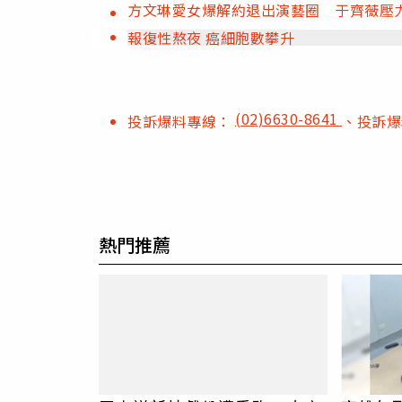
方文琳愛女爆解約退出演藝圈 于齊薇壓
報復性熬夜 癌細胞數攀升
(02)6630-8641
投訴爆料專線：
、投訴
熱門推薦