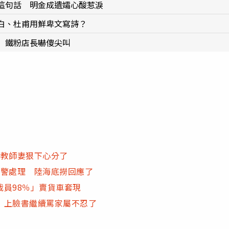
這句話 明金成遺孀心酸惹淚
白、杜甫用鮮卑文寫詩？
 鐵粉店長嚇傻尖叫
學教師妻狠下心分了
報警處理 陸海底撈回應了
裁員98％」賣貨車套現
」上臉書繼續罵家屬不忍了