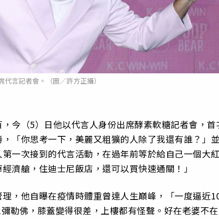
席代言記者會。（圖／許方正攝）
百，今（5）日他以代言人身份出席酵素軟糖記者會，首
勝，「你思考一下，美麗又粗獷的人除了我還有誰？」
人第一次接到的代言活動，在過年前等於給自己一個大
華經濟艙，住迪士尼飯店，還可以買快速通關！」
理，他自曝在疫情時體重曾達人生巔峰，「一度逼近10
說像彌勒佛，膝蓋變得很差，上樓都有怪聲。好在老婆不在