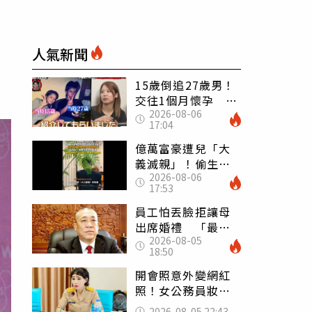
人氣新聞
15歲倒追27歲男！
交往1個月懷孕 36
2026-08-06
歲當阿嬤故事曝光
17:04
億萬富豪遭兒「大
義滅親」！偷生子
2026-08-06
怕曝光 竟盜鄰居
17:53
身份辦假證落戶
員工怕丟臉拒讓母
出席婚禮 「最愛
2026-08-05
發錢老闆」震怒開
18:50
除：我看不起你
開會照意外變網紅
照！女公務員妝容
掀2千則留言 本人
2026-08-05 22:43