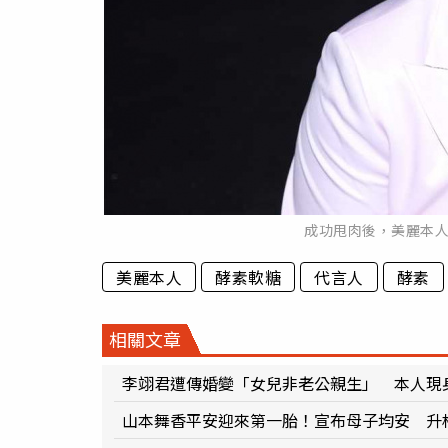
成功甩肉後，美麗本
美麗本人
酵素軟糖
代言人
酵素
相關文章
李翊君遭傳婚變「女兒非老公親生」 本人現
山本舞香平安迎來第一胎！宣布母子均安 升