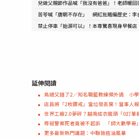
兒做父親節作品喊「我沒有爸爸」！老師暖回
苦苓喊「唐朝不存在」 網紅批瞎編歷史：李
禁止停車「始源可以」！本尊驚喜現身早餐店
延伸閱讀
鳥總又錯了2／知名職籃教練頻外遇 小
店員將「2枚鑽戒」當垃圾丟棄！當事人
世界工廠2.0夢碎？越南成衣龍頭「0訂單
辱殺警案死者竟被不起訴 「師大數學哥
更多最新熱門議題：中聯致癌油風暴