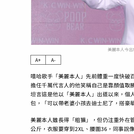
美麗本人今出
A+
A-
嘻哈歌手「美麗本人」先前體重一度快破
擔任千萬代言人的他笑稱自己是靠顏值取
坦言這是他以「美麗本人」出道以來，個
包，「可以帶老婆小孩去迪士尼了，搭豪
美麗本人雖長得「粗獷」，但仍注重外在管
公斤，衣服要穿到2XL、腰圍36，同事