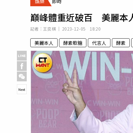
娛樂
即時
人物
汽車
巔峰體重近破百 美麗本
專欄
房產新勢力
記者：
王奕棋
2023-12-05 18:20
美麗本人
酵素軟糖
代言人
酵素
Next