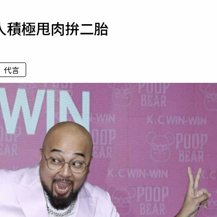
寵物
人積極甩肉拚二胎
運勢
運動
梅酒
代言