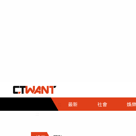
社會首頁
娛樂首頁
財經首頁
政
:::
最新
社會
娛
時事
即時
熱線
:::
直擊
大條
人物
調查
專題
３Ｃ