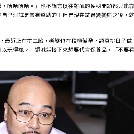
樣，哈哈哈哈。」也不諱言以往難解的便秘問題都只能
我自己測試是蠻有幫助的！但是現在試過變變熊之後，
入，最近正在拚二胎，老婆也在積極備孕，認真挑日子做
可以玩得瘋。」還喊話接下來想要代言保養品，「不要