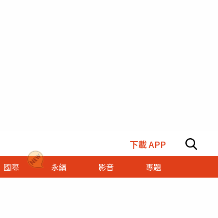
下載 APP
國際
永續
影音
專題