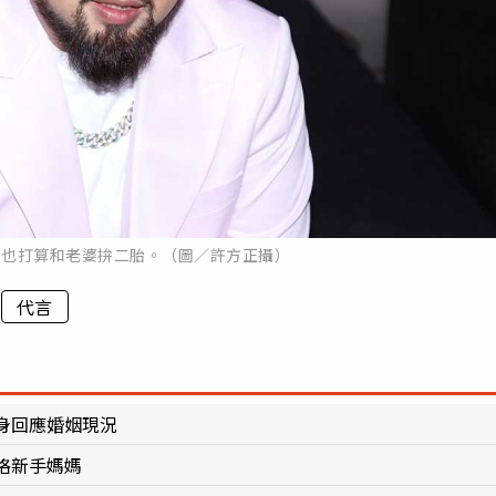
人也打算和老婆拚二胎。（圖／許方正攝）
代言
身回應婚姻現況
格新手媽媽