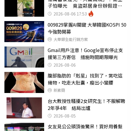
子怕曝光 竟盜鄰居身份辦假證落
戶
2026-08-06 17:53
009829掌握AI關鍵 大華韓國KOSPI 50
今強勢開募
大華銀全能行銷方案
Gmail用戶注意！Google宣布停止支
援第三方寄信 措施時間期限曝光
2026-08-06
腹部脂肪的「剋星」找到了，常吃這
幾物，吃走大肚囊，瘦出小蠻腰
新素簡
台大教授性騷擾2女研究生！不服解聘
2年爭4年 結局出爐
2026-08-05
女友見公公頭頂後驚呆！買好用養髮