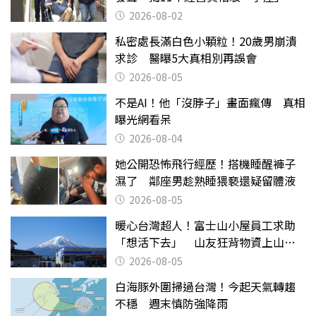
2026-08-02
私密處長滿白色小顆粒！20歲男崩潰
求診 醫曝5大真相別再誤會
2026-08-05
不是AI！他「沒脖子」畫面瘋傳 真相
曝光網看呆
2026-08-04
她公開恐怖飛行經歷！搭機睡醒褲子
濕了 鄰座男趁熟睡猥褻還疑留體液
2026-08-05
暖心台灣超人！富士山小屋員工求助
「想活下去」 山友狂背物資上山：
台灣真的是寶島
2026-08-05
白海豚外圍掃過台灣！今起天氣轉趨
不穩 週末慎防強降雨