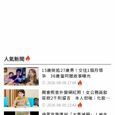
人氣新聞
15歲倒追27歲男！交往1個月懷
孕 36歲當阿嬤故事曝光
2026-08-06 17:04
開會照意外變網紅照！女公務員妝
容掀2千則留言 本人怒嗆：化妝有
錯嗎
2026-08-05 22:43
億萬富豪遭兒「大義滅親」！偷生