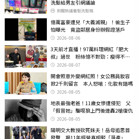
洗髮給男友引網議論
新聞熱議養髮洗髮精
億萬富豪遭兒「大義滅親」！偷生子
怕曝光 竟盜鄰居身份辦假證落戶
2026-08-06
3天前才直播！97萬料理網紅「肥大
叔」過世 粉絲憶不對勁：瘦得不合
理
2026-08-07
開會照意外變網紅照！女公務員妝容
掀2千則留言 本人怒嗆：化妝有錯嗎
2026-08-05
地表最強老爸！11歲女慘遭侵犯 父
「假冒她」騙噁狼上門後連轟2槍復仇
2026-08-05
陽明交大教授砍死妹夫！岳母追思首
發聲 揭11年經營真相駁「爭產」