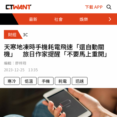
跳至主要內容區塊
下載 APP
最新
社會
娛樂
財經
財經
3C
天寒地凍時手機耗電飛速「還自動關
機」 旅日作家提醒「不要馬上重開」
編輯：
廖梓翔
2023-12-25 13:35
寒冷
低溫
手機
耗電
迅速