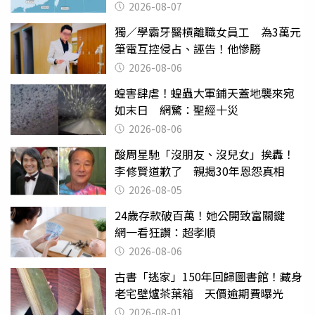
2026-08-07
獨／學霸牙醫槓離職女員工 為3萬元
筆電互控侵占、誣告！他慘勝
2026-08-06
蝗害肆虐！蝗蟲大軍鋪天蓋地襲來宛
如末日 網驚：聖經十災
2026-08-06
酸周星馳「沒朋友、沒兒女」挨轟！
李修賢道歉了 親揭30年恩怨真相
2026-08-05
24歲存款破百萬！她公開致富關鍵
網一看狂讚：超孝順
2026-08-06
古書「逃家」150年回歸圖書館！藏身
老宅壁爐茶葉箱 天價逾期費曝光
2026-08-01