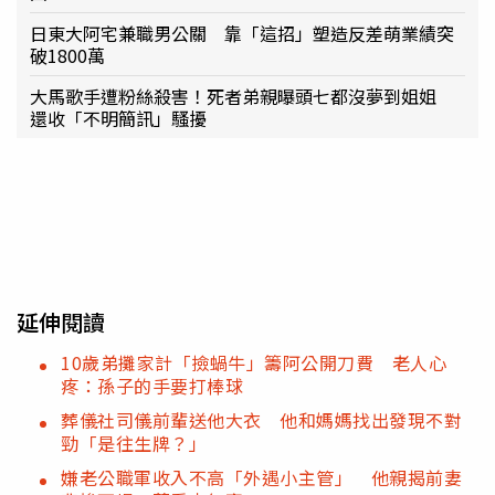
日東大阿宅兼職男公關 靠「這招」塑造反差萌業績突
破1800萬
大馬歌手遭粉絲殺害！死者弟親曝頭七都沒夢到姐姐
還收「不明簡訊」騷擾
延伸閱讀
10歲弟攤家計「撿蝸牛」籌阿公開刀費 老人心
疼：孫子的手要打棒球
葬儀社司儀前輩送他大衣 他和媽媽找出發現不對
勁「是往生牌？」
嫌老公職軍收入不高「外遇小主管」 他親揭前妻