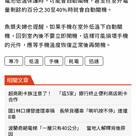
電池低溫保護時，可能會自動關機，甚至在室外電
量剩餘約百分之30至40%時就會自動關機。
魚漿夫婦也提醒，如果手機在室外低溫下自動關
機，回到室內後不要立即開機，這樣可能損壞手機
的元件，應等手機溫度恢復正常後再開機。
寒冷
低溫
手機
耗電
迅速
相關文章
超商刷卡族注意了！ 「這5家」銀行終止便利商店刷卡
合作
國1林口爆發連環車禍 長榮貨櫃車「喇叭按不停」連撞
8車
波蘭奇葩電梯「一層只有40公分」 當地人解釋背後原
因