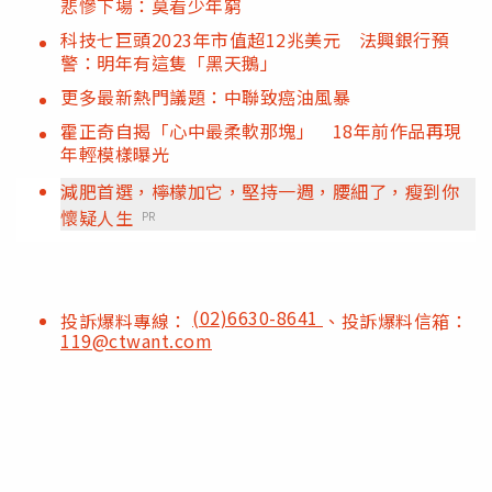
悲慘下場：莫看少年窮
科技七巨頭2023年市值超12兆美元 法興銀行預
警：明年有這隻「黑天鵝」
更多最新熱門議題：中聯致癌油風暴
霍正奇自揭「心中最柔軟那塊」 18年前作品再現
年輕模樣曝光
減肥首選，檸檬加它，堅持一週，腰細了，瘦到你
懷疑人生
PR
(02)6630-8641
投訴爆料專線：
、投訴爆料信箱：
119@ctwant.com