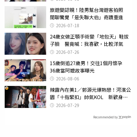
旅遊變認親！陸男幫台灣遊客拍照
閒聊驚覺「是失聯大伯」奇蹟重逢
2026-07-18
24歲女做正顎手術變「地包天」鞋拔
子臉 醫竟喊：我喜歡，比較洋氣
2026-07-26
15歲倒追27歲男！交往1個月懷孕
36歲當阿嬤故事曝光
2026-08-06
辣露內在美1／郭源元爆熱戀！河濱公
園「十指緊扣」帥氣KOL 新歡身份
曝光
2026-07-29
Recommended by