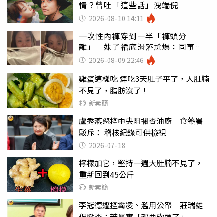
情？曾吐「這些話」洩端倪
2026-08-10 14:11
一次性內褲穿到一半「褲頭分
離」 妹子裙底滑落尬爆：同事全
看光
2026-08-09 22:46
雞蛋這樣吃 連吃3天肚子平了，大肚腩
不見了，脂肪沒了！
新素簡
盧秀燕怒控中央阻攔查油廠 食藥署
駁斥： 稽核紀錄可供檢視
2026-07-18
檸檬加它，堅持一週大肚腩不見了，
重新回到45公斤
新素簡
李冠德遭控霸凌、濫用公帑 莊瑞雄
促徹查：若屬實「都要砍頭了」