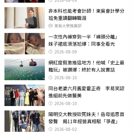
非本科也能考會計師！東吳會計學分
班免重讀翻轉職涯
東吳大學推廣部
一次性內褲穿到一半「褲頭分離」
妹子裙底滑落尬爆：同事全看光
2026-08-09
網紅度假激推這地方！他喊「史上最
難玩」被讚爆：終於有人說實話
2026-08-10
同台老婆六月舊愛霍正奇 李易笑認
進組前先做醫美
2026-08-10
陽明交大教授砍死妹夫！岳母追思首
發聲 揭11年經營真相駁「爭產」
2026-08-02