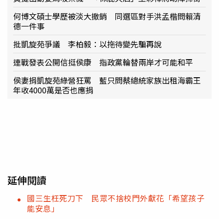
何博文碩士學歷被淡大撤銷 同選區對手洪孟楷問賴清
德一件事
批凱旋苑爭議 李柏毅：以拖待變先騙再說
連戰發表公開信挺侯康 指政黨輪替兩岸才可能和平
侯妻捐凱旋苑綠營狂罵 藍只問蔡總統家族出租海霸王
年收4000萬是否也應捐
延伸閱讀
國三生枉死刀下 民眾不捨校門外獻花「希望孩子
能安息」