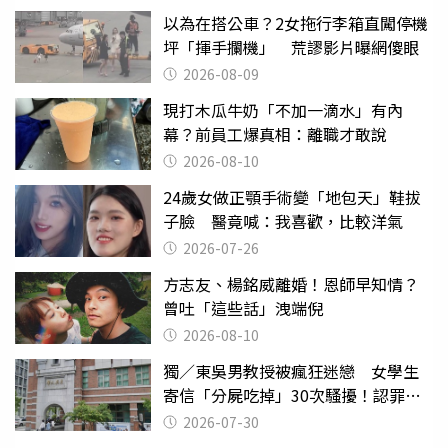
以為在搭公車？2女拖行李箱直闖停機
坪「揮手攔機」 荒謬影片曝網傻眼
2026-08-09
現打木瓜牛奶「不加一滴水」有內
幕？前員工爆真相：離職才敢說
2026-08-10
24歲女做正顎手術變「地包天」鞋拔
子臉 醫竟喊：我喜歡，比較洋氣
2026-07-26
方志友、楊銘威離婚！恩師早知情？
曾吐「這些話」洩端倪
2026-08-10
獨／東吳男教授被瘋狂迷戀 女學生
寄信「分屍吃掉」30次騷擾！認罪免
關
2026-07-30