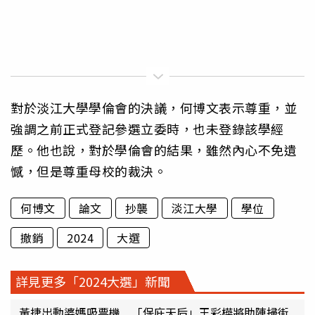
對於淡江大學學倫會的決議，何博文表示尊重，並
強調之前正式登記參選立委時，也未登錄該學經
歷。他也說，對於學倫會的結果，雖然內心不免遺
憾，但是尊重母校的裁決。
何博文
論文
抄襲
淡江大學
學位
撤銷
2024
大選
詳見更多「2024大選」新聞
黃捷出動婆媽吸票機 「保庇天后」王彩樺將助陣掃街