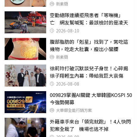
新素簡
空勤總隊連續拒飛患者「等嘸機」
亡 網友幫喊冤：最該檢討的是凌天
2026-08-10
腹部脂肪的「剋星」找到了，常吃這
幾物，吃走大肚囊，瘦出小蠻腰
新素簡
徐莉玲打破沉默談兒子身世！心碎揭
徐子翔輕生內幕：帶給我巨大哀傷
2026-08-08
009829掌握AI關鍵 大華韓國KOSPI 50
今強勢開募
大華銀全能行銷方案
外籍車手來台「領完就跑」！4人快閃
犯案全栽了 機場也逃不掉
2026-08-09