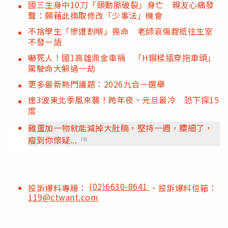
國三生身中10刀「頸動脈破裂」身亡 親友心痛發
聲：願藉此換取修改「少事法」機會
不捨學生「慘遭割喉」喪命 老師哀傷趕抵往生室
不發一語
嚇死人！國1高雄鼎金車禍 「H鋼樑插穿拖車頭」
駕駛命大躲過一劫
更多最新熱門議題：2026九合一選舉
連3波東北季風來襲！跨年夜、元旦最冷 恐下探15
度
雞蛋加一物就能減掉大肚腩，堅持一週，腰細了，
瘦到你懷疑...
PR
(02)6630-8641
投訴爆料專線：
、投訴爆料信箱：
119@ctwant.com