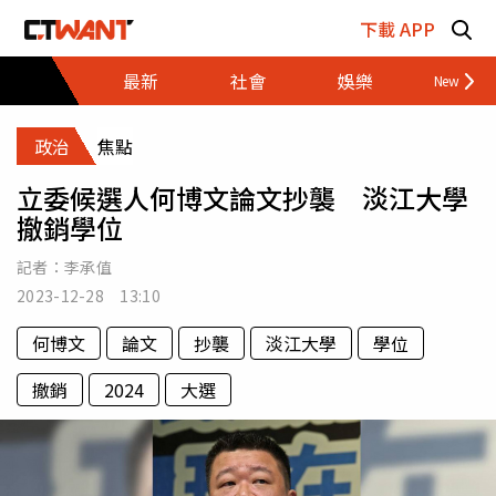
跳至主要內容區塊
下載 APP
最新
社會
娛樂
財經
政治
焦點
立委候選人何博文論文抄襲 淡江大學
撤銷學位
記者：
李承值
2023-12-28 13:10
何博文
論文
抄襲
淡江大學
學位
撤銷
2024
大選