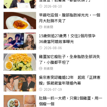
2026-08-10
早晨吃這個，腹部脂肪掉光光，一個
月大肚腩不見了
新素簡
15歲倒追27歲男！交往1個月懷孕
36歲當阿嬤故事曝光
2026-08-06
雞蛋加它瘦肚子，全身脂肪全部消失
了，小腹都平坦了
新素簡
吳宗憲突認離婚12年 起底「正牌憲
嫂」張葳葳當年隱婚內幕
2026-07-19
肚腩一抓一大把，只需1個雞蛋，用一
個瘦一個