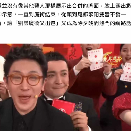
提並沒有像其他藝人那樣展示出合併的牌面，臉上露出
神示意，一直到魔術結束，從頭到尾都緊閉雙唇不發一
情，讓「劉謙魔術又出包」又成為除夕晚間熱門的網路