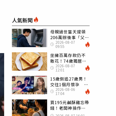
人氣新聞
母親過世當天提領
206萬辦後事「父子
2026-08-07
遭判刑」 律師：
09:55
搶錢先下手是罪
坐擁百萬存款仍不
敢花！74歲獨居翁
2026-08-07
「1餐只吃1片吐
12:01
司」 半年後暴瘦
嚇壞女兒
15歲倒追27歲男！
交往1個月懷孕 36
2026-08-06
歲當阿嬤故事曝光
17:04
買195元鹹酥雞忘帶
錢！老闆神操作
「倒找5元」 全網
2026-08-07 16:01