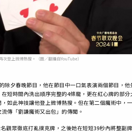
次登上微博熱搜。（圖／翻攝自YouTube）
視的除夕春晚節目，他在節目中一口氣表演兩個節目，他
，在短時間內洗出順序完整的4條龍，更在紅心牌的部分
間，如此神技讓他登上微博熱搜。但在第二個魔術中，
次流傳「劉謙魔術又出包」的傳聞。
2名觀眾徹底打亂撲克牌，之後她在短短39秒內將整副