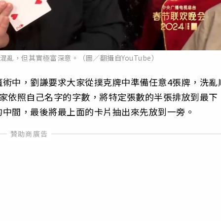
亂，但其實極富深意。（圖／翻攝自YouTube）
魔術中，劉謙要求大家從撲克牌中準備任意4張牌，洗亂
大家依照自己名字的字數，將特定張數的半張排放到最下
的中間，最後將最上面的卡片抽出來先放到一旁。