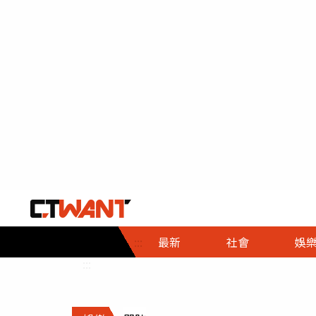
社會首頁
娛樂首頁
財經首頁
政
:::
最新
社會
娛
時事
即時
熱線
:::
直擊
大條
人物
調查
專題
３Ｃ