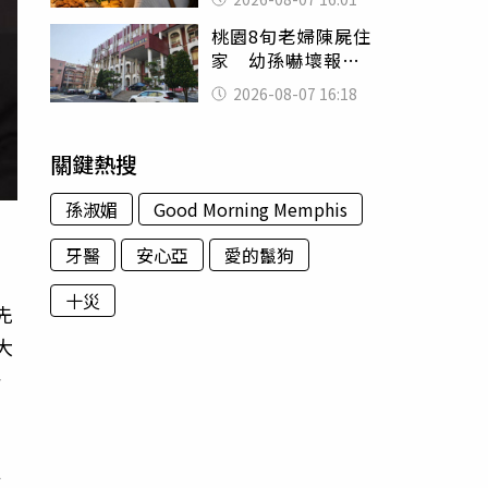
看哭：這就是台灣
桃園8旬老婦陳屍住
家 幼孫嚇壞報警
「公公殺了婆婆」
2026-08-07 16:18
關鍵熱搜
孫淑媚
Good Morning Memphis
牙醫
安心亞
愛的鬣狗
十災
先
大
一
牌