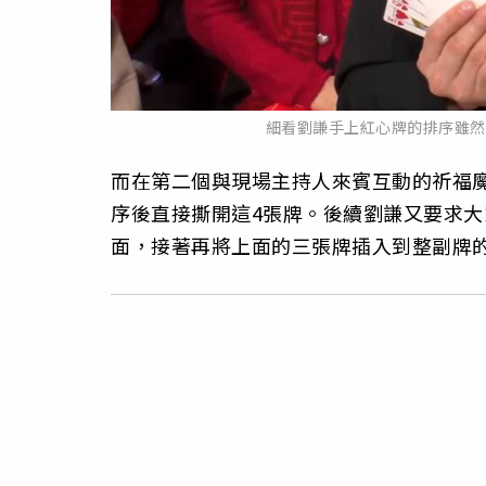
細看劉謙手上紅心牌的排序雖然混
而在第二個與現場主持人來賓互動的祈福
序後直接撕開這4張牌。後續劉謙又要求
面，接著再將上面的三張牌插入到整副牌