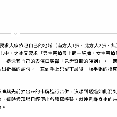
要求大家依照自己的地域（南方人1張、北方人2張、無
牌卡中，之後又要求「男生丟掉最上面一張牌，女生丟掉
，一邊念著自己的表演口頭禪「見證奇蹟的時刻」，一
念出祈福的語句，一直到手上只留下最後一張半張的撲
張牌與先前抽出來的卡牌進行合併，沒想到透過如此混
合，這時候現場已經傳出各種驚呼聲，就連劉謙身後的
合。