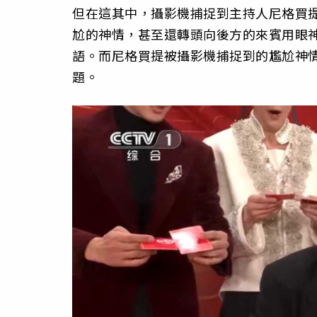
但在這其中，攝影機捕捉到主持人尼格買
尬的神情，甚至還轉頭向後方的來賓用眼
語。而尼格買提被攝影機捕捉到的尷尬神
題。