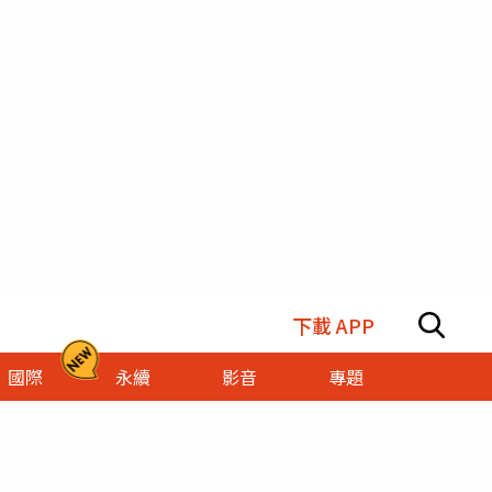
下載 APP
國際
永續
影音
專題