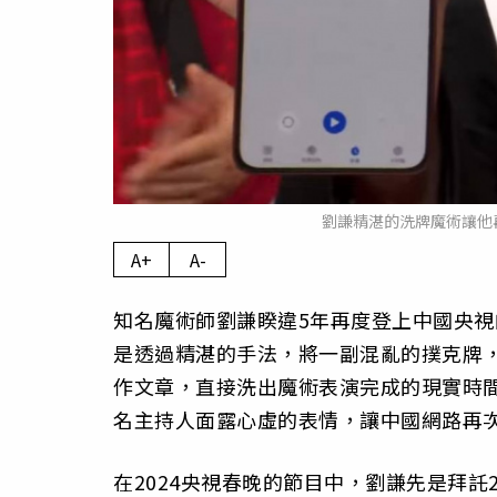
劉謙精湛的洗牌魔術讓他再
A+
A-
知名魔術師劉謙睽違5年再度登上中國央
是透過精湛的手法，將一副混亂的撲克牌
作文章，直接洗出魔術表演完成的現實時
名主持人面露心虛的表情，讓中國網路再
在2024央視春晚的節目中，劉謙先是拜託