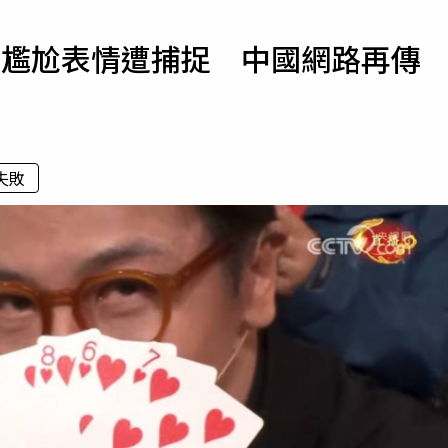
寵物
人尷尬表情遭捕捉 中國網路再傳
運勢
運動
梅酒
失敗