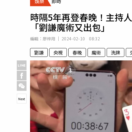
娛樂
即時
人物
汽車
時隔5年再登春晚！主持
專欄
「劉謙魔術又出包」
房產新勢力
編輯：
廖梓翔
2024-02-10 08:32
劉謙
央視
春晚
魔術
洗牌
Next