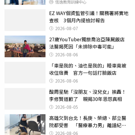
恆逸教育訓練中心
EZ WAY個資監管引議！關務署將實地
查核 3個月內提檢討報告
2026-08-07
27歲YouTuber獨旅喬治亞陳屍飯店
法醫揭死因「未排除中毒可能」
2026-08-06
「車是我的、油也是我的」睡車竟被
收住宿費 官方一句話打臉飯店
2026-08-06
酸周星馳「沒朋友、沒兒女」挨轟！
李修賢道歉了 親揭30年恩怨真相
2026-08-05
高雄欠到台北！長庚、榮總、部立醫
院都受害 「醫療暴力男」離譜紀錄
曝光
2026-08-06