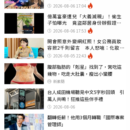
2026-08-06 17:04
億萬富豪遭兒「大義滅親」！偷生
子怕曝光 竟盜鄰居身份辦假證落
戶
2026-08-06 17:53
開會照意外變網紅照！女公務員妝
容掀2千則留言 本人怒嗆：化妝有
錯嗎
2026-08-05 22:43
腹部脂肪的「剋星」找到了，常吃這
幾物，吃走大肚囊，瘦出小蠻腰
新素簡
台人成田機場聽見中文5字秒回頭 引
萬人共鳴！狂推這些伴手禮
2026-08-06
翻轉低薪！他用3個月轉職「國際專案
管理師」