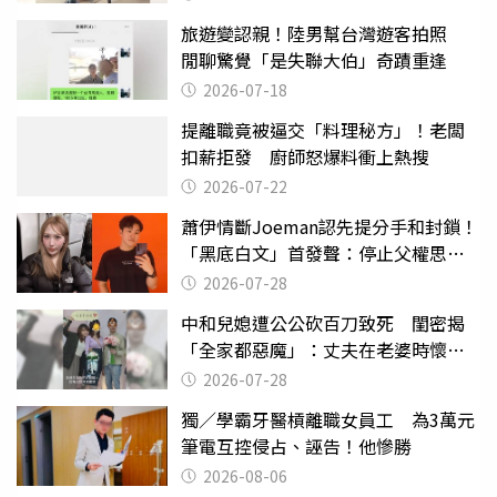
旅遊變認親！陸男幫台灣遊客拍照
閒聊驚覺「是失聯大伯」奇蹟重逢
2026-07-18
提離職竟被逼交「料理秘方」！老闆
扣薪拒發 廚師怒爆料衝上熱搜
2026-07-22
蕭伊情斷Joeman認先提分手和封鎖！
「黑底白文」首發聲：停止父權思維
物化女性
2026-07-28
中和兒媳遭公公砍百刀致死 閨密揭
「全家都惡魔」：丈夫在老婆時懷孕
摔東西
2026-07-28
獨／學霸牙醫槓離職女員工 為3萬元
筆電互控侵占、誣告！他慘勝
2026-08-06