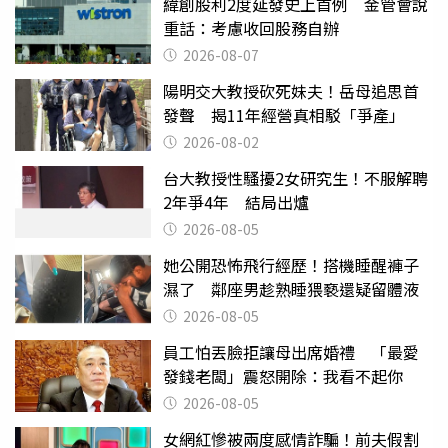
緯創股利2度延發史上首例 金管會說
重話：考慮收回股務自辦
2026-08-07
陽明交大教授砍死妹夫！岳母追思首
發聲 揭11年經營真相駁「爭產」
2026-08-02
台大教授性騷擾2女研究生！不服解聘
2年爭4年 結局出爐
2026-08-05
她公開恐怖飛行經歷！搭機睡醒褲子
濕了 鄰座男趁熟睡猥褻還疑留體液
2026-08-05
員工怕丟臉拒讓母出席婚禮 「最愛
發錢老闆」震怒開除：我看不起你
2026-08-05
女網紅慘被兩度感情詐騙！前夫假割