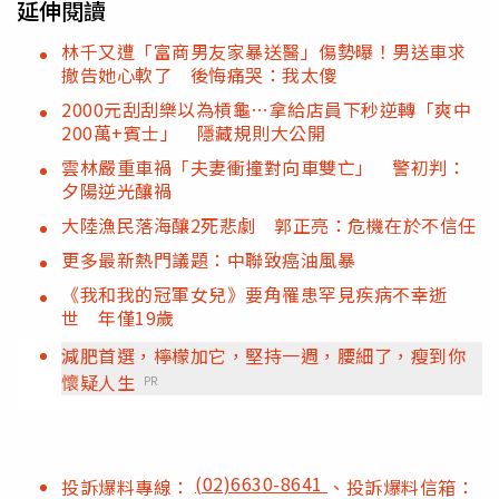
延伸閱讀
林千又遭「富商男友家暴送醫」傷勢曝！男送車求
撤告她心軟了 後悔痛哭：我太傻
2000元刮刮樂以為槓龜…拿給店員下秒逆轉「爽中
200萬+賓士」 隱藏規則大公開
雲林嚴重車禍「夫妻衝撞對向車雙亡」 警初判：
夕陽逆光釀禍
大陸漁民落海釀2死悲劇 郭正亮：危機在於不信任
更多最新熱門議題：中聯致癌油風暴
《我和我的冠軍女兒》要角罹患罕見疾病不幸逝
世 年僅19歲
減肥首選，檸檬加它，堅持一週，腰細了，瘦到你
懷疑人生
PR
(02)6630-8641
投訴爆料專線：
、投訴爆料信箱：