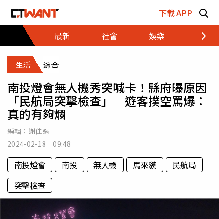
跳至主要內容區塊
下載 APP
最新
社會
娛樂
財經
生活
綜合
南投燈會無人機秀突喊卡！縣府曝原因
「民航局突擊檢查」 遊客撲空罵爆：
真的有夠爛
編輯：
謝佳娟
2024-02-18 09:48
南投燈會
南投
無人機
馬來貘
民航局
突擊檢查