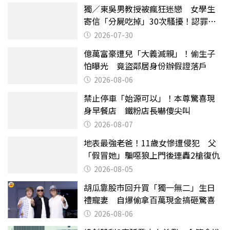
獨／東吳男教授被瘋狂迷戀 女學生
寄信「分屍吃掉」30次騷擾！認罪免
關
2026-07-30
億萬富豪遭兒「大義滅親」！偷生子
怕曝光 竟盜鄰居身份辦假證落戶
2026-08-06
禁止停車「始源可以」！本尊驚喜現
身早餐店 鐵粉店長嚇傻尖叫
2026-08-07
地表最強老爸！11歲女慘遭侵犯 父
「假冒她」騙噁狼上門後連轟2槍復仇
2026-08-05
胡瓜靠股市回升買「獨一無二」生日
禮寵妻 自爆偷拿百萬現金搞砸驚喜
2026-08-06