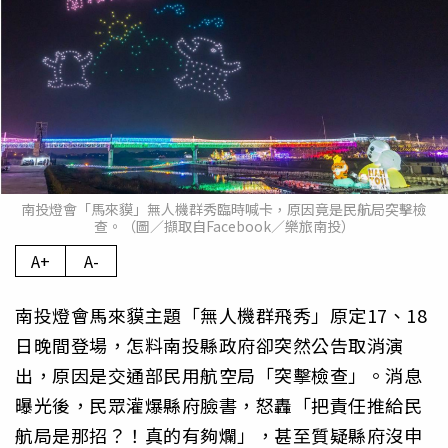
南投燈會「馬來貘」無人機群秀臨時喊卡，原因竟是民航局突擊檢
查。（圖／擷取自Facebook／樂旅南投）
A+
A-
南投燈會馬來貘主題「無人機群飛秀」原定17、18
日晚間登場，怎料南投縣政府卻突然公告取消演
出，原因是交通部民用航空局「突擊檢查」。消息
曝光後，民眾灌爆縣府臉書，怒轟「把責任推給民
航局是那招？！真的有夠爛」，甚至質疑縣府沒申