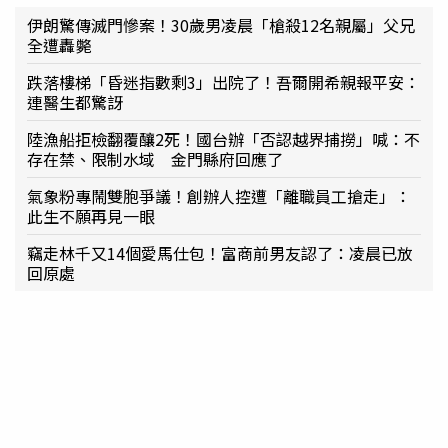
伊朗驚傳滅門慘案！30歲男凌晨「槍殺12名親屬」父兄
全遭轟斃
跌落樓梯「昏迷指數剩3」出院了！吾爾開希親報平安：
連醫生都驚訝
陸漁船拒檢翻覆釀2死！國台辦「否認越界捕撈」喊：不
存在禁、限制水域 金門縣府回應了
氣象粉專鬧雙胞爭議！創辦人控遭「離職員工搶走」：
此生不願再見一眼
竊走林千又14個愛馬仕包！富商前男友認了：凌晨已放
回原處