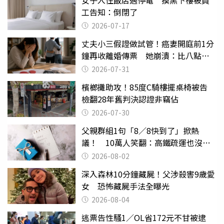
工告知：倒閉了
2026-07-17
丈夫小三假證做試管！癌妻開庭前1分
鐘再收離婚傳票 她崩潰：比八點檔
還扯
2026-07-31
檳榔攤助攻！85度C騎樓擺桌椅被告
檢翻28年舊判決認證非竊佔
2026-07-30
父親群組1句「8／8快到了」掀熱
議！ 10萬人笑翻：高鐵疏運也沒列
父親節
2026-08-02
深入森林10分鐘藏屍！父涉殺害9歲愛
女 恐怖藏屍手法全曝光
2026-08-04
逃票告性騷1／OL省172元不甘被逮