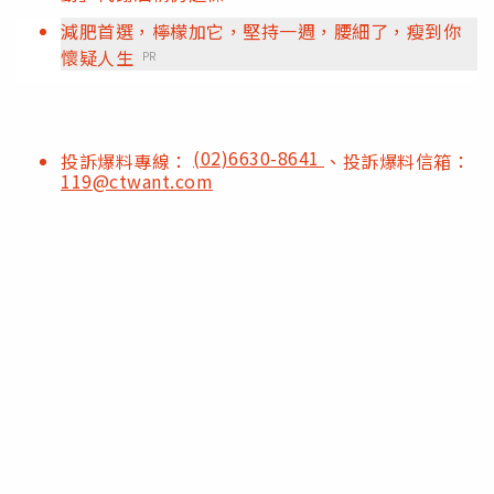
減肥首選，檸檬加它，堅持一週，腰細了，瘦到你
懷疑人生
PR
(02)6630-8641
投訴爆料專線：
、投訴爆料信箱：
119@ctwant.com