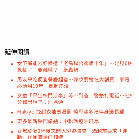
延伸閱讀
女下屬能力好慘遭「老鳥聯合霸凌半年」⋯她見6跡
象慌了：要離職？ 網轟爆
男友只吃便宜餐廳超省…嫁妝要她在大創買：家電
必須用10年 她超崩潰
女童「呆坐校門涼亭」等不到爸 警急打電話…他5
分鐘出現了：睡過頭
Makiyo 挽起衣袖煮湯圓 憶母籲多陪伴身邊長輩
更多最新熱門議題：中聯致癌油風暴
女駕駛喝2杯後忘開大燈遭攔查 酒測前要求「運
動」代謝酒精仍超標