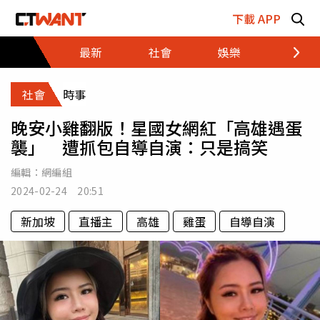
跳至主要內容區塊
下載 APP
最新
社會
娛樂
財經
社會
時事
晚安小雞翻版！星國女網紅「高雄遇蛋
襲」 遭抓包自導自演：只是搞笑
編輯：
網編組
2024-02-24 20:51
新加坡
直播主
高雄
雞蛋
自導自演