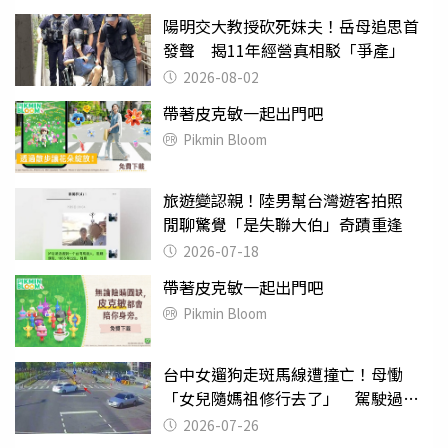
陽明交大教授砍死妹夫！岳母追思首
發聲 揭11年經營真相駁「爭產」
2026-08-02
帶著皮克敏一起出門吧
Pikmin Bloom
旅遊變認親！陸男幫台灣遊客拍照
閒聊驚覺「是失聯大伯」奇蹟重逢
2026-07-18
帶著皮克敏一起出門吧
Pikmin Bloom
台中女遛狗走斑馬線遭撞亡！母慟
「女兒隨媽祖修行去了」 駕駛過失
致死判9月
2026-07-26