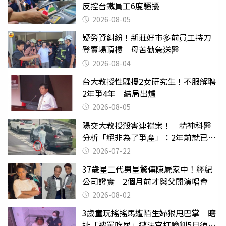
反控台鐵員工6度騷擾
2026-08-05
疑勞資糾紛！新莊好市多前員工持刀
登賣場頂樓 母苦勸急送醫
2026-08-04
台大教授性騷擾2女研究生！不服解聘
2年爭4年 結局出爐
2026-08-05
陽交大教授殺害連襟案！ 精神科醫
分析「絕非為了爭產」：2年前就已言
行詭異
2026-07-22
37歲星二代男星驚傳陳屍家中！經紀
公司證實 2個月前才與父開演唱會
2026-08-02
3歲童玩搖搖馬遭陌生婦狠甩巴掌 瞎
扯「被罵吃屎」遭法官打臉判5月須入