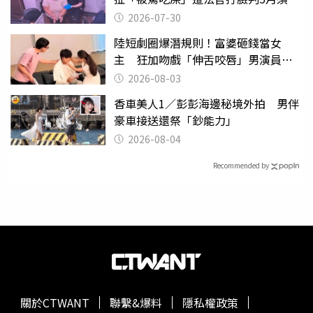
監
2026-07-30
陸短劇圈爆潛規則！富婆砸錢當女
主 狂加吻戲「伸舌咬唇」男演員崩
潰
2026-08-03
香車美人1／彭彭海邊秘境外拍 男伴
豪車接送還祭「鈔能力」
2026-08-04
Recommended by
關於CTWANT
聯繫&爆料
隱私權政策