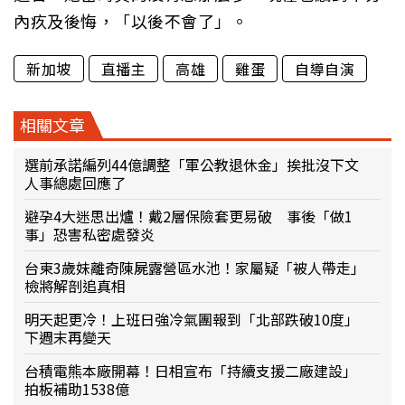
內疚及後悔，「以後不會了」。
新加坡
直播主
高雄
雞蛋
自導自演
相關文章
選前承諾編列44億調整「軍公教退休金」挨批沒下文
人事總處回應了
避孕4大迷思出爐！戴2層保險套更易破 事後「做1
事」恐害私密處發炎
台東3歲妹離奇陳屍露營區水池！家屬疑「被人帶走」
檢將解剖追真相
明天起更冷！上班日強冷氣團報到「北部跌破10度」
下週末再變天
台積電熊本廠開幕！日相宣布「持續支援二廠建設」
拍板補助1538億