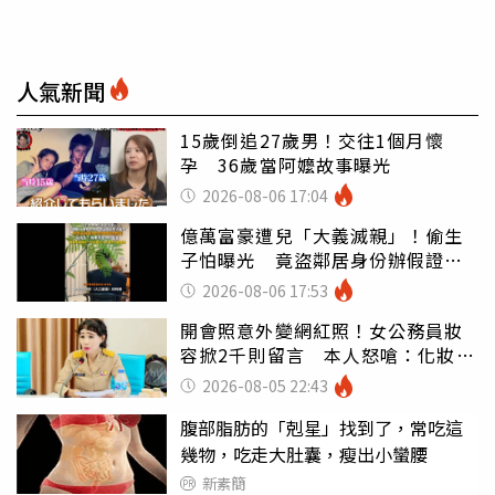
人氣新聞
15歲倒追27歲男！交往1個月懷
孕 36歲當阿嬤故事曝光
2026-08-06 17:04
億萬富豪遭兒「大義滅親」！偷生
子怕曝光 竟盜鄰居身份辦假證落
戶
2026-08-06 17:53
開會照意外變網紅照！女公務員妝
容掀2千則留言 本人怒嗆：化妝有
錯嗎
2026-08-05 22:43
腹部脂肪的「剋星」找到了，常吃這
幾物，吃走大肚囊，瘦出小蠻腰
新素簡