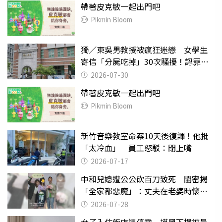
帶著皮克敏一起出門吧
Pikmin Bloom
獨／東吳男教授被瘋狂迷戀 女學生
寄信「分屍吃掉」30次騷擾！認罪免
關
2026-07-30
帶著皮克敏一起出門吧
Pikmin Bloom
新竹音樂教室命案10天後復課！他批
「太冷血」 員工怒駁：閉上嘴
2026-07-17
中和兒媳遭公公砍百刀致死 閨密揭
「全家都惡魔」：丈夫在老婆時懷孕
摔東西
2026-07-28
女子入住飯店遇停電 摸黑下樓被員