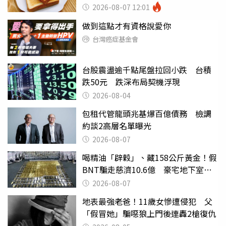
瘦嚇壞女兒
2026-08-07 12:01
做到這點才有資格說愛你
台灣癌症基金會
台股震盪逾千點尾盤拉回小跌 台積
跌50元 跌深布局契機浮現
2026-08-04
包租代管龍頭兆基爆百億債務 檢調
約談2高層名單曝光
2026-08-07
喝精油「辟穀」、藏158公斤黃金！假
BNT騙走慈濟10.6億 豪宅地下室竟
挖出乾鮑金庫
2026-08-07
地表最強老爸！11歲女慘遭侵犯 父
「假冒她」騙噁狼上門後連轟2槍復仇