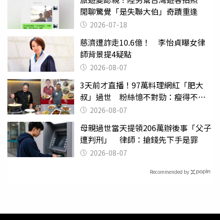
閒聊驚覺「是失聯大伯」奇蹟重逢
2026-07-18
慈濟遭詐走10.6億！ 李怡貞曝女律
師背景提4疑點
2026-08-07
3天前才直播！97萬料理網紅「肥大
叔」過世 粉絲憶不對勁：瘦得不合
理
2026-08-07
母親過世當天提領206萬辦後事「父子
遭判刑」 律師：搶錢先下手是罪
2026-08-07
Recommended by