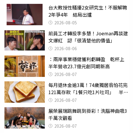
台大教授性騷擾2女研究生！不服解聘
2年爭4年 結局出爐
2026-08-05
前員工才轉投李多慧！Joeman再談建
文爆紅 認「很清楚他的價值」
2026-08-06
：兩岸事業穩健獲利虧轉盈 乾杯上
半年營收23.7億元創同期新高
2026-08-07
每月退休金逾3萬！74歲獨居翁怕花完
121萬存款「1餐只吃1片吐司」 半年
後暴瘦嚇壞女兒
2026-08-07
展榮展瑞跳舞跳到掛彩！洗腦神曲吸3
千萬次觀看
2026-08-07