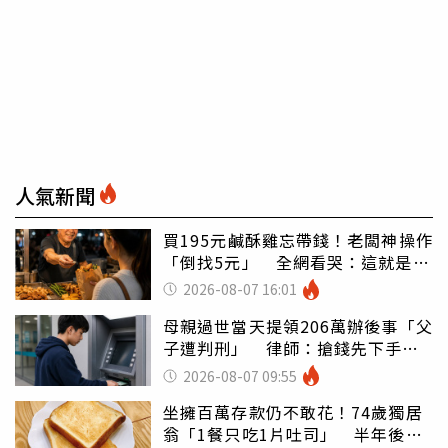
人氣新聞
買195元鹹酥雞忘帶錢！老闆神操作
「倒找5元」 全網看哭：這就是台
灣
2026-08-07 16:01
母親過世當天提領206萬辦後事「父
子遭判刑」 律師：搶錢先下手是
罪
2026-08-07 09:55
坐擁百萬存款仍不敢花！74歲獨居
翁「1餐只吃1片吐司」 半年後暴