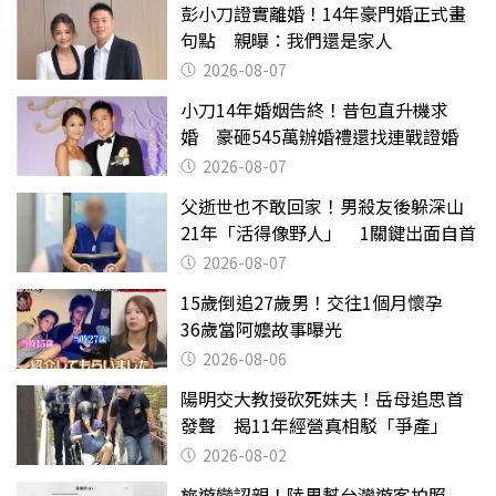
彭小刀證實離婚！14年豪門婚正式畫
句點 親曝：我們還是家人
2026-08-07
小刀14年婚姻告終！昔包直升機求
婚 豪砸545萬辦婚禮還找連戰證婚
2026-08-07
父逝世也不敢回家！男殺友後躲深山
21年「活得像野人」 1關鍵出面自首
2026-08-07
15歲倒追27歲男！交往1個月懷孕
36歲當阿嬤故事曝光
2026-08-06
陽明交大教授砍死妹夫！岳母追思首
發聲 揭11年經營真相駁「爭產」
2026-08-02
旅遊變認親！陸男幫台灣遊客拍照