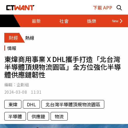
跳至主要內容區塊
下載 APP
最新
社會
娛樂
財經
財經
熱線
情報
東煒商用事業 X DHL攜手打造「北台灣
半導體頂規物流園區」全方位強化半導
體供應鏈韌性
編輯：
企劃組
2024-03-08 11:31
東煒
DHL
北台灣半導體頂規物流園區
半導體
供應鏈
物流