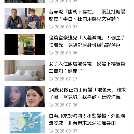
2026-08-05
苦苓喊「唐朝不存在」 網紅批瞎編
歷史：李白、杜甫用鮮卑文寫詩？
2026-08-07
億萬富豪遭兒「大義滅親」！偷生子
怕曝光 竟盜鄰居身份辦假證落戶
2026-08-06
女子入住飯店遇停電 摸黑下樓被員
工告知：倒閉了
2026-07-17
24歲女做正顎手術變「地包天」鞋拔
子臉 醫竟喊：我喜歡，比較洋氣
2026-07-26
白海豚來勢洶洶！移動變慢、外圍環
流發威 北台週末恐迎狂風暴雨
2026-08-07