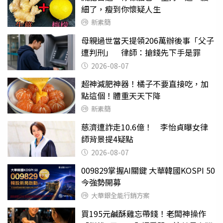
細了，瘦到你懷疑人生
新素簡
母親過世當天提領206萬辦後事「父子
遭判刑」 律師：搶錢先下手是罪
2026-08-07
超神減肥神器！橘子不要直接吃，加
點這個！體重天天下降
新素簡
慈濟遭詐走10.6億！ 李怡貞曝女律
師背景提4疑點
2026-08-07
009829掌握AI關鍵 大華韓國KOSPI 50
今強勢開募
大華銀全能行銷方案
買195元鹹酥雞忘帶錢！老闆神操作