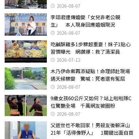
2026-08-07
李翊君遭傳婚變「女兒非老公親
生」 本人現身回應婚姻現況
2026-08-07
吃鹹酥雞多1步驟超重要！妹子1貼心
習慣曝光 網讚爆：救了清潔員
2026-07-12
木乃伊命案再添疑點！命理師赴現場
遇天候驟變 驚喊：死者還有冤屈
2026-08-07
9歲女孩60公斤又如何？站上啦啦隊C
位驚艷全場 千萬網友被圈粉
2026-08-07
父逝世也不敢回家！男殺友後躲深山
21年「活得像野人」 1關鍵出面自首