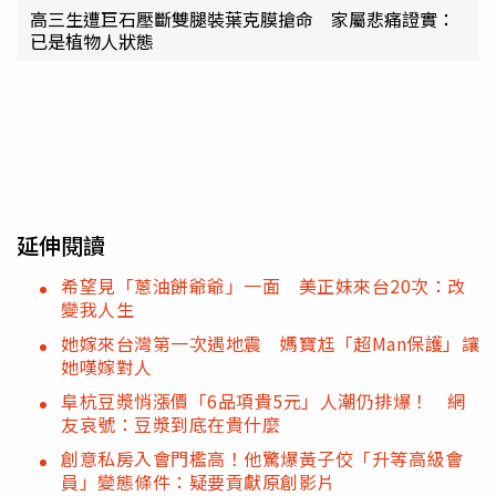
高三生遭巨石壓斷雙腿裝葉克膜搶命 家屬悲痛證實：
已是植物人狀態
延伸閱讀
希望見「蔥油餅爺爺」一面 美正妹來台20次：改
變我人生
她嫁來台灣第一次遇地震 媽寶尪「超Man保護」讓
她嘆嫁對人
阜杭豆漿悄漲價「6品項貴5元」人潮仍排爆！ 網
友哀號：豆漿到底在貴什麼
創意私房入會門檻高！他驚爆黃子佼「升等高級會
員」變態條件：疑要貢獻原創影片