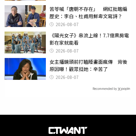
苦苓喊「唐朝不存在」 網紅批瞎編
歷史：李白、杜甫用鮮卑文寫詩？
2026-08-07
《陽光女子》串流上線！7.7億票房電
影在家就能看
2026-08-07
女主播鏡頭前打瞌睡畫面瘋傳 背後
原因曝！觀眾挺她：辛苦了
2026-08-07
Recommended by