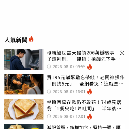
人氣新聞
母親過世當天提領206萬辦後事「父
子遭判刑」 律師：搶錢先下手是
罪
2026-08-07 09:55
買195元鹹酥雞忘帶錢！老闆神操作
「倒找5元」 全網看哭：這就是台
灣
2026-08-07 16:01
坐擁百萬存款仍不敢花！74歲獨居
翁「1餐只吃1片吐司」 半年後暴
瘦嚇壞女兒
2026-08-07 12:01
減肥首選，檸檬加它，堅持一週，腰