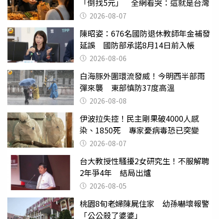
「倒找5元」 全網看哭：這就是台灣
2026-08-07
陳昭姿：676名國防退休教師年金補發
延誤 國防部承諾8月14日前入帳
2026-08-06
白海豚外圍環流發威！今明西半部雨
彈來襲 東部慎防37度高溫
2026-08-08
伊波拉失控！民主剛果破4000人感
染、1850死 專家憂病毒恐已突變
2026-08-07
台大教授性騷擾2女研究生！不服解聘
2年爭4年 結局出爐
2026-08-05
桃園8旬老婦陳屍住家 幼孫嚇壞報警
「公公殺了婆婆」