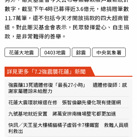
數字，截至下午4時已募得近3.6億元，總捐贈筆數
11.7萬筆，還不包括今天才開放捐款的四大超商管
道。對此賑災基金會表示，民眾發揮愛心、自主捐
款，是非常難得的善舉。
花蓮大地震
0403地震
餘震
中央氣象署
詳見更多「7.2強震襲花蓮」新聞
強震釀13死遺體修復「最長27小時」 遺體修復師：感
謝家屬體諒未給壓力
花蓮大震環狀線還在修 張智倫籲先優化現有捷運網
九號基地就近安置 蔣萬安拚南機場整宅都更加速
快訊／天王星大樓橘貓橘子虛弱卡7樓鐵窗 救難人員順
利救出