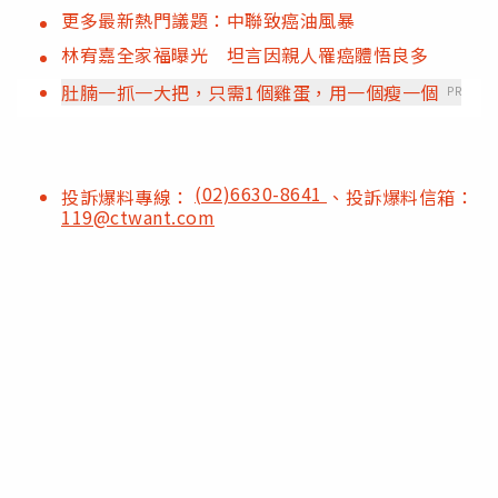
更多最新熱門議題：中聯致癌油風暴
林宥嘉全家福曝光 坦言因親人罹癌體悟良多
肚腩一抓一大把，只需1個雞蛋，用一個瘦一個
PR
(02)6630-8641
投訴爆料專線：
、投訴爆料信箱：
119@ctwant.com