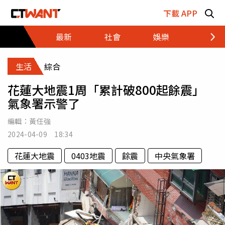
跳至主要內容區塊
下載 APP
最新
社會
娛樂
財經
生活
綜合
花蓮大地震1周「累計破800起餘震」
氣象署示警了
編輯：
黃任強
2024-04-09 18:34
花蓮大地震
0403地震
餘震
中央氣象署