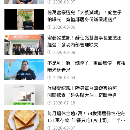
2026-08-07
億萬富豪遭兒「大義滅親」！偷生子
怕曝光 竟盜鄰居身份辦假證落戶
2026-08-06
宏碁發重訊！辭任兆基董事長並撤出
經營：發現內部管理缺失
2026-08-08
不是AI！他「沒脖子」畫面瘋傳 真相
曝光網看呆
2026-08-04
旅遊變認親！陸男幫台灣遊客拍照
閒聊驚覺「是失聯大伯」奇蹟重逢
2026-07-18
每月退休金逾3萬！74歲獨居翁怕花完
121萬存款「1餐只吃1片吐司」 半年
後暴瘦嚇壞女兒
2026-08-07