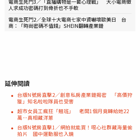
電商生死鬥3／「直播購物是一套心理戰」 大小電商徵
人求成功密碼打到骨折也不手軟
電商生死鬥2／全球十大電商七家中資嚇壞歐美日 台
商：「時尚密碼不值錢」SHEIN翻轉產業鏈
延伸閱讀
台版N號房直擊2／創意私房產業鏈揭密 「高價狩
獵」知名啦啦隊員也受害
超市女員工瘋狂「翹班」 老闆1個月竟轉給她22
萬…真相藏洋蔥
台版N號房直擊1／網拍就能買！噁心社群藏海量偷
拍片 國中運動服也入鏡