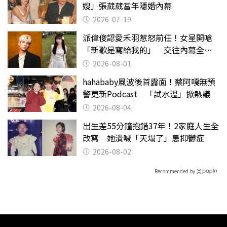
嫂」張葳葳當年隱婚內幕
2026-07-19
派偉俊認愛禾羽惹怒前任！女星開嗆
「新歌是寫給我的」 交往內幕全說
了
2026-08-01
hahababy風波後首露面！蔡阿嘎無預
警更新Podcast 「試水溫」掀熱議
2026-08-04
出生差55分鐘抱錯37年！2家庭人生全
改寫 她潰喊「天塌了」患抑鬱症
2026-08-02
Recommended by