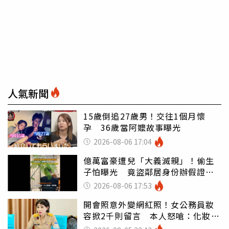
人氣新聞
15歲倒追27歲男！交往1個月懷
孕 36歲當阿嬤故事曝光
2026-08-06 17:04
億萬富豪遭兒「大義滅親」！偷生
子怕曝光 竟盜鄰居身份辦假證落
戶
2026-08-06 17:53
開會照意外變網紅照！女公務員妝
容掀2千則留言 本人怒嗆：化妝有
錯嗎