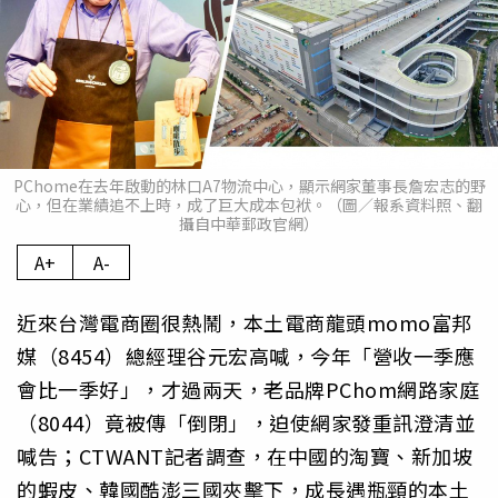
PChome在去年啟動的林口A7物流中心，顯示網家董事長詹宏志的野
心，但在業績追不上時，成了巨大成本包袱。（圖／報系資料照、翻
攝自中華郵政官網）
A+
A-
近來台灣電商圈很熱鬧，本土電商龍頭momo富邦
媒（8454）總經理谷元宏高喊，今年「營收一季應
會比一季好」，才過兩天，老品牌PChom網路家庭
（8044）竟被傳「倒閉」，迫使網家發重訊澄清並
喊告；CTWANT記者調查，在中國的淘寶、新加坡
的蝦皮、韓國酷澎三國夾擊下，成長遇瓶頸的本土