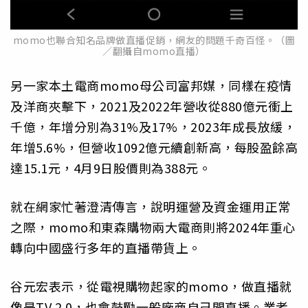
momo也聯合知名品牌做直播促銷，網友的問題千奇百怪。（圖
／翻攝自momo直播）
另一家本土電商momo母公司富邦媒，同樣在疫情
及洋商夾擊下，2021及2022年營收從880億元衝上
千億，年增分別為31%及17%，2023年成長放緩，
年增5.6%，但營收1092億元續創新高，每股盈餘高
達15.1元，4月9日股價則為388元。
就在網家忙著澄清傳言，說明運營及資金運用正常
之際，momo和東森購物兩大電商則將2024年重心
轉向中國盛行多年的直播帶貨上。
谷元宏表示，從電視購物起家的momo，做直播就
像是TV 2.0，也會鼓勵一般廠商自己開直播。業者