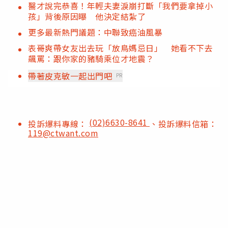
醫才說完恭喜！年輕夫妻淚崩打斷「我們要拿掉小
孩」背後原因曝 他決定結紮了
更多最新熱門議題：中聯致癌油風暴
表哥爽帶女友出去玩「放鳥媽忌日」 她看不下去
飆罵：跟你家的豬騎乘位才地震？
帶著皮克敏一起出門吧
PR
(02)6630-8641
投訴爆料專線：
、投訴爆料信箱：
119@ctwant.com