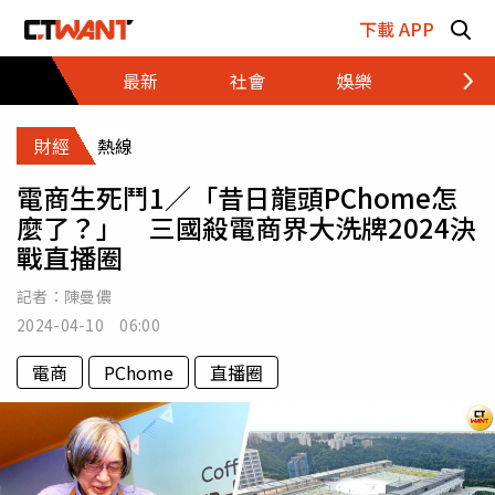
跳至主要內容區塊
下載 APP
最新
社會
娛樂
財經
財經
熱線
電商生死鬥1／「昔日龍頭PChome怎
麼了？」 三國殺電商界大洗牌2024決
戰直播圈
記者：
陳曼儂
2024-04-10 06:00
電商
PChome
直播圈