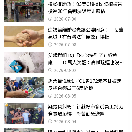
檳榔攤助攻！85度C騎樓擺桌椅被告
檢翻28年舊判決認證非竊佔
2026-07-30
媳婦簽離婚沒先讓公婆同意！ 長輩
氣喊「在台灣法律無效」挨批
2026-07-08
父親群組1句「8／8快到了」掀熱
議！ 10萬人笑翻：高鐵疏運也沒列
父親節
2026-08-02
逃票告性騷1／OL省172元不甘被逮
反控台鐵員工6度騷擾
2026-08-05
疑勞資糾紛！新莊好市多前員工持刀
登賣場頂樓 母苦勸急送醫
2026-08-04