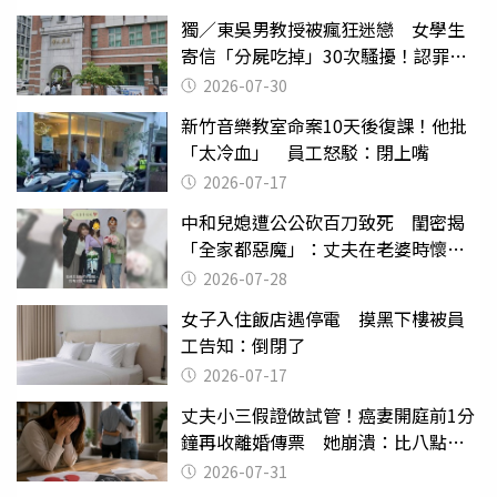
獨／東吳男教授被瘋狂迷戀 女學生
寄信「分屍吃掉」30次騷擾！認罪免
關
2026-07-30
新竹音樂教室命案10天後復課！他批
「太冷血」 員工怒駁：閉上嘴
2026-07-17
中和兒媳遭公公砍百刀致死 閨密揭
「全家都惡魔」：丈夫在老婆時懷孕
摔東西
2026-07-28
女子入住飯店遇停電 摸黑下樓被員
工告知：倒閉了
2026-07-17
丈夫小三假證做試管！癌妻開庭前1分
鐘再收離婚傳票 她崩潰：比八點檔
還扯
2026-07-31