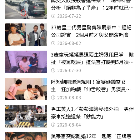
陽交大教授殺害連襟案！ 精神科醫
分析「絕非為了爭產」：2年前就已言
行詭異
2026-07-22
37歲星二代男星驚傳陳屍家中！經紀
公司證實 2個月前才與父開演唱會
2026-08-02
3歲童玩搖搖馬遭陌生婦狠甩巴掌 瞎
扯「被罵吃屎」遭法官打臉判5月須入
監
2026-07-30
陸短劇圈爆潛規則！富婆砸錢當女
主 狂加吻戲「伸舌咬唇」男演員崩
潰
2026-08-03
香車美人1／彭彭海邊秘境外拍 男伴
豪車接送還祭「鈔能力」
2026-08-04
吳宗憲突認離婚12年 起底「正牌憲