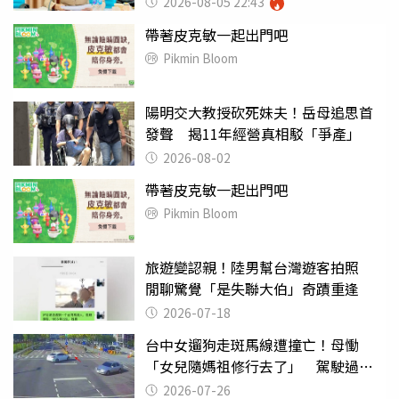
2026-08-05 22:43
帶著皮克敏一起出門吧
Pikmin Bloom
陽明交大教授砍死妹夫！岳母追思首
發聲 揭11年經營真相駁「爭產」
2026-08-02
帶著皮克敏一起出門吧
Pikmin Bloom
旅遊變認親！陸男幫台灣遊客拍照
閒聊驚覺「是失聯大伯」奇蹟重逢
2026-07-18
台中女遛狗走斑馬線遭撞亡！母慟
「女兒隨媽祖修行去了」 駕駛過失
致死判9月
2026-07-26