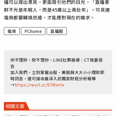
播可以提出意見，更能吸引他們的目光，「直播客
群不光是年輕人，而是45歲以上青壯年」。可見連
電商都要轉換思維，才能應對現在的需求。
電商
PChome
直播圈
你不理財，財不理你，LINE社群搜尋：CT我要探
吉
加入我們，立刻掌握台股、美股與大大小小理財即
時訊息，還可接收最深入的獨家財經分析報導
→
https://reurl.cc/97MmYx
相關文章