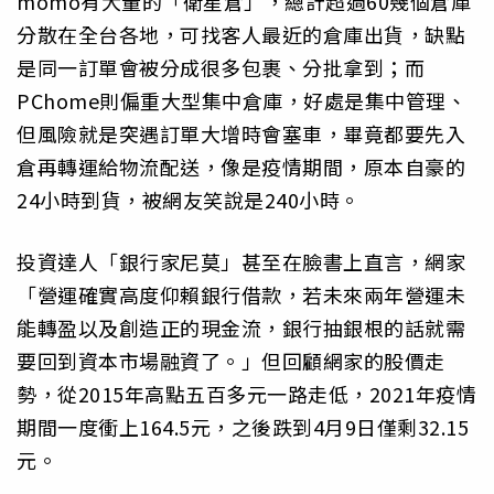
momo有大量的「衛星倉」，總計超過60幾個倉庫
分散在全台各地，可找客人最近的倉庫出貨，缺點
是同一訂單會被分成很多包裹、分批拿到；而
PChome則偏重大型集中倉庫，好處是集中管理、
但風險就是突遇訂單大增時會塞車，畢竟都要先入
倉再轉運給物流配送，像是疫情期間，原本自豪的
24小時到貨，被網友笑說是240小時。
投資達人「銀行家尼莫」甚至在臉書上直言，網家
「營運確實高度仰賴銀行借款，若未來兩年營運未
能轉盈以及創造正的現金流，銀行抽銀根的話就需
要回到資本市場融資了。」但回顧網家的股價走
勢，從2015年高點五百多元一路走低，2021年疫情
期間一度衝上164.5元，之後跌到4月9日僅剩32.15
元。