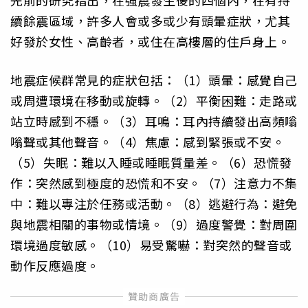
先前的研究指出，在強震發生後的四個內，在有持
續餘震區域，許多人會或多或少有頭暈症狀，尤其
好發於女性、高齡者，或住在高樓層的住戶身上。
地震症候群常見的症狀包括：（1）頭暈：感覺自己
或周遭環境在移動或旋轉。（2）平衡困難：走路或
站立時感到不穩。（3）耳鳴：耳內持續發出高頻嗡
嗡聲或其他聲音。（4）焦慮：感到緊張或不安。
（5）失眠：難以入睡或睡眠質量差。（6）恐慌發
作：突然感到極度的恐慌和不安。（7）注意力不集
中：難以專注於任務或活動。（8）逃避行為：避免
與地震相關的事物或情境。（9）過度警覺：對周圍
環境過度敏感。（10）易受驚嚇：對突然的聲音或
動作反應過度。