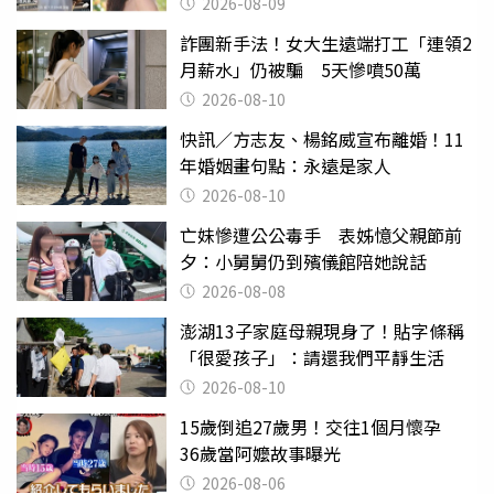
2026-08-09
詐團新手法！女大生遠端打工「連領2
月薪水」仍被騙 5天慘噴50萬
2026-08-10
快訊／方志友、楊銘威宣布離婚！11
年婚姻畫句點：永遠是家人
2026-08-10
亡妹慘遭公公毒手 表姊憶父親節前
夕：小舅舅仍到殯儀館陪她說話
2026-08-08
澎湖13子家庭母親現身了！貼字條稱
「很愛孩子」：請還我們平靜生活
2026-08-10
15歲倒追27歲男！交往1個月懷孕
36歲當阿嬤故事曝光
2026-08-06