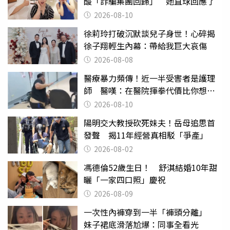
酸「詐騙集團回歸」 她直球回應了
2026-08-10
徐莉玲打破沉默談兒子身世！心碎揭
徐子翔輕生內幕：帶給我巨大哀傷
2026-08-08
醫療暴力頻傳！近一半受害者是護理
師 醫嘆：在醫院揮拳代價比你想像
的還要大
2026-08-10
陽明交大教授砍死妹夫！岳母追思首
發聲 揭11年經營真相駁「爭產」
2026-08-02
馮德倫52歲生日！ 舒淇結婚10年甜
曬「一家四口照」慶祝
2026-08-09
一次性內褲穿到一半「褲頭分離」
妹子裙底滑落尬爆：同事全看光