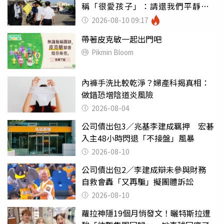
稱「很愛孩子」：請還我們平靜生
活
2026-08-10 09:17
帶著皮克敏一起出門吧
Pikmin Bloom
內褲手洗比較乾淨？婦產科揭真相：
做錯恐增陰道炎風險
2026-08-04
公司債出包3／兆基李建成羈押 宏碁
入主48小時閃退「不接盤」風暴
2026-08-10
公司債出包2／李建成辯未參與財務
自救會轟「又再騙」擬團體訴訟
2026-08-10
蘿拉神隱19個月悄發文！曬特斯拉遭