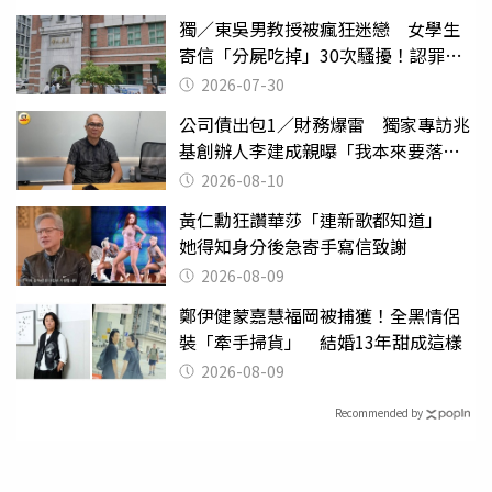
獨／東吳男教授被瘋狂迷戀 女學生
寄信「分屍吃掉」30次騷擾！認罪免
關
2026-07-30
公司債出包1／財務爆雷 獨家專訪兆
基創辦人李建成親曝「我本來要落
跑」
2026-08-10
黃仁勳狂讚華莎「連新歌都知道」
她得知身分後急寄手寫信致謝
2026-08-09
鄭伊健蒙嘉慧福岡被捕獲！全黑情侶
裝「牽手掃貨」 結婚13年甜成這樣
2026-08-09
Recommended by