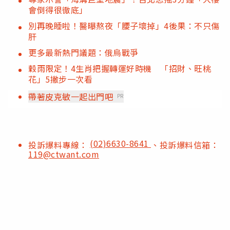
會倒得很徹底」
別再晚睡啦！醫曝熬夜「腰子壞掉」4後果：不只傷
肝
更多最新熱門議題：俄烏戰爭
穀雨限定！4生肖把握轉運好時機 「招財、旺桃
花」5撇步一次看
帶著皮克敏一起出門吧
PR
(02)6630-8641
投訴爆料專線：
、投訴爆料信箱：
119@ctwant.com