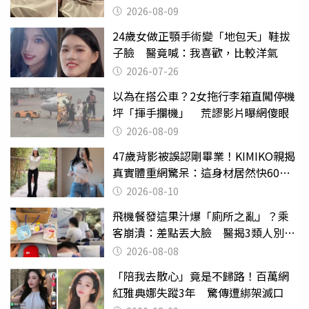
2026-08-09
24歲女做正顎手術變「地包天」鞋拔
子臉 醫竟喊：我喜歡，比較洋氣
2026-07-26
以為在搭公車？2女拖行李箱直闖停機
坪「揮手攔機」 荒謬影片曝網傻眼
2026-08-09
47歲背影被誤認剛畢業！KIMIKO親揭
真實體重網驚呆：這身材居然快60公
斤？
2026-08-10
飛機餐發這果汁爆「廁所之亂」？乘
客崩潰：差點丟大臉 醫揭3類人別亂
喝
2026-08-08
「陪我去散心」竟是不歸路！百萬網
紅雅典娜失蹤3年 驚傳遭綁架滅口