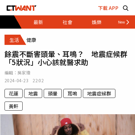
跳至主要內容區塊
下載 APP
最新
社會
娛樂
財經
生活
健康
餘震不斷害頭暈、耳鳴？ 地震症候群
「5狀況」小心該就醫求助
編輯：
吳家瑋
2024-04-23 22:02
花蓮
地震
頭暈
耳鳴
地震症候群
黃軒