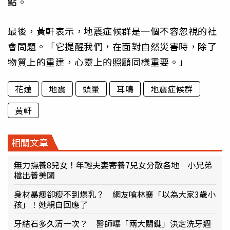
點。
最後，黃軒表示，地震症候群是一個不容忽視的社
會問題。「它提醒我們，在面對自然災害時，除了
物質上的重建，心靈上的照顧同樣重要。」
花蓮
地震
頭暈
耳鳴
地震症候群
黃軒
相關文章
無力撫養8兒女！年輕夫妻寄養7兒女分散各地 小兄弟
檔出養美國
身材暴瘦卻瘦不到爆乳？ 網友嗆林襄「以為大家3歲小
孩」！她親自回應了
牙結石多久清一次？ 醫師曝「兩大關鍵」決定洗牙週