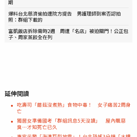
期
爆料台北慈濟偷拍遭院方提告 男護理師到案否認拍
照：群組下載的
富凱飯店拆除需時2週 周遭「名店」被迫關門！公正包
子、周家蒸餃全在列
延伸閱讀
吃壽司「蘑菇沒煮熟」食物中毒！ 女子痛苦2周身
亡
獨居女準備國考「群組訊息5天沒讀」 屋內飄惡
臭…才知死亡已久
專家示警「海溝巨型地震」！台北恐搖3分鐘「大樓