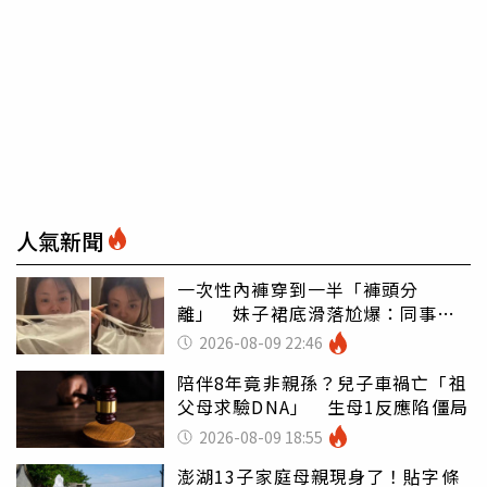
人氣新聞
一次性內褲穿到一半「褲頭分
離」 妹子裙底滑落尬爆：同事全
看光
2026-08-09 22:46
陪伴8年竟非親孫？兒子車禍亡「祖
父母求驗DNA」 生母1反應陷僵局
2026-08-09 18:55
澎湖13子家庭母親現身了！貼字條