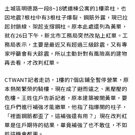
土城區明德路一段8~18號連棟公寓的1樓梁柱，也
因地震7根柱中有3根柱子爆裂、鋼筋外露，現已拉
起封鎖線、架起支撐鋼柱。原本此處還列為黃單，
就在26日下午，新北市工務局突然改貼上紅單。工
務局表示，主要是最近又有超過三級餘震，又有專
家呼籲會有大餘震，所以主動針對有風險高的建物
再去看，才改判紅單。
CTWANT記者走訪，1樓的7個店鋪全暫停營業，原
本熱鬧繁榮的騎樓，現在成了避而遠之、黑壓壓的
危樓。王姓住戶告訴記者，原本建築被開黃單，要
住戶們進行補強才能撤單，他指了指爆開的柱子，
「裡面鋼筋都歪了，這補強還有用？」現在改判紅
單是住戶期待的結果，畢竟補強了也不敢住，不如
趁這機會都更。