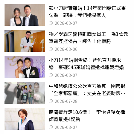
彭小刀證實離婚！14年豪門婚正式畫
句點 親曝：我們還是家人
2026-08-07
獨／學霸牙醫槓離職女員工 為3萬元
筆電互控侵占、誣告！他慘勝
2026-08-06
小刀14年婚姻告終！昔包直升機求
婚 豪砸545萬辦婚禮還找連戰證婚
2026-08-07
中和兒媳遭公公砍百刀致死 閨密揭
「全家都惡魔」：丈夫在老婆時懷孕
摔東西
2026-07-28
慈濟遭詐走10.6億！ 李怡貞曝女律
師背景提4疑點
2026-08-07