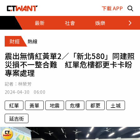
跳至主要內容區塊
下載 APP
最新
社會
娛樂
財經
財經
熱線
震出無情紅黃單2／「新北580」同建照
災損不一整合難 紅單危樓都更卡卡盼
專案處理
記者：
林榮芳
2024-04-30 06:00
紅單
黃單
地震
危樓
都更
土城
延吉街