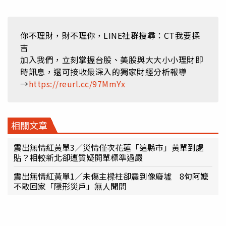
你不理財，財不理你，LINE社群搜尋：CT我要探
吉
加入我們，立刻掌握台股、美股與大大小小理財即
時訊息，還可接收最深入的獨家財經分析報導
→
https://reurl.cc/97MmYx
相關文章
震出無情紅黃單3／災情僅次花蓮「這縣市」黃單到處
貼？相較新北卻遭質疑開單標準過嚴
震出無情紅黃單1／未傷主樑柱卻震到像廢墟 8旬阿嬤
不敢回家「隱形災戶」無人聞問