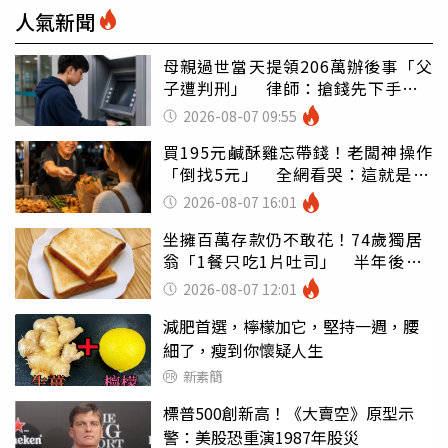
人氣新聞
母親過世當天提領206萬辦後事「父
子遭判刑」 律師：搶錢先下手是
罪
2026-08-07 09:55
買195元鹹酥雞忘帶錢！老闆神操作
「倒找5元」 全網看哭：這就是台
灣
2026-08-07 16:01
坐擁百萬存款仍不敢花！74歲獨居
翁「1餐只吃1片吐司」 半年後暴
瘦嚇壞女兒
2026-08-07 12:01
減肥首選，檸檬加它，堅持一週，腰
細了，瘦到你懷疑人生
新素簡
標普500創新高！《大賣空》原型示
警：美股恐重演1987年股災