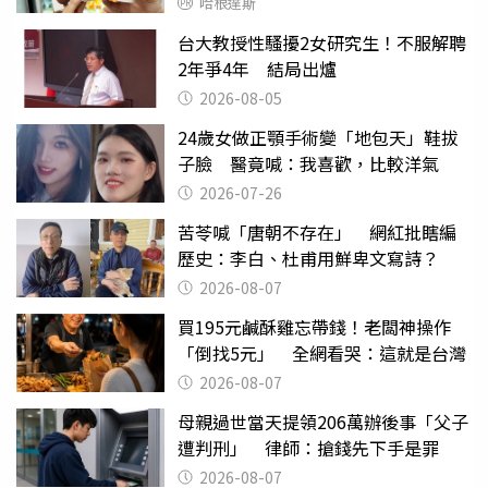
哈根達斯
台大教授性騷擾2女研究生！不服解聘
2年爭4年 結局出爐
2026-08-05
24歲女做正顎手術變「地包天」鞋拔
子臉 醫竟喊：我喜歡，比較洋氣
2026-07-26
苦苓喊「唐朝不存在」 網紅批瞎編
歷史：李白、杜甫用鮮卑文寫詩？
2026-08-07
買195元鹹酥雞忘帶錢！老闆神操作
「倒找5元」 全網看哭：這就是台灣
2026-08-07
母親過世當天提領206萬辦後事「父子
遭判刑」 律師：搶錢先下手是罪
2026-08-07