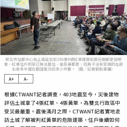
新北市住都中心為土城延吉街296巷9號紅單建築街廓召開都更說明
會，紅單住戶的家已無法居住，是急著都更；但房子沒有受損的左鄰
右舍多半還在觀望能分回多少坪數。（圖／記者劉耿豪攝）
A+
A-
根據CTWANT記者調查，403地震至今，災後建物
評估土城拿了4張紅單、4張黃單，為雙北行政區中
受災最嚴重。震後滿月之際，CTWANT記者實地走
訪土城了解被判紅黃單的危險建築，住戶後續如何