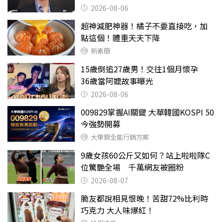
2026-08-06
超神減肥神器！橘子不要直接吃，加
點這個！體重天天下降
新素簡
15歲倒追27歲男！交往1個月懷孕
36歲當阿嬤故事曝光
2026-08-06
009829掌握AI關鍵 大華韓國KOSPI 50
今強勢開募
大華銀全能行銷方案
9歲女孩60公斤又如何？站上啦啦隊C
位驚艷全場 千萬網友被圈粉
2026-08-07
脆友都說相見恨晚！苦甜72%比利時
巧克力 大人味爆紅！