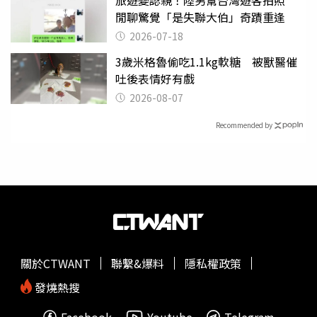
旅遊變認親！陸男幫台灣遊客拍照
閒聊驚覺「是失聯大伯」奇蹟重逢
2026-07-18
3歲米格魯偷吃1.1kg軟糖 被獸醫催
吐後表情好有戲
2026-08-07
Recommended by
關於CTWANT
聯繫&爆料
隱私權政策
發燒熱搜
Facebook
Youtube
Telegram