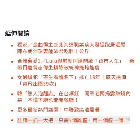
延伸閱讀
獨家／金曲得主赴北海道職業病大發猛跑居酒屋
陳布朗伴孕妻鍾沛君吃胖十公斤
合體舊愛1／Lulu與前度阿達開啟「夜市人生」 新
節目邀曾志偉坐鎮險被統神拖垮進度
女通緝犯「寄生看護名下」逃亡19年！瞞天過海
「爽飛出國39次」
韓「無人泡麵店」在台爆紅 開業老闆揭露賺錢內
幕：不懂下廚也能開餐廳！
更多最新熱門議題：中聯致癌油風暴
肚腩一抓一大把，只需1個雞蛋，用一個瘦一個
PR