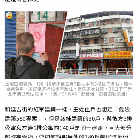
土城區明德路一段8~18號連棟公寓7根柱中有3根柱子爆裂，原本
被判黃單，居民抱怨補強也不敢住。近來多次餘震，26日下午新
北市府已改貼紅單。（圖／CTWANT影音組、記者劉耿豪攝）
和延吉街的紅單建築一樣，王姓住戶也想走「危險
建築580專案」，但是該棟建築的30戶，與後方3排
公寓和左邊1排公寓約140戶是同一建照，且大部分
都沒有受損，要如何說服另外的140戶鄰居陪著他