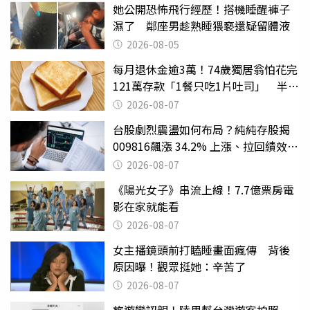
她公開恐怖飛行經歷！搭機睡醒褲子
濕了 鄰座男趁熟睡猥褻還疑留體液
2026-08-05
每月退休金逾3萬！74歲獨居翁怕花完
121萬存款「1餐只吃1片吐司」 半年
後暴瘦嚇壞女兒
2026-08-07
台股劇烈震盪如何布局？純純存股揭
009816飆漲 34.2% 上漲、拉回績效勝
主動式ETF
2026-08-07
《陽光女子》串流上線！7.7億票房電
影在家就能看
2026-08-07
女主播鏡頭前打瞌睡畫面瘋傳 背後
原因曝！觀眾挺她：辛苦了
2026-08-07