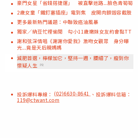
豪門女星「省錢搭捷運」 被直擊迷路...臉色青筍筍
2歲女童「鐵釘塞插座」電到焦 皮開肉顫毀容截肢
更多最新熱門議題：中聯致癌油風暴
獨家／納豆忙裡偷閒 勾小11歲嫩妹女友約會黏TT
謝和弦深情唱《謝謝你愛我》激吻女觀眾 身分曝
光...竟是天后親媽媽
減肥首選，檸檬加它，堅持一週，腰細了，瘦到你
懷疑人生
PR
(02)6630-8641
投訴爆料專線：
、投訴爆料信箱：
119@ctwant.com