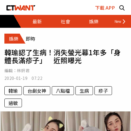
跳至主要內容區塊
下載 APP
最新
社會
娛樂
財經
娛樂
即時
韓瑜認了生病！消失螢光幕1年多「身
體長滿疹子」 近照曝光
編輯：
林姸君
2020-01-19 07:22
韓瑜
台劇女神
八點檔
生病
疹子
過敏