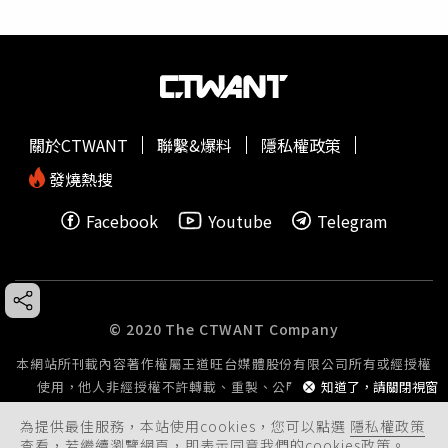
關於CTWANT
聯繫&爆料
隱私權政策
發燒熱搜
Facebook
Youtube
Telegram
© 2020 The CTWANT Company
本網站所刊載內容著作權屬王道旺台媒體股份有限公司所有或經授權
使用，他人非經授權不許轉載、重製、公開播送或公開傳輸。
知道了，請關閉視窗
為提供最佳服務，本站使用cookies，您可以點選
隱私權政策
查看，若繼續瀏覽網頁，即表示同意我們的cookies政策。