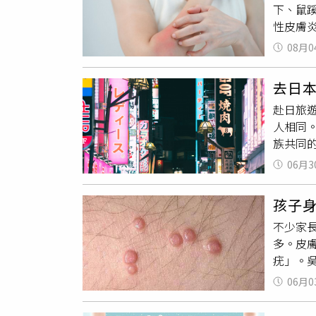
下、鼠
或健康
性皮膚
示：「
診所皮
解，也
08月0
擦，都
判斷究
水若長
變化，
去日
險。夏
疹屬於一
赴日旅
「痱子
形，顏
人相同
流汗有
珍珠丘
族共同的
為了散
觀菜花
道道紅
出，汗
起，兩
06月3
同經驗
膚屏障
心理因
作，「
弱，一
外，他
孩子
且兩隻
流汗，
清潔、
不少家
原來可
液排不
腫塊、
多。皮
「病因
置，嬰
才能釐
疣」。
知不覺
提醒，
過不同
「買了
搔抓而
06月0
徵，這
貼文曝
緊身、
子
擠掉
是帶著
緣、褲