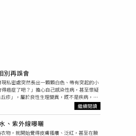
相別再誤會
發現私密處突然長出一顆顆白色、帶有突起的小
會得癌症了吧？」擔心自己感染性病，甚至懷疑
珠丘疹」，屬於良性生理變異，既不是疾病，也
常長在龜頭冠狀溝周圍，外觀看起來是一顆顆細
繼續閱讀
患者第一次發現時，都會誤以為自己感染菜花或
花、不是人類乳突病毒（HPV）感染、不是性
水、紫外線曝曬
因為看到小顆粒就過度恐慌。他表示，多數珍珠
熱衣物，就開始覺得皮膚搔癢、泛紅，甚至在腋
，通常不需要接受任何治療，也不會影響性功能