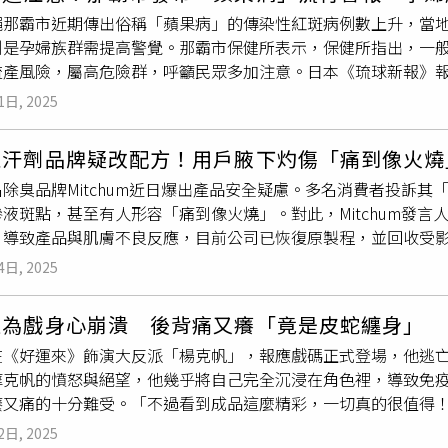
斷為「膿癬」。更令人驚訝的是，林女士的兒子也因相同症狀曾
孕婦飲食是否影響寶寶皮膚問題，蘇怡寧強調，只要飲食均衡、
繩那霸市近期傳出俗稱「蘋果病」的傳染性紅斑病例數上升，當
了解後發現，林家同樣飼養兔子，孩子們每天都會與兔子玩耍、
孩子長
疹子
。最後蘇怡寧也語重心長地寫道，「世界上沒有什麼
別是孕婦族群需提高警覺。那霸市保健所表示，保健所指出，一
惡感、不要隨便被情緒勒索的媽咪。無知的大人嘴巴最毒。」蘇
有關，少部分則與狗有關。因為相關真菌偏好寄生於動物皮毛，
流產風險，屬高危險群，呼籲民眾多加注意。日本《琉球新報》
將責任推給母親或誤導新手爸媽。
年來膿癬病例增加，與家養寵物數量上升有直接關聯。雖然人們的
兒及兒童，主要症狀為輕微發燒或感冒症狀後，兩頰出現鮮紅色
單靠清潔與洗手難以完全避免風險。專家呼籲，飼主應重視寵物
1日, 2025
最強期通常在患者出現感冒症狀時，透過咳嗽、打噴嚏產生的飛
。
計顯示，自本月8日起的一週內，那霸市共有6家定點小兒科醫療
止汗劑品牌疑改配方！用戶腋下灼傷「痛到像火燒
保健所決定發布流行警報，提醒市民提高防範意識。保健所指出
除臭品牌Mitchum近日爆出產品安全疑慮。多名消費者投訴其
增加流產風險，屬高危險群。為此，當局呼籲有感冒症狀的民眾
液斑點，甚至有人形容「痛到像火燒」。對此，Mitchum發
持良好咳嗽禮節，以減少傳播風險。醫療單位也建議，家長一旦
，導致產品與肌膚不良反應，目前公司已恢復原製程，並回收受影
加群體活動或前往人潮擁擠場所，以降低群聚感染的可能性。那
除臭劑」，部分批次在英國、愛爾蘭及南非上市後，引發廣泛不良
民需成為「聰明的防疫者」，日常生活中保持警覺與良好衛生習
4日, 2025
有人表示腋下出現「滲液紅腫斑點」與「二級化學灼傷」，甚至
用後痛苦難當。來自曼徹斯特的34歲顧客巴特瑞（Steph Butter
益為戲身心崩潰 後背痛又癢「竟是皮蛇纏身」
「粉香型噴霧式除臭劑」後，腋下立即出現紅疹與搔癢，還伴隨
在《好運來》飾演大反派「楊克帆」，報應戲碼正式登場，他逃
改用其他品牌，症狀隨即消退，直言「這輩子都不會再使用Mitch
摩克帆的憤怒與絕望，他幾乎將自己完全沉浸在角色裡，導致免
的不適深表歉意，並澄清產品配方並未更動，但製造流程一度調
癢又痛的十分難受。「不過看到成品這麼精彩，一切真的很值得
題已被確認並修復，目前已恢復原始製程，並正全力回收受影響的
圖／民視）而報應戲碼的關鍵人物，就是王瞳飾演的臥底「孟婷
，噴霧式除臭劑並未受此次事件波及，且公司正積極處理市場上
2日, 2025