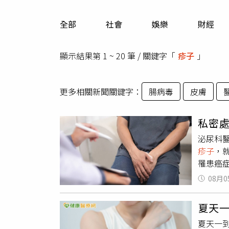
人物
汽車
全部
社會
娛樂
財經
專欄
房產新勢力
顯示結果第 1 ~ 20 筆 / 關鍵字「
疹子
」
更多相關新聞關鍵字：
腸病毒
皮膚
私密處
泌尿科
疹子
，
罹患癌
不會傳
08月0
小、整
其他性
夏天
病、不
夏天一
丘疹不