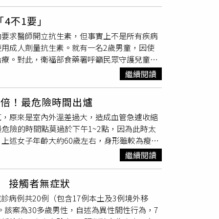
不停蹄的外景、棚內拍攝，加上大場面打戲，讓
將全面抵制Mitchum產品，並轉向天然除臭
門，讓他突破心防自願投案。曾子益表示，與謝
4不1要」
崩！她給我滿滿的力量，讓我能真實體會克帆最
動要求醫師開立抗生素，但事實上不是所有疾病
才笑著喊「我的頭超癢啦！」逗樂現場工作人
用成人劑量抗生素。就有一名2歲男童，因使
治療。對此，衛福部食藥署呼籲民眾守護兒童用
抗生素吃、不吃他人抗生素、不隨便停藥。衛福
繼續閱讀
，林口長庚醫院兒童一般醫學科、兒科急診主治
感染的感冒，但致病原多為病毒，而抗生素對非
加倍！最危險時間出爐
急性中耳炎、C型肺炎、泌尿道感染等疾病，
克，原來是室內外溫差過大，造成血管急遽收縮
不是縮小版大人，體內各系統尚未完全發育成
最危險的時間點莫過於下午1~2點，因為此時太
即使是「減量處理」，也無法準確推估安全劑
上述女子年齡大約60歲左右，身形雖較為瘦
等嚴重不良反應，因此醫師開立兒童抗生素時須
吃飯，沒想到女子突然昏倒、翻白眼，幸好緊急
15公斤幼兒的劑量不像成人需500毫克，約200毫
繼續閱讀
是舒張的，要散熱；但是瞬間到一個很冷的地
／林則澄攝）吳昌騰提到，有名2歲男童由祖
換得很好，所以會導致昏倒、休克。」鄒瑋倫
祖父母未帶男童就醫，因擔心男童不適，基於過
疹 接觸者無症狀
但室外氣溫高又會促使血流加快，就會造成體內
n）500毫克，將抗生素減量後給予男童服用，結果
診病例共20例（包含17例本土及3例境外移
醫院心臟內科醫師陳玠宇曾受訪表示，雖然沒有
動力變差，最後必須住院治療。吳昌騰說，以抗
。該案為30多歲男性，自述為異性間性行為，7
度，尤其心臟病一發作往往難以搶救，建議有心
導致大便次數與頻率改變，排泄物的型態也可能有異