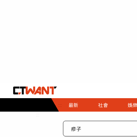
社會首頁
娛樂首頁
財經首頁
政
:::
最新
社會
娛
時事
即時
熱線
:::
直擊
大條
人物
調查
專題
３Ｃ