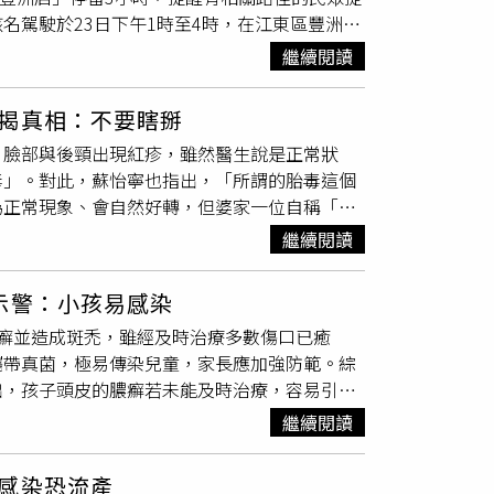
名駕駛於23日下午1時至4時，在江東區豐洲的
小雞」案子已經由柬埔寨的司法機關判決確定，
，包含上午9時45分自竹芝、臨海、豐洲一帶開往成田
方駐胡志明辦事處持續與柬埔寨政府相關的機關
繼續閱讀
場開往豐洲。東京都政府指出，該名司機並無海外
實在不便就特定個案進行預測或者是評論，但外
醫確診，目前當局已掌握其職場內約30名接觸
提醒您：拒絕暴力！尊重身體自主權！請撥打
揭真相：不要瞎掰
駁巴士，或於同時段出入「Super Viva
何從？各界關注。（圖／報系資料照）
，臉部與後頸出現紅疹，雖然醫生說是正常狀
等疑似麻疹症狀，應儘速就醫，並避免搭乘大
毒」。對此，蘇怡寧也指出，「所謂的胎毒這個
旦接觸感染者，感染風險幾乎接近100%，呼
為正常現象、會自然好轉，但婆家一位自稱「食
會導致寶寶出生後需「替媽媽排毒」，甚至將嬰
繼續閱讀
業的醫學說法能讓對方「閉嘴」。對此，蘇怡寧
存在的」，並表示理解媽媽面對「情緒勒索」時
示警：小孩易感染
過的新生兒皮膚現象，為什麼要被貼上一個彷彿
癬並造成斑禿，雖經及時治療多數傷口已癒
括「新生兒粉刺」、「熱疹」、「汗疹」或「脂
攜帶真菌，極易傳染兒童，家長應加強防範。綜
內會自行好轉，根本不需要「退胎毒」，「它既
出，孩子頭皮的膿癬若未能及時治療，容易引發
被小人下毒需要排毒，更沒有什麼寶寶要替媽媽
必洗手，家長日常也應觀察寵物體表是否出現膿
午曝曬太陽是錯誤行為，「嬰兒皮膚非常薄嫩，
繼續閱讀
姓女子發現女兒頭皮出現白色
疹子
，經當地醫院
嗎。」若是為了補充維生素D，蘇怡寧建議應
往湖南省兒童醫院就診，經皮膚科副主任醫師羅
鐘即可，僅需露出小手小腳，不必全身曝曬。至
感染恐流產