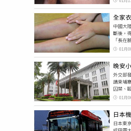
01月1
揭原因
傳播，
可高達
https:/
疹子
、
療院所
全家
痛、淋
院自費
中國大
主動告
「M痘」
斷後，
是目前預
歐洲病例
「長在
提升至
洲。目
水泡等
接觸對
社區傳
01月0
染給其
預約系
風險評
長在臉
晚安
的家庭
外交部
染。當
請柬埔
狀包含
囚禁、
香港腳
判決直
等。若
01月0
雞透過
陷疾病
語，後
日本
在柬埔
日本東
將在數
成田兩大
對岸？