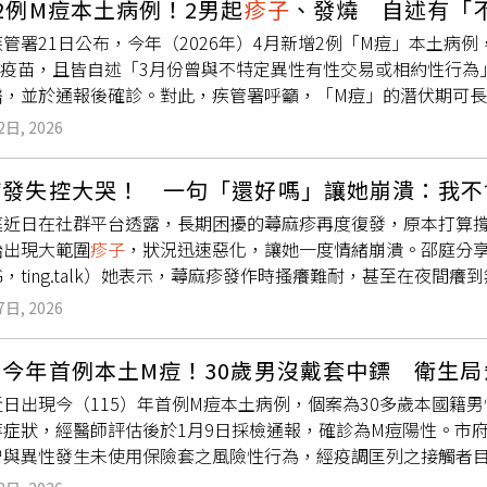
2例M痘本土病例！2男起
疹子
、發燒 自述有「
部位傳播，出現一顆變一排的情況。雖然傳染性軟疣屬於良性疾病
熱烈討論。
皮膚搔癢、紅疹常見問題Q1：夏天流汗後皮膚癢，一定是濕疹嗎
管署21日公布，今年（2026年）4月新增2例「M痘」本土病例
，等待自癒的過程中，病灶可能持續增加，甚至傳染給兄弟姊妹
括汗疹、濕疹、異位性皮膚炎、膽鹼性蕁麻疹，甚至黴菌感染。
」疫苗，且皆自述「3月份曾與不特定異性有性交易或相約性行為
炎的孩童因皮膚屏障功能較差，更容易受到病毒感染，病灶數量
反覆發作，建議由皮膚科醫師判斷。Q2：為什麼夏天容易長汗疹
醫，並於通報後確診。對此，疾管署呼籲，「M痘」的潛伏期可長
若發現孩子皮膚出現類似症狀且持續擴散，應儘早就醫接受皮膚
汗，汗液無法順利排出，可能停留在皮膚內造成刺激與發炎，形
種疫苗是目前最有效的預防方式。疾管署防疫醫師林詠青表示，「
情惡化或增加傳染風險。
皺褶處。Q3：異位性皮膚炎患者為什麼夏天容易惡化？A：異位
2日, 2026
發現下腹部皮疹，一週後範圍進一步擴大，並出現臉部皮疹、發
。夏天的汗水、濕熱環境、衣物摩擦與紫外線，都可能增加皮膚刺
經醫師診斷疑似為「M痘」，採檢送驗並收住隔離病房，最終確診
接造成皮膚發炎嗎？A：汗水本身不一定會造成問題，但若長時間
病發失控大哭！ 一句「還好嗎」讓她崩潰：我不
詠青說，北部30多歲男性「M痘」個案有相約性行為，在3月下
悶熱環境，就可能刺激皮膚，尤其敏感肌或異位性皮膚炎患者更容
庭近日在社群平台透露，長期困擾的蕁麻疹再度復發，原本打算撐
診斷為皰疹，返家吃藥症狀仍未改善，再度於診所詢問，醫師建
？A：不建議自行長期使用藥膏。不同皮膚問題需要不同處理方式
始出現大範圍
疹子
，狀況迅速惡化，讓她一度情緒崩潰。邵庭分
已經回家進行自主健康管理。疾管署提醒，「M痘」的潛伏期可長
錯誤用藥可能讓症狀惡化。若紅疹範圍擴大、反覆發作或出現滲液
G，ting.talk）她表示，蕁麻疹發作時搔癢難耐，甚至在夜
痘」予他人，接種疫苗為目前最有效的預防方式。目前疫苗庫存仍
夏季皮膚問題？A：建議選擇寬鬆、透氣、吸汗的衣物，減少緊身
不適。連日的不適與壓力累積之下，當丈夫一句「還好嗎」的關
」疫苗接種服務，呼籲符合接種條件民眾，包括：近1年有風險性
下等容易摩擦與悶熱的位置，更需要保持乾爽。Q7：為什麼穿緊
7日, 2026
堤，忍不住崩潰大哭，甚至是「自暴自棄的那種大哭」，一邊哭
發生性行為者等，而過去曾罹患性病，或性接觸對象有前述任一情
留在皮膚表面，也會增加衣物與皮膚摩擦，可能誘發對磨疹、接
難過到流鼻血。她坦言，直到那一刻才發現，自己其實一直很希
，國內今年截至4月20日，共新增12例「M痘」確定病例，包含
紫外線會讓濕疹變嚴重嗎？A：可能會。紫外線除了造成曬傷與光
爆今年首例本土M痘！30歲男沒戴套中鏢 衛生
，但身體反應遠比預期劇烈，讓心理壓力不斷累積，最終在那句
25至50歲，且北、中、南部均有病例，經疫調發現為不安全性行
，使泛紅、刺癢等症狀更加明顯。Q9：夏天如何降低皮膚發炎機
日出現今（115）年首例M痘本土病例，個案為30多歲本國籍
前往醫院補打針劑治療，並曬出手臂貼著醫療膠帶的照片。她分享
」疫苗，且相較去年（2025年）同期6例，增加1倍，社區疫情傳
透氣衣物避免過度清潔或用力搓洗做好防曬使用適合自己的保濕產
等症狀，經醫師評估後於1月9日採檢通報，確診為M痘陽性。市
建議多喝水並維持良好作息，同時也鼓勵她不要氣餒、不要放棄
第二類法定傳染病，截至今年4月20日累計確診528例病例，含
看醫師？A：若出現以下情況，建議就醫：紅疹持續不退或範圍擴
曾與異性發生未使用保險套之風險性行為，經疫調匡列之接觸者目
己長期與妥瑞症共處，「我妥瑞症都不會好了，再來個蕁麻疹」
，已有10萬7014人至少接種1劑「M痘」疫苗，其中7萬5751
腫脹或膿疱自行調整生活習慣後仍反覆發作（內容授權提供／常
康監測。衛生局長曾梓展表示，接近年節假期，聚會與社交活動
身體狀況反覆，仍會繼續過好每一天，「那也是珍貴的人生」。
。疾管署再次提醒，接種第1劑M痘疫苗14天後，對疾病的保護