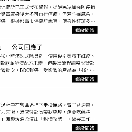
到院治療，姐弟倆最終均確診為「膿癬」。醫師
避免菸酒與毒品，現代人不會因為「懷孕吃錯東
地保健所已正式發布警報，提醒民眾加強防疫措
餵食。羅鸯鸯表示，約八成以上膿癬患兒都與接
胎毒，只有還在努力長大的小寶貝，跟努力學會
般兒童感染後大多可自行痊癒，但若孕婦感染，
怡寧呼籲社會大眾不要再以「胎毒」等無根據的
一旦小孩直接接觸便可能受到感染。醫師指出，
報導，根據那霸市保健所說明，傳染性紅斑多發
衛生意識提高，但由於寵物長期與人共同生活在
疹子
，因形似蘋果而俗稱「蘋果病」。此疾病的
健康並定期檢查，避免因寵物傳染疾病而影響家
繼續閱讀
沫即可傳播，與一般呼吸道疾病的傳染方式相
機構回報相關病例12例，數據已超過警戒基準，
」 公司回應了
，一般兒童感染後大多可自行痊癒，但若孕婦感
「48小時滾珠式除臭劑」使用後引發腋下紅疹、
應配戴口罩，並加強個人衛生習慣，包括勤洗
言人致歉並澄清配方未變，但製造流程調整影響部
發現孩子出現疑似症狀，應及早就醫，並避免讓
響批次。BBC報導，受影響的產品為「48小時
霸市保健所再次強調，面對「蘋果病」疫情升
反應。消費者在TikTok等社群平台分享使用
慣，才能有效降低疫情擴散，保障自身與家人的
繼續閱讀
無法入睡；也有人指出腋下皮膚長出粉紅
疹子
並
y）表示，她使用Mitchum逾15年，但自7月改
明顯異味，嚴重影響日常生活與工作場合的自
亡過程中在警匪追捕下走投無路。曾子益透露，
um」。對此，Mitchum發言人發表聲明，對
疫力失衡，造成背部長帶狀皰疹，還要吃藥控
整，導致部分原料與肌膚產生不良反應。公司強
！」謝瓊煖溫柔演出「親情攻勢」，逼哭工作人
100毫升滾珠產品，以避免進一步風險。發言
」。王瞳坦言，近期拍攝對她而言不只是心力交
殘餘問題產品，呼籲受影響的消費者盡快與客服
繼續閱讀