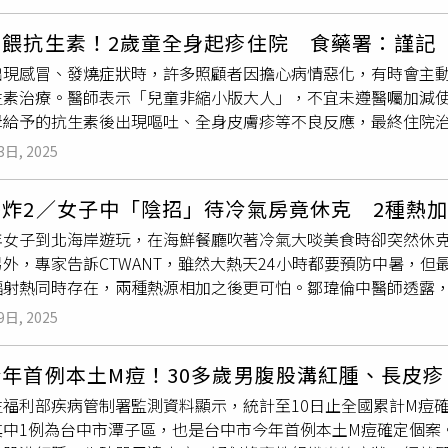
像體力極限挑戰，「就像比了一場鐵人三項！」她笑說，連日馬
便提供補償與協助。事件持續在社群平台引發熱議，不少用戶表示
身起
疹子
也過敏不斷。劇中，謝瓊煖飾演的奶奶，是曾子益的罩
餵抗生素！2歲童全身起疹住院 食藥署：謹記「
戲時完全被對方的能量感染，「瓊煖姐一摸我的頭，我就立刻淚
出現感冒、發燒症狀時，許多照顧者因擔心病情惡化，有時會主
一面。」拍攝當下，謝瓊煖其實因頭部受傷包著繃帶，忍到拍完
生素治療。醫師表示「兒童非縮小版大人」，不宜未遵醫囑加減使
母給予的抗生素後出現嘔吐、全身皮膚疹等不良反應，最終住院
，使用抗生素四不一要，包括不主動要求抗生素、不隨便自己買
3日, 2025
署今天召開「守護兒童用藥安全，使用抗生素四不一要」記者會
昌騰表示，兒童是感染症的高危險群，門診中常見的是上呼吸道
熱炸2／女子中「陰招」待冷氣房竟休克 2種熱
染的疾病無效。他也指出，醫師通常開立抗生素的情況包括流感、
年女子到北海岸遊玩，在海鮮餐廳吹著冷氣大啖美食時卻突然休
因病使用抗生素時，醫師、家長角色就很重要。吳昌騰說，兒童
外，專家告訴CTWANT，雖然大熱天24小時都要預防中暑，但
於藥物的吸收、代謝、排泄和作用方式與成人有很大不同，因此
輻射熱同時存在，兩種熱源相加之後更可怕。鄒瑋倫中醫師透露，
分藥品在兒童身上可能導致呼吸抑制、腸阻塞、抽搐、心律不整
一向健康，七月初女子到貢寮遊玩，天氣酷熱於是「躲」進餐廳
體重或體表面積為標準，像常見的安莫西林（Amoxicillin），
9日, 2025
恢復健康。「應該是溫差太大！一般在很熱的環境，人體的血管
。林口長庚醫院兒童一般醫學科、兒科急診主治醫師吳昌騰。（圖
管會瞬間收縮，如果心臟不是那麼強大的時候，就可能沒辦法轉
責日常照護，男童傳染性單核球增生症（EB病毒感染）發燒後，
今年首例本土M痘！30多歲男腹股溝紅腫、長皮
反來說，如果平常長時間吹冷氣，身體血液循環就會逐漸變慢，
驗，擅自取用家中留下的退燒藥及成人安莫西林（Amoxicilli
福利部疾病管制署監測資料顯示，統計至10日止全國累計M痘確
不上夏天的快節奏，讓體質變得虛寒濕冷，陷入惡性循環。國泰
藥後陸續出現噁心、嘔吐、全身皮膚疹，且有食慾明顯下降、活
其中1例為台中市潭子區，也是台中市今年首例本土M痘確定個案
別提到差幾度會提高風險，不過一般會建議最好不要超過5至10
西林（Amoxicillin）為例，若兒童使用成人劑量，有可能