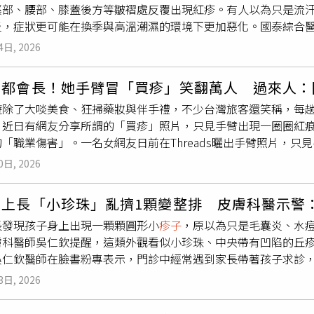
蹊部、腰部、膝蓋後方等皺褶處反覆出現紅疹。有人以為只是流
。不過，門診仍常遇到患者因外觀問題選擇治療。戴定恩笑說，
炎，症狀更可能在換季與高溫潮濕的環境下更加惡化。國泰綜合
我知道沒事，但女朋友不知道啊！」擔心另一半誤以為感染性病
膚科主治醫師、輔仁大學醫學系皮膚科兼任講師羅陽表示，台灣
讓自己更有自信。然而，戴定恩也提醒，並不是所有長在陰莖上
4日, 2026
是常見的皮膚刺激因子。尤其是異位性皮膚炎、過敏體質、敏感
竟是良性的珍珠丘疹，還是菜花、傳染性軟疣或其他皮膚疾病，
時間滯留在皮膚表面，再加上衣物摩擦與悶熱環境，就容易誘發
都應盡快到泌尿科接受檢查，不要自行上網查資料或胡亂擦藥。
本都會長！她手臂冒「買疹」笑翻萬人 過來人：
天皮膚癢、起
疹子
雖然常見，但背後原因不一定相同。羅陽指出
種良性的血管纖維瘤（Angiofibroma），好發於20至30歲
遊除了大啖美食、狂掃藥妝與伴手禮，不少台灣旅客還笑稱，每
」；也可能是濕疹或異位性皮膚炎發作；有些人則是體溫升高後
色可能是白色、粉紅色或淡黃色，主要長在龜頭冠狀溝，排列方
。近日有網友分享所謂的「買疹」照片，只見手臂出現一圈圈紅
關，但外觀、成因與處理方式並不完全一樣。汗水悶住，敏感肌
疹與菜花最大的差異，在於珍珠丘疹幾乎只出現在龜頭冠狀溝，
「職業傷害」。一名女網友日前在Threads曬出手臂照片，
熱會增加出汗量，若汗水能順利蒸發，通常問題不大；但若短時
則可能長在陰莖、包皮、陰囊甚至肛門周圍，外觀常呈不規則、
色壓痕，看起來就像皮膚長了
疹子
。她幽默表示，「超煩，每次
水就會停留在皮膚表面，成為刺激因子。汗水長時間滯留在皮膚
者成因與治療方式完全不同。黃冠鈞指出，陰莖珍珠丘疹本身不
0日, 2026
的網友共鳴，不少人更替這種現象取名為「買疹」。許多網友笑
更不穩定。一般人可能只是短暫搔癢或冒出汗疹；但是異位性皮
素希望改善，可與醫師討論接受雷射、電燒、冷凍治療或手術切
我現在正在銀座LOFT發病中」、「每次去日本手掌、手臂、肩
旦遇到汗水、悶熱、摩擦，就容易出現一片片紅疹、乾癢、脫屑
也提醒，切勿自行購買來路不明的藥膏或偏方塗抹，以免刺激皮
身上長「小珍珠」亂擠1顆變整排 皮膚科醫示警
手都會對稱發作」、「真的怎麼擦藥都沒用，要回台灣才會痊癒
就像突然下了一場大雨，排水系統一時來不及負荷。若皮膚表面
維持乾爽，若有包皮過長問題，也可與醫師討論是否需要接受相
長發現孩子身上出現一顆顆圓形小
疹子
，原以為只是毛囊炎、水
以提這麼重的東西。」也有人表示，類似症狀不只出現在日本，
出去，就可能在表皮造成輕微發炎，形成常見的汗疹，常出現在
突起或皮膚變化，不必過度驚慌，但也不要自行猜測病因，更不
膚科醫師吳仁欽提醒，這類外觀看似小珍珠、中央帶有凹陷的丘
」其實不是購物袋，而是看到琳瑯滿目的商品後，購物慾瞬間失
幼兒與長者也較容易發生。紫外線曝曬，恐加重皮膚發炎除了汗
清究竟是良性生理變異，還是需要治療的疾病，以免延誤病情。
吳仁欽醫師在臉書粉專表示，門診中經常遇到家長帶著孩子求診，
把藥妝、零食、生活用品、服飾一件件放進購物籃，直到雙手提
紫外線不只會造成曬黑、曬傷，對敏感肌或正在發炎的皮膚，也
診斷與治療仍未改善。實際檢查後發現，小朋友身上的病灶呈現
後悔一下子，不買後悔一輩子」，也有人坦言，每次出國前都告
處於不穩定狀態，再加上長時間曝曬，泛紅、刺癢感可能更明顯
3日, 2026
正是傳染性軟疣的典型表現。他指出，傳染性軟疣是由病毒造成
光後，不少人笑說，「買疹」雖然不是醫學名詞，卻已成為旅日
不透氣、化學纖維比例高的衣服，容易讓汗水悶住，也會增加皮
就能痊癒，但擠壓反而可能讓病毒擴散至周圍皮膚，形成更多病
大包小包戰利品返國，手臂留下紅痕、肩膀痠痛，彷彿成了血拚
頭、腰部、鼠蹊部等位置，若長時間被壓迫或摩擦，就可能出現紅