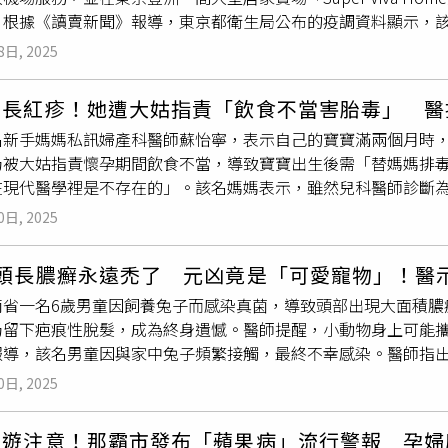
。根據《讀賣新聞》報導，東京都衛生局公布的疫調資料顯示，該
送回台，外交部也會持續提供必要的協助。蕭光偉強調，「晚安
er Viva Home豐洲店」1樓停留3小時，24日仍工作3個班次
法處置以及行政處理必須由柬埔寨政府辦理，此案則已經指示我
8日, 2025
午1時45分自成田機場開往銀座，以及傍晚5時15分自羽田機
事人的家屬保持聯繫。蕭光偉重申，外交部現階段依照國際慣例
，23日開始出現症狀，隨後因發燒、起
疹子
及眼睛充血等病況就
向以維護國人的權益為最優先的考量，請民眾相信。※CTWANT
兒長紅疹！她遭大姑指責「飲食不當害胎毒」 醫
行健康觀察。東京都當局呼籲，若曾在上述時間搭乘相關班次的機場接
110網紅「晚安小雞」（前排左2）自柬埔寨監牢出獄後將何去
名新手媽媽私訊婦產科醫師蘇怡寧，表示自己的寶寶滿兩個月時
豐洲店」的民眾，若出現發燒、起
疹子
、咳嗽、流鼻水或眼睛充血
仍被大姑指責懷孕期間飲食不當，導致寶寶出生後需「替媽媽排
工具。由於麻疹主要藉由空氣傳播具極強傳染力，未具免疫力者一
在現代醫學裡是不存在的」。該名媽媽表示，雖然兒科醫師診斷
應提高警覺。
的大姑卻認為這是「胎毒」，指責自己在懷孕期間飲食不當，才
0日, 2025
正中午曝曬太陽，讓她心疼不已，因此向蘇醫師求助，希望有專
臉書發文回應，直言「所謂的胎毒這個說法，在現代醫學裡是不
弟頭長膿癬永遠禿了 元凶竟是「可愛寵物」！醫
與無力，「我懂妳的無力跟委屈，我真的懂。明明只是再平常不
南省一名6歲男童因飼養兔子而感染真菌，導致頭部出現大面積膿
了什麼錯的標籤咧？」蘇怡寧指出，嬰兒臉上紅疹的常見原因包
仍留下疤痕性脫髮，成為終身遺憾。醫師提醒，小動物身上可能
膚炎」等，這些都屬於皮膚適應外界的自然過程，通常兩三個月
報導，該名男童因與家中兔子頻繁接觸，最終不幸感染。醫師指
病名稱，也沒有任何毒需要被排。你不是武俠小說中的武林高手
髮，甚至造成永久性毛囊損傷。醫師建議，兒童接觸小動物後務
說法，真的不要瞎掰，謝謝。」蘇怡寧同時提醒，讓嬰兒在正中
0日, 2025
常，如有疑似感染跡象應及早送醫。早在2021年，湖南省一名林
鐘就可能曬傷。太陽底下看起來氣色變好，那只是被曬紅了而已好
未見好轉，反而出現膿包及大面積脫髮。焦急之下，她帶女兒前
上九點前或下午四點後陽光較溫和的時段，每天讓寶寶曬約十分
旅遊注意！那霸市發布「蘋果病」流行警報 孕婦