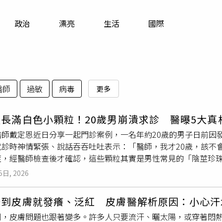
寵物
政治
漂亮
生活
國際
運勢
運動
梅酒
醫師
過敏
病毒
更多
長滿白色小顆粒！20歲男崩潰求診 醫曝5大真
醫師戴定恩近日分享一起門診案例，一名年約20歲的男子日前因
就診時神情緊張、說話吞吞吐吐表示：「醫師，我才20歲，該不
症，經醫師檢查後才確認，這些顆粒其實是男性常見的「陰莖珍
染，更不會癌變。根據戴定恩指出，陰莖珍珠丘疹相當常見，通
5日, 2026
齊排列的突起，猶如一串珍珠，因此被稱為「珍珠丘疹」。不少
病，因此心理壓力相當大。戴定恩特別強調，陰莖珍珠丘疹不是菜
一到皮膚就發癢、泛紅 皮膚醫解析原因：小心汗
具傳染性，更不會演變成癌症，屬於正常的良性生理變化，不必
到，皮膚問題也跟著變多。許多人只要流汗、曬太陽，或穿著悶
會造成疼痛、搔癢、流血或其他身體不適，因此如果不介意外觀