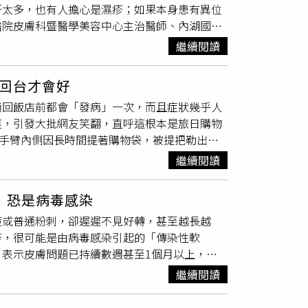
汗太多，也有人擔心是濕疹；如果本身患有異位
不少男性其實知道自己沒有生病，但仍無奈表
醫院皮膚科暨醫學美容中心主治醫師、內湖國泰
，因此希望透過雷射將丘疹磨平，避免造成誤
夏季氣候濕熱，高溫、汗水、紫外線與衣物摩
的小顆粒都是珍珠丘疹。一般民眾很難僅憑外觀
繼續閱讀
肌，或長時間待在戶外、高溫環境工作的人，汗
因此若私密處出現異常突起、疣狀物或其他不明
紅疹、搔癢、濕疹惡化，甚至增加黴菌感染風
另一名泌尿科醫師黃冠鈞也曾指出，陰莖珍珠丘
回台才會好
，流汗後出現癢疹，可能是汗疹，也就是俗稱的
男性，以及未割包皮者。丘疹大小約1至3毫米，呈圓
趟回飯店前都會「發病」一次，而且症狀幾乎人
，誘發膽鹼性蕁麻疹。這些狀況都可能和高溫、
式像一串珍珠項鍊，也可能局部散布。他表示，
痕，引發大批網友笑翻，直呼這根本是旅日購物
更易受刺激羅陽說明，台灣夏天濕熱悶黏，人體
不會出現疼痛、刺痛、搔癢、分泌物等症狀；反
只見手臂內側因長時間提著購物袋，被提把勒出一
間大量流汗，又因衣物、皺褶或悶熱環境無法排
花椰菜狀突起，且屬於人類乳突病毒感染所引
來日本都會長這個」，一句話立刻引起大批有相
表面，容易刺激角質層，也可能讓原本脆弱的皮
會危害健康，因此大多不需要治療；若因美觀或
繼續閱讀
稱，「買疹」根本沒有特效藥，而且還會反覆發
膚炎、濕疹或敏感肌族群，皮膚屏障本來就較脆
除等方式處理，但應由專業醫師評估後進行。此
膀都一起中招」、「回國後手臂還會瘀青」、「而
，甚至越抓越嚴重。羅陽比喻，夏天短時間大量
膚、引發感染，甚至留下疤痕。平時保持私密處
：恐是病毒感染
」，甚至有人笑說，「沒去日本，都不知道自己
的汗管開口被角質、髒污或悶住的環境堵塞，汗
關治療。醫師最後呼籲，私密處若出現任何異常
痘或普通粉刺，卻遲遲不見好轉，甚至越長越
「去韓國也一樣會長」。不少人認為，真正的
前胸、後背、脖子、皺褶處等容易大量流汗的位
要因害羞而拖延就醫。及早由泌尿科醫師診斷，
疹，很可能是由病毒感染引起的「傳染性軟
控。儘管大家都知道「免稅不是免費」，還是不
水，紫外線也是夏季皮膚問題的重要因素。羅陽
表示皮膚問題已持續數週甚至1個月以上，經
滿戰利品才驚覺「又買太多了」。有網友笑稱，
可能形成額外刺激。當皮膚已經因流汗、悶熱、
圓潤、光滑狀，且中央有如小肚臍般凹洞的特
訴自己要克制，最後還是敗給日本的購物魅力。
。衣物選擇同樣會影響皮膚狀況。羅陽也提到，
繼續閱讀
的皮膚感染，具有傳染性。許多家長誤以為將
疹
購物族之間心照不宣的共同語言。每趟日本行總
膚和衣物之間的摩擦，像是內衣邊緣、內褲邊
灶。尤其孩童容易因搔癢而抓破患處，導致病毒
成功的「勳章」，也讓這個趣味話題持續在網路
腫、搔癢，形成對磨疹或接觸性皮膚炎。FAQ