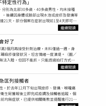
不特定性行為」
，多數患者可在半年至1年內自行痊癒，但醫
？A：不一定。夏天皮膚搔癢、紅疹可能原因很
，分別為北部30多歲、40多歲男性，均未接種
或其他接觸者，影響生活品質。此外，患有異位
雖然症狀可能相似，但發生原因與治療方式不
」，後續因身體或臉部出現水泡或皮疹及發燒等
往往較多，嚴重時可能一次出現數十顆。吳仁欽
？A：汗疹主要與汗管阻塞有關。當高溫環境下
達21天，部分個案在症狀出現前1至4天即可傳
科評估與治療，不要自行擠壓或長期放任不管，
成細小紅疹或搔癢感，常見於脖子、前胸、後背
M痘」40多歲男性個案，自述有性交易，係於3
性皮膚炎患者的皮膚屏障功能較弱，對外界刺激
繼續閱讀
燒、畏寒、頭痛、肌肉酸痛等症狀，前往急診就
激，使紅疹、乾癢、脫屑等症狀加重。Q4：汗
「M痘」感染，目前已經出院進行自主健康管
停留在皮膚表面，混合皮脂、角質，加上衣物
會好了
旬出現陰部水泡、紅疹，並有發燒症狀，前往診所
易出現不適。Q5：夏天皮膚癢，可以一直擦止
滿3個月再接受針劑治療，未料僅過一週，身
議轉至醫院，最終經醫院通報為「M痘」個案，
，例如汗疹、濕疹、黴菌感染使用的藥物可能
享蕁麻疹復發狀況，坦言情緒一度潰堤。（圖／
達21天，部分個案在症狀出現前1至4天即可傳
，應就醫確認原因。Q6：穿什麼衣服比較不容
間癢到無法入睡，但因不能抓，只能透過拍打方式暫
充足，全國共312家合作醫療院所可提供公費
衣、厚重衣物或不透氣材質。尤其腰部、鼠蹊
心出口，成為情緒引爆點。邵庭回憶，當下情緒
行為者，例如多重性伴侶、性交易服務者、於營
繼續閱讀
身褲、運動服容易皮膚癢？A：緊身衣物容易讓
一邊說出「我就是不會好啦」，情緒完全失控，
形者等儘速完成2劑公費「M痘」疫苗接種。疾
觸性皮膚炎，甚至增加毛囊炎或黴菌感染機會。
望病情能夠痊癒。她也提到，原以為可以撐過治
11例本土及1例境外移入，皆為青壯年男性，年
老化，對正在發炎或敏感的皮膚，也可能形成額
局急匡列接觸者
簡單的關心中一次爆發。為了控制病情，她已於
為（透過網路約或營業場所等），近8成未接種
會？A：建議：流汗後盡快擦乾或沖洗保持皮膚
男性，於去年12月下旬出現皮疹、發燒、喉嚨痛
護理師提醒，近期天氣變化劇烈，容易影響身體
播風險持續。我國自2022年6月23日將「M
品，維持皮膚屏障Q10：哪些情況代表皮膚問
府衛生局獲報後立即完成疫調及接觸者追蹤，個
。在情緒逐漸平復後，邵庭也重新整理心境。她
492例本土及36例境外移入。疾管署說，截至今
大搔癢嚴重影響睡眠抓破皮、滲液、結痂出現
前均無症狀，已提供相關衛教並提醒進行21天
，認為這些經歷是在磨練身體與心理，也表示即
人完成2劑疫苗接種，顯示仍有3萬1263人待接種第
春月刊）【延伸閱讀】夏天皮膚越來越差？中醫
增加，提醒民眾M痘主要是透過高風險親密接觸
力僅有約4成至8成，而完成接種2劑疫苗後，則