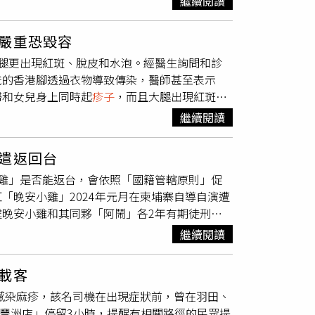
繼續閱讀
皮膚？研究揭紫外線影響 時間、地點也是關鍵
生親密行為。若約會時發現對方臉部或身體出現
M痘專區／M痘疫苗／M痘疫苗接種服務合作醫
。曾梓展也提醒，若出現發燒、畏寒、肌肉痠
確有暴露風險者，可至全國8家旅遊醫學合約醫
嚴重恐毀容
狀，請佩戴口罩並穿著長袖衣褲儘速就醫，且應
康／旅遊醫學門診項下查詢。疾管署補充，全球
腿更出現紅斑、脫皮和水泡。經醫生詢問和診
時治療，避免疫情擴散。衛生局說明，接種疫苗
確診，包含4例死亡，其中58.6%集中於非洲，
爸的香港腳透過衣物導致傳染，醫師甚至表示
保護力約為4至8成，完成2劑接種後，保護力可
8.1萬例確診及492例死亡，主要分布於美、非兩
婦和女兒身上同時起
疹子
，而且大腿出現紅斑、
務，近1年內曾有高風險性行為、曾罹患性病或性
、比利時、葡萄牙、西班牙與英國）出現持續性
一起洗，導致爸爸患有的足部皮膚病透過衣物傳
，符合接種資格的市民可透過「台中市政府疫苗
境外移入或本土個案，整體而言，一般民眾傳播
繼續閱讀
身，或是傳染給其他密切接觸的人群，有的甚至
康與公共衛生安全。
估風險為中等。
的衣物也不建議跟大人混洗，此外，有飼養寵物
遣返回台
，而小朋友因頭皮缺乏抗真菌成分更容易被感
雞」是否能返台，會依照「國籍管轄原則」促
永久禿髮的風險。報導也提到，香港腳的主要症
「晚安小雞」2024年元月在柬埔寨自導自演遭
，香港腳的發生機率也會提升。至於該如何預防
晚安小雞和其同夥「阿鬧」各2年有期徒刑，
他人共用、穿透氣的鞋子、避免與他人共用毛巾
的影片是自導自演，動亂社會。服刑期間晚安小
也要勤洗襪子、規律用藥；對於患有免疫功能缺
繼續閱讀
6點起，也與獄友一同運動並積極學習柬埔寨
一起洗。
言學校」，也坦言過去在台灣的生活並不正常，
載客
很多，是人生重要歷程。據了解，晚安小雞預計
診感染麻疹，該名司機在出現症狀前，曾在羽田、
柬埔寨，各界外界關注他獲釋後是否會被遣返到
ome豐洲店」停留3小時，提醒有相關路徑的民眾提
促請柬國政府依「國籍管轄原則」，將我方國籍