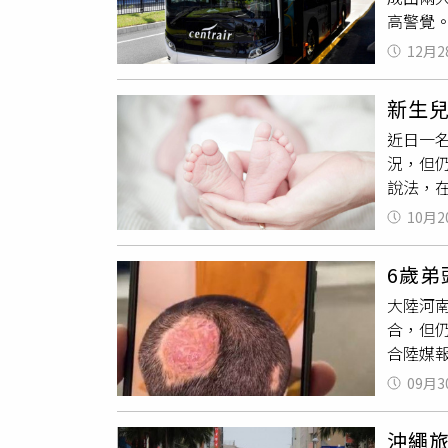
高警覺
人士遣
「Sup
後續司
12月2
機場，下
以及當
旅遊史
交部一
新生
者，並進
113、
近日一
Home
況，但
眾運輸
說法，
籲民眾
療師」
10月2
兒抱去
醫師在
6歲
的委屈
大陸河
媽媽犯
合，但
漏性皮
合陸媒
不是疾
嚴重脫
受苦的
09月3
點等異
曬幾分
治療卻
選擇早
沖繩