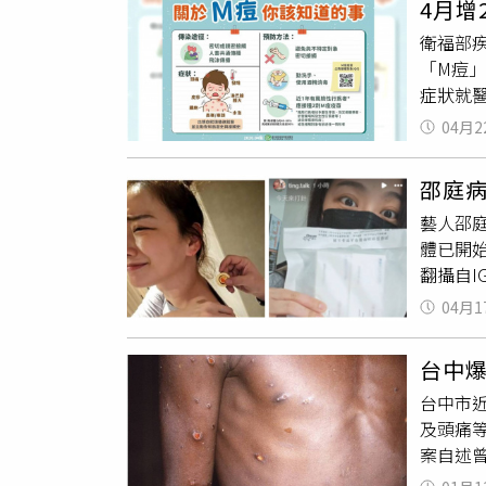
4月增
向鄰近
上引發
｜夏季
衛福部疾
師提醒
多，包
「M痘
性皮膚
同，若
症狀就
建議，
大量流
播，接
以免病
及皮膚
04月2
月下旬
較敏感
醫後，
水會直
邵庭
理。林
摩擦與
藝人邵
就醫後
癢藥嗎
體已開
目前也
不同，
翻攝自I
播「M
易誘發
時緩解
「M痘
部、腋
04月1
瞬間潰
業場所
汗水停
還一度
管署指出
Q8：
台中
療間隔
齡介於
外刺激
台中市近
17日
過「M痘
乾爽穿
及頭痛
狀況，
痘」列為
題需要
案自述
提到自
年3月底
疼痛、
自我健
使面對
2劑疫苗