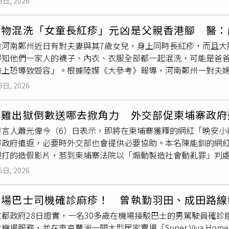
3日, 2026
不只是「太熱」 大量爆汗為何不見得好？曬太陽15分鐘就能傷
應提高警覺並做好自我防護，避免透過交友軟體與不特定對象發
9成保護力。公費接種醫療院所相關資訊可至疾管署全球資訊網／
/www.healthnews.com.tw/readnews.php?id=69319
水泡或膿疱等異常皮膚症狀，應避免親密接觸，以降低感染風險
項下查詢。另「不符合公費」M痘疫苗接種資格，「經醫師評估」
衣物混洗「女童長紅疹」元凶是父親香港腳 醫：
巴腫大，或皮膚出疹、水泡、斑疹、斑丘疹及膿疱等疑似M痘症
接種M痘疫苗，相關資訊可至疾管署全球資訊網／國際旅遊與健
陸河南鄭州近日有對夫妻與其7歲女兒，身上同時長紅疹，而且大
知醫師近期高風險場域活動史及接觸史，以利醫師及早判斷、即
疫情持續傳播，今年截至2月，共46國家及地區報告1184例新增
得知他們一家人的襪子、內衣、衣服全部都一起混洗，可能是爸
防M痘最有效的方式。接種第1劑M痘疫苗滿14天後，對疾病的
數則微幅上升5.6%。自2022年起，全球已累計144國通報逾1
臉上恐導致毀容」。根據陸媒《大參考》報導，河南鄭州一對夫
約9成。台中市目前共有55家醫療院所提供公費M痘疫苗接種服
前「M痘」Ib型病毒跨國傳播威脅增加，歐洲已有多國（奧地利
症狀。醫生詢問生活習慣後了解到，他們一家人穿過的內衣褲部
象符合上述任一情形者，均建議儘速完成疫苗接種。衛生局呼籲
播，近期美洲（阿根廷、厄瓜多）及亞洲（新加坡）皆出現首例
8日, 2026
他家人。醫生表示，真菌感染的皮膚病有傳染性，可能會擴及全
統」預約接種，或至衛生局網站查詢相關資訊，共同守護自身健
估雖為低，但具有風險性行為族群，特別是無固定性伴侶者，評
上容易導致毀容；因此特別提醒民眾，除了襪子、內衣，小朋友
小雞出獄倒數送哪去掀角力 外交部促柬埔寨政府
，也要注意真菌感染的風險。醫生指出，動物身上容易攜帶真菌
發言人蕭光偉今（6）日表示，即將在柬埔寨獲釋的網紅「晚安小
真菌侵犯毛囊時就會引起頭癬，嚴重時可導致膿癬，恐有留疤及
寨政府遣返，必要時外交部也會提供必要協助。本名陳能釧的網紅
長紅斑、水皰、脫皮、增厚等症狀；特別是到了天氣炎熱的時候
毆打的造假影片，惹到柬埔寨法院以「煽動製造社會動亂罪」判處
，醫師建議常常洗腳、保持腳部乾燥、勤換襪子、洗腳盆不跟其
斥他們來柬埔寨的是製作關於人口販賣、虐待、強姦和器官交易
是已經患有香港腳的人，醫師提醒除了要保持足部乾燥和透氣，
6日, 2026
手寫信對外透露獄中生活，透露生活作息規律，晚上9點睡到早上
的人或免疫力發育尚不完善的兒童，也應盡量避免將內褲和襪子
期「國際交流」有成，還能與獄友用閩南語互嗆，簡直是上「語
機場巴士司機確診麻疹！ 曾執勤羽田、成田路線
寨失去自由的日子，雖然擁擠高溫導致長
疹子
等問題，但也反思
京都政府28日證實，一名30多歲在機場接駁巴士的男駕駛員確
月後獲釋，屆時依照柬埔寨規定將被驅逐出境且終生不得再入境
機場服務，並在東京豐洲一間大型居家賣場「Super Viva H
蕭光偉對此強調，在尊重柬國司法以及行政程序的前提之下，會