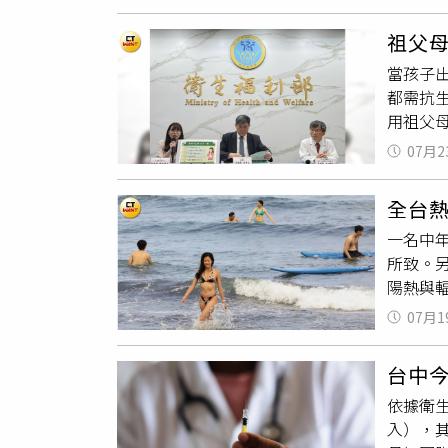
瘁，更
聯繫，以
自己全
品牌。
祖父母
瓊煖對
當孩子
脆弱的
都需抗
員。
用祖父
藥安全
07月2
部食藥
醫師吳
全台
細菌感
一名中
當兒童
所致。另
熟，對
陽熱與
量，部
弱，但
以年齡、
07月1
送醫後
克即可
方，血
父母負
台中
說，相
去自身經
依據衛生
循環跟
男童服
入），
研究特
生素安莫