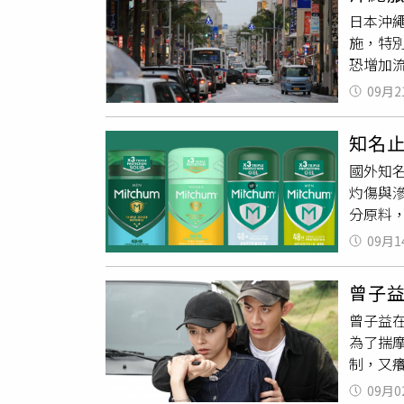
鸯鸯診
於關於
日本沖
進一步
西」讓
施，特
放下罪
觸兔子
恐增加
說法，
近20
生於幼
室內，
09月2
傳染力
人健康
似。統
知名
因此市
國外知名
染，恐
灼傷與滲
手、保
分原料
孩子參
滾珠止汗
溫，市
09月1
經驗，
健康。
結痂，使
曾子
用新瓶
曾子益
信，最終
為了揣
消費者
制，又
調，問
員。（
人補充
09月0