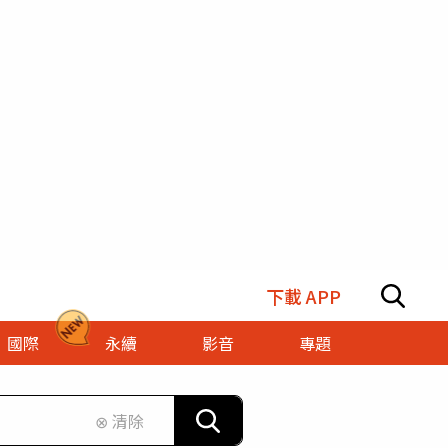
下載 APP
國際
永續
影音
專題
⊗ 清除