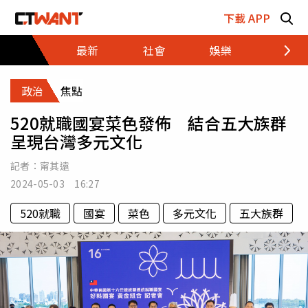
跳至主要內容區塊
下載 APP
最新
社會
娛樂
財經
政治
焦點
520就職國宴菜色發佈 結合五大族群
呈現台灣多元文化
記者：
甯其遠
2024-05-03 16:27
520就職
國宴
菜色
多元文化
五大族群