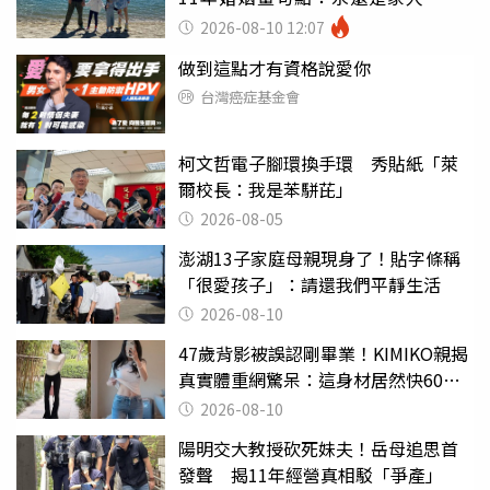
2026-08-10 12:07
做到這點才有資格說愛你
台灣癌症基金會
柯文哲電子腳環換手環 秀貼紙「萊
爾校長：我是苯駢芘」
2026-08-05
澎湖13子家庭母親現身了！貼字條稱
「很愛孩子」：請還我們平靜生活
2026-08-10
47歲背影被誤認剛畢業！KIMIKO親揭
真實體重網驚呆：這身材居然快60公
斤？
2026-08-10
陽明交大教授砍死妹夫！岳母追思首
發聲 揭11年經營真相駁「爭產」