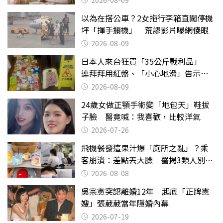
2026-08-09
以為在搭公車？2女拖行李箱直闖停機
坪「揮手攔機」 荒謬影片曝網傻眼
2026-08-09
日本人來台狂買「35公斤戰利品」
連拜拜用紅盤、「小心地滑」告示牌
也帶回家
2026-08-09
24歲女做正顎手術變「地包天」鞋拔
子臉 醫竟喊：我喜歡，比較洋氣
2026-07-26
飛機餐發這果汁爆「廁所之亂」？乘
客崩潰：差點丟大臉 醫揭3類人別亂
喝
2026-08-08
吳宗憲突認離婚12年 起底「正牌憲
嫂」張葳葳當年隱婚內幕
2026-07-19