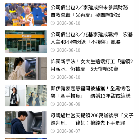
公司債出包2／李建成辯未參與財務
自救會轟「又再騙」擬團體訴訟
2026-08-10
公司債出包3／兆基李建成羈押 宏碁
入主48小時閃退「不接盤」風暴
2026-08-10
詐團新手法！女大生遠端打工「連領2
月薪水」仍被騙 5天慘噴50萬
2026-08-10
鄭伊健蒙嘉慧福岡被捕獲！全黑情侶
裝「牽手掃貨」 結婚13年甜成這樣
2026-08-09
母親過世當天提領206萬辦後事「父子
遭判刑」 律師：搶錢先下手是罪
2026-08-07