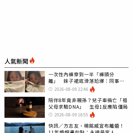
人氣新聞
一次性內褲穿到一半「褲頭分
離」 妹子裙底滑落尬爆：同事全
看光
2026-08-09 22:46
陪伴8年竟非親孫？兒子車禍亡「祖
父母求驗DNA」 生母1反應陷僵局
2026-08-09 18:55
快訊／方志友、楊銘威宣布離婚！
11年婚姻畫句點：永遠是家人