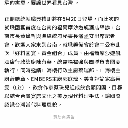
承的寓意，要讓世界看見台灣 。
正副總統就職典禮即將在5月20日登場，而此次的
就職國宴首度在台南的福爾摩沙遊艇酒店舉辦，台
南市長黃偉哲與準總統府秘書長潘孟安出席記者
會，歡迎大家來到台南。就職籌備會於會中公布此
次「好料國宴、黃金組合」成員，由福爾摩沙遊艇
酒店行政總廚陳有華、總監楊福強與團隊負責國宴
執行，同時邀請山海樓行政主廚蔡瑞郎、山海樓主
廚蕭勝章、EMBERS主廚郭庭瑋、美食評論家高琹
雯（Liz）、飲食作家蔡珠兒組成飲食顧問團，目標
以結合台灣宴席文化之美及現代料理手法，讓國際
認識台灣當代料理風貌。