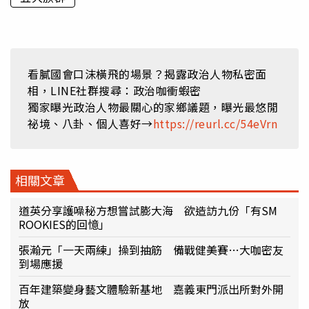
看膩國會口沫橫飛的場景？揭露政治人物私密面
相，LINE社群搜尋：政治咖衝蝦密
獨家曝光政治人物最關心的家鄉議題，曝光最悠閒
祕境、八卦、個人喜好→
https://reurl.cc/54eVrn
相關文章
道英分享護噪秘方想嘗試膨大海 欲造訪九份「有SM
ROOKIES的回憶」
張瀚元「一天兩練」操到抽筋 備戰健美賽…大咖密友
到場應援
百年建築變身藝文體驗新基地 嘉義東門派出所對外開
放