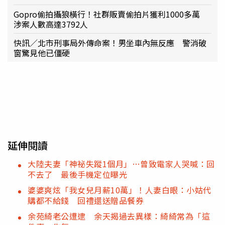
Gopro偷拍攝狼橫行！社群販賣偷拍片獲利1000多萬
涉案人數高達3792人
快訊／北市刑事局外傳命案！男坐車內無反應 警消破
窗驚見他已僵硬
延伸閱讀
大陸夫妻「神祕失蹤1個月」…曾致電家人哭喊：回
不去了 最後手機定位曝光
婆婆爽炫「我女兒月薪10萬」！人妻白眼：小姑代
購都不給錢 回禮還送贈品餐券
余苑綺老公遭逮 余天揭過去異樣：綺綺常為「這