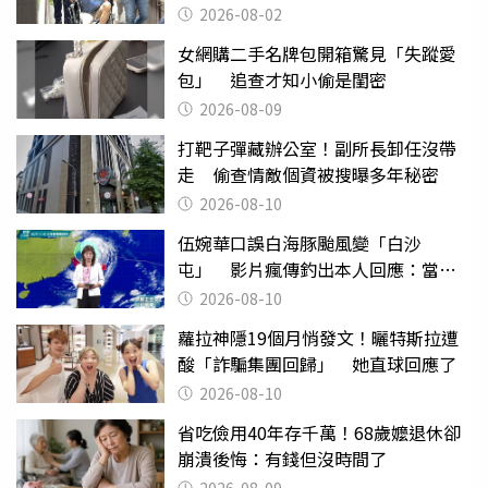
2026-08-02
女網購二手名牌包開箱驚見「失蹤愛
包」 追查才知小偷是閨密
2026-08-09
打靶子彈藏辦公室！副所長卸任沒帶
走 偷查情敵個資被搜曝多年秘密
2026-08-10
伍婉華口誤白海豚颱風變「白沙
屯」 影片瘋傳釣出本人回應：當下
懊惱到現在
2026-08-10
蘿拉神隱19個月悄發文！曬特斯拉遭
酸「詐騙集團回歸」 她直球回應了
2026-08-10
省吃儉用40年存千萬！68歲嬤退休卻
崩潰後悔：有錢但沒時間了