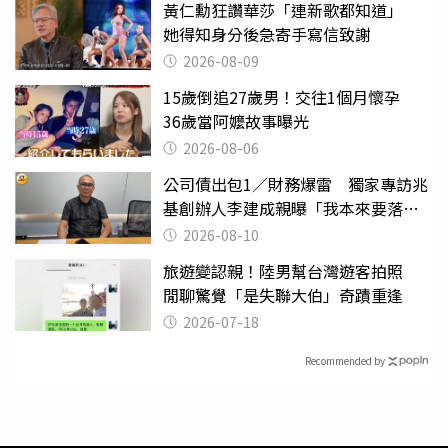
黃仁勳狂讚華莎「連新歌都知道」
她得知身分後急寄手寫信致謝
2026-08-09
15歲倒追27歲男！交往1個月懷孕
36歲當阿嬤故事曝光
2026-08-06
公司債出包1／財務爆雷 獨家專訪兆
基創辦人李建成親曝「我本來要落
跑」
2026-08-10
旅遊變認親！陸男幫台灣遊客拍照
閒聊驚覺「是失聯大伯」奇蹟重逢
2026-07-18
Recommended by