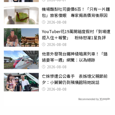
機場酪梨吐司要價6百！「只有一片麵
包」旅客傻眼 專家揭高價背後原因
2026-08-08
YouTuber花19萬開箱度假村「到場遭
拒入住＋報警」 粉絲怒灌1星負評
2026-08-08
他意外發現台鐵神級暗黑列車！「錯
過要等一週」網驚：以為絕跡
2026-08-08
亡妹慘遭公公毒手 表姊憶父親節前
夕：小舅舅仍到殯儀館陪她說話
2026-08-08
Recommended by