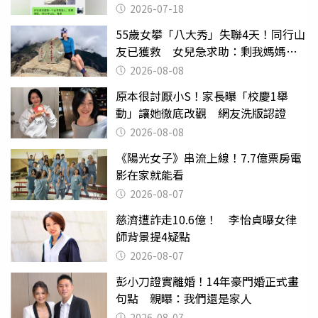
2026-07-18
55歲女攀「八大秀」失聯4天！同行山
友已獲救 女兒急求助：剩我媽媽還
沒找到
2026-08-08
原本很討厭小S！家長曝「校慶1舉
動」讓她徹底改觀 網友洗版認證
2026-08-08
《陽光女子》串流上線！7.7億票房電
影在家就能看
2026-08-07
慈濟遭詐走10.6億！ 李怡貞曝女律
師背景提4疑點
2026-08-07
彭小刀證實離婚！14年豪門婚正式畫
句點 親曝：我們還是家人
2026-08-07