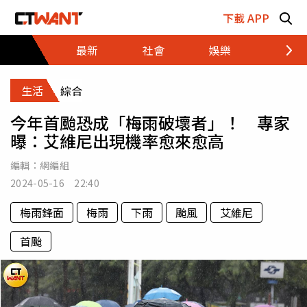
跳至主要內容區塊
下載 APP
最新
社會
娛樂
財經
生活
綜合
今年首颱恐成「梅雨破壞者」！ 專家
曝：艾維尼出現機率愈來愈高
編輯：
網編組
2024-05-16 22:40
梅雨鋒面
梅雨
下雨
颱風
艾維尼
首颱