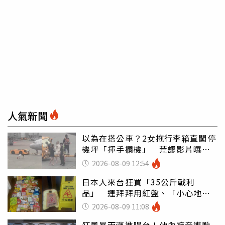
人氣新聞
以為在搭公車？2女拖行李箱直闖停
機坪「揮手攔機」 荒謬影片曝網
傻眼
2026-08-09 12:54
日本人來台狂買「35公斤戰利
品」 連拜拜用紅盤、「小心地
滑」告示牌也帶回家
2026-08-09 11:08
狂風暴雨灌進陽台！他內褲竟遭颱