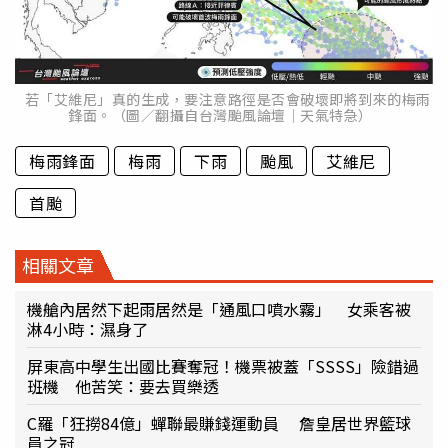
若「艾維尼」真的生成，要注意路徑是否會破壞即將到來的梅雨
鋒面。（圖／翻攝自台灣颱風論壇｜天氣特急）
梅雨鋒面
梅雨
下雨
颱風
艾維尼
首颱
相關文章
機艙內居然下起雨居然是「通風口噴水霧」 女乘客被
淋4小時：濕身了
屏東高中學生出國比賽奪冠！機票被蓋「SSSS」險錯過
班機 他苦笑：要去買樂透
C羅「狂撈84億」蟬聯最賺錢運動員 詹皇居世界籃球
員之冠