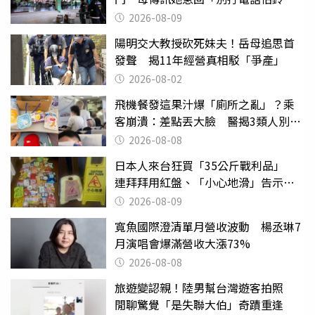
響」
2026-08-09
陽明交大教授砍死妹夫！岳母追思首
發聲 揭11年經營真相駁「爭產」
2026-08-02
飛機餐發這果汁爆「廁所之亂」？乘
客崩潰：差點丟大臉 醫揭3類人別亂
喝
2026-08-08
日本人來台狂買「35公斤戰利品」
連拜拜用紅盤、「小心地滑」告示牌
也帶回家
2026-08-09
寬魚國際澄清單月營收波動 楊丞琳7
月演唱會爆滿營收大漲73%
2026-08-08
旅遊變認親！陸男幫台灣遊客拍照
閒聊驚覺「是失聯大伯」奇蹟重逢