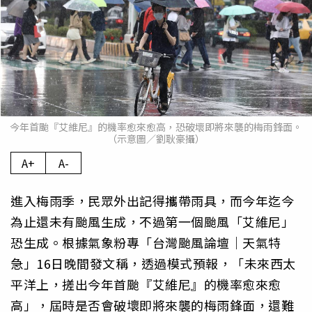
今年首颱『艾維尼』的機率愈來愈高，恐破壞即將來襲的梅雨鋒面。
（示意圖／劉耿豪攝）
A+
A-
進入梅雨季，民眾外出記得攜帶雨具，而今年迄今
為止還未有颱風生成，不過第一個颱風「艾維尼」
恐生成。根據氣象粉專「台灣颱風論壇｜天氣特
急」16日晚間發文稱，透過模式預報，「未來西太
平洋上，搓出今年首颱『艾維尼』的機率愈來愈
高」，屆時是否會破壞即將來襲的梅雨鋒面，還難