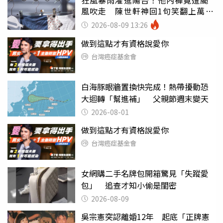
風吹走 陳世軒神回1句笑翻上萬網
友
2026-08-09 13:26
做到這點才有資格說愛你
台灣癌症基金會
白海豚眼牆置換快完成！熱帶擾動恐
大迴轉「幫進補」 父親節週末變天
2026-08-01
做到這點才有資格說愛你
台灣癌症基金會
女網購二手名牌包開箱驚見「失蹤愛
包」 追查才知小偷是閨密
2026-08-09
吳宗憲突認離婚12年 起底「正牌憲