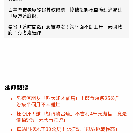
百年歷史老廟發起募款修繕 慘被投訴私自擴建淪違建
「廟方這麼說」
曼谷「這時間點」恐被淹沒！海平面不斷上升 泰國政
府：有考慮遷都
延伸閱讀
男聽信朋友「吃太好才罹癌」！節食爆瘦25公斤
治療半個月不幸離世
捶心肝！嫌「祖傳醃蛋罐」不吉利4千元拋售 竟是
價值9億「元代青花瓷」
車站開挖地下33公尺！北捷認「風險挑戰極高」