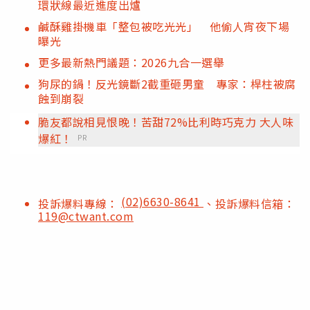
環狀線最近進度出爐
鹹酥雞掛機車「整包被吃光光」 他偷人宵夜下場
曝光
更多最新熱門議題：2026九合一選舉
狗尿的鍋！反光鏡斷2截重砸男童 專家：桿柱被腐
蝕到崩裂
脆友都說相見恨晚！苦甜72%比利時巧克力 大人味
爆紅！
PR
(02)6630-8641
投訴爆料專線：
、投訴爆料信箱：
119@ctwant.com