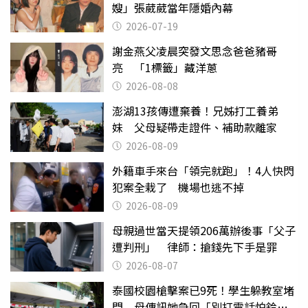
嫂」張葳葳當年隱婚內幕
2026-07-19
謝金燕父凌晨突發文思念爸爸豬哥
亮 「1標籤」藏洋蔥
2026-08-08
澎湖13孩傳遭棄養！兄姊打工養弟
妹 父母疑帶走證件、補助款離家
2026-08-09
外籍車手來台「領完就跑」！4人快閃
犯案全栽了 機場也逃不掉
2026-08-09
母親過世當天提領206萬辦後事「父子
遭判刑」 律師：搶錢先下手是罪
2026-08-07
泰國校園槍擊案已9死！學生躲教室堵
門 母傳訊她急回「別打電話怕鈴