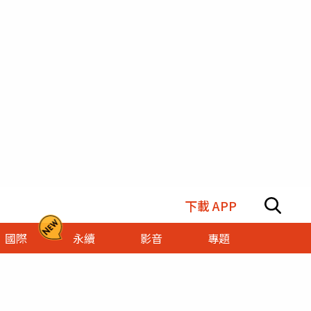
下載 APP
國際
永續
影音
專題