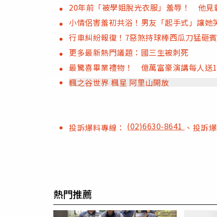
20年前「被學姐脫光衣服」羞辱！ 他見
小情侶害羞初共浴！男友「起手式」讓她
行車糾紛報復！7惡煞持球棒西瓜刀猛砸賓
更多最新熱門議題：國三生被刺死
最驚喜畢業禮物！ 億萬富豪演講每人送1
楓之谷世界 楓星 阿里山開放
(02)6630-8641
投訴爆料專線：
、投訴
熱門推薦