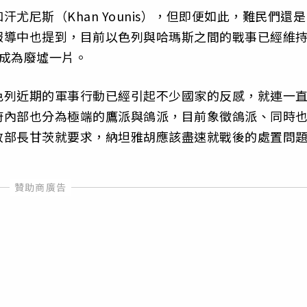
尤尼斯（Khan Younis），但即便如此，難民們還是
報導中也提到，目前以色列與哈瑪斯之間的戰事已經維
成為廢墟一片。
色列近期的軍事行動已經引起不少國家的反感，就連一
府內部也分為極端的鷹派與鴿派，目前象徵鴿派、同時
政部長甘茨就要求，納坦雅胡應該盡速就戰後的處置問