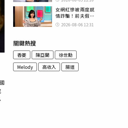
別再誤會
女網紅慘被兩度感
情詐騙！前夫假割
頸詐光200萬再遇假
2026-08-06 12:31
富商「養套殺2000
萬」
關鍵熱搜
香菱
陳亞蘭
徐世勳
Melody
高收入
腸道
國
成
必