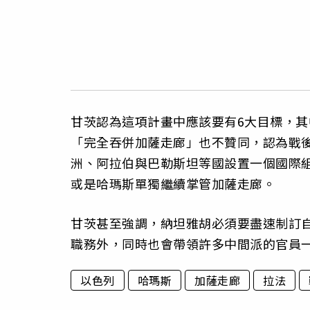
甘茨認為這項計畫中應該要有6大目標，
「完全吞併加薩走廊」也不贊同，認為戰
洲、阿拉伯與巴勒斯坦等國設置一個國際
或是哈瑪斯單獨繼續掌管加薩走廊。
甘茨甚至強調，納坦雅胡必須要盡速制訂
職務外，同時也會帶領許多中間派的官員
以色列
哈瑪斯
加薩走廊
拉法