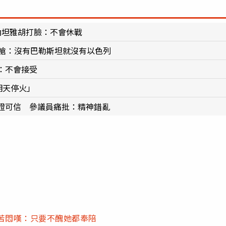
納坦雅胡打臉：不會休戰
長嗆：沒有巴勒斯坦就沒有以色列
：不會接受
明天停火」
證可信 參議員痛批：精神錯亂
苦悶嘆：只要不醜她都奉陪