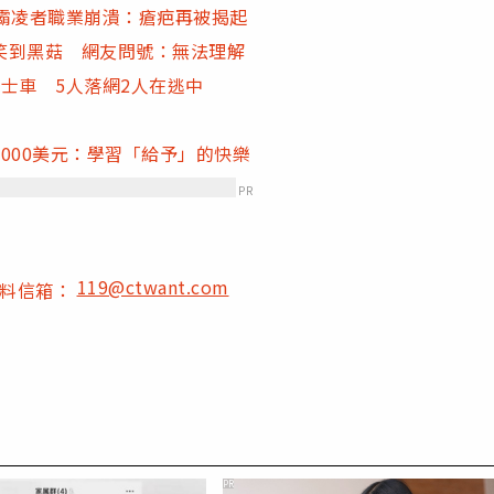
霸凌者職業崩潰：瘡疤再被揭起
笑到黑菇 網友問號：無法理解
士車 5人落網2人在逃中
000美元：學習「給予」的快樂
PR
119@ctwant.com
爆料信箱：
PR