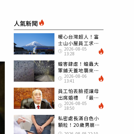
人氣新聞
暖心台灣超人！富
士山小屋員工求助
2026-08-05
「想活下去」 山
13:28
友狂背物資上山：
台灣真的是寶島
蝗害肆虐！蝗蟲大
軍鋪天蓋地襲來宛
2026-08-06
如末日 網驚：聖
13:41
經十災
員工怕丟臉拒讓母
出席婚禮 「最愛
2026-08-05
發錢老闆」震怒開
18:50
除：我看不起你
私密處長滿白色小
顆粒！20歲男崩潰
求診 醫曝5大真相
2026-08-05 22:10