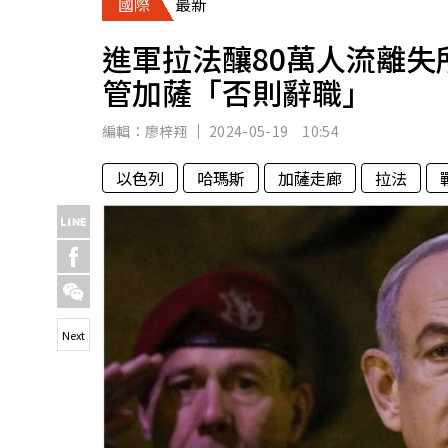
國際
最新
人物
汽車
進軍拉法釀80萬人流離
專欄
管加薩「否則辭職」
房產新勢力
編輯：
廖梓翔
2024-05-19 10:54
以色列
哈瑪斯
加薩走廊
拉法
Next