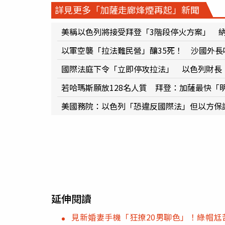
詳見更多「加薩走廊烽煙再起」新聞
美稱以色列將接受拜登「3階段停火方案」 
以軍空襲「拉法難民營」釀35死！ 沙國外
國際法庭下令「立即停攻拉法」 以色列財長
若哈瑪斯願放128名人質 拜登：加薩最快「
美國務院：以色列「恐違反國際法」但以方保
延伸閱讀
見新婚妻手機「狂撩20男聊色」！綠帽尪