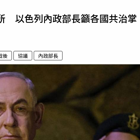
寵物
失所 以色列內政部長籲各國共治掌
運勢
運動
梅酒
戰後
協議
內政部長