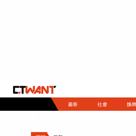
社會首頁
娛樂首頁
財經首頁
政
:::
最新
社會
娛
時事
即時
熱線
:::
直擊
大條
人物
調查
專題
３Ｃ