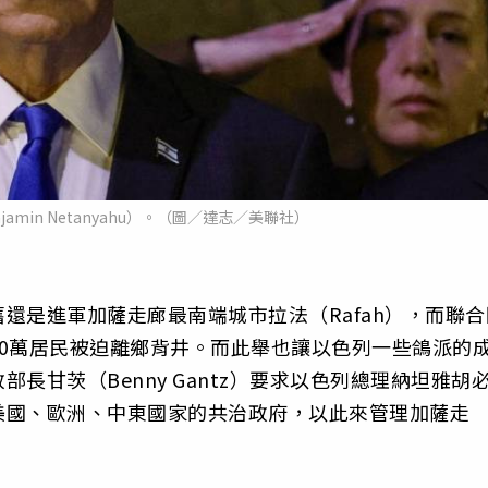
amin Netanyahu）。（圖／達志／美聯社）
還是進軍加薩走廊最南端城市拉法（Rafah），而聯合
0萬居民被迫離鄉背井。而此舉也讓以色列一些鴿派的
長甘茨（Benny Gantz）要求以色列總理納坦雅胡
美國、歐洲、中東國家的共治政府，以此來管理加薩走