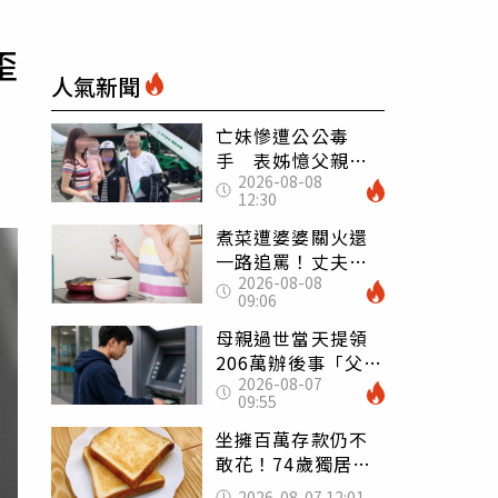
歪
人氣新聞
亡妹慘遭公公毒
手 表姊憶父親節
2026-08-08
前夕：小舅舅仍到
12:30
殯儀館陪她說話
煮菜遭婆婆關火還
一路追罵！丈夫勸
2026-08-08
別計較「媽媽老
09:06
了」 人妻超崩
潰：我像台傭
母親過世當天提領
206萬辦後事「父子
2026-08-07
遭判刑」 律師：
09:55
搶錢先下手是罪
坐擁百萬存款仍不
敢花！74歲獨居翁
「1餐只吃1片吐
2026-08-07 12:01