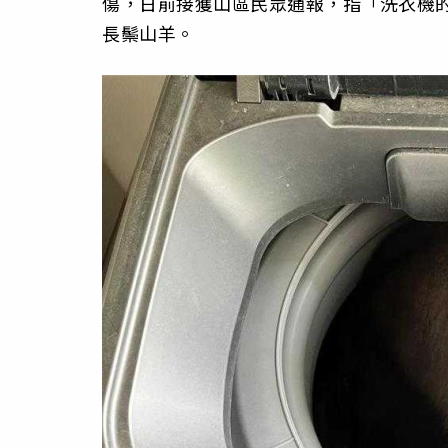
傷，日前接獲山區民眾通報，指「洗衣機
長鬃山羊。