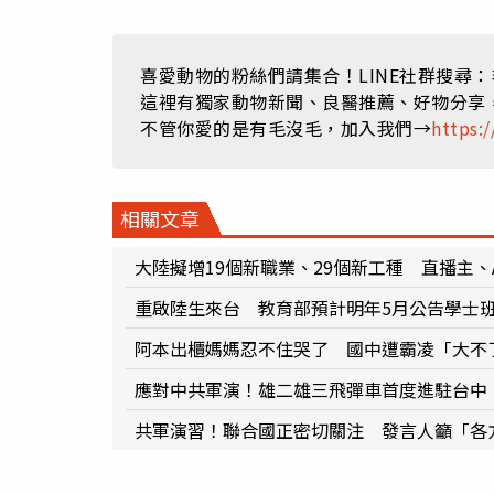
喜愛動物的粉絲們請集合！LINE社群搜尋
這裡有獨家動物新聞、良醫推薦、好物分享
不管你愛的是有毛沒毛，加入我們→
https:/
相關文章
大陸擬增19個新職業、29個新工種 直播主、
重啟陸生來台 教育部預計明年5月公告學士
阿本出櫃媽媽忍不住哭了 國中遭霸凌「大不
應對中共軍演！雄二雄三飛彈車首度進駐台中
共軍演習！聯合國正密切關注 發言人籲「各