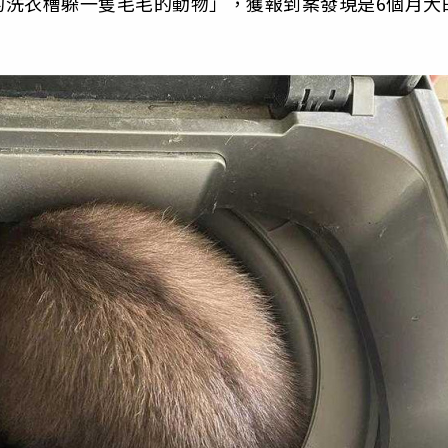
的洗衣槽躲一隻毛毛的動物」，獲報到案發現是6個月大