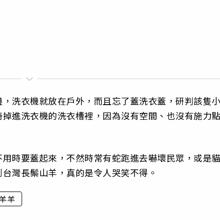
邊，洗衣機就放在戶外，而且忘了蓋洗衣蓋，研判該隻
倚掉進洗衣機的洗衣槽裡，因為沒有空間、也沒有施力
不用時要蓋起來，不然時常有蛇跑進去嚇壞民眾，或是
到台灣長鬃山羊，真的是令人哭笑不得。
羊羊