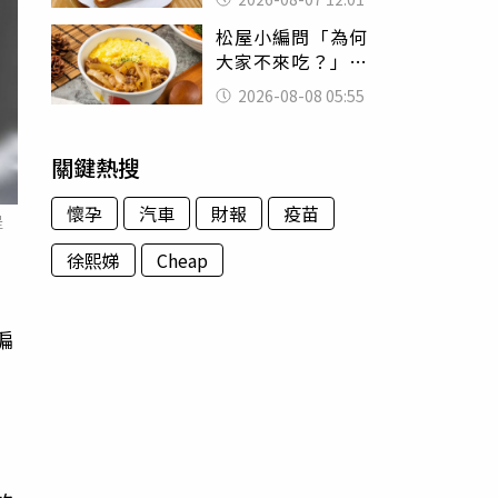
司」 半年後暴瘦
松屋小編問「為何
嚇壞女兒
大家不來吃？」
一票人點出3大問
2026-08-08 05:55
題：滿手好牌打到
爛
關鍵熱搜
懷孕
汽車
財報
疫苗
提
徐熙娣
Cheap
偏
出