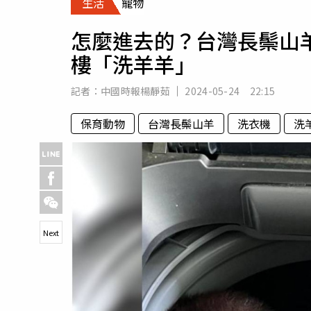
生活
寵物
人物
汽車
怎麼進去的？台灣長鬃山
專欄
樓「洗羊羊」
房產新勢力
記者：
中國時報楊靜茹
2024-05-24 22:15
保育動物
台灣長鬃山羊
洗衣機
洗
Next