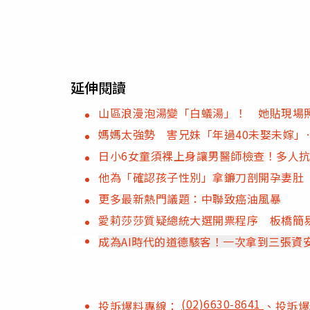
延伸閱讀
山區浪漫泡湯變「白蟻湯」！ 她貼現場
媽媽太強勢 害兄妹「年過40未娶未嫁」
日小6女童須裸上身讓男醫師檢查！多人
他為「確認孩子性別」拿鐮刀剖開孕妻肚
更多最新熱門議題：中聯致癌油風暴
愛莉莎莎質疑總統大選開票程序 板橋簡
成為AI時代的道德駭客！一次拿到三張資
(02)6630-8641
投訴爆料專線：
、投訴