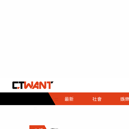
社會首頁
娛樂首頁
財經首頁
政
:::
最新
社會
娛
時事
即時
熱線
:::
直擊
大條
人物
調查
專題
３Ｃ