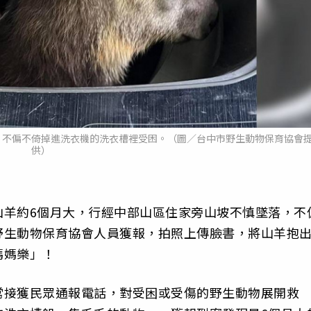
，不偏不倚掉進洗衣機的洗衣槽裡受困。（圖／台中市野生動物保育協會
供）
山羊約6個月大，行經中部山區住家旁山坡不慎墜落，不
野生動物保育協會人員獲報，拍照上傳臉書，將山羊抱
媽媽樂」！
常接獲民眾通報電話，對受困或受傷的野生動物展開救