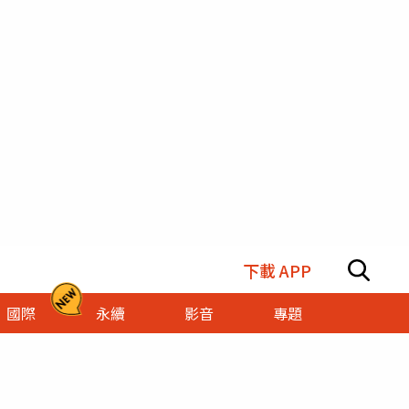
下載 APP
國際
永續
影音
專題