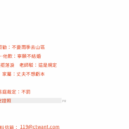
照勸：不要雨季去山區
…他歎：寧願不結婚
抗拒落淚 老師駁：這是規定
 家屬：丈夫不想虧本
易庭裁定：不罰
安證照
PR
119@ctwant.com
爆料信箱：