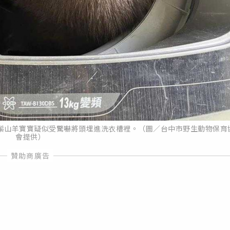
鬃山羊寶寶疑似受驚嚇將頭埋進洗衣槽裡。（圖／台中市野生動物保育
會提供）