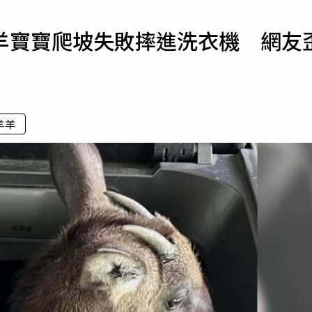
寵物
羊寶寶爬坡失敗摔進洗衣機 網友
運勢
運動
梅酒
羊羊