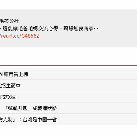
：毛孩公社
，還能讓毛爸毛媽交流心得、踢爆無良商家…
/reurl.cc/G4856Z
AI應用員上榜
班招生簡章
了就X掉」
 「彈艙升起」成戰備狀態
方克制」：台灣是中國一省