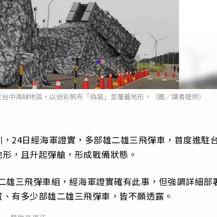
駐台中海線地區，以迷彩帆布「偽裝」並覆蓋地形。（圖／讀者提供）
，24日經海軍證實，多部雄二雄三飛彈車，首度進駐
地形，且升起彈艙，形成戰備狀態。
雄二雄三飛彈車組，經海軍證實確有此事，但強調詳細部
置、有多少部雄二雄三飛彈車，皆不願透露。