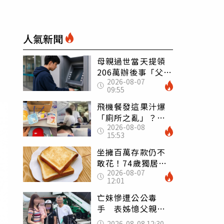
」
人氣新聞
母親過世當天提領
206萬辦後事「父子
2026-08-07
遭判刑」 律師：
09:55
搶錢先下手是罪
飛機餐發這果汁爆
「廁所之亂」？乘
2026-08-08
客崩潰：差點丟大
15:53
臉 醫揭3類人別亂
喝
坐擁百萬存款仍不
敢花！74歲獨居翁
2026-08-07
「1餐只吃1片吐
12:01
司」 半年後暴瘦
嚇壞女兒
亡妹慘遭公公毒
手 表姊憶父親節
前夕：小舅舅仍到
2026-08-08 12:30