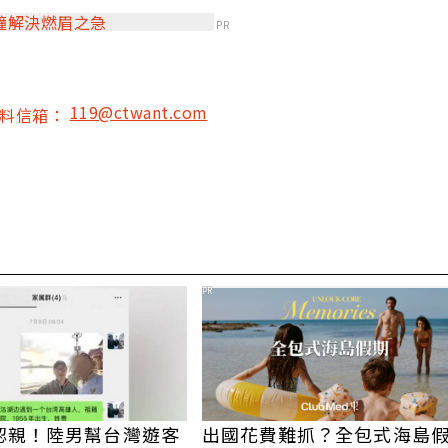
鐘解決燃眉之急
PR
119@ctwant.com
爆料信箱：
PR
認親！陸男幫台灣遊客
出國花費難抓？全包式海島