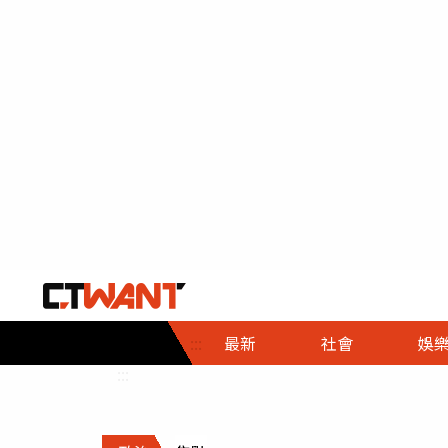
社會首頁
娛樂首頁
財經首頁
政
:::
最新
社會
娛
時事
即時
熱線
:::
直擊
大條
人物
調查
專題
３Ｃ