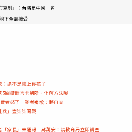
方克制」：台灣是中國一省
默默躺下全盤接受
歎：還不是懷上你孩子
家5關鍵斷言卡到陰…化解方法曝
！消費者怒了 業者道歉：將自查
蛙兵」壹柒柒開戰
者「家長」未通報 蔣萬安：請教育局立即調查