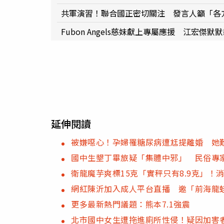
共軍演習！聯合國正密切關注 發言人籲「各
Fubon Angels慈妹獻上專屬應援 江宏傑
延伸閱讀
被嫌噁心！孕婦罹糖尿病遭尪提離婚 她
國中生墾丁畢旅疑「集體中邪」 民俗專
衛龍魔芋爽標15克「實秤只有8.9克」
網紅陳沂加入成人平台直播 邀「前海龍
更多最新熱門議題：熊本7.1強震
北市國中女生遭拖進廁所性侵！疑因加害