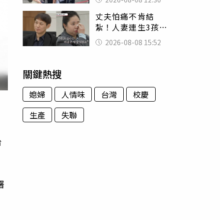
殯儀館陪她說話
丈夫怕痛不肯結
紮！人妻連生3孩
控遭家暴淚喊：真
2026-08-08 15:52
的好累
關鍵熱搜
媳婦
人情味
台灣
校慶
生產
失聯
台
署