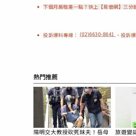
下個月房租差一點？快上【易借網】三分
(02)6630-8641
投訴爆料專線：
、投訴
熱門推薦
陽明交大教授砍死妹夫！岳母
旅遊變