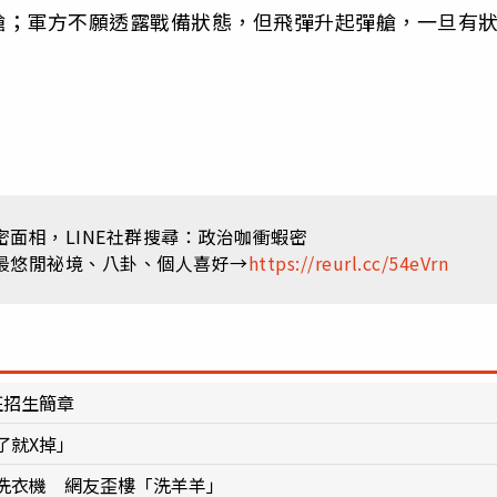
艙；軍方不願透露戰備狀態，但飛彈升起彈艙，一旦有
面相，LINE社群搜尋：政治咖衝蝦密
最悠閒祕境、八卦、個人喜好→
https://reurl.cc/54eVrn
班招生簡章
了就X掉」
洗衣機 網友歪樓「洗羊羊」