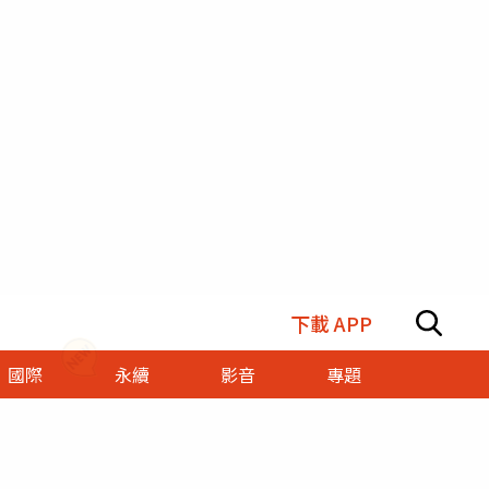
下載 APP
國際
永續
影音
專題