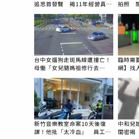
追思首發聲 揭11年經營真相
拍照 
駁「爭產」
伯」奇
PR
台中女遛狗走斑馬線遭撞亡！
臨時需
母慟「女兒隨媽祖修行去
網】找
了」 駕駛過失致死判9月
新竹音樂教室命案10天後復
中和兒
課！他批「太冷血」 員工怒
閨密揭