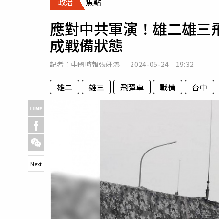
政治
焦點
人物
汽車
應對中共軍演！雄二雄三
專欄
成戰備狀態
房產新勢力
記者：
中國時報張妍溱
2024-05-24 19:32
雄二
雄三
飛彈車
戰備
台中
Next