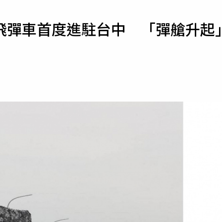
寵物
飛彈車首度進駐台中 「彈艙升起
運勢
運動
梅酒