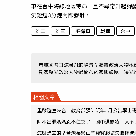
車在台中海線地區待命，且不尋常升起彈
況短短3分鐘內即發射。
雄二
雄三
飛彈車
戰備
台中
看膩國會口沫橫飛的場景？揭露政治人物私密
獨家曝光政治人物最關心的家鄉議題，曝光
相關文章
重啟陸生來台 教育部預計明年5月公告學士
阿本出櫃媽媽忍不住哭了 國中遭霸凌「大不
怎麼進去的？台灣長鬃山羊寶寶爬坡失敗摔進