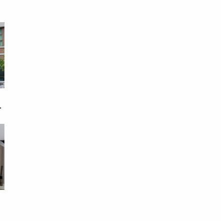
錢
戀
次
下