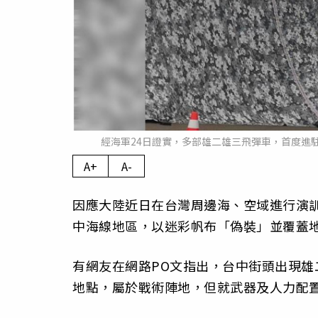
經海軍24日證實，多部雄二雄三飛彈車，首度進
A+
A-
因應大陸近日在台灣周邊海、空域進行演訓
中海線地區，以迷彩帆布「偽裝」並覆蓋
有網友在網路PO文指出，台中街頭出現
地點，屬於戰術陣地，但就武器及人力配