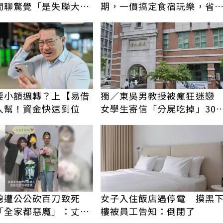
閒聊驚覺「是失聯大
期，一價搞定食宿玩樂，省
蹟重逢
更省心！
要小額週轉？上【易借
獨／東吳男教授被瘋狂迷
人幫！資金快速到位
女學生寄信「分屍吃掉」30
騷擾！認罪免關
媳遭公公砍百刀致死
女子入住飯店遇停電 摸黑
「全家都惡魔」：丈夫
樓被員工告知：倒閉了