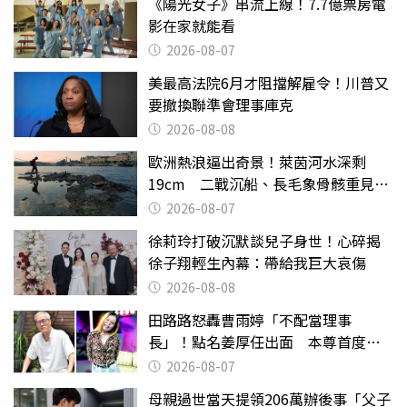
《陽光女子》串流上線！7.7億票房電
影在家就能看
2026-08-07
美最高法院6月才阻擋解雇令！川普又
要撤換聯準會理事庫克
2026-08-08
歐洲熱浪逼出奇景！萊茵河水深剩
19cm 二戰沉船、長毛象骨骸重見天
日
2026-08-07
徐莉玲打破沉默談兒子身世！心碎揭
徐子翔輕生內幕：帶給我巨大哀傷
2026-08-08
田路路怒轟曹雨婷「不配當理事
長」！點名姜厚任出面 本尊首度回
應了
2026-08-07
母親過世當天提領206萬辦後事「父子