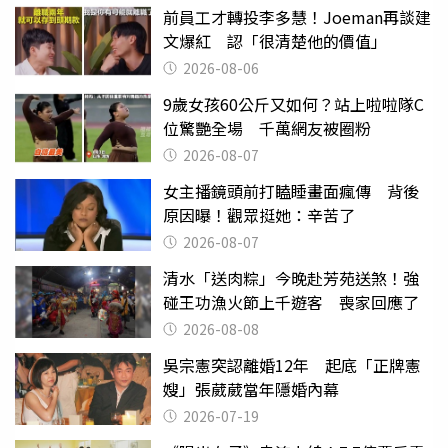
前員工才轉投李多慧！Joeman再談建
文爆紅 認「很清楚他的價值」
2026-08-06
9歲女孩60公斤又如何？站上啦啦隊C
位驚艷全場 千萬網友被圈粉
2026-08-07
女主播鏡頭前打瞌睡畫面瘋傳 背後
原因曝！觀眾挺她：辛苦了
2026-08-07
清水「送肉粽」今晚赴芳苑送煞！強
碰王功漁火節上千遊客 喪家回應了
2026-08-08
吳宗憲突認離婚12年 起底「正牌憲
嫂」張葳葳當年隱婚內幕
2026-07-19