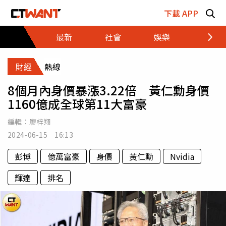
跳至主要內容區塊
下載 APP
最新
社會
娛樂
財經
財經
熱線
8個月內身價暴漲3.22倍 黃仁勳身價
1160億成全球第11大富豪
編輯：
廖梓翔
2024-06-15 16:13
彭博
億萬富豪
身價
黃仁勳
Nvidia
輝達
排名