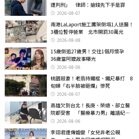
遭判刑」 律師：搶錢先下手是罪
2026-08-07
南港LaLaport施工鷹架倒塌1人送醫！
3櫃位暫停營業 北市開罰30萬元
2026-08-08
15歲倒追27歲男！交往1個月懷孕
36歲當阿嬤故事曝光
2026-08-06
桃園殺妻！老翁持鐵棍、鐵尺暴打 8
旬婦「右半臉被砸爛」慘死
2026-08-07
高雄欠到台北！長庚、榮總、部立醫
院都受害 「醫療暴力男」離譜紀錄
曝光
2026-08-06
李翊君遭傳婚變「女兒非老公親