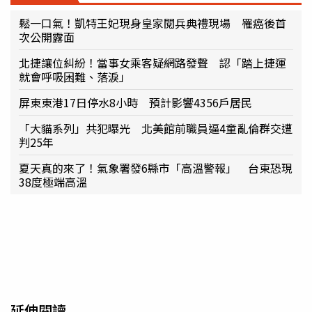
鬆一口氣！凱特王妃現身皇家閱兵典禮現場 罹癌後首
次公開露面
北捷讓位糾紛！當事女乘客疑網路發聲 認「踏上捷運
就會呼吸困難、落淚」
屏東東港17日停水8小時 預計影響4356戶居民
「大貓系列」共犯曝光 北美館前職員逼4童亂倫群交遭
判25年
夏天真的來了！氣象署發6縣市「高溫警報」 台東恐現
38度極端高溫
延伸閱讀