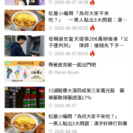
2026-08-07 18:38
松屋小編問「為何大家不來
吃？」 一票人點出3大問題：滿手
好牌打到爛
2026-08-08 05:55
母親過世當天提領206萬辦後事「父
子遭判刑」 律師：搶錢先下手是
罪
2026-08-07 09:55
帶著皮克敏一起出門吧
Pikmin Bloom
川湖股價大漲四成第三家萬元股 藥
華藥取得藥證漲17％
2026-08-07
松屋小編問「為何大家不來吃？」
一票人點出3大問題：滿手好牌打到爛
2026-08-08