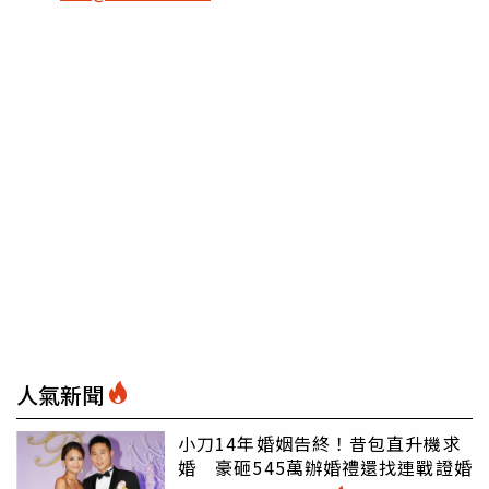
人氣新聞
小刀14年婚姻告終！昔包直升機求
婚 豪砸545萬辦婚禮還找連戰證婚