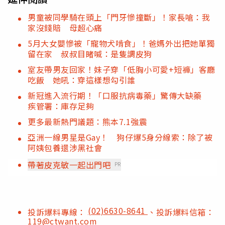
男童被同學騎在頭上「門牙慘撞斷」！家長嗆：我
家沒錢賠 母超心痛
5月大女嬰慘被「寵物犬啃食」！爸媽外出把她單獨
留在家 叔叔目睹喊：是隻調皮狗
室友帶男友回家！妹子穿「低胸小可愛+短褲」客廳
吃飯 她吼：穿這樣想勾引誰
新冠進入流行期！「口服抗病毒藥」驚傳大缺藥
疾管署：庫存足夠
更多最新熱門議題：熊本7.1強震
亞洲一線男星是Gay！ 狗仔爆5身分線索：除了被
阿姨包養還涉黑社會
帶著皮克敏一起出門吧
PR
(02)6630-8641
投訴爆料專線：
、投訴爆料信箱：
119@ctwant.com