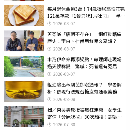
每月退休金逾3萬！74歲獨居翁怕花完
121萬存款「1餐只吃1片吐司」 半年
後暴瘦嚇壞女兒
2026-08-07
苦苓喊「唐朝不存在」 網紅批瞎編
歷史：李白、杜甫用鮮卑文寫詩？
2026-08-07
木乃伊命案再添疑點！命理師赴現場
遇天候驟變 驚喊：死者還有冤屈
2026-08-07
粗油驗出苯駢芘卻沒通報？ 學者解
析：依現行法規台糖沒有通報義務
2026-08-08
獨／東吳男教授被瘋狂迷戀 女學生
寄信「分屍吃掉」30次騷擾！認罪免
關
2026-07-30