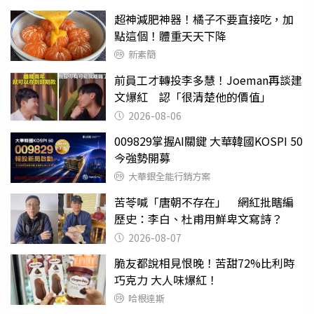
超神減肥神器！橘子不要直接吃，加
點這個！體重天天下降
新素簡
前員工才轉投李多慧！Joeman再談建
文爆紅 認「很清楚他的價值」
2026-08-06
009829掌握AI關鍵 大華韓國KOSPI 50
今強勢開募
大華銀全能行銷方案
苦苓喊「唐朝不存在」 網紅批瞎編
歷史：李白、杜甫用鮮卑文寫詩？
2026-08-07
脆友都說相見恨晚！苦甜72%比利時
巧克力 大人味爆紅！
哈根達斯