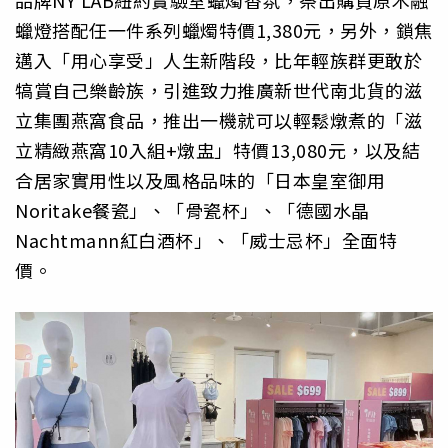
品牌NY LAB紐約實驗室蠟燭香氛，祭出購買原木融
蠟燈搭配任一件系列蠟燭特價1,380元，另外，鎖焦
邁入「用心享受」人生新階段，比年輕族群更敢於
犒賞自己樂齡族，引進致力推廣新世代南北貨的滋
立集團燕窩食品，推出一機就可以輕鬆燉煮的「滋
立精緻燕窩10入組+燉盅」特價13,080元，以及結
合居家實用性以及風格品味的「日本皇室御用
Noritake餐瓷」、「骨瓷杯」、「德國水晶
Nachtmann紅白酒杯」、「威士忌杯」全面特
價。