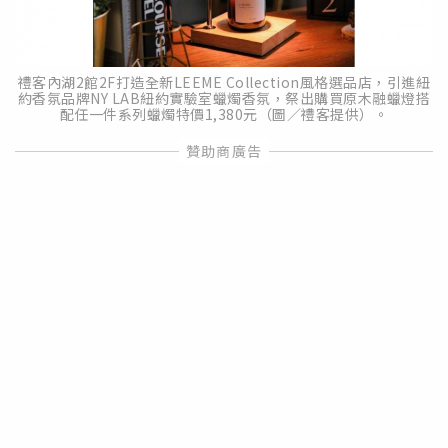
禮客內湖2館2F打造全新LEEME Collection風格選品店，引進紐
約香氛品牌NY LAB紐約實驗室蠟燭香氛，祭出購買原木融蠟燈搭
配任一件系列蠟燭特價1,380元（圖／禮客提供）。