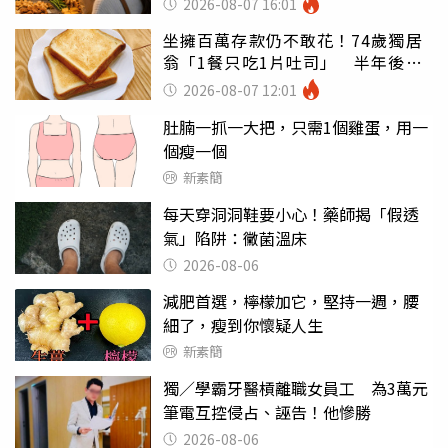
2026-08-07 16:01
坐擁百萬存款仍不敢花！74歲獨居
翁「1餐只吃1片吐司」 半年後暴
瘦嚇壞女兒
2026-08-07 12:01
肚腩一抓一大把，只需1個雞蛋，用一
個瘦一個
新素簡
每天穿洞洞鞋要小心！藥師揭「假透
氣」陷阱：黴菌溫床
2026-08-06
減肥首選，檸檬加它，堅持一週，腰
細了，瘦到你懷疑人生
新素簡
獨／學霸牙醫槓離職女員工 為3萬元
筆電互控侵占、誣告！他慘勝
2026-08-06