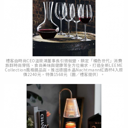
禮客由時尚CEO溫筱鴻董事長引領蛻變，鎖定「橘色世代」消費
族群時尚穿搭、食尚美味與健康等全方位需求，打造全新LEEME
Collection風格選品店，推出德國水晶Nachtmann紅酒杯4入原
價2240元，特價1568元（圖／禮客提供）。