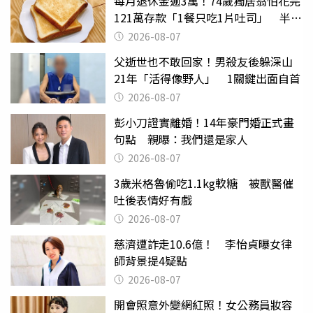
每月退休金逾3萬！74歲獨居翁怕花完
121萬存款「1餐只吃1片吐司」 半年
後暴瘦嚇壞女兒
2026-08-07
父逝世也不敢回家！男殺友後躲深山
21年「活得像野人」 1關鍵出面自首
2026-08-07
彭小刀證實離婚！14年豪門婚正式畫
句點 親曝：我們還是家人
2026-08-07
3歲米格魯偷吃1.1kg軟糖 被獸醫催
吐後表情好有戲
2026-08-07
慈濟遭詐走10.6億！ 李怡貞曝女律
師背景提4疑點
2026-08-07
開會照意外變網紅照！女公務員妝容