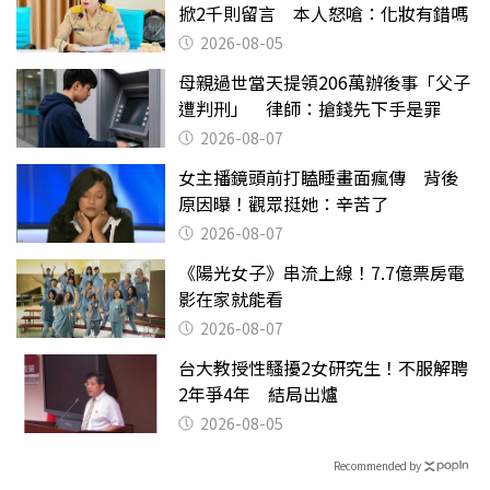
掀2千則留言 本人怒嗆：化妝有錯嗎
2026-08-05
母親過世當天提領206萬辦後事「父子
遭判刑」 律師：搶錢先下手是罪
2026-08-07
女主播鏡頭前打瞌睡畫面瘋傳 背後
原因曝！觀眾挺她：辛苦了
2026-08-07
《陽光女子》串流上線！7.7億票房電
影在家就能看
2026-08-07
台大教授性騷擾2女研究生！不服解聘
2年爭4年 結局出爐
2026-08-05
Recommended by