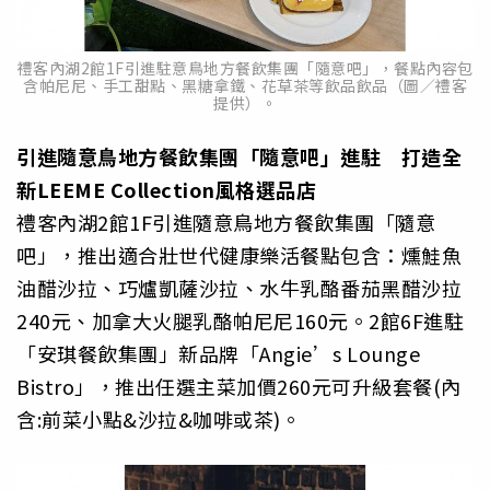
禮客內湖2館1F引進駐意鳥地方餐飲集團「隨意吧」，餐點內容包
含帕尼尼、手工甜點、黑糖拿鐵、花草茶等飲品飲品（圖／禮客
提供）。
引進隨意鳥地方餐飲集團「隨意吧」進駐 打造全
新LEEME Collection風格選品店
禮客內湖2館1F引進隨意鳥地方餐飲集團「隨意
吧」，推出適合壯世代健康樂活餐點包含：燻鮭魚
油醋沙拉、巧爐凱薩沙拉、水牛乳酪番茄黑醋沙拉
240元、加拿大火腿乳酪帕尼尼160元。2館6F進駐
「安琪餐飲集團」新品牌「Angie’s Lounge
Bistro」，推出任選主菜加價260元可升級套餐(內
含:前菜小點&沙拉&咖啡或茶)。