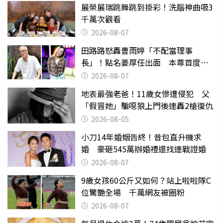
展榮展瑞跳舞跳到掛彩！洗腦神曲吸3
千萬次觀看
2026-08-07
田路路怒轟曹雨婷「不配當理事
長」！點名姜厚任出面 本尊首度回
應了
2026-08-07
地表最強老爸！11歲女慘遭侵犯 父
「假冒她」騙噁狼上門後連轟2槍復仇
2026-08-05
小刀14年婚姻告終！昔包直升機求
婚 豪砸545萬辦婚禮還找連戰證婚
2026-08-07
9歲女孩60公斤又如何？站上啦啦隊C
位驚艷全場 千萬網友被圈粉
2026-08-07