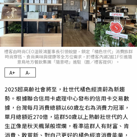
禮客由時尚CEO溫筱鴻董事長引領蛻變，鎖定「橘色世代」消費族群
時尚穿搭、食尚美味與健康等全方位需求，於禮客內湖2館1F引進隨
意鳥地方餐飲集團「隨意吧」進駐（圖／禮客提供）。
A+
A-
2025超高齡社會將至，壯世代橘色經濟蔚為新趨
勢。根據聯合信用卡處理中心發布的信用卡交易數
據，台灣每月消費總額以60歲左右為消費力冠軍，
單月總額近270億，這群50歲以上熟齡壯世代的人
生正像是秋天楓葉般璨爛，看準這群人有財富、肯
消費、敢嘗新、對自己更好的橘色經濟消費能量，