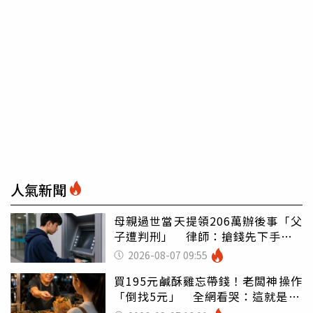
人氣新聞
母親過世當天提領206萬辦後事「父
子遭判刑」 律師：搶錢先下手是
罪
2026-08-07 09:55
買195元鹹酥雞忘帶錢！老闆神操作
「倒找5元」 全網看哭：這就是台
灣