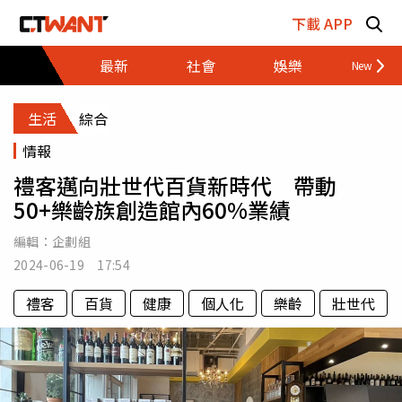
跳至主要內容區塊
下載 APP
最新
社會
娛樂
財經
生活
綜合
情報
禮客邁向壯世代百貨新時代 帶動
50+樂齡族創造館內60%業績
編輯：
企劃組
2024-06-19 17:54
禮客
百貨
健康
個人化
樂齡
壯世代