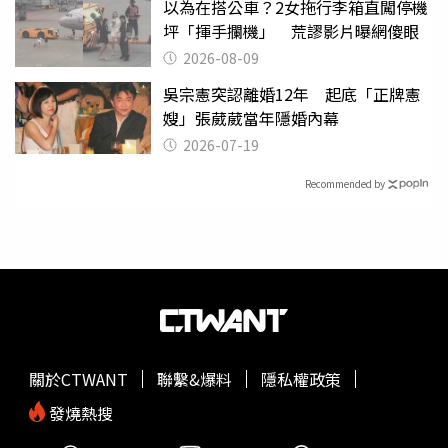
以為在搭公車？2女拖行李箱直闖停機
坪「揮手攔機」 荒謬影片曝網傻眼
2026-08-09
吳宗憲突認離婚12年 起底「正牌憲
嫂」張葳葳當年隱婚內幕
2026-07-19
Recommended by
關於CTWANT
聯繫&爆料
隱私權政策
發燒熱搜