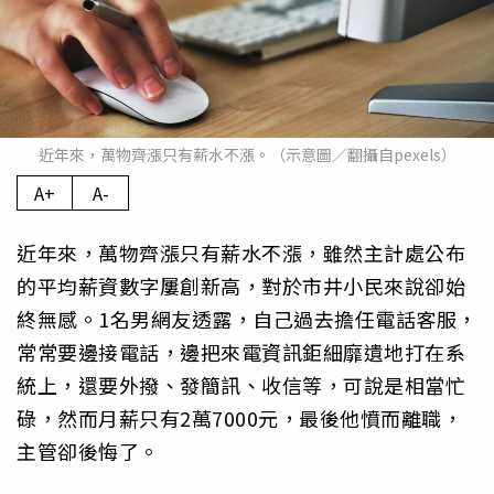
近年來，萬物齊漲只有薪水不漲。（示意圖／翻攝自pexels）
A+
A-
近年來，萬物齊漲只有薪水不漲，雖然主計處公布
的平均薪資數字屢創新高，對於市井小民來說卻始
終無感。1名男網友透露，自己過去擔任電話客服，
常常要邊接電話，邊把來電資訊鉅細靡遺地打在系
統上，還要外撥、發簡訊、收信等，可說是相當忙
碌，然而月薪只有2萬7000元，最後他憤而離職，
主管卻後悔了。