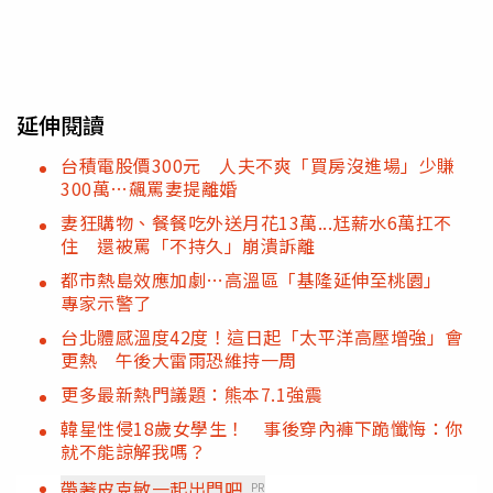
延伸閱讀
台積電股價300元 人夫不爽「買房沒進場」少賺
300萬…飆罵妻提離婚
妻狂購物、餐餐吃外送月花13萬...尪薪水6萬扛不
住 還被罵「不持久」崩潰訴離
都市熱島效應加劇…高溫區「基隆延伸至桃園」
專家示警了
台北體感溫度42度！這日起「太平洋高壓增強」會
更熱 午後大雷雨恐維持一周
更多最新熱門議題：熊本7.1強震
韓星性侵18歲女學生！ 事後穿內褲下跪懺悔：你
就不能諒解我嗎？
帶著皮克敏一起出門吧
PR