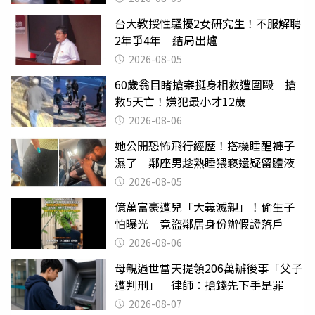
台大教授性騷擾2女研究生！不服解聘
2年爭4年 結局出爐
2026-08-05
60歲翁目睹搶案挺身相救遭圍毆 搶
救5天亡！嫌犯最小才12歲
2026-08-06
她公開恐怖飛行經歷！搭機睡醒褲子
濕了 鄰座男趁熟睡猥褻還疑留體液
2026-08-05
億萬富豪遭兒「大義滅親」！偷生子
怕曝光 竟盜鄰居身份辦假證落戶
2026-08-06
母親過世當天提領206萬辦後事「父子
遭判刑」 律師：搶錢先下手是罪
2026-08-07