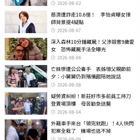
父親節
2026-08-02
慈濟遭詐走10.6億！ 李怡貞曝女律
師背景提4疑點
2026-08-07
深入森林10分鐘藏屍！父涉殺害9歲愛
女 恐怖藏屍手法全曝光
2026-08-04
亡妹慘遭公公毒手 表姊憶父親節前
夕：小舅舅仍到殯儀館陪她說話
2026-08-08
疑勞資糾紛！新莊好市多前員工持刀
登賣場頂樓 母苦勸急送醫
2026-08-04
外籍車手來台「領完就跑」！4人快閃
犯案全栽了 機場也逃不掉
2026-08-09