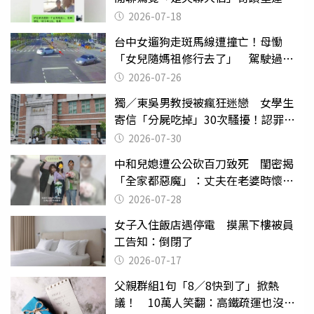
2026-07-18
台中女遛狗走斑馬線遭撞亡！母慟
「女兒隨媽祖修行去了」 駕駛過失
致死判9月
2026-07-26
獨／東吳男教授被瘋狂迷戀 女學生
寄信「分屍吃掉」30次騷擾！認罪免
關
2026-07-30
中和兒媳遭公公砍百刀致死 閨密揭
「全家都惡魔」：丈夫在老婆時懷孕
摔東西
2026-07-28
女子入住飯店遇停電 摸黑下樓被員
工告知：倒閉了
2026-07-17
父親群組1句「8／8快到了」掀熱
議！ 10萬人笑翻：高鐵疏運也沒列