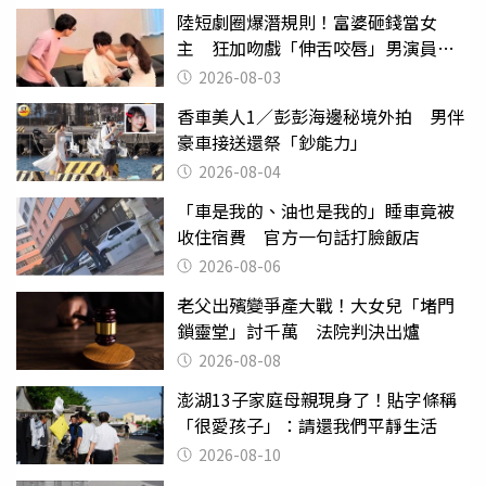
陸短劇圈爆潛規則！富婆砸錢當女
主 狂加吻戲「伸舌咬唇」男演員崩
潰
2026-08-03
香車美人1／彭彭海邊秘境外拍 男伴
豪車接送還祭「鈔能力」
2026-08-04
「車是我的、油也是我的」睡車竟被
收住宿費 官方一句話打臉飯店
2026-08-06
老父出殯變爭產大戰！大女兒「堵門
鎖靈堂」討千萬 法院判決出爐
2026-08-08
澎湖13子家庭母親現身了！貼字條稱
「很愛孩子」：請還我們平靜生活
2026-08-10