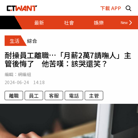
跳至主要內容區塊
下載 APP
最新
社會
娛樂
財經
生活
綜合
耐操員工離職…「月薪2萬7請嘸人」主
管後悔了 他苦嘆：該哭還笑？
編輯：
網編組
2024-06-24 14:18
離職
員工
客服
電話
主管