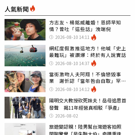
人氣新聞
方志友、楊銘威離婚！恩師早知
情？曾吐「這些話」洩端倪
2026-08-10 14:11
網紅度假激推這地方！他喊「史上
最難玩」被讚爆：終於有人說實話
2026-08-10 14:37
當街激吻人夫阿翔！不倫戀毀事
業 謝忻認「當年咎由自取」罕吐
心聲
2026-08-10 14:12
陽明交大教授砍死妹夫！岳母追思首
發聲 揭11年經營真相駁「爭產」
2026-08-02
旅遊變認親！陸男幫台灣遊客拍照
閒聊驚覺「是失聯大伯」奇蹟重逢