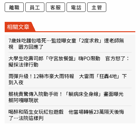
離職
員工
客服
電話
主管
相關文章
7歲妹吃麵包噎死…監控曝女童「2度求救」遭老師無
視 園方回應了
大學生吃壽司郎「守宮放餐盤」嗨PO限動 官方怒了：
擬採法律行動
雨彈升級！12縣市豪大雨特報 大雷雨「狂轟4地」下
到入夜
蔡桃貴驚傳入院動手術！「躺病床全身線」畫面曝光
蔡阿嘎曝現狀
喝醉和陌生女玩紅包遊戲 他當場轉帳23萬隔天後悔
了…法院這樣判