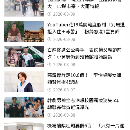
大 12縣市豪、大雨特報
2026-08-09
YouTuber花19萬開箱度假村「到場遭
拒入住＋報警」 粉絲怒灌1星負評
2026-08-08
亡妹慘遭公公毒手 表姊憶父親節前
夕：小舅舅仍到殯儀館陪她說話
2026-08-08
慈濟遭詐走10.6億！ 李怡貞曝女律
師背景提4疑點
2026-08-07
韓劇男神金志洙爆校園霸凌消失5年
轉戰菲律賓近況曝光
2026-08-08
機場酪梨吐司要價6百！「只有一片麵