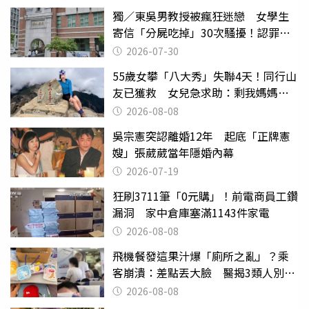
獨／東吳男教授被瘋狂迷戀 女學生
寄信「分屍吃掉」30次騷擾！認罪免
關
2026-07-30
55歲女攀「八大秀」失聯4天！同行山
友已獲救 女兒急求助：剩我媽媽還
沒找到
2026-08-08
吳宗憲突認離婚12年 起底「正牌憲
嫂」張葳葳當年隱婚內幕
2026-07-19
狂刷3711筆「0元購」！前電商員工鑽
漏洞 家中倉庫塞滿1143件家電
2026-08-08
飛機餐發這果汁爆「廁所之亂」？乘
客崩潰：差點丟大臉 醫揭3類人別亂
喝
2026-08-08