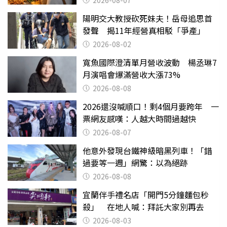
2026-08-07
陽明交大教授砍死妹夫！岳母追思首
發聲 揭11年經營真相駁「爭產」
2026-08-02
寬魚國際澄清單月營收波動 楊丞琳7
月演唱會爆滿營收大漲73%
2026-08-08
2026還沒喊順口！剩4個月要跨年 一
票網友感嘆：人越大時間過越快
2026-08-07
他意外發現台鐵神級暗黑列車！「錯
過要等一週」網驚：以為絕跡
2026-08-08
宜蘭伴手禮名店「開門5分鐘麵包秒
殺」 在地人喊：拜託大家別再去
2026-08-03