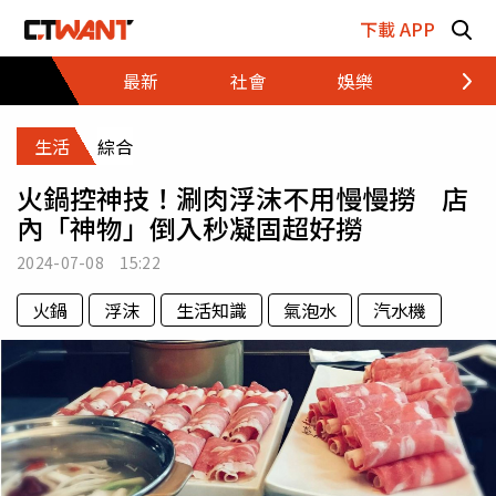
跳至主要內容區塊
下載 APP
最新
社會
娛樂
財經
生活
綜合
火鍋控神技！涮肉浮沫不用慢慢撈 店
內「神物」倒入秒凝固超好撈
2024-07-08 15:22
火鍋
浮沫
生活知識
氣泡水
汽水機