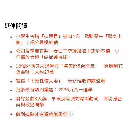
延伸閱讀
小學生答錯「這題目」被扣4分 驚動醫生「聯名上
書」：把分數還給他
公司規定著正裝…女員工穿瑜珈褲上班勸不聽 少
年董放大絕「結局神展開」
16個外甥又來過暑假「每天開5台冷氣」 舅舅曝花
費金額：大約27萬
被控「下藥性侵人妻」 黃健瑋收道歉聲明
更多最新熱門議題：2026九合一選舉
剛奪金曲3大獎！草東沒有派對曝新動向 將現身台
南與歌迷同樂
做到這點才有資格說愛你
PR