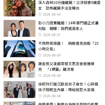
深入森林10分鐘藏屍！父涉殺害9歲愛
女 恐怖藏屍手法全曝光
2026-08-04
彭小刀證實離婚！14年豪門婚正式畫
句點 親曝：我們還是家人
2026-08-07
不用熬夜操盤！ 納斯達克拍板「23
小時交易」
2026-08-09
謝金燕父凌晨突發文思念爸爸豬哥
亮 「1標籤」藏洋蔥
2026-08-08
徐莉玲打破沉默談兒子身世！心碎揭
徐子翔輕生內幕：帶給我巨大哀傷
2026-08-08
強風豪雨！颱風白海豚不登陸仍影響