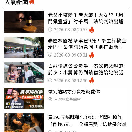
人氣新聞
老父出殯變爭產大戰！大女兒「堵
門鎖靈堂」討千萬 法院判決出爐
2026-08-08 20:57
泰國校園槍擊案已9死！學生躲教室
堵門 母傳訊她急回「別打電話怕
鈴響」
2026-08-09 09:31
亡妹慘遭公公毒手 表姊憶父親節
前夕：小舅舅仍到殯儀館陪她說話
2026-08-08 12:30
做到這點才有資格說愛你
台灣癌症基金會
買195元鹹酥雞忘帶錢！老闆神操作
「倒找5元」 全網看哭：這就是台灣