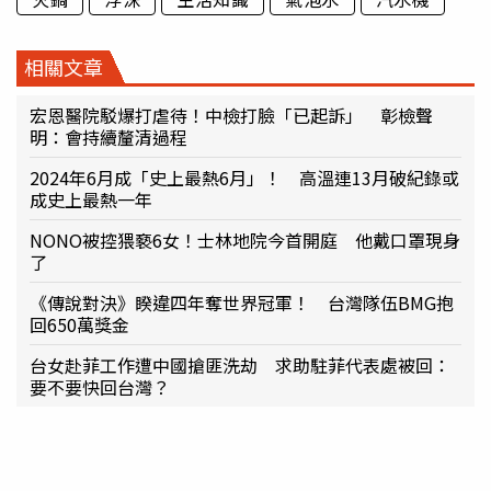
相關文章
宏恩醫院駁爆打虐待！中檢打臉「已起訴」 彰檢聲
明：會持續釐清過程
2024年6月成「史上最熱6月」！ 高溫連13月破紀錄或
成史上最熱一年
NONO被控猥褻6女！士林地院今首開庭 他戴口罩現身
了
《傳說對決》睽違四年奪世界冠軍！ 台灣隊伍BMG抱
回650萬獎金
台女赴菲工作遭中國搶匪洗劫 求助駐菲代表處被回：
要不要快回台灣？