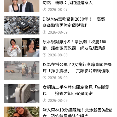
句點 親曝：我們還是家人
2026-08-07
DRAM供需吃緊到2030年！ 高盛：
廠商將獲更強定價與獲利
2026-08-09
原本很討厭小S！家長曝「校慶1舉
動」讓她徹底改觀 網友洗版認證
2026-08-08
以為在搭公車？2女拖行李箱直闖停機
坪「揮手攔機」 荒謬影片曝網傻眼
2026-08-09
女網購二手名牌包開箱驚見「失蹤愛
包」 追查才知小偷是閨密
2026-08-09
深入森林10分鐘藏屍！父涉殺害9歲愛
女 恐怖藏屍手法全曝光