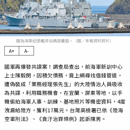
圖為海軍紀德艦停泊碼頭畫面。（圖／本報資料照片）
A+
A-
國軍再爆發共諜案！調查局查出，前海軍新訓中心
上士陳毅閔，因積欠債務，竟上網尋找借錢管道，
遭偽裝成「業務經理張先生」的大陸情治人員吸收
為共諜，利用職務機會，在宜蘭、屏東等地，以手
機偷拍海軍人事、訓練、基地照片等機密資料，4度
洩漏給陸方，獲利17萬元。台灣高檢署已依《陸海
空軍刑法》、《貪汙治罪條例》起訴陳男。