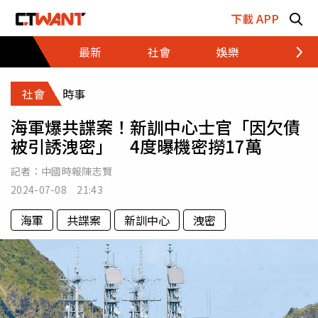
跳至主要內容區塊
下載 APP
最新
社會
娛樂
財經
社會
時事
海軍爆共諜案！新訓中心士官「因欠債
被引誘洩密」 4度曝機密撈17萬
記者：
中國時報陳志賢
2024-07-08 21:43
海軍
共諜案
新訓中心
洩密