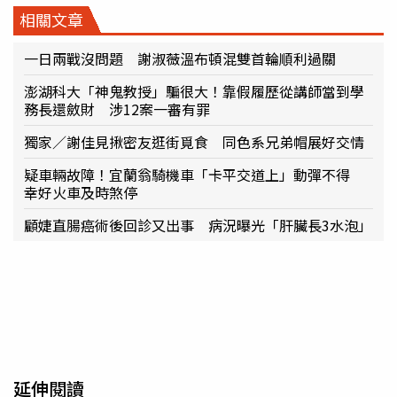
相關文章
一日兩戰沒問題 謝淑薇溫布頓混雙首輪順利過關
澎湖科大「神鬼教授」騙很大！靠假履歷從講師當到學
務長還斂財 涉12案一審有罪
獨家／謝佳見揪密友逛街覓食 同色系兄弟帽展好交情
疑車輛故障！宜蘭翁騎機車「卡平交道上」動彈不得
幸好火車及時煞停
顧婕直腸癌術後回診又出事 病況曝光「肝臟長3水泡」
延伸閱讀