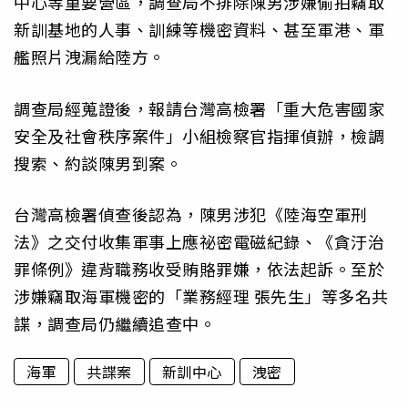
中心等重要營區，調查局不排除陳男涉嫌偷拍竊取
新訓基地的人事、訓練等機密資料、甚至軍港、軍
艦照片洩漏給陸方。
調查局經蒐證後，報請台灣高檢署「重大危害國家
安全及社會秩序案件」小組檢察官指揮偵辦，檢調
搜索、約談陳男到案。
台灣高檢署偵查後認為，陳男涉犯《陸海空軍刑
法》之交付收集軍事上應祕密電磁紀錄、《貪汙治
罪條例》違背職務收受賄賂罪嫌，依法起訴。至於
涉嫌竊取海軍機密的「業務經理 張先生」等多名共
諜，調查局仍繼續追查中。
海軍
共諜案
新訓中心
洩密