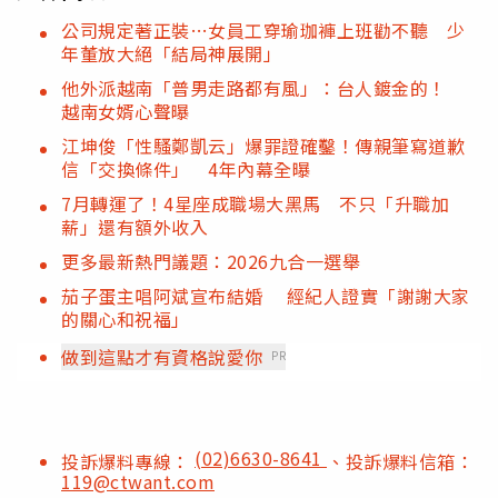
公司規定著正裝…女員工穿瑜珈褲上班勸不聽 少
年董放大絕「結局神展開」
他外派越南「普男走路都有風」：台人鍍金的！
越南女婿心聲曝
江坤俊「性騷鄭凱云」爆罪證確鑿！傳親筆寫道歉
信「交換條件」 4年內幕全曝
7月轉運了！4星座成職場大黑馬 不只「升職加
薪」還有額外收入
更多最新熱門議題：2026九合一選舉
茄子蛋主唱阿斌宣布結婚 經紀人證實「謝謝大家
的關心和祝福」
做到這點才有資格說愛你
PR
(02)6630-8641
投訴爆料專線：
、投訴爆料信箱：
119@ctwant.com