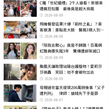
C羅「世紀婚禮」2千人搶看！新娘車
遭瘋狂包圍 最後竟是超大烏龍
2026-08-09
飛機餐發這果汁爆「廁所之亂」？乘
客崩潰：差點丟大臉 醫揭3類人別亂
喝
2026-08-08
「陪我去散心」竟是不歸路！百萬網
紅雅典娜失蹤3年 驚傳遭綁架滅口
2026-08-09
颱風天讓助理站陽台護植物！愛莉莎
莎挨轟 笑回：他不會被吹出去
2026-08-09
母親過世當天提領206萬辦後事「父子
遭判刑」 律師：搶錢先下手是罪
2026-08-07
《陽光女子》串流上線！7.7億票房電