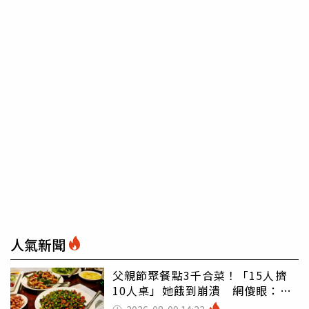
人氣新聞
父親節聚餐點3千合菜！「15人擠
10人桌」她餓到崩潰 網傻眼：讓
店家看笑話