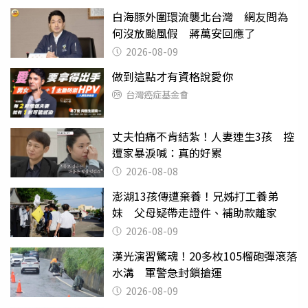
白海豚外圍環流襲北台灣 網友問為
何沒放颱風假 蔣萬安回應了
2026-08-09
做到這點才有資格說愛你
台灣癌症基金會
丈夫怕痛不肯結紮！人妻連生3孩 控
遭家暴淚喊：真的好累
2026-08-08
澎湖13孩傳遭棄養！兄姊打工養弟
妹 父母疑帶走證件、補助款離家
2026-08-09
漢光演習驚魂！20多枚105榴砲彈滾落
水溝 軍警急封鎖搶運
2026-08-09