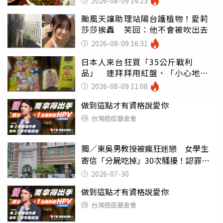
2026-08-09 14:23
颱風天讓助理站陽台護植物！愛莉
莎莎挨轟 笑回：他不會被吹出去
2026-08-09 16:31
日本人來台狂買「35公斤戰利
品」 連拜拜用紅盤、「小心地
滑」告示牌也帶回家
2026-08-09 11:08
做到這點才有資格說愛你
台灣癌症基金會
獨／東吳男教授被瘋狂迷戀 女學生
寄信「分屍吃掉」30次騷擾！認罪免
關
2026-07-30
做到這點才有資格說愛你
台灣癌症基金會