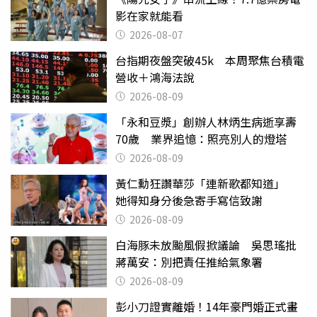
影在家就能看
2026-08-07
台指期夜盤突破45k 本周聚焦台積電
營收＋鴻海法說
2026-08-09
「永和豆漿」創辦人林炳生病逝享壽
70歲 業界追憶：照亮別人的燈塔
2026-08-09
黃仁勳狂讚華莎「連新歌都知道」
她得知身分後急寄手寫信致謝
2026-08-09
白海豚未放颱風假掀議論 吳思瑤批
蔣萬安：別把責任推給氣象署
2026-08-09
彭小刀證實離婚！14年豪門婚正式畫