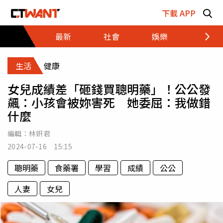
跳至主要內容區塊
下載 APP
最新
社會
娛樂
財經
生活
健康
女兒成績差「砸錢買聰明藥」！公公發
飆：小孩會被妳害死 她委屈：我做錯
什麼
編輯：
林姸君
2024-07-16 15:15
聰明藥
食藥署
學習
成績
公公
人妻
女兒