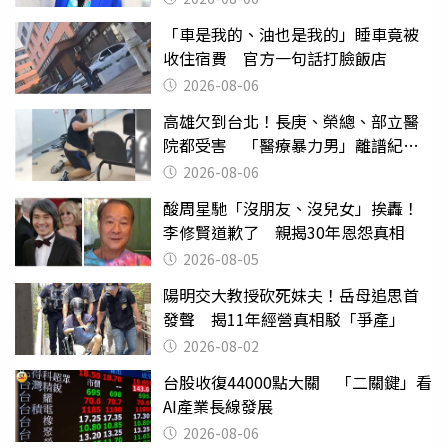
「車是我的、油也是我的」睡車竟被
收住宿費 官方一句話打臉飯店
2026-08-06
高雄欠到台北！長庚、榮總、部立醫
院都受害 「醫療暴力男」離譜紀錄
曝光
2026-08-06
酸周星馳「沒朋友、沒兒女」挨轟！
李修賢道歉了 親揭30年恩怨真相
2026-08-05
陽明交大教授砍死妹夫！岳母追思首
發聲 揭11年經營真相駁「爭產」
2026-08-02
台股收復44000點大關 「二關鍵」看
AI產業長線發展
2026-08-06