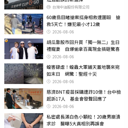
台灣中油股份有限公司
60歲翁目睹搶案挺身相救遭圍毆 搶
救5天亡！嫌犯最小才12歲
2026-08-06
胡瓜靠股市回升買「獨一無二」生日
禮寵妻 自爆偷拿百萬現金搞砸驚喜
2026-08-06
蝗害肆虐！蝗蟲大軍鋪天蓋地襲來宛
如末日 網驚：聖經十災
2026-08-06
慈濟BNT疫苗採購遭詐10億！台中檢
起訴17人 基金會發聲回應了
2026-08-06
私密處長滿白色小顆粒！20歲男崩潰
求診 醫曝5大真相別再誤會