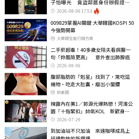
子怕曝光 竟盜鄰居身份辦假證落
戶
2026-08-06 17:53
009829掌握AI關鍵 大華韓國KOSPI 50
今強勢開募
大華銀全能行銷方案
二手菸超毒！40多歲女陪夫看病醫一
句「妳風險更高」 意外查出肺腺癌
2026-08-06
腹部脂肪的「剋星」找到了，常吃這
幾物，吃走大肚囊，瘦出小蠻腰
新素簡
辣露內在美1／郭源元爆熱戀！河濱公
園「十指緊扣」帥氣KOL 新歡身份
曝光
2026-07-29
到加油站不只加油 來速咖啡成爲上
班通勤族的新選擇