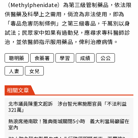
（Methylphenidate）為第三級管制藥品，依法限
供醫藥及科學上之需用，倘流為非法使用，即為
「毒品危害防制條例」之第三級毒品，千萬別以身
試法；民眾家中如果有過動兒，應尋求專科醫師診
治，並依醫師指示服用藥品，俾利治療病情。
聰明藥
食藥署
學習
成績
公公
人妻
女兒
相關文章
北市議員陳重文起訴 涉台智光案施壓官員「不法利益
321萬」
熱浪席捲南歐！雅典衛城關閉5小時 義大利當局籲留在
室內