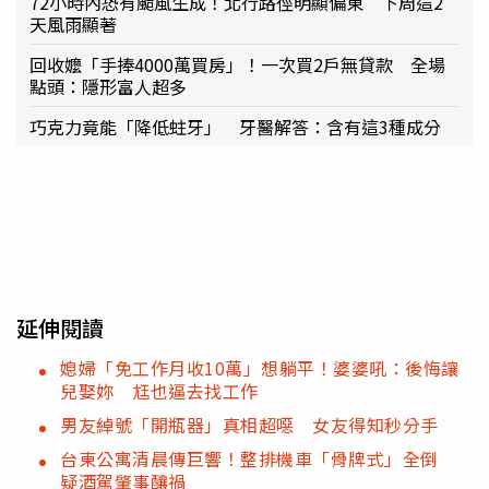
72小時內恐有颱風生成！北行路徑明顯偏東 下周這2
天風雨顯著
回收嬤「手捧4000萬買房」！一次買2戶無貸款 全場
點頭：隱形富人超多
巧克力竟能「降低蛀牙」 牙醫解答：含有這3種成分
延伸閱讀
媳婦「免工作月收10萬」想躺平！婆婆吼：後悔讓
兒娶妳 尪也逼去找工作
男友綽號「開瓶器」真相超噁 女友得知秒分手
台東公寓清晨傳巨響！整排機車「骨牌式」全倒
疑酒駕肇事釀禍