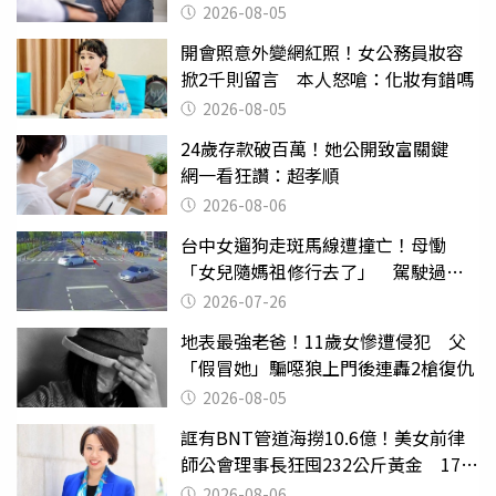
2026-08-05
開會照意外變網紅照！女公務員妝容
掀2千則留言 本人怒嗆：化妝有錯嗎
2026-08-05
24歲存款破百萬！她公開致富關鍵
網一看狂讚：超孝順
2026-08-06
台中女遛狗走斑馬線遭撞亡！母慟
「女兒隨媽祖修行去了」 駕駛過失
致死判9月
2026-07-26
地表最強老爸！11歲女慘遭侵犯 父
「假冒她」騙噁狼上門後連轟2槍復仇
2026-08-05
誆有BNT管道海撈10.6億！美女前律
師公會理事長狂囤232公斤黃金 17人
遭起訴
2026-08-06