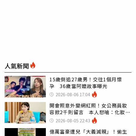
人氣新聞
15歲倒追27歲男！交往1個月懷
孕 36歲當阿嬤故事曝光
2026-08-06 17:04
開會照意外變網紅照！女公務員妝
容掀2千則留言 本人怒嗆：化妝有
錯嗎
2026-08-05 22:43
億萬富豪遭兒「大義滅親」！偷生