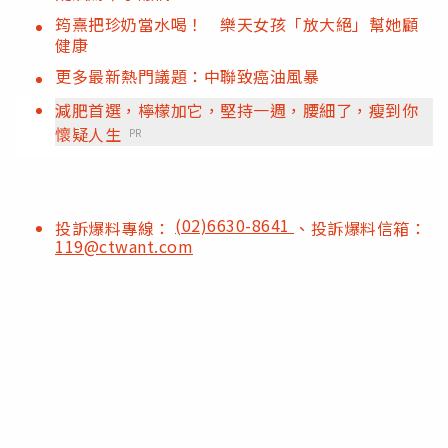
筠熹把珍奶當水喝！ 樂天女孩「放大絕」幫她顧
健康
更多最新熱門議題：中聯致癌油風暴
減肥首選，檸檬加它，堅持一週，腰細了，瘦到你
懷疑人生
PR
(02)6630-8641
投訴爆料專線：
、投訴爆料信箱：
119@ctwant.com