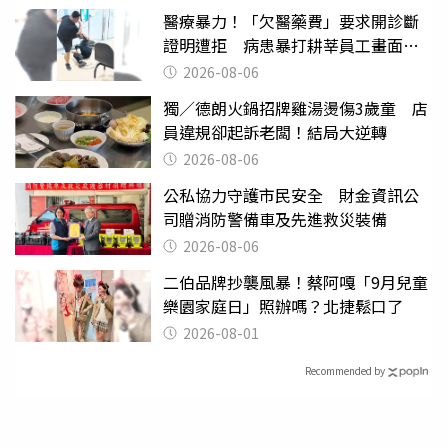
醫療暴力！「欠醫藥費」要求開診斷
證明遭拒 病患暴打耕莘員工畫面曝
光
2026-08-06
獨／德朗火鍋招牌雞湯燙傷3歲童 店
員違規卻起訴老闆！結局大逆轉
2026-08-06
公私協力守護市民安全 財金資訊公
司贈消防警備車及先進救災裝備
2026-08-06
二伯品牌抄襲風暴！蔡阿嘎「9月兒童
樂園家庭日」照辦嗎？北捷鬆口了
2026-08-01
Recommended by