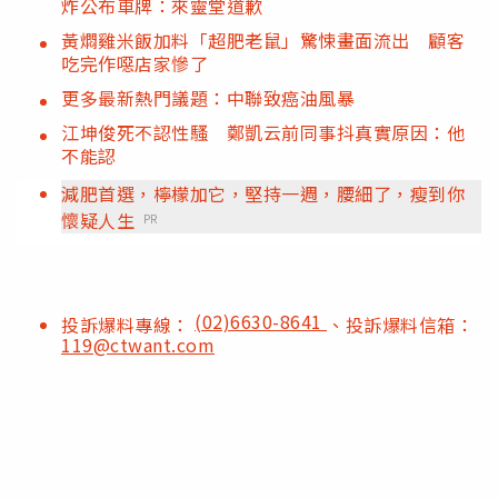
炸公布車牌：來靈堂道歉
黃燜雞米飯加料「超肥老鼠」驚悚畫面流出 顧客
吃完作噁店家慘了
更多最新熱門議題：中聯致癌油風暴
江坤俊死不認性騷 鄭凱云前同事抖真實原因：他
不能認
減肥首選，檸檬加它，堅持一週，腰細了，瘦到你
懷疑人生
PR
(02)6630-8641
投訴爆料專線：
、投訴爆料信箱：
119@ctwant.com