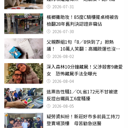
還扯
2026-07-31
檳榔攤助攻！85度C騎樓擺桌椅被告
檢翻28年舊判決認證非竊佔
2026-07-30
父親群組1句「8／8快到了」掀熱
議！ 10萬人笑翻：高鐵疏運也沒列
父親節
2026-08-02
深入森林10分鐘藏屍！父涉殺害9歲愛
女 恐怖藏屍手法全曝光
2026-08-04
逃票告性騷1／OL省172元不甘被逮
反控台鐵員工6度騷擾
2026-08-05
疑勞資糾紛！新莊好市多前員工持刀
登賣場頂樓 母苦勸急送醫