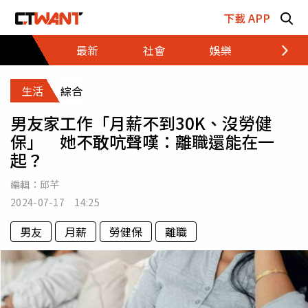
跳至主要內容區塊
下載 APP
最新
社會
娛樂
財經
生活
綜合
男友家工作「月薪不到30K、沒勞健
保」 她不敢吭聲嘆：離職還能在一
起？
編輯：
邱芊
2024-07-17 14:25
男友
月薪
勞健保
離職