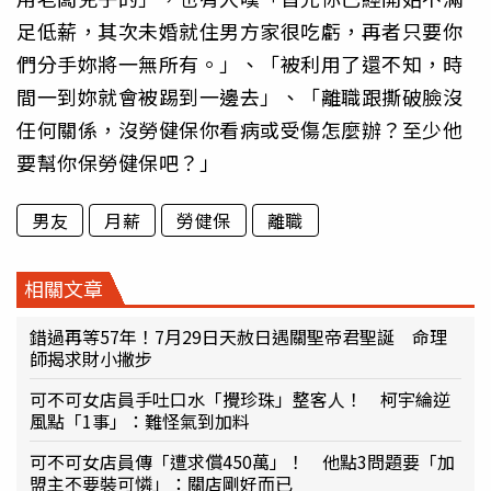
足低薪，其次未婚就住男方家很吃虧，再者只要你
們分手妳將一無所有。」、「被利用了還不知，時
間一到妳就會被踢到一邊去」、「離職跟撕破臉沒
任何關係，沒勞健保你看病或受傷怎麼辦？至少他
要幫你保勞健保吧？」
男友
月薪
勞健保
離職
相關文章
錯過再等57年！7月29日天赦日遇關聖帝君聖誕 命理
師揭求財小撇步
可不可女店員手吐口水「攪珍珠」整客人！ 柯宇綸逆
風點「1事」：難怪氣到加料
可不可女店員傳「遭求償450萬」！ 他點3問題要「加
盟主不要裝可憐」：關店剛好而已