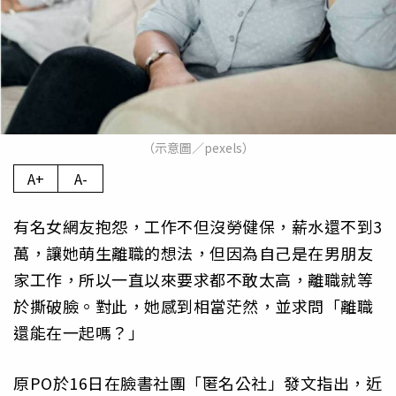
（示意圖／pexels）
A+
A-
有名女網友抱怨，工作不但沒勞健保，薪水還不到3
萬，讓她萌生離職的想法，但因為自己是在男朋友
家工作，所以一直以來要求都不敢太高，離職就等
於撕破臉。對此，她感到相當茫然，並求問「離職
還能在一起嗎？」
原PO於16日在臉書社團「匿名公社」發文指出，近