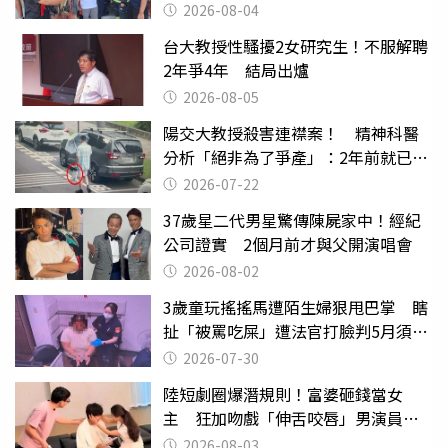
2026-08-04
台大教授性騷擾2女研究生！不服解聘
2年爭4年 結局出爐
2026-08-05
陽交大教授殺害連襟案！ 精神科醫
分析「絕非為了爭產」：2年前就已言
行詭異
2026-07-22
37歲星二代男星驚傳陳屍家中！經紀
公司證實 2個月前才與父開演唱會
2026-08-02
3歲童玩搖搖馬遭陌生婦狠甩巴掌 瞎
扯「被罵吃屎」遭法官打臉判5月須入
監
2026-07-30
陸短劇圈爆潛規則！富婆砸錢當女
主 狂加吻戲「伸舌咬唇」男演員崩
潰
2026-08-03