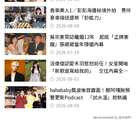
香車美人1／彭彭海邊秘境外拍 男伴
豪車接送還祭「鈔能力」
2026-08-04
吳宗憲突認離婚12年 起底「正牌憲
嫂」張葳葳當年隱婚內幕
2026-07-19
派偉俊認愛禾羽惹怒前任！女星開嗆
「新歌是寫給我的」 交往內幕全說
了
2026-08-01
hahababy風波後首露面！蔡阿嘎無預
警更新Podcast 「試水溫」掀熱議
2026-08-04
Recommended by