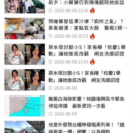
前夕：小舅舅仍到殯儀館陪她說話
2026-08-08 12:30
飛機餐發這果汁爆「廁所之亂」？
乘客崩潰：差點丟大臉 醫揭3類人
別亂喝
2026-08-08 15:53
原本很討厭小S！家長曝「校慶1舉
動」讓她徹底改觀 網友洗版認證
2026-08-08 11:03
原本很討厭小S！家長曝「校慶1舉
動」讓她徹底改觀 網友洗版認證
2026-08-08
颱風白海豚影響！桃園復興區今緊急
停班停課 最新資訊一次看
2026-08-09
他意外發現台鐵神級暗黑列車！「錯
過要等一週」網驚：以為絕跡