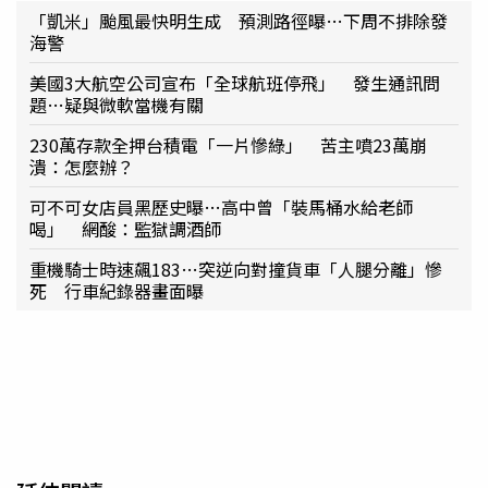
「凱米」颱風最快明生成 預測路徑曝…下周不排除發
海警
美國3大航空公司宣布「全球航班停飛」 發生通訊問
題…疑與微軟當機有關
230萬存款全押台積電「一片慘綠」 苦主噴23萬崩
潰：怎麼辦？
可不可女店員黑歷史曝…高中曾「裝馬桶水給老師
喝」 網酸：監獄調酒師
重機騎士時速飆183…突逆向對撞貨車「人腿分離」慘
死 行車紀錄器畫面曝