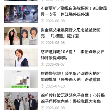
不斷更新／颱風白海豚逼近！9日颱風
假一次看 連江縣停班停課
2026-08-08
謝金燕父凌晨突發文思念爸爸豬哥
亮 「1標籤」藏洋蔥
2026-08-08
慈濟遭詐走10.6億！ 李怡貞曝女律
師背景提4疑點
2026-08-07
旅遊變認親！陸男幫台灣遊客拍照
閒聊驚覺「是失聯大伯」奇蹟重逢
2026-07-18
徐莉玲打破沉默談兒子身世！心碎揭
徐子翔輕生內幕：帶給我巨大哀傷
2026-08-08