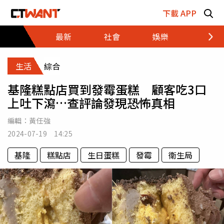
跳至主要內容區塊
下載 APP
最新
社會
娛樂
財經
生活
綜合
基隆糕點店買到發霉蛋糕 顧客吃3口
上吐下瀉…查評論發現恐怖真相
編輯：
黃任強
2024-07-19 14:25
基隆
糕點店
生日蛋糕
發霉
衛生局