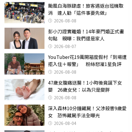
颱風白海豚肆虐！旅客遇返台班機取
消 達人勸「這件事要先做」
2026-08-08
彭小刀證實離婚！14年豪門婚正式畫
句點 親曝：我們還是家人
2026-08-07
YouTuber花19萬開箱度假村「到場遭
拒入住＋報警」 粉絲怒灌1星負評
2026-08-08
47歲女腹痛送醫！1小時後竟誕下女
嬰 26歲女兒：以為只是變胖
2026-08-08
深入森林10分鐘藏屍！父涉殺害9歲愛
女 恐怖藏屍手法全曝光
2026-08-04