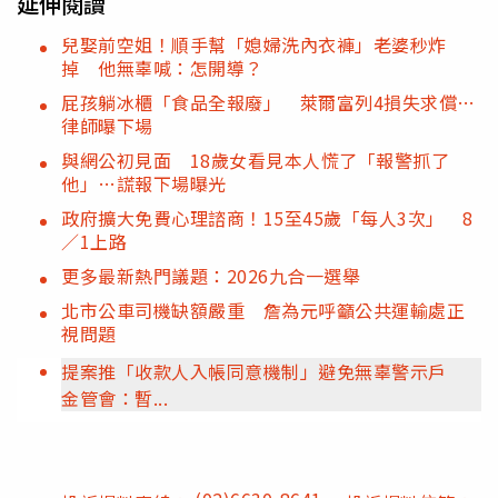
延伸閱讀
兒娶前空姐！順手幫「媳婦洗內衣褲」老婆秒炸
掉 他無辜喊：怎開導？
屁孩躺冰櫃「食品全報廢」 萊爾富列4損失求償…
律師曝下場
與網公初見面 18歲女看見本人慌了「報警抓了
他」…謊報下場曝光
政府擴大免費心理諮商！15至45歲「每人3次」 8
／1上路
更多最新熱門議題：2026九合一選舉
北市公車司機缺額嚴重 詹為元呼籲公共運輸處正
視問題
提案推「收款人入帳同意機制」避免無辜警示戶
金管會：暫...