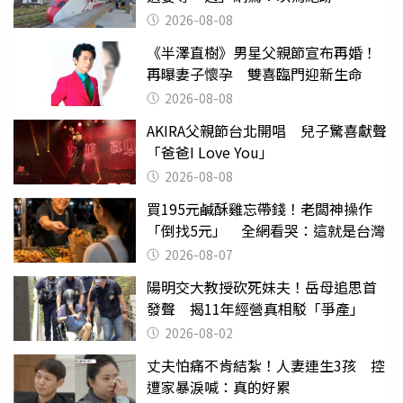
2026-08-08
《半澤直樹》男星父親節宣布再婚！
再曝妻子懷孕 雙喜臨門迎新生命
2026-08-08
AKIRA父親節台北開唱 兒子驚喜獻聲
「爸爸I Love You」
2026-08-08
買195元鹹酥雞忘帶錢！老闆神操作
「倒找5元」 全網看哭：這就是台灣
2026-08-07
陽明交大教授砍死妹夫！岳母追思首
發聲 揭11年經營真相駁「爭產」
2026-08-02
丈夫怕痛不肯結紮！人妻連生3孩 控
遭家暴淚喊：真的好累