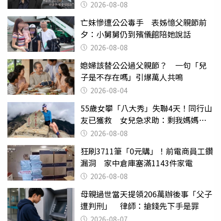
2026-08-08
亡妹慘遭公公毒手 表姊憶父親節前
夕：小舅舅仍到殯儀館陪她說話
2026-08-08
媳婦該替公公過父親節？ 一句「兒
子是不存在嗎」引爆萬人共鳴
2026-08-04
55歲女攀「八大秀」失聯4天！同行山
友已獲救 女兒急求助：剩我媽媽還
沒找到
2026-08-08
狂刷3711筆「0元購」！前電商員工鑽
漏洞 家中倉庫塞滿1143件家電
2026-08-08
母親過世當天提領206萬辦後事「父子
遭判刑」 律師：搶錢先下手是罪
2026-08-07