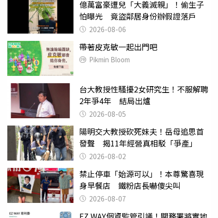
億萬富豪遭兒「大義滅親」！偷生子
怕曝光 竟盜鄰居身份辦假證落戶
2026-08-06
帶著皮克敏一起出門吧
Pikmin Bloom
台大教授性騷擾2女研究生！不服解聘
2年爭4年 結局出爐
2026-08-05
陽明交大教授砍死妹夫！岳母追思首
發聲 揭11年經營真相駁「爭產」
2026-08-02
禁止停車「始源可以」！本尊驚喜現
身早餐店 鐵粉店長嚇傻尖叫
2026-08-07
EZ WAY個資監管引議！關務署將實地