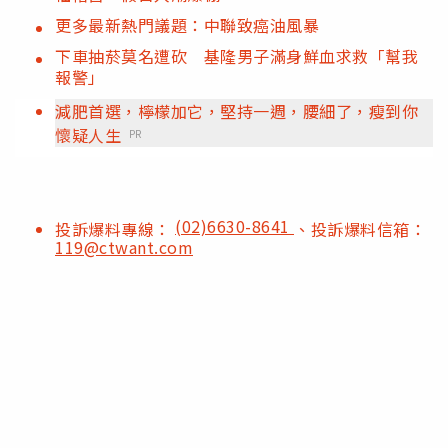
更多最新熱門議題：中聯致癌油風暴
下車抽菸莫名遭砍 基隆男子滿身鮮血求救「幫我
報警」
減肥首選，檸檬加它，堅持一週，腰細了，瘦到你
懷疑人生
PR
(02)6630-8641
投訴爆料專線：
、投訴爆料信箱：
119@ctwant.com