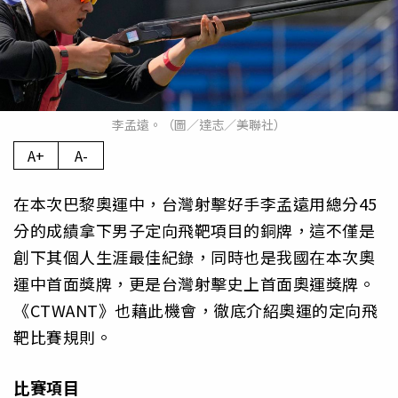
李孟遠。（圖／達志／美聯社）
A+
A-
在本次巴黎奧運中，台灣射擊好手李孟遠用總分45
分的成績拿下男子定向飛靶項目的銅牌，這不僅是
創下其個人生涯最佳紀錄，同時也是我國在本次奧
運中首面獎牌，更是台灣射擊史上首面奧運獎牌。
《CTWANT》也藉此機會，徹底介紹奧運的定向飛
靶比賽規則。
比賽項目