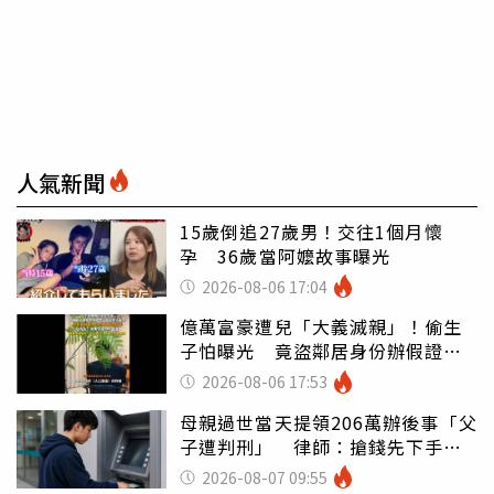
人氣新聞
15歲倒追27歲男！交往1個月懷
孕 36歲當阿嬤故事曝光
2026-08-06 17:04
億萬富豪遭兒「大義滅親」！偷生
子怕曝光 竟盜鄰居身份辦假證落
戶
2026-08-06 17:53
母親過世當天提領206萬辦後事「父
子遭判刑」 律師：搶錢先下手是
罪
2026-08-07 09:55