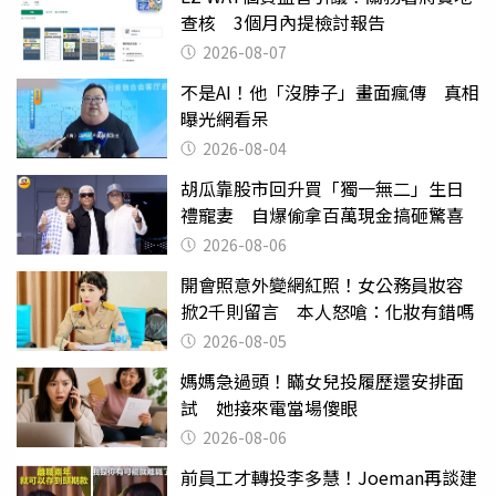
查核 3個月內提檢討報告
2026-08-07
不是AI！他「沒脖子」畫面瘋傳 真相
曝光網看呆
2026-08-04
胡瓜靠股市回升買「獨一無二」生日
禮寵妻 自爆偷拿百萬現金搞砸驚喜
2026-08-06
開會照意外變網紅照！女公務員妝容
掀2千則留言 本人怒嗆：化妝有錯嗎
2026-08-05
媽媽急過頭！瞞女兒投履歷還安排面
試 她接來電當場傻眼
2026-08-06
前員工才轉投李多慧！Joeman再談建