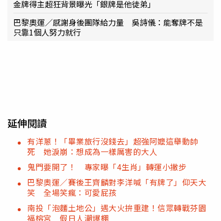
金牌得主超狂背景曝光「銀牌是他徒弟」
巴黎奧運／感謝身後團隊給力量 吳詩儀：能奪牌不是
只靠1個人努力就行
延伸閱讀
有洋蔥！「畢業旅行沒錢去」超強阿嬤這舉動帥
死 她淚崩：想成為一樣厲害的大人
鬼門要開了！ 專家曝「4生肖」轉運小撇步
巴黎奧運／賽後王齊麟對李洋喊「有牌了」仰天大
笑 全場笑瘋：可愛屁孩
南投「泡麵土地公」遇大火拚重建！信眾轉戰芬園
福榕宮 假日人潮爆棚