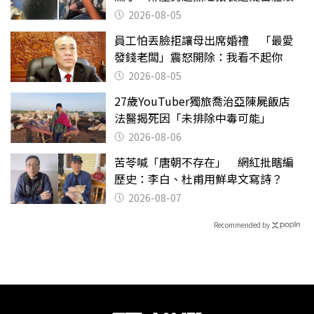
2026-08-05
員工怕丟臉拒讓母出席婚禮 「最愛
發錢老闆」震怒開除：我看不起你
2026-08-05
27歲YouTuber獨旅喬治亞陳屍飯店
法醫揭死因「未排除中毒可能」
2026-08-06
苦苓喊「唐朝不存在」 網紅批瞎編
歷史：李白、杜甫用鮮卑文寫詩？
2026-08-07
Recommended by