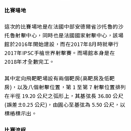
比賽場地
這次的比賽場地是在法國中部安德爾省沙托魯的沙
托魯射擊中心，同時也是法國國家射擊中心，該場
館於2016年開始建設，而在2017年8月時就舉行
2017年IPSC手槍世界射擊賽。而場館本身是在
2018年才全數完工。
其中定向飛靶靶場設有兩個靶房(高靶房及低靶
房)，以及八個射擊位置，第 1 至第 7 射擊位置排列
在半徑 19.20 公尺之弧形上，其基弦長 36.80 公尺
(誤差±0.25 公尺)，由圓心至基弦為 5.50 公尺，以
標樁標示出。
比賽流程