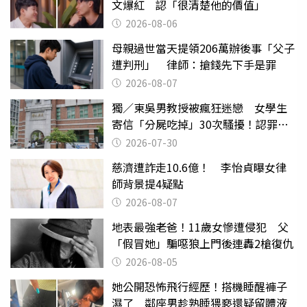
文爆紅 認「很清楚他的價值」
2026-08-06
母親過世當天提領206萬辦後事「父子
遭判刑」 律師：搶錢先下手是罪
2026-08-07
獨／東吳男教授被瘋狂迷戀 女學生
寄信「分屍吃掉」30次騷擾！認罪免
關
2026-07-30
慈濟遭詐走10.6億！ 李怡貞曝女律
師背景提4疑點
2026-08-07
地表最強老爸！11歲女慘遭侵犯 父
「假冒她」騙噁狼上門後連轟2槍復仇
2026-08-05
她公開恐怖飛行經歷！搭機睡醒褲子
濕了 鄰座男趁熟睡猥褻還疑留體液