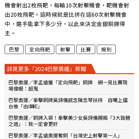
機會射出2枚飛靶，每輪10次射擊機會，靶機會射
出20枚飛靶。這時候就是比拼在這60次射擊機會
中，選手能拿下多少分，以此來決定金銀銅牌得
主。
巴黎
定向飛靶
射擊
比賽
規則
詳見更多「2024巴黎奧運」新聞
巴黎奧運／李孟遠獲「定向飛靶」銅牌 網一見比賽現
場傻眼：超鬼
巴黎奧運／拳擊銅牌吳詩儀感念陳念琴扶持 自嘲上擂
台後「由I轉E」
巴黎奧運／銅牌入袋！拳擊美少女吳詩儀親揭「3大致勝
之道」：我一定會更好
巴黎奧運／李孟遠奧運奪銅「台灣史上射擊第一人」