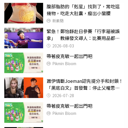
腹部脂肪的「剋星」找到了，常吃這
幾物，吃走大肚囊，瘦出小蠻腰
新素簡
緊急！鄭怡靜赴日參賽「行李箱被誤
拿」 教練發文尋人：比賽用品都在
裡面
2026-08-03
帶著皮克敏一起出門吧
Pikmin Bloom
蕭伊情斷Joeman認先提分手和封鎖！
「黑底白文」首發聲：停止父權思維
物化女性
2026-07-28
帶著皮克敏一起出門吧
Pikmin Bloom