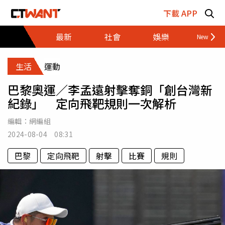
跳至主要內容區塊
下載 APP
最新
社會
娛樂
財經
生活
運動
巴黎奧運／李孟遠射擊奪銅「創台灣新
紀錄」 定向飛靶規則一次解析
編輯：
網編組
2024-08-04 08:31
巴黎
定向飛靶
射擊
比賽
規則