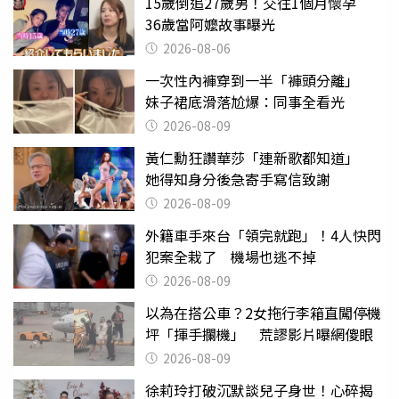
15歲倒追27歲男！交往1個月懷孕
36歲當阿嬤故事曝光
2026-08-06
一次性內褲穿到一半「褲頭分離」
妹子裙底滑落尬爆：同事全看光
2026-08-09
黃仁勳狂讚華莎「連新歌都知道」
她得知身分後急寄手寫信致謝
2026-08-09
外籍車手來台「領完就跑」！4人快閃
犯案全栽了 機場也逃不掉
2026-08-09
以為在搭公車？2女拖行李箱直闖停機
坪「揮手攔機」 荒謬影片曝網傻眼
2026-08-09
徐莉玲打破沉默談兒子身世！心碎揭