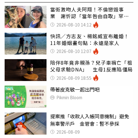
當街激吻人夫阿翔！不倫戀毀事
業 謝忻認「當年咎由自取」罕吐
心聲
2026-08-10 14:12
快訊／方志友、楊銘威宣布離婚！
11年婚姻畫句點：永遠是家人
2026-08-10 12:07
陪伴8年竟非親孫？兒子車禍亡「祖
父母求驗DNA」 生母1反應陷僵局
2026-08-09 18:55
帶著皮克敏一起出門吧
Pikmin Bloom
提案推「收款人入帳同意機制」避免
無辜警示戶 金管會：暫不參採
2026-08-09