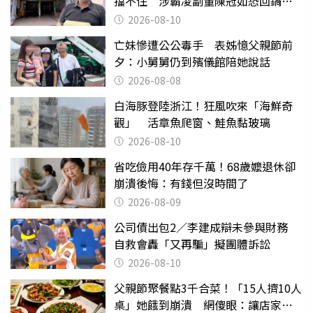
擋不住 涉霸凌副董陳冠如恐回鍋國
票證
2026-08-10
亡妹慘遭公公毒手 表姊憶父親節前
夕：小舅舅仍到殯儀館陪她說話
2026-08-08
白海豚登陸浙江！狂風吹來「海鮮奇
觀」 活章魚爬窗、鮭魚黏玻璃
2026-08-10
省吃儉用40年存千萬！68歲嬤退休卻
崩潰後悔：有錢但沒時間了
2026-08-09
公司債出包2／李建成辯未參與財務
自救會轟「又再騙」擬團體訴訟
2026-08-10
父親節聚餐點3千合菜！「15人擠10人
桌」她餓到崩潰 網傻眼：讓店家看