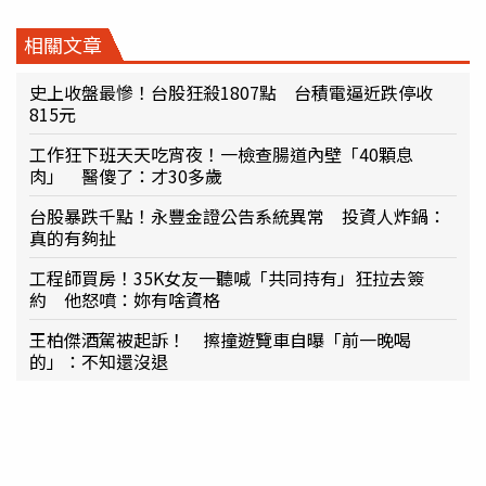
相關文章
史上收盤最慘！台股狂殺1807點 台積電逼近跌停收
815元
工作狂下班天天吃宵夜！一檢查腸道內壁「40顆息
肉」 醫傻了：才30多歲
台股暴跌千點！永豐金證公告系統異常 投資人炸鍋：
真的有夠扯
工程師買房！35K女友一聽喊「共同持有」狂拉去簽
約 他怒噴：妳有啥資格
王柏傑酒駕被起訴！ 擦撞遊覽車自曝「前一晚喝
的」：不知還沒退