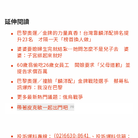
延伸閱讀
巴黎奧運／金牌的力量真香！台灣靠麟洋配排名提
升23名 才隔一天「榜首換人做」
婆婆要媳婦生完就結紮…她問怎麼不是兒子去 婆
婆：子宮綁起來就好
60歲翁偷吃26歲女員工 闆娘要求「父母道歉」並
提告求償百萬
巴黎奧運／撞臉「麟洋配」金牌戰陸選手 蔡哥私
訊爆炸：我沒在巴黎
更多最新熱門議題：俄烏戰爭
帶著皮克敏一起出門吧
PR
(02)6630-8641
投訴爆料專線：
、投訴爆料信箱：