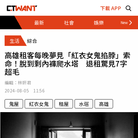
跳至主要內容區塊
下載 APP
最新
社會
娛樂
財經
生活
綜合
高雄租客每晚夢見「紅衣女鬼掐脖」索
命！脫到剩內褲爬水塔 退租驚見7字
超毛
編輯：
林姸君
2024-08-05 11:56
鬼屋
紅衣女鬼
租屋
水塔
高雄