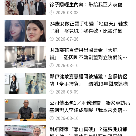
徐子翔輕生內幕：帶給我巨大哀傷
2026-08-08
24歲女做正顎手術變「地包天」鞋拔
子臉 醫竟喊：我喜歡，比較洋氣
2026-07-26
財政部花百億拱出國票金「大肥
貓」 恐因叫不動副董到立院備詢惹
議
2026-08-10
鄭伊健蒙嘉慧福岡被捕獲！全黑情侶
裝「牽手掃貨」 結婚13年甜成這樣
2026-08-09
公司債出包1／財務爆雷 獨家專訪兆
基創辦人李建成親曝「我本來要落
跑」
2026-08-10
耐斯陳家「靠山真硬」？連張兆順都