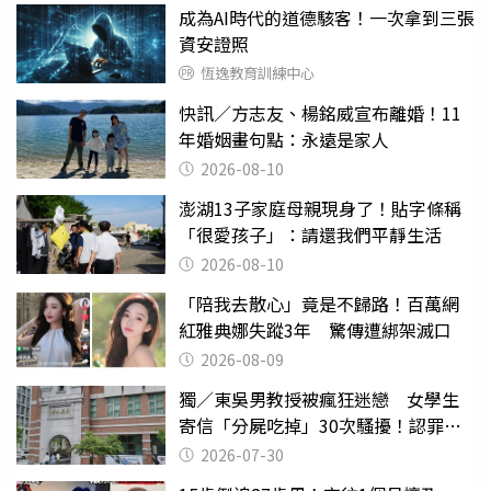
成為AI時代的道德駭客！一次拿到三張
資安證照
恆逸教育訓練中心
快訊／方志友、楊銘威宣布離婚！11
年婚姻畫句點：永遠是家人
2026-08-10
澎湖13子家庭母親現身了！貼字條稱
「很愛孩子」：請還我們平靜生活
2026-08-10
「陪我去散心」竟是不歸路！百萬網
紅雅典娜失蹤3年 驚傳遭綁架滅口
2026-08-09
獨／東吳男教授被瘋狂迷戀 女學生
寄信「分屍吃掉」30次騷擾！認罪免
關
2026-07-30