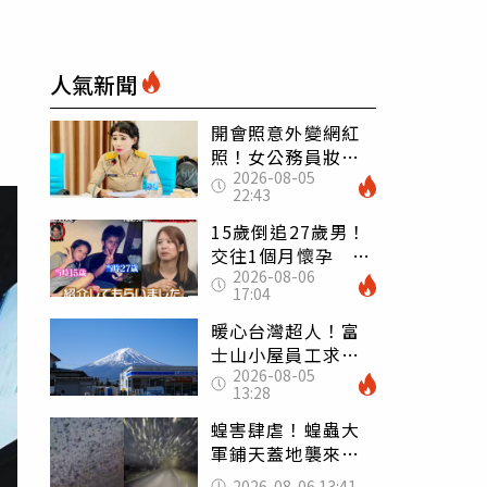
人氣新聞
開會照意外變網紅
照！女公務員妝容
2026-08-05
掀2千則留言 本人
22:43
怒嗆：化妝有錯嗎
15歲倒追27歲男！
交往1個月懷孕 36
2026-08-06
歲當阿嬤故事曝光
17:04
暖心台灣超人！富
士山小屋員工求助
2026-08-05
「想活下去」 山
13:28
友狂背物資上山：
台灣真的是寶島
蝗害肆虐！蝗蟲大
軍鋪天蓋地襲來宛
如末日 網驚：聖
2026-08-06 13:41