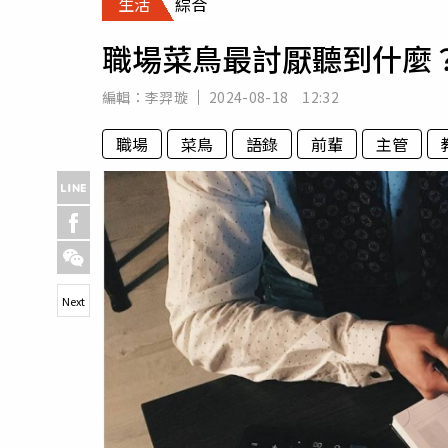
生活
綜合
人物
汽車
職場菜鳥最討厭聽到什麼
專欄
房產新勢力
編輯：
李羿璇
2024-08-18 12:32
職場
菜鳥
語錄
前輩
主管
Next