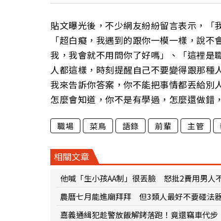
貼文曝光後，不少網友紛紛留言表示，「
「超白癡，我遇到的跟你一模一樣，說不
我，我會就不用問你了好嗎」、「這裡是
人都這樣，時刻提醒自己不要變得跟那種
我來告訴你答案，你不能把事情都丟給別
怎麼會知道，你不是有學過，怎麼還做錯
職場
菜鳥
語錄
前輩
主管
相關文章
他喊「生小孩AA制」很丟臉 怒批2費用男人
農曆七月能進廟拜拜 但3類人最好不要碰法
嘉義通緝犯趁警放飯解銬落跑！竟還竊車代步