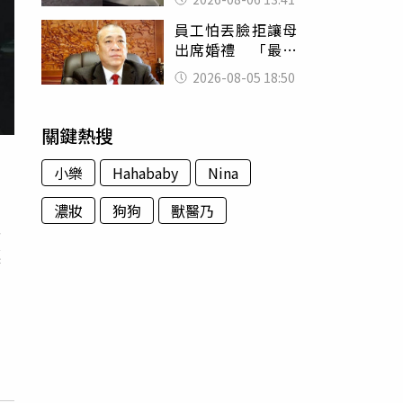
經十災
員工怕丟臉拒讓母
出席婚禮 「最愛
發錢老闆」震怒開
2026-08-05 18:50
除：我看不起你
關鍵熱搜
小樂
Hahababy
Nina
濃妝
狗狗
獸醫乃
式
讓