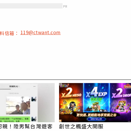
PR
119@ctwant.com
爆料信箱：
PR
認親！陸男幫台灣遊客
創世之楓盛大開服