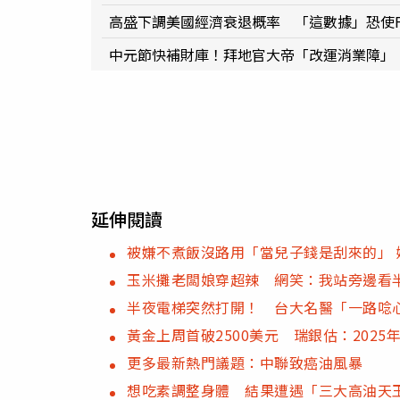
高盛下調美國經濟衰退概率 「這數據」恐使F
中元節快補財庫！拜地官大帝「改運消業障」 
延伸閱讀
被嫌不煮飯沒路用「當兒子錢是刮來的」
玉米攤老闆娘穿超辣 網笑：我站旁邊看
半夜電梯突然打開！ 台大名醫「一路唸
黃金上周首破2500美元 瑞銀估：2025年
更多最新熱門議題：中聯致癌油風暴
想吃素調整身體 結果遭遇「三大高油天王