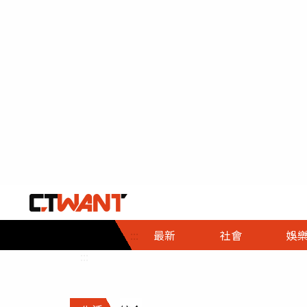
社會首頁
娛樂首頁
財經首頁
政
:::
最新
社會
娛
時事
即時
熱線
:::
直擊
大條
人物
調查
專題
３Ｃ