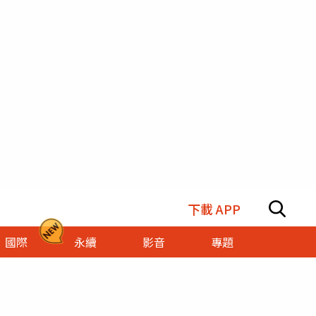
下載 APP
國際
永續
影音
專題