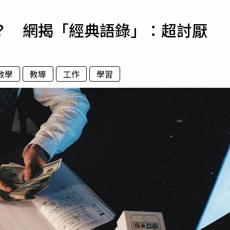
寵物
？ 網揭「經典語錄」：超討厭
運勢
運動
梅酒
教學
教導
工作
學習