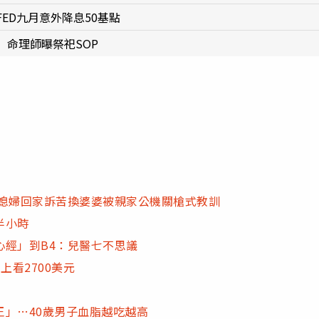
ED九月意外降息50基點
命理師曝祭祀SOP
 媳婦回家訴苦換婆婆被親家公機關槍式教訓
半小時
心經」到B4：兒醫七不思議
上看2700美元
」…40歲男子血脂越吃越高