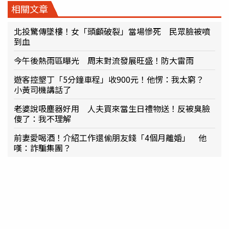
相關文章
北投驚傳墜樓！女「頭顱破裂」當場慘死 民眾臉被噴
到血
今午後熱雨區曝光 周末對流發展旺盛！防大雷雨
遊客控墾丁「5分鐘車程」收900元！他愣：我太窮？
小黃司機講話了
老婆說吸塵器好用 人夫買來當生日禮物送！反被臭臉
傻了：我不理解
前妻愛喝酒！介紹工作還偷朋友錢「4個月離婚」 他
嘆：詐騙集團？