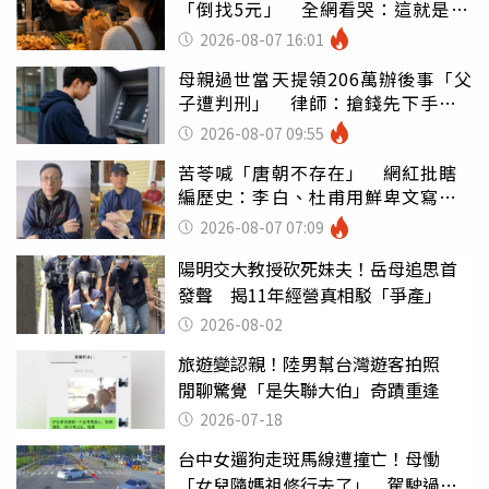
「倒找5元」 全網看哭：這就是台
灣
2026-08-07 16:01
母親過世當天提領206萬辦後事「父
子遭判刑」 律師：搶錢先下手是
罪
2026-08-07 09:55
苦苓喊「唐朝不存在」 網紅批瞎
編歷史：李白、杜甫用鮮卑文寫
詩？
2026-08-07 07:09
陽明交大教授砍死妹夫！岳母追思首
發聲 揭11年經營真相駁「爭產」
2026-08-02
旅遊變認親！陸男幫台灣遊客拍照
閒聊驚覺「是失聯大伯」奇蹟重逢
2026-07-18
台中女遛狗走斑馬線遭撞亡！母慟
「女兒隨媽祖修行去了」 駕駛過失