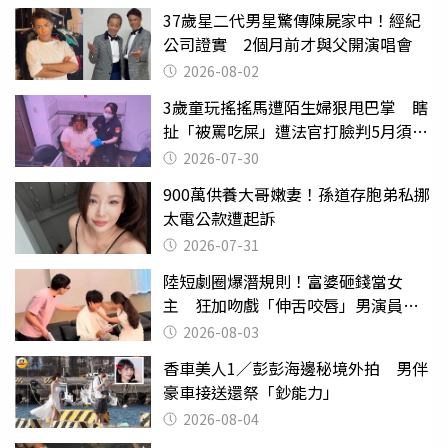
37歲星二代男星驚傳陳屍家中！經紀
公司證實 2個月前才與父開演唱會
2026-08-02
3歲童玩搖搖馬遭陌生婦狠甩巴掌 瞎
扯「被罵吃屎」遭法官打臉判5月須入
監
2026-07-30
900萬供養大哥嫩妻！孫道存胞弟私挪
太電公款遭起訴
2026-07-31
陸短劇圈爆潛規則！富婆砸錢當女
主 狂加吻戲「伸舌咬唇」男演員崩
潰
2026-08-03
香車美人1／彭彭海邊秘境外拍 男伴
豪車接送還祭「鈔能力」
2026-08-04