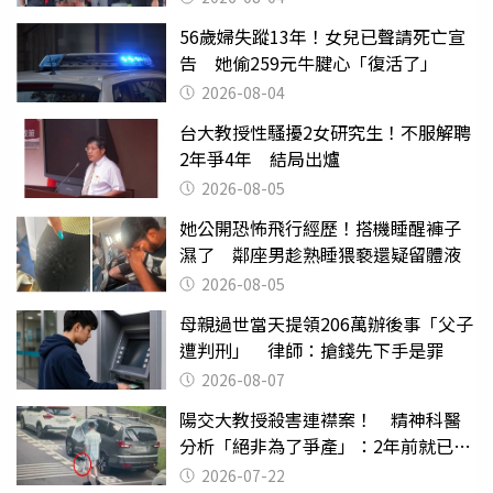
56歲婦失蹤13年！女兒已聲請死亡宣
告 她偷259元牛腱心「復活了」
2026-08-04
台大教授性騷擾2女研究生！不服解聘
2年爭4年 結局出爐
2026-08-05
她公開恐怖飛行經歷！搭機睡醒褲子
濕了 鄰座男趁熟睡猥褻還疑留體液
2026-08-05
母親過世當天提領206萬辦後事「父子
遭判刑」 律師：搶錢先下手是罪
2026-08-07
陽交大教授殺害連襟案！ 精神科醫
分析「絕非為了爭產」：2年前就已言
行詭異
2026-07-22