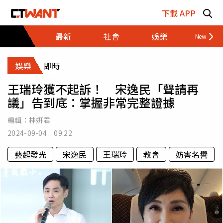
跳至主要內容區塊
下載 APP
最新
社會
娛樂
財經
娛樂
即時
王瑞玲獲不起訴！ 宋逸民「聲請再
議」告到底：掌握非常完整證據
編輯：
林姸君
2024-09-04 09:22
藝起發光
宋逸民
王瑞玲
教會
妨害名譽