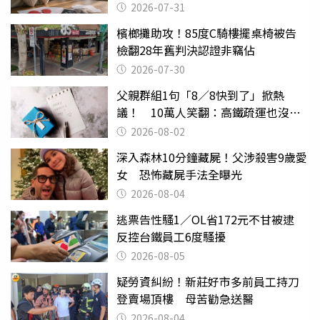
還扯
2026-07-31
檳榔攤助攻！85度C騎樓擺桌椅被告
檢翻28年舊判決認證非竊佔
2026-07-30
父親群組1句「8／8快到了」掀熱
議！ 10萬人笑翻：高鐵疏運也沒列
父親節
2026-08-02
深入森林10分鐘藏屍！父涉殺害9歲愛
女 恐怖藏屍手法全曝光
2026-08-04
逃票告性騷1／OL省172元不甘被逮
反控台鐵員工6度騷擾
2026-08-05
疑勞資糾紛！新莊好市多前員工持刀
登賣場頂樓 母苦勸急送醫
2026-08-04