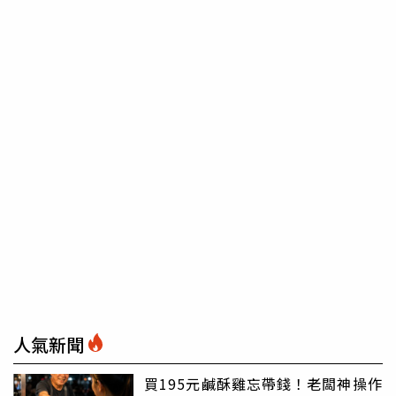
人氣新聞
買195元鹹酥雞忘帶錢！老闆神操作