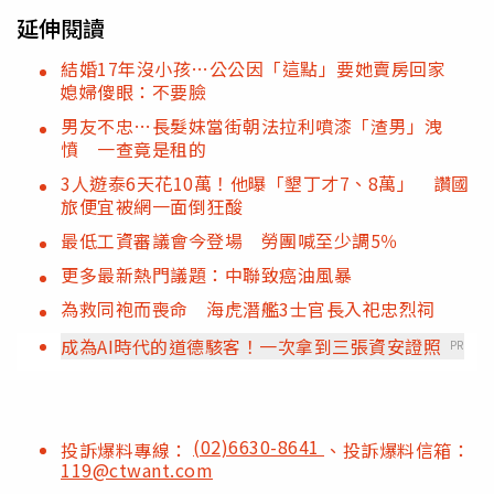
延伸閱讀
結婚17年沒小孩…公公因「這點」要她賣房回家
媳婦傻眼：不要臉
男友不忠…長髮妹當街朝法拉利噴漆「渣男」洩
憤 一查竟是租的
3人遊泰6天花10萬！他曝「墾丁才7、8萬」 讚國
旅便宜被網一面倒狂酸
最低工資審議會今登場 勞團喊至少調5％
更多最新熱門議題：中聯致癌油風暴
為救同袍而喪命 海虎潛艦3士官長入祀忠烈祠
成為AI時代的道德駭客！一次拿到三張資安證照
PR
(02)6630-8641
投訴爆料專線：
、投訴爆料信箱：
119@ctwant.com