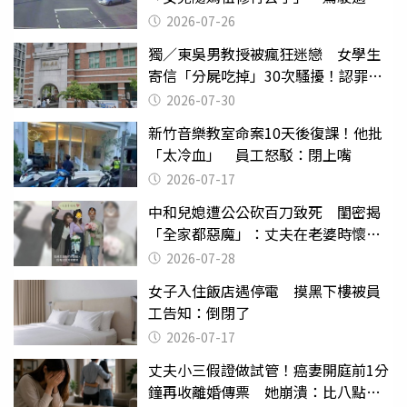
致死判9月
2026-07-26
獨／東吳男教授被瘋狂迷戀 女學生
寄信「分屍吃掉」30次騷擾！認罪免
關
2026-07-30
新竹音樂教室命案10天後復課！他批
「太冷血」 員工怒駁：閉上嘴
2026-07-17
中和兒媳遭公公砍百刀致死 閨密揭
「全家都惡魔」：丈夫在老婆時懷孕
摔東西
2026-07-28
女子入住飯店遇停電 摸黑下樓被員
工告知：倒閉了
2026-07-17
丈夫小三假證做試管！癌妻開庭前1分
鐘再收離婚傳票 她崩潰：比八點檔