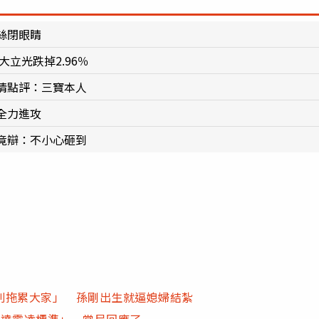
絲閉眼睛
大立光跌掉2.96％
情點評：三寶本人
全力進攻
竟辯：不小心砸到
別拖累大家」 孫剛出生就逼媳婦結紮
未達霸凌標準」 當局回應了