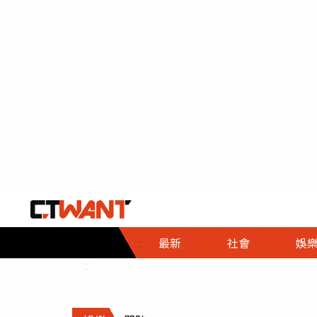
社會首頁
娛樂首頁
財經首頁
政
:::
最新
社會
娛
時事
即時
熱線
:::
直擊
大條
人物
調查
專題
３Ｃ