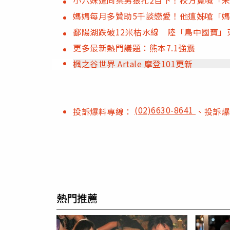
媽媽每月多贊助5千談戀愛！他遭姊嗆「
鄱陽湖跌破12米枯水線 陸「鳥中國寶」
更多最新熱門議題：熊本7.1強震
楓之谷世界 Artale 摩登101更新
(02)6630-8641
投訴爆料專線：
、投訴
熱門推薦