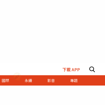
下載 APP
國際
永續
影音
專題