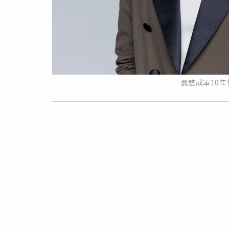
晨悠成軍10