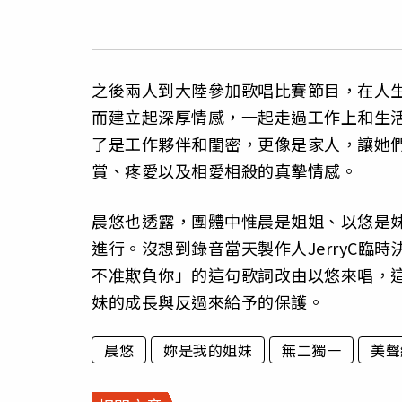
之後兩人到大陸參加歌唱比賽節目，在人
而建立起深厚情感，一起走過工作上和生
了是工作夥伴和閨密，更像是家人，讓她
賞、疼愛以及相愛相殺的真摯情感。
晨悠也透露，團體中惟晨是姐姐、以悠是
進行。沒想到錄音當天製作人JerryC臨
不准欺負你」的這句歌詞改由以悠來唱，
妹的成長與反過來給予的保護。
晨悠
妳是我的姐妹
無二獨一
美聲