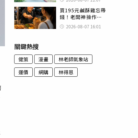
喊：死者還有冤屈
買195元鹹酥雞忘帶
錢！老闆神操作
「倒找5元」 全網
2026-08-07 16:01
看哭：這就是台灣
關鍵熱搜
健策
漫畫
林老師氣象站
運價
網購
林得恩
悠
磨
外
代