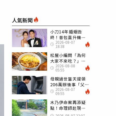
人氣新聞
小刀14年婚姻告
終！昔包直升機求
2026-08-07
婚 豪砸545萬辦婚
18:38
禮還找連戰證婚
松屋小編問「為何
大家不來吃？」
2026-08-08
一票人點出3大問
05:55
題：滿手好牌打到
爛
母親過世當天提領
206萬辦後事「父子
2026-08-07
遭判刑」 律師：
09:55
搶錢先下手是罪
木乃伊命案再添疑
點！命理師赴現場
遇天候驟變 驚
2026-08-07 22:07