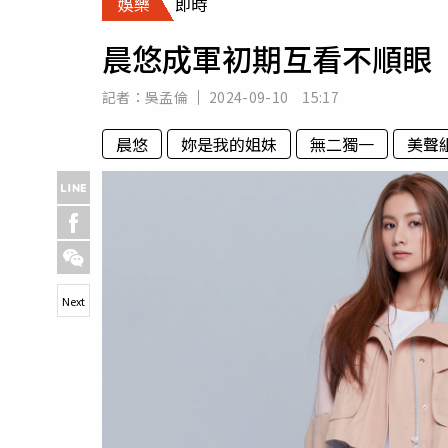
娛樂
即時
人物
汽車
晨悠成軍初期互看不順眼
專欄
房產新勢力
記者：
吳孟倫
2024-09-10 15:17
晨悠
妳是我的姐妹
無二獨一
美聲
Next