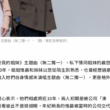
》主題曲〈無二獨一〉。（圖／索尼音樂提供）
是我的姐妹》主題曲〈無二獨一〉，私下情同姐妹的晨
0年，姐姐惟晨和妹妹以悠從陌生到熟悉，也曾經歷過
融入她們自身情感來演唱主題曲〈無二獨一〉，更是格
心表示，她們相處將近10年，兩人初期是被公司「湊
而看彼此不是很順眼，年紀稍長的惟晨被當時的公司交