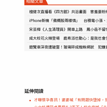
相關文章
檀健次直播看《四方館》共浴畫面 害羞要粉
iPhone新機「蘋概股兩樣情」 台積電小漲、
宋芸樺《人生清理員》開車上路 鳳小岳不留
成大校花火辣登場 鹿希派也動心：是我也會
遊覽車深夜遭破窗！玻璃碎成蜘蛛網狀 犯嫌
延伸閱讀
才曝懷孕喜訊！婆婆喊「有問題快墮掉，
小六妹遭同桌男狠扎2百下！校方竟喊「