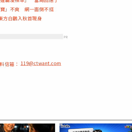
媽寶」不爽 網一面倒不挺
東方白鸛入秋首現身
PR
119@ctwant.com
爆料信箱：
PR