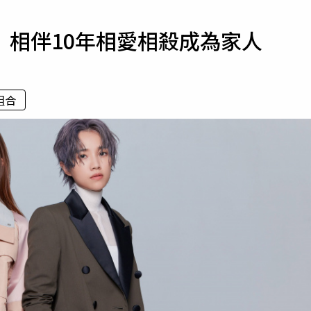
寵物
 相伴10年相愛相殺成為家人
運勢
運動
梅酒
組合