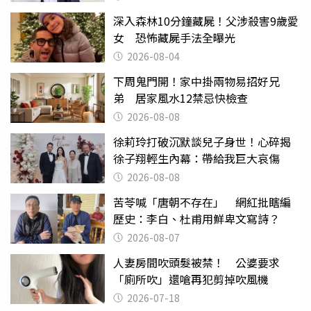
深入森林10分鐘藏屍！父涉殺害9歲愛
女 恐怖藏屍手法全曝光
2026-08-04
下周鬼門開！家中掛兩物易招好兄
弟 居家風水12禁忌快檢查
2026-08-08
徐莉玲打破沉默談兒子身世！心碎揭
徐子翔輕生內幕：帶給我巨大哀傷
2026-08-08
苦苓喊「唐朝不存在」 網紅批瞎編
歷史：李白、杜甫用鮮卑文寫詩？
2026-08-07
人妻房間吹頭髮被禁！ 公婆要求
「廁所吹」還嗆再犯剪掉吹風機
2026-07-18