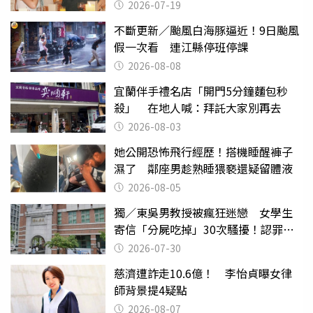
2026-07-19
不斷更新／颱風白海豚逼近！9日颱風
假一次看 連江縣停班停課
2026-08-08
宜蘭伴手禮名店「開門5分鐘麵包秒
殺」 在地人喊：拜託大家別再去
2026-08-03
她公開恐怖飛行經歷！搭機睡醒褲子
濕了 鄰座男趁熟睡猥褻還疑留體液
2026-08-05
獨／東吳男教授被瘋狂迷戀 女學生
寄信「分屍吃掉」30次騷擾！認罪免
關
2026-07-30
慈濟遭詐走10.6億！ 李怡貞曝女律
師背景提4疑點
2026-08-07