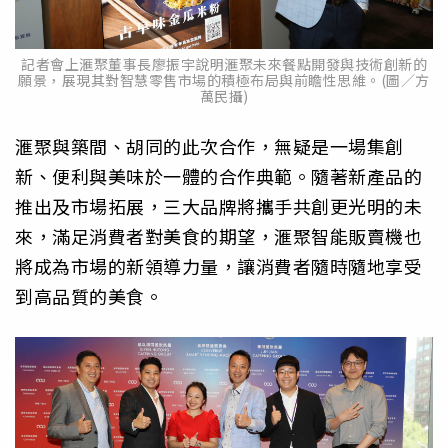
記者會上滙聚董事長廖振宇說明滙聚未來餐點開發與技術創新的
願景，展現其對智慧零售市場的積極布局與前瞻性思維。(圖／方
萬民攝)
滙聚與築間、胡同的此次合作，無疑是一場集創
新、便利與美味於一體的合作典範。隨著新產品的
推出及市場拓展，三大品牌將攜手共創更光明的未
來，滿足消費者對美食的期望，滙聚智能販賣機也
將成為市場的新領導力量，讓消費者隨時隨地享受
到高品質的美食。