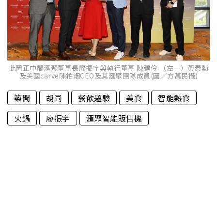
此圖正中間滙聚董事長廖振宇與執行董事 陳建伶 （左一）黃泰勳
及美國carve陳柏烟CEO及其滙聚團隊成員(圖／方萬民攝)
築間
胡同
餐飲題驗
美食
智能熱食
火鍋
廖振宇
滙聚智能販售機