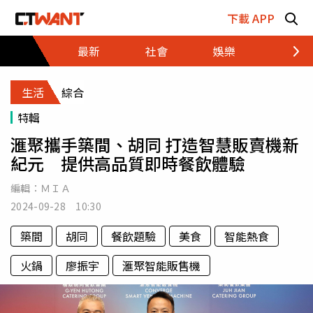
跳至主要內容區塊
下載 APP
最新
社會
娛樂
財經
生活
綜合
特輯
滙聚攜手築間、胡同 打造智慧販賣機新
紀元 提供高品質即時餐飲體驗
編輯：
ＭＩＡ
2024-09-28 10:30
築間
胡同
餐飲題驗
美食
智能熱食
火鍋
廖振宇
滙聚智能販售機