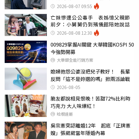
罪
2026-08-07 09:55
亡妹慘遭公公毒手 表姊憶父親節
前夕：小舅舅仍到殯儀館陪她說話
2026-08-08 12:30
009829掌握AI關鍵 大華韓國KOSPI 50
今強勢開募
大華銀全能行銷方案
媳婦抱怨公婆沒把兒子教好！ 長輩
反問「這不是妳選的嗎」掀兩派論戰
2026-08-05
脆友都說相見恨晚！苦甜72%比利時
巧克力 大人味爆紅！
哈根達斯
吳宗憲突認離婚12年 起底「正牌憲
嫂」張葳葳當年隱婚內幕