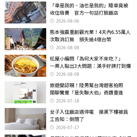
「車是我的、油也是我的」睡車竟被
收住宿費 官方一句話打臉飯店
2026-08-06
熊本強震重創觀光業！4天內6.55萬人
次取消訂房 損失逾4億台幣
2026-08-08
松屋小編問「為何大家不來吃？」
一票人點出3大問題：滿手好牌打到爛
2026-08-08
旅遊變認親！陸男幫台灣遊客拍照
閒聊驚覺「是失聯大伯」奇蹟重逢
2026-07-18
女子入住飯店遇停電 摸黑下樓被員
工告知：倒閉了
2026-07-17