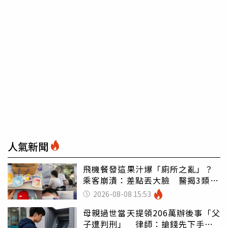
人氣新聞
飛機餐發這果汁爆「廁所之亂」？
乘客崩潰：差點丟大臉 醫揭3類人
別亂喝
2026-08-08 15:53
母親過世當天提領206萬辦後事「父
子遭判刑」 律師：搶錢先下手是