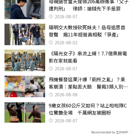
母親過世當天提領206萬辦後事「父子
遭判刑」 律師：搶錢先下手是罪
2026-08-07
陽明交大教授砍死妹夫！岳母追思首
發聲 揭11年經營真相駁「爭產」
2026-08-02
《陽光女子》串流上線！7.7億票房電
影在家就能看
2026-08-07
飛機餐發這果汁爆「廁所之亂」？乘
客崩潰：差點丟大臉 醫揭3類人別亂
喝
2026-08-08
9歲女孩60公斤又如何？站上啦啦隊C
位驚艷全場 千萬網友被圈粉
2026-08-07
Recommended by