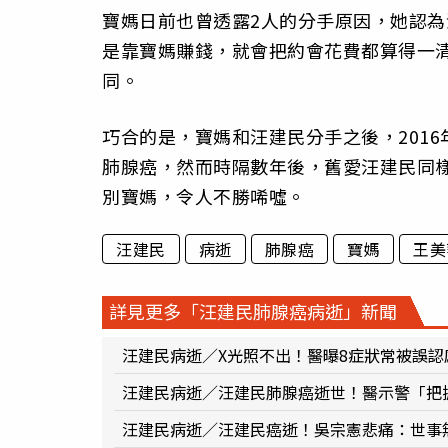
寶媽日前也曾透露2人的分手原因，她認
是靠寶媽賺錢，就會把約會花費都算得一
同。
巧合的是，寶媽和汪建民分手之後，2016
肺腺癌，然而時隔數年後，舊愛汪建民同
別寶媽，令人不勝唏噓。
汪建民
病逝
肺腺癌
寶媽
王美
詳見更多「汪建民肺腺癌病逝」新聞
汪建民病逝／X光照不出！醫曝8症狀常被誤認
汪建民病逝／汪建民肺腺癌逝世！醫示警「把
汪建民病逝／汪建民癌逝！吳宗憲悲痛：世事