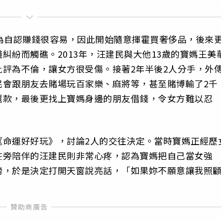
為自認賺錢很容易，因此開始隨意揮霍買奢侈品，後來
糾紛而觸礁。2013年，汪建民與大他13歲的寶媽王美
評為不倫，讓女方很受傷。接著2年半後2人分手，外
民會跟朋友去賭場玩百家樂、麻將等，甚至賭博輸了2千
還款，最後更找上寶媽身邊的朋友借錢，令女方難以忍
《命運好好玩》，討論2人的交往決定。當時寶媽正經歷
在旁陪伴的汪建民則非常心疼，認為寶媽把自己當女強
膀，於是決定打開天窗說亮話，「如果妳不願意讓我照