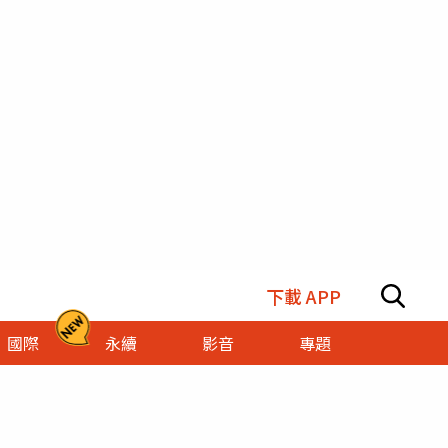
下載 APP
國際
永續
影音
專題