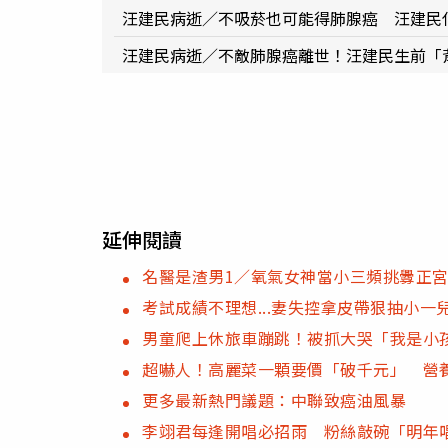
汪建民病逝／不吸菸也可能得肺腺癌 汪建民
汪建民病逝／不敵肺腺癌離世！汪建民生前「
延伸閱讀
名醫是渣男1／氧氣女神當小三頻挑釁正宮
考試成績不理想...妻失控拿皮帶狠抽小
男童爬上休旅車蹦跳！被抓大哭「我是小
超嚇人！高麗菜一顆要價「破千元」 營
更多最新熱門議題：中聯致癌油風暴
李翊君每逢開唱必招雨 粉絲敲碗「明年