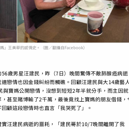
媽」王美華的感情史。（圖／翻攝自Facebook）
56歲男星汪建民，昨（7日）晚間驚傳不敵肺腺癌病逝
連戀情也因金錢糾紛而觸礁。回顧汪建民與大14歲藝
建民與寶媽公開戀情，沒想到短短2年半就分手，而主因就
等，甚至賭博輸了2千萬，最後竟找上寶媽的朋友借錢，
下回顧這段戀情時也直言「我哭死了」。
實汪建民病逝的噩耗，「建民哥於10/7晚間離開了我