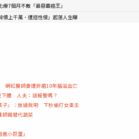
化療7個月不敵「最惡霸癌王」
背債上千萬、遭控性侵」起落人生曝
 網紅醫師妻遭折磨10年腦溢血亡
一兒下體 人夫：該報警嗎？
孩子」：放過我吧 下秒偷打女車主
養師揭替代蔬菜
唱進小巨蛋」