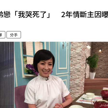
寵物
弟戀「我哭死了」 2年情斷主因
運勢
運動
梅酒
華
分手