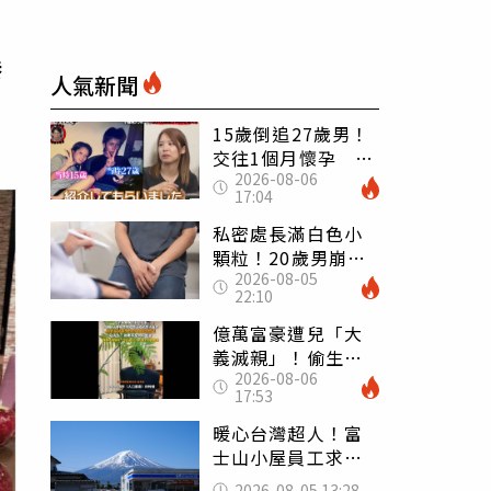
曝
人氣新聞
15歲倒追27歲男！
交往1個月懷孕 36
2026-08-06
歲當阿嬤故事曝光
17:04
私密處長滿白色小
顆粒！20歲男崩潰
2026-08-05
求診 醫曝5大真相
22:10
別再誤會
億萬富豪遭兒「大
義滅親」！偷生子
2026-08-06
怕曝光 竟盜鄰居
17:53
身份辦假證落戶
暖心台灣超人！富
士山小屋員工求助
「想活下去」 山
2026-08-05 13:28