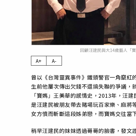
回顧汪建民與大14歲藝人「寶
A+
A-
曾以《台灣靈異事件》鐵頭警官一角竄紅的
生前他屢次傳出欠錢不還搞失聯的爭議，就
「寶媽」王美華的感情史，2013年，汪
是汪建民被朋友帶去賭場玩百家樂、麻將
女方憤而斬斷這段姊弟戀，而寶媽交往當
稍早汪建民的妹妹透過哥哥的臉書，發文證