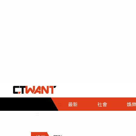
社會首頁
娛樂首頁
財經首頁
政
:::
最新
社會
娛
時事
即時
熱線
:::
直擊
大條
人物
調查
專題
３Ｃ