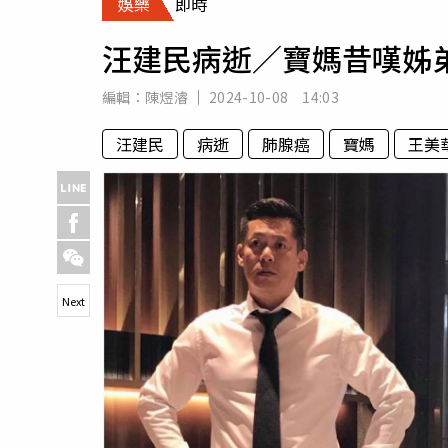
娛樂
即時
人物
汽車
汪建民病逝／寶媽昔嘆姊
專欄
房產新勢力
編輯：
陳煜濬
2024-10-08 14:03
汪建民
病逝
肺腺癌
寶媽
王美
Next