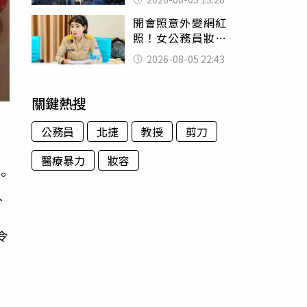
友狂背物資上山：
開會照意外變網紅
台灣真的是寶島
照！女公務員妝容
掀2千則留言 本人
2026-08-05 22:43
怒嗆：化妝有錯嗎
關鍵熱搜
公務員
北捷
教授
剪刀
醫療暴力
妝容
。
人
令