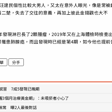
為汪建民個性比較大男人，又太在意外人眼光，像是常被
清二楚，失去了交往的意義，再加上彼此金錢觀也大不
年發現淋巴長了2顆腫瘤，2019年又在上海體檢時檢查
樣罹患肺腺癌，而且發現時已經是第4期，如今他也提前
華
分手
感冒 7成5發現已晚期
握3個月治療黃金期」：未吸菸者小心了
無常 曝2人最後對話