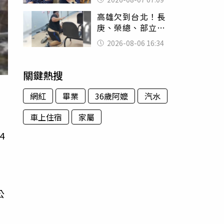
用鮮卑文寫詩？
高雄欠到台北！長
庚、榮總、部立醫
院都受害 「醫療
2026-08-06 16:34
暴力男」離譜紀錄
曝光
關鍵熱搜
網紅
畢業
36歲阿嬤
汽水
車上住宿
家屬
4
9
公