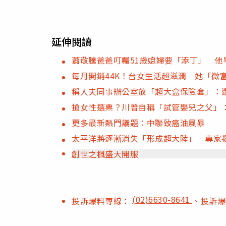
延伸閱讀
蕭敬騰爸爸叮囑51歲媳婦要「添丁」 
每月開銷44K！台女生活超滋潤 她「微
稱人夫同事辦公室放「超大盒保險套」：
搶女性選票？川普自稱「試管嬰兒之父」：
更多最新熱門議題：中聯致癌油風暴
太平洋將逐漸消失「形成超大陸」 專家
創世之楓盛大開服
(02)6630-8641
投訴爆料專線：
、投訴