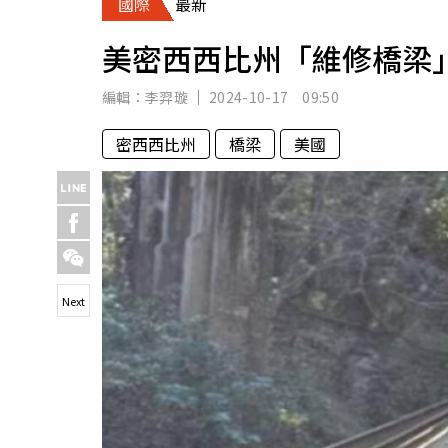
國際
最新
人物
汽車
美密西西比州「維修橋梁
專欄
房產新勢力
編輯：
李羿璇
2024-10-17 09:50
密西西比州
橋梁
美國
Next