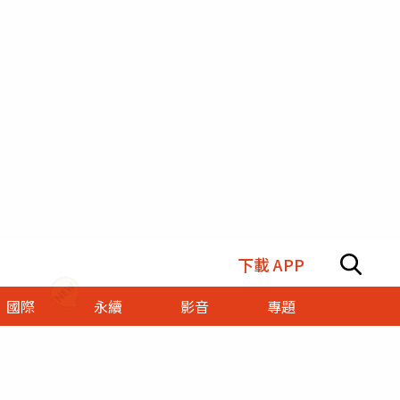
下載 APP
國際
永續
影音
專題