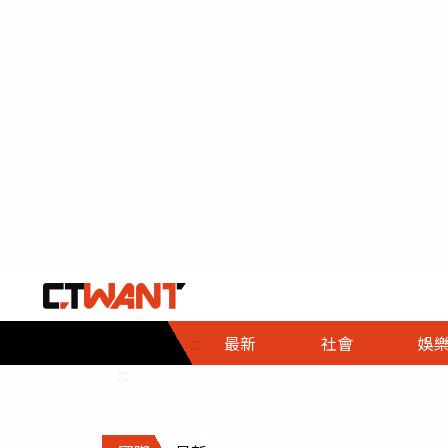
社會首頁
娛樂首頁
財經首頁
政
:::
最新
社會
娛
時事
即時
熱線
:::
直擊
大條
人物
調查
專題
３Ｃ