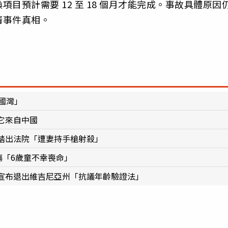
目預計需要 12 至 18 個月才能完成。事故具體原因
清事件真相。
國灣」
它來自中國
踏出法院「遭妻持手槍射殺」
傷「6歲童不幸喪命」
宣布退出維吉尼亞州「抗議年齡驗證法」