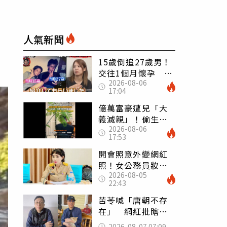
人氣新聞
15歲倒追27歲男！
交往1個月懷孕 36
2026-08-06
歲當阿嬤故事曝光
17:04
億萬富豪遭兒「大
義滅親」！偷生子
2026-08-06
怕曝光 竟盜鄰居
17:53
身份辦假證落戶
開會照意外變網紅
照！女公務員妝容
2026-08-05
掀2千則留言 本人
22:43
怒嗆：化妝有錯嗎
苦苓喊「唐朝不存
在」 網紅批瞎編
歷史：李白、杜甫
2026-08-07 07:09