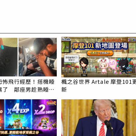
PR
恐怖飛行經歷！搭機睡
楓之谷世界 Artale 摩登101
濕了 鄰座男趁熟睡猥
新
留體液