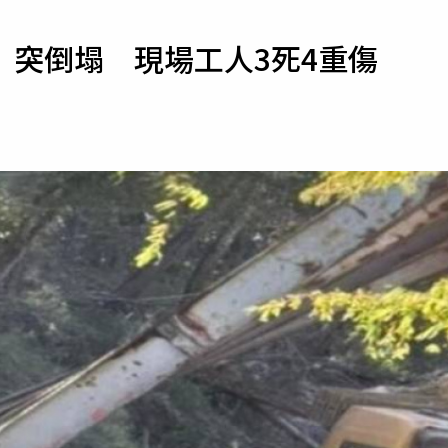
寵物
」突倒塌 現場工人3死4重傷
運勢
運動
梅酒