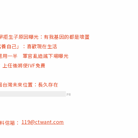
他早拒生子原因曝光：有我基因的都是壞蛋
富養自己」：喜歡現在生活
還用一半 軍官亂造謠下場曝光
上任後將使IVF免費
揭台灣未來位置：長久存在
PR
119@ctwant.com
爆料信箱：