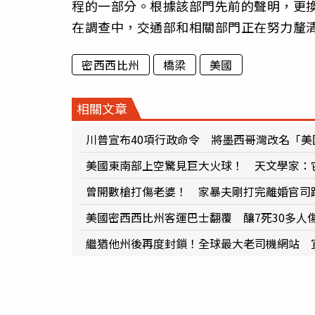
程的一部分。根據該部門先前的聲明，更換項
在調查中，交通部和相關部門正在努力釐
密西西比州
橋梁
美國
相關文章
川普宣布40項行政命令 將墨西哥灣改名「美
美國東南部上空驚見巨大火球！ 天文學家：
曾開數槍打傷老婆！ 家暴夫剛打完離婚官司
美國密西西比州客運巴士翻覆 釀7死30多人
繼猶他州後再度封鎖！全球最大老司機網站 