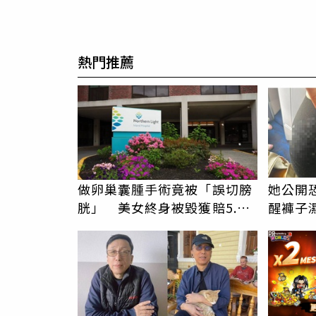
熱門推薦
做卵巢囊腫手術竟被「誤切膀
她公開
胱」 美女終身被毀獲賠5.5
醒褲子
億
褻還疑
PR