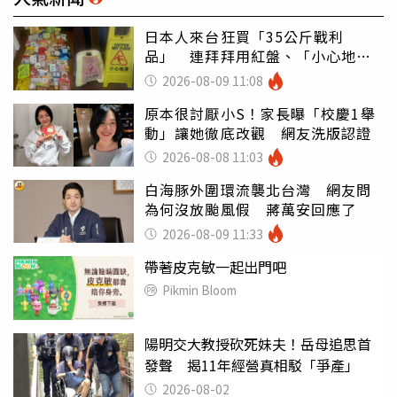
日本人來台狂買「35公斤戰利
品」 連拜拜用紅盤、「小心地
滑」告示牌也帶回家
2026-08-09 11:08
原本很討厭小S！家長曝「校慶1舉
動」讓她徹底改觀 網友洗版認證
2026-08-08 11:03
白海豚外圍環流襲北台灣 網友問
為何沒放颱風假 蔣萬安回應了
2026-08-09 11:33
帶著皮克敏一起出門吧
Pikmin Bloom
陽明交大教授砍死妹夫！岳母追思首
發聲 揭11年經營真相駁「爭產」
2026-08-02