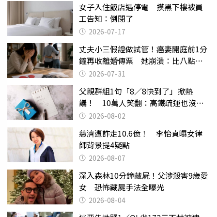
女子入住飯店遇停電 摸黑下樓被員
工告知：倒閉了
2026-07-17
丈夫小三假證做試管！癌妻開庭前1分
鐘再收離婚傳票 她崩潰：比八點檔
還扯
2026-07-31
父親群組1句「8／8快到了」掀熱
議！ 10萬人笑翻：高鐵疏運也沒列
父親節
2026-08-02
慈濟遭詐走10.6億！ 李怡貞曝女律
師背景提4疑點
2026-08-07
深入森林10分鐘藏屍！父涉殺害9歲愛
女 恐怖藏屍手法全曝光
2026-08-04