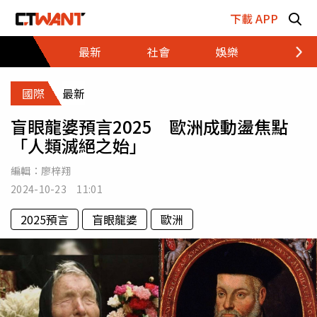
跳至主要內容區塊
下載 APP
最新
社會
娛樂
財經
國際
最新
盲眼龍婆預言2025 歐洲成動盪焦點
「人類滅絕之始」
編輯：
廖梓翔
2024-10-23 11:01
2025預言
盲眼龍婆
歐洲