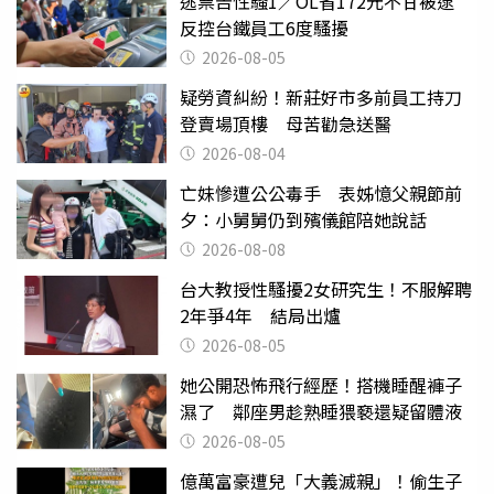
逃票告性騷1／OL省172元不甘被逮
反控台鐵員工6度騷擾
2026-08-05
疑勞資糾紛！新莊好市多前員工持刀
登賣場頂樓 母苦勸急送醫
2026-08-04
亡妹慘遭公公毒手 表姊憶父親節前
夕：小舅舅仍到殯儀館陪她說話
2026-08-08
台大教授性騷擾2女研究生！不服解聘
2年爭4年 結局出爐
2026-08-05
她公開恐怖飛行經歷！搭機睡醒褲子
濕了 鄰座男趁熟睡猥褻還疑留體液
2026-08-05
億萬富豪遭兒「大義滅親」！偷生子