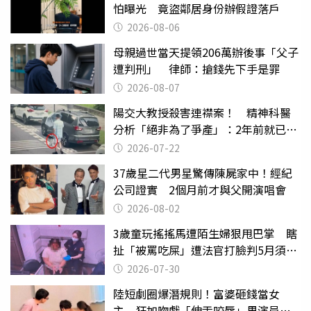
怕曝光 竟盜鄰居身份辦假證落戶
2026-08-06
母親過世當天提領206萬辦後事「父子
遭判刑」 律師：搶錢先下手是罪
2026-08-07
陽交大教授殺害連襟案！ 精神科醫
分析「絕非為了爭產」：2年前就已言
行詭異
2026-07-22
37歲星二代男星驚傳陳屍家中！經紀
公司證實 2個月前才與父開演唱會
2026-08-02
3歲童玩搖搖馬遭陌生婦狠甩巴掌 瞎
扯「被罵吃屎」遭法官打臉判5月須入
監
2026-07-30
陸短劇圈爆潛規則！富婆砸錢當女
主 狂加吻戲「伸舌咬唇」男演員崩