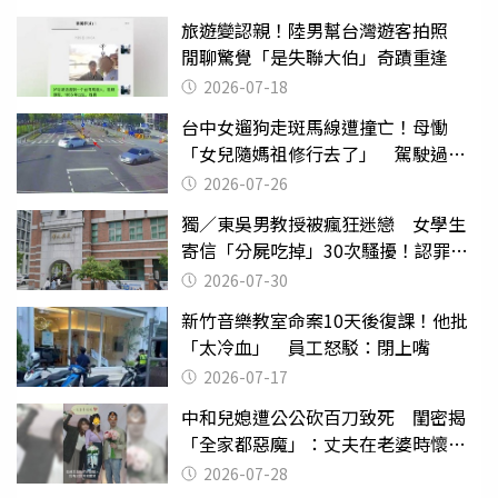
旅遊變認親！陸男幫台灣遊客拍照
閒聊驚覺「是失聯大伯」奇蹟重逢
2026-07-18
台中女遛狗走斑馬線遭撞亡！母慟
「女兒隨媽祖修行去了」 駕駛過失
致死判9月
2026-07-26
獨／東吳男教授被瘋狂迷戀 女學生
寄信「分屍吃掉」30次騷擾！認罪免
關
2026-07-30
新竹音樂教室命案10天後復課！他批
「太冷血」 員工怒駁：閉上嘴
2026-07-17
中和兒媳遭公公砍百刀致死 閨密揭
「全家都惡魔」：丈夫在老婆時懷孕
摔東西
2026-07-28