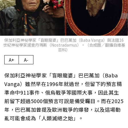
保加利亞神祕學家「盲眼龍婆」巴巴萬加（Baba Vanga）與法國16
世紀神祕學家諾查丹瑪斯（Nostradamus）。（合成圖／翻攝自維基
百科）
A+
A-
保加利亞神祕學家「盲眼龍婆」巴巴萬加（Baba
Vanga）雖然早在1996年就過世，但留下的預言精
準命中911事件、俄烏戰爭等國際大事，因此其生
前留下超過5000個預言可說是備受矚目。而在2025
年，巴巴萬加曾提及歐洲戰爭的爆發，以及這場動
亂可能會成為「人類滅絕之始」。