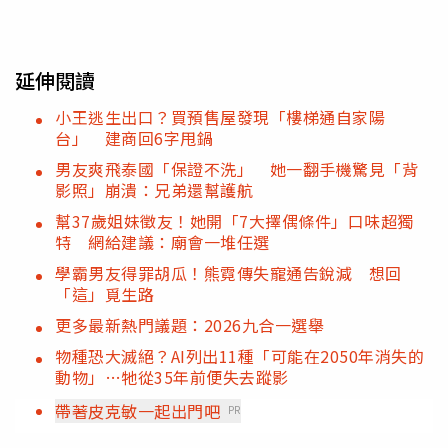
延伸閱讀
小王逃生出口？買預售屋發現「樓梯通自家陽
台」 建商回6字甩鍋
男友爽飛泰國「保證不洗」 她一翻手機驚見「背
影照」崩潰：兄弟還幫護航
幫37歲姐妹徵友！她開「7大擇偶條件」口味超獨
特 網給建議：廟會一堆任選
學霸男友得罪胡瓜！熊霓傳失寵通告銳減 想回
「這」覓生路
更多最新熱門議題：2026九合一選舉
物種恐大滅絕？AI列出11種「可能在2050年消失的
動物」…牠從35年前便失去蹤影
帶著皮克敏一起出門吧
PR