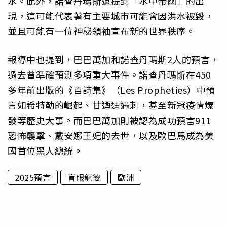
水。此外，諾查丹瑪斯還提到「水中帝國」的出
現，這可能代表著有主要城市可能會因洪水被毀，
並且可能有一位神秘領袖宣布新的世界秩序。
報導中也提到，巴巴萬加和諾查丹瑪斯2人的預言，
過去曾準確預測多項重大事件。諾查丹瑪斯在450
多年前出版的《百詩集》（Les Propheties）中預
言如希特勒的崛起、甘迺迪遇刺，甚至新冠疫情爆
發等歷史大事。而巴巴萬加則被認為成功預言911
恐怖襲擊、戴安娜王妃的去世，以及歐巴馬成為美
國首位黑人總統。
2025預言
盲眼龍婆
歐洲