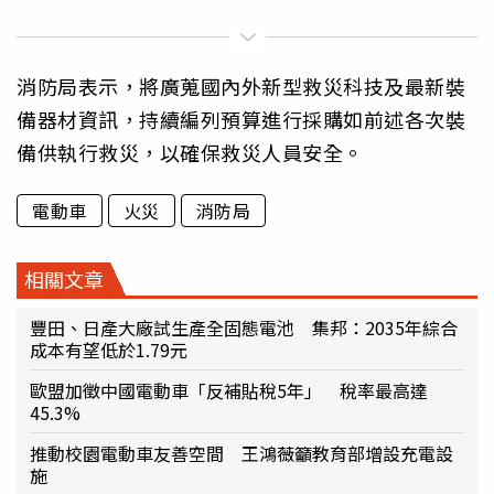
消防局表示，將廣蒐國內外新型救災科技及最新裝
備器材資訊，持續編列預算進行採購如前述各次裝
備供執行救災，以確保救災人員安全。
電動車
火災
消防局
相關文章
豐田、日產大廠試生產全固態電池 集邦：2035年綜合
成本有望低於1.79元
歐盟加徵中國電動車「反補貼稅5年」 稅率最高達
45.3%
推動校園電動車友善空間 王鴻薇籲教育部增設充電設
施