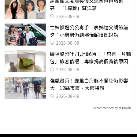
謝金燕父凌晨突發文思念爸爸豬哥
亮 「1標籤」藏洋蔥
2026-08-08
亡妹慘遭公公毒手 表姊憶父親節前
夕：小舅舅仍到殯儀館陪她說話
2026-08-08
機場酪梨吐司要價6百！「只有一片麵
包」旅客傻眼 專家揭高價背後原因
2026-08-08
強風豪雨！颱風白海豚不登陸仍影響
大 12縣市豪、大雨特報
2026-08-09
Recommended by