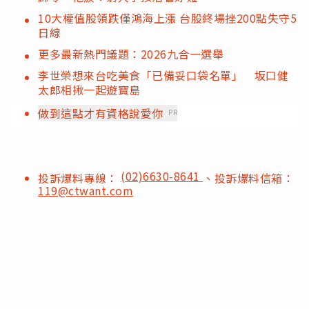
10大權值股領跌僅鴻海上漲 台股終場挫200點失守5
日線
更多最新熱門議題：2026九合一選舉
李世榮想來台吃美食「已備妥口袋名單」 坂口健
太郎相揪一起遊寶島
做到這點才有資格說愛你
PR
(02)6630-8641
投訴爆料專線：
、投訴爆料信箱：
119@ctwant.com