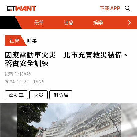
跳至主要內容區塊
下載 APP
最新
社會
娛樂
財經
社會
時事
因應電動車火災 北市充實救災裝備、
落實安全訓練
記者：
林冠吟
2024-10-23 15:25
電動車
火災
消防局