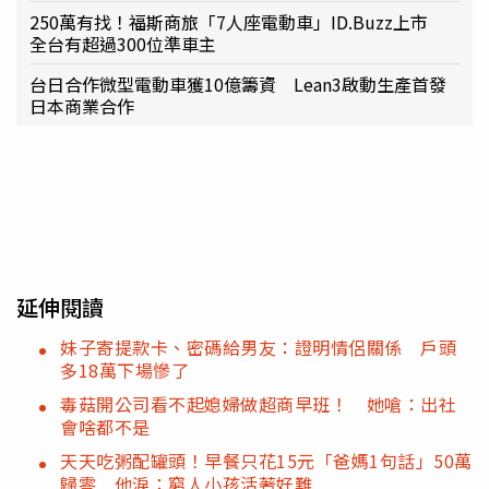
250萬有找！福斯商旅「7人座電動車」ID.Buzz上市
全台有超過300位準車主
台日合作微型電動車獲10億籌資 Lean3啟動生產首發
日本商業合作
延伸閱讀
妹子寄提款卡、密碼給男友：證明情侶關係 戶頭
多18萬下場慘了
毒菇開公司看不起媳婦做超商早班！ 她嗆：出社
會啥都不是
天天吃粥配罐頭！早餐只花15元「爸媽1句話」50萬
歸零 他淚：窮人小孩活著好難