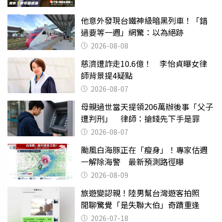
他意外發現台鐵神級暗黑列車！「錯
過要等一週」網驚：以為絕跡
2026-08-08
慈濟遭詐走10.6億！ 李怡貞曝女律
師背景提4疑點
2026-08-07
母親過世當天提領206萬辦後事「父子
遭判刑」 律師：搶錢先下手是罪
2026-08-07
颱風白海豚正在「瘦身」！專家估週
一解除海警 最新預測路徑曝
2026-08-09
旅遊變認親！陸男幫台灣遊客拍照
閒聊驚覺「是失聯大伯」奇蹟重逢
2026-07-18