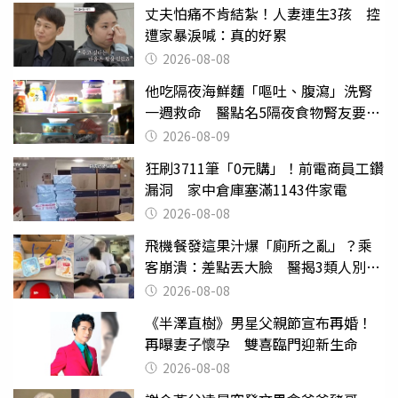
丈夫怕痛不肯結紮！人妻連生3孩 控
遭家暴淚喊：真的好累
2026-08-08
他吃隔夜海鮮麵「嘔吐、腹瀉」洗腎
一週救命 醫點名5隔夜食物腎友要注
意
2026-08-09
狂刷3711筆「0元購」！前電商員工鑽
漏洞 家中倉庫塞滿1143件家電
2026-08-08
飛機餐發這果汁爆「廁所之亂」？乘
客崩潰：差點丟大臉 醫揭3類人別亂
喝
2026-08-08
《半澤直樹》男星父親節宣布再婚！
再曝妻子懷孕 雙喜臨門迎新生命
2026-08-08