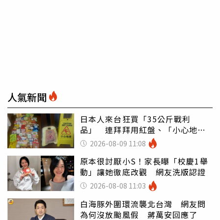
人氣新聞
日本人來台狂買「35公斤戰利
品」 連拜拜用紅盤、「小心地
滑」告示牌也帶回家
2026-08-09 11:08
原本很討厭小S！家長曝「校慶1舉
動」讓她徹底改觀 網友洗版認證
2026-08-08 11:03
白海豚外圍環流襲北台灣 網友問
為何沒放颱風假 蔣萬安回應了