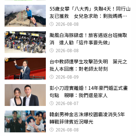
55歲女攀「八大秀」失聯4天！同行山
友已獲救 女兒急求助：剩我媽媽還
沒找到
2026-08-08
颱風白海豚肆虐！旅客遇返台班機取
消 達人勸「這件事要先做」
2026-08-08
台中教師遭學生攻擊恐失明 葉元之
批人本回應：對老師太苛刻
2026-08-09
彭小刀證實離婚！14年豪門婚正式畫
句點 親曝：我們還是家人
2026-08-07
韓劇男神金志洙爆校園霸凌消失5年
轉戰菲律賓近況曝光
2026-08-08