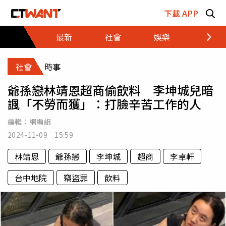
跳至主要內容區塊
下載 APP
最新
社會
娛樂
財經
社會
時事
爺孫戀林靖恩超商偷飲料 李坤城兒暗
諷「不勞而獲」：打臉辛苦工作的人
編輯：
網編組
2024-11-09 15:59
林靖恩
爺孫戀
李坤城
超商
李卓軒
台中地院
竊盜罪
飲料