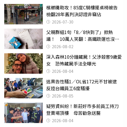
檳榔攤助攻！85度C騎樓擺桌椅被告
檢翻28年舊判決認證非竊佔
2026-07-30
父親群組1句「8／8快到了」掀熱
議！ 10萬人笑翻：高鐵疏運也沒列
父親節
2026-08-02
深入森林10分鐘藏屍！父涉殺害9歲愛
女 恐怖藏屍手法全曝光
2026-08-04
逃票告性騷1／OL省172元不甘被逮
反控台鐵員工6度騷擾
2026-08-05
疑勞資糾紛！新莊好市多前員工持刀
登賣場頂樓 母苦勸急送醫
2026-08-04