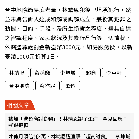
台中地院簡易庭考量，林靖恩犯後已坦承犯行，然
並未與告訴人達成和解或調解成立，兼衡其犯罪之
動機、目的、手段、及所生損害之程度，暨其自述
之智識程度、家庭狀況及其素行品行等一切情狀，
依竊盜罪處罰金新臺幣3000元，如易服勞役，以新
臺幣1000元折算1日。
林靖恩
爺孫戀
李坤城
超商
李卓軒
台中地院
竊盜罪
飲料
相關文章
被爆「進超商討食物」！林靖恩認了生病 罕見回應：
我很抱歉
才傳月領信託3萬…林靖恩遭直擊「超商討食」 李坤城