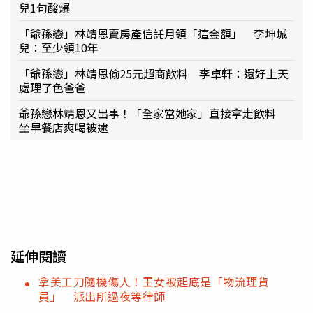
兒1句酸爆
「爺孫戀」林靖恩賣房產信託月領「這金額」 李坤城
兒：至少領10年
「爺孫戀」林靖恩偷25元超商飲料 李卓軒：還好上天
處理了色爸爸
爺孫戀林靖恩又出事！「全家當她家」直接拿走飲料
坐早餐店爽喝被逮
延伸閱讀
拿美工刀隨機傷人！王女被起底是「物流理貨
員」 派出所過夜等律師