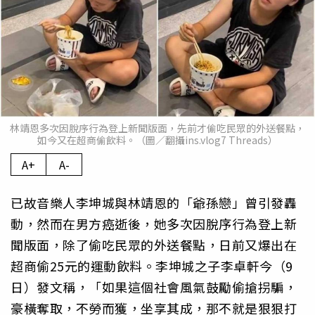
林靖恩多次因脫序行為登上新聞版面，先前才偷吃民眾的外送餐點，
如今又在超商偷飲料。（圖／翻攝ins.vlog7 Threads）
A+
A-
已故音樂人李坤城與林靖恩的「爺孫戀」曾引發轟
動，然而在男方癌逝後，她多次因脫序行為登上新
聞版面，除了偷吃民眾的外送餐點，日前又爆出在
超商偷25元的運動飲料。李坤城之子李卓軒今（9
日）發文稱，「如果這個社會風氣鼓勵偷搶拐騙，
豪橫奪取，不勞而獲，坐享其成，那不就是狠狠打