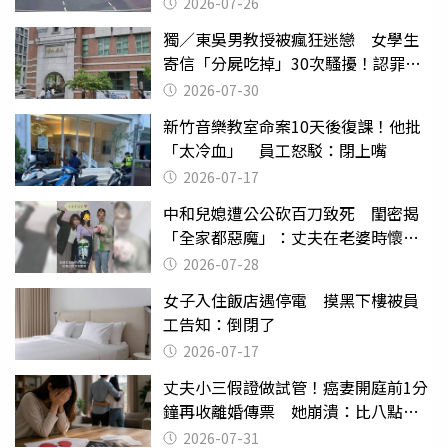
致死判9月
2026-07-26
獨／東吳男教授被瘋狂迷戀 女學生
寄信「分屍吃掉」30次騷擾！認罪免
關
2026-07-30
新竹音樂教室命案10天後復課！他批
「太冷血」 員工怒駁：閉上嘴
2026-07-17
中和兒媳遭公公砍百刀致死 閨密揭
「全家都惡魔」：丈夫在老婆時懷孕
摔東西
2026-07-28
女子入住飯店遇停電 摸黑下樓被員
工告知：倒閉了
2026-07-17
丈夫小三假證做試管！癌妻開庭前1分
鐘再收離婚傳票 她崩潰：比八點檔
還扯
2026-07-31