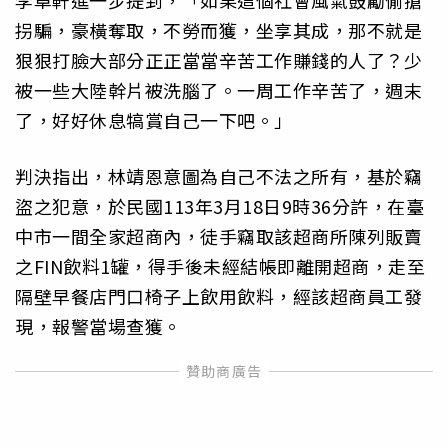
李卓軒進一步提到，「如果這個社會風氣鼓勵偷搶
拐騙，豪橫奪取，不勞而獲，坐享其成，那不就是
狠狠打臉大部分正正當當辛苦工作賺錢的人了？少
被一些大陸幹片被洗腦了。一周工作辛苦了，週末
了，好好休息犒賞自己一下吧。」
判決指出，林靖恩意圖為自己不法之所有，基於竊
盜之犯意，於民國113年3月18日9時36分許，在臺
中市一間全家超商內，徒手竊取該超商所陳列販賣
之FIN飲料1罐，得手後未經結帳即離開超商，走至
隔壁早餐店門口椅子上飲用飲料，經該超商員工發
現，報警當場查獲。