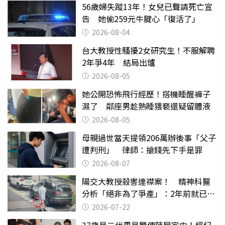
56歲婦失蹤13年！女兒已聲請死亡宣
告 她偷259元牛腱心「復活了」
2026-08-04
台大教授性騷擾2女研究生！不服解聘
2年爭4年 結局出爐
2026-08-05
她公開恐怖飛行經歷！搭機睡醒褲子
濕了 鄰座男趁熟睡猥褻還疑留體液
2026-08-05
母親過世當天提領206萬辦後事「父子
遭判刑」 律師：搶錢先下手是罪
2026-08-07
陽交大教授殺害連襟案！ 精神科醫
分析「絕非為了爭產」：2年前就已言
行詭異
2026-07-22