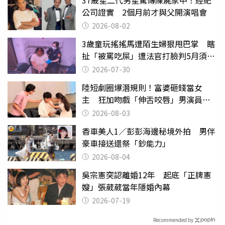
37歲星二代男星驚傳陳屍家中！經紀
公司證實 2個月前才與父開演唱會
2026-08-02
3歲童玩搖搖馬遭陌生婦狠甩巴掌 瞎
扯「被罵吃屎」遭法官打臉判5月須入
監
2026-07-30
陸短劇圈爆潛規則！富婆砸錢當女
主 狂加吻戲「伸舌咬唇」男演員崩
潰
2026-08-03
香車美人1／彭彭海邊秘境外拍 男伴
豪車接送還祭「鈔能力」
2026-08-04
吳宗憲突認離婚12年 起底「正牌憲
嫂」張葳葳當年隱婚內幕
2026-07-19
Recommended by