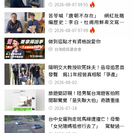
罪
2026-08-07 09:55
苦苓喊「唐朝不存在」 網紅批瞎
編歷史：李白、杜甫用鮮卑文寫
詩？
2026-08-07 07:09
做到這點才有資格說愛你
台灣癌症基金會
陽明交大教授砍死妹夫！岳母追思首
發聲 揭11年經營真相駁「爭產」
2026-08-02
旅遊變認親！陸男幫台灣遊客拍照
閒聊驚覺「是失聯大伯」奇蹟重逢
2026-07-18
台中女遛狗走斑馬線遭撞亡！母慟
「女兒隨媽祖修行去了」 駕駛過失