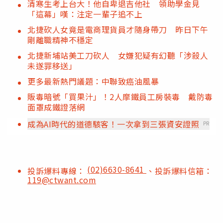
清寒生考上台大！他自卑退吉他社 領助學金見
「這幕」嘆：注定一輩子追不上
北捷砍人女竟是電商理貨員才隨身帶刀 昨日下午
剛離職精神不穩定
北捷新埔站美工刀砍人 女嫌犯疑有幻聽「涉殺人
未遂罪移送」
更多最新熱門議題：中聯致癌油風暴
販毒暗號「買果汁」！2人摩鐵員工房裝毒 戴防毒
面罩成鐵證落網
成為AI時代的道德駭客！一次拿到三張資安證照
PR
(02)6630-8641
投訴爆料專線：
、投訴爆料信箱：
119@ctwant.com