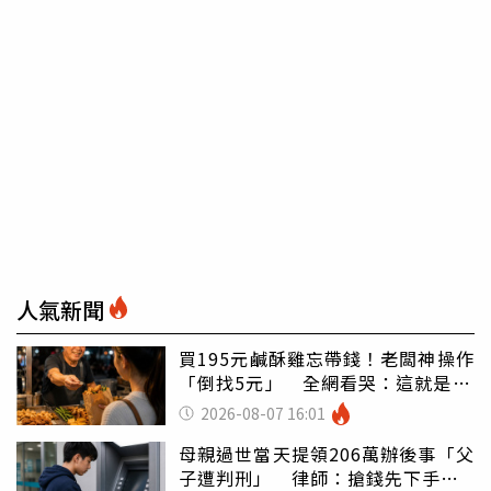
人氣新聞
買195元鹹酥雞忘帶錢！老闆神操作
「倒找5元」 全網看哭：這就是台
灣
2026-08-07 16:01
母親過世當天提領206萬辦後事「父
子遭判刑」 律師：搶錢先下手是