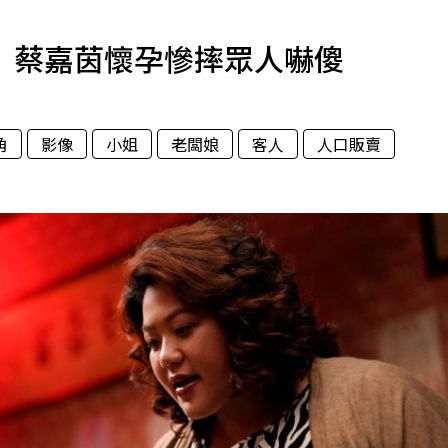
寵物
 蔡嘉茵懷孕慘摔眾人嚇傻
運勢
運動
梅酒
角
影像
小姐
老闆娘
客人
人口販賣