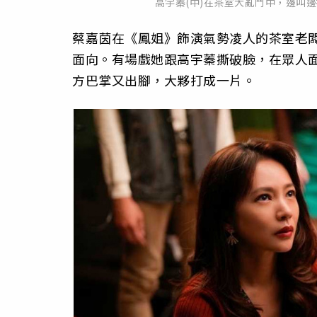
高宇蓁(中)在茶室大亂鬥中，邊叫
蔡嘉茵在《鳳姐》飾演氣勢凌人的茶室老
面向。有場戲她跟高宇蓁撕破臉，在眾人
方巴掌又出腳，大夥打成一片。