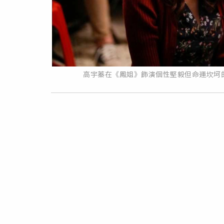
高宇蓁在《鳳姐》飾演個性堅毅但命運坎坷