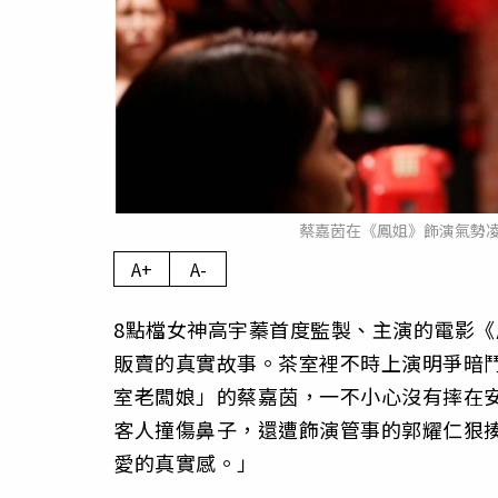
蔡嘉茵在《鳳姐》飾演氣勢
A+
A-
8點檔女神高宇蓁首度監製、主演的電影
販賣的真實故事。茶室裡不時上演明爭暗
室老闆娘」的蔡嘉茵，一不小心沒有摔在
客人撞傷鼻子，還遭飾演管事的郭耀仁狠
愛的真實感。」