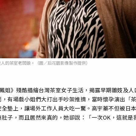
凌人的茶室老闆娘。（圖／后花園影像製作提供）
《鳳姐》殘酷描繪台灣茶室女子生活，揭露早期雛妓及人
鬥，有場戲小姐們大打出手吵架推擠，當時懷孕演出「
安全墊上，讓場外工作人員大吃一驚。高宇蓁不但被日
揍肚子，而且居然來真的，她卻說：「一次OK，這就是