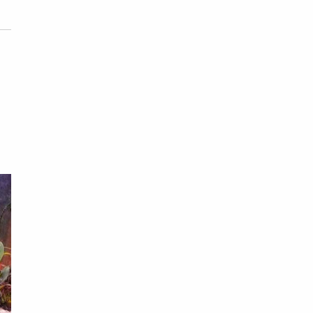
有
，
有