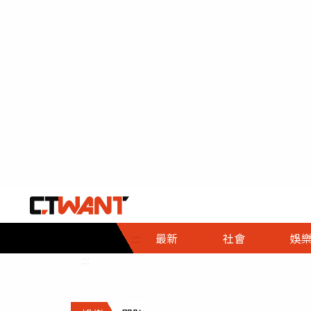
社會首頁
娛樂首頁
財經首頁
政
:::
最新
社會
娛
時事
即時
熱線
:::
直擊
大條
人物
調查
專題
３Ｃ