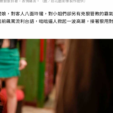
邊被狠狠抓著，表情痛苦。（圖／后花園影像製作提供）
闆娘，對客人八面玲瓏，對小姐們卻另有兇狠管教的霸
面前飆罵流利台語，咄咄逼人掀起一波高潮，接著狠甩