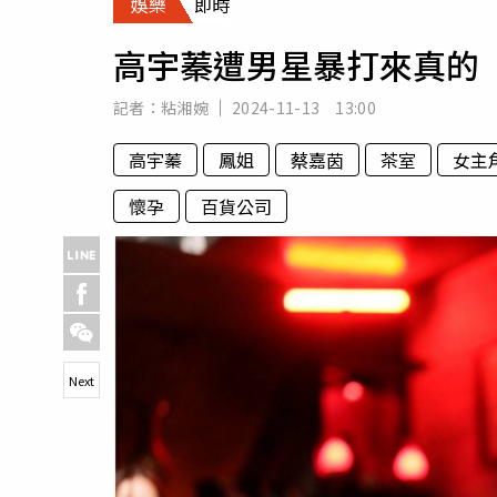
娛樂
即時
人物
汽車
高宇蓁遭男星暴打來真的
專欄
房產新勢力
記者：
粘湘婉
2024-11-13 13:00
高宇蓁
鳳姐
蔡嘉茵
茶室
女主
懷孕
百貨公司
Next