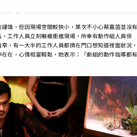
別謹慎，但因現場空間較狹小，某次不小心蔡嘉茵並沒
品，工作人員立刻嚇瘋衝進現場，所幸有動作組人員保
過窄，有一大半的工作人員都擠在門口想知道裡面狀況
神在在，心情相當輕鬆，她表示：「劇組的動作指導都