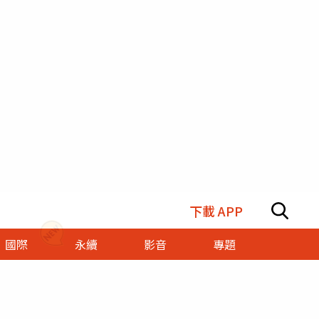
下載 APP
國際
永續
影音
專題