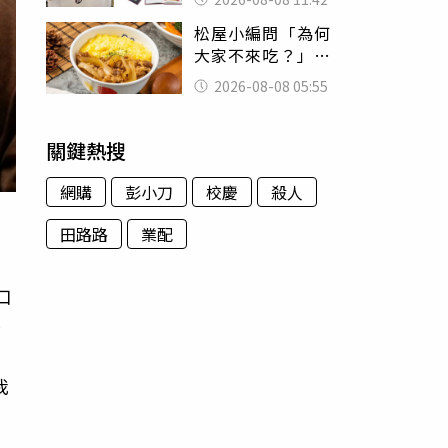
188萬付現購買
松屋小編問「為何
大家不來吃？」
一票人點出3大問
2026-08-08 05:55
題：滿手好牌打到
爛
關鍵熱搜
網購
彭小刀
校慶
殺人
田路路
業配
口
茶
本
我