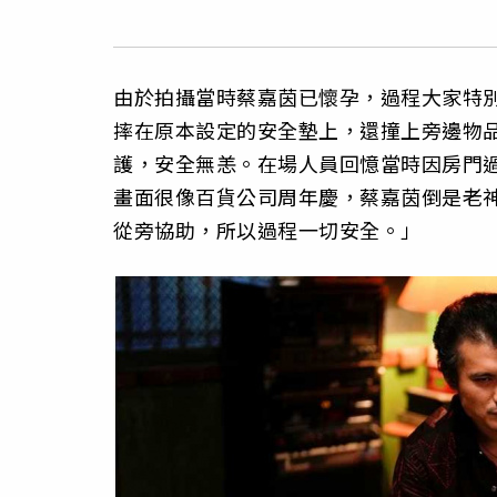
由於拍攝當時蔡嘉茵已懷孕，過程大家特
摔在原本設定的安全墊上，還撞上旁邊物
護，安全無恙。在場人員回憶當時因房門
畫面很像百貨公司周年慶，蔡嘉茵倒是老
從旁協助，所以過程一切安全。」