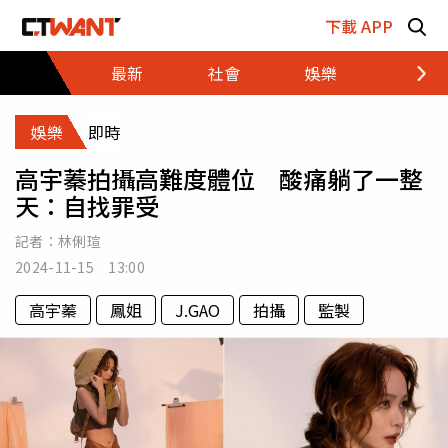
跳至主要內容區塊
下載 APP
最新
社會
娛樂
財經
娛樂
即時
高宇蓁拍攝高難度體位 酸痛躺了一整
天：自找罪受
記者：
林俐瑄
2024-11-15 13:00
高宇蓁
鳳姐
J.GAO
拍攝
監製