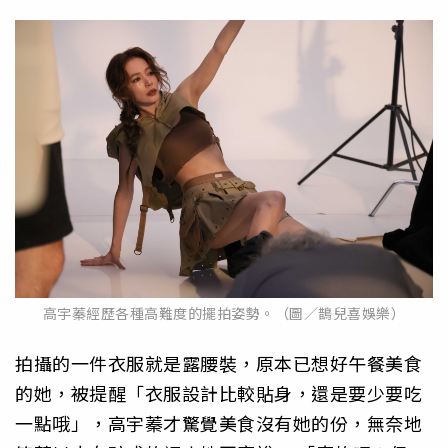
高宇蓁經歷各種高難度的擺拍姿勢。（圖／鵲兒喜娛樂）
拍攝的一件衣服就是露腰裝，原本已想好午餐美食
的她，被提醒「衣服設計比較貼身，還是要少要吃
一點哦」，高宇蓁才驚覺美食沒有她的份，無奈地