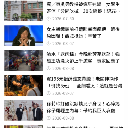
獨／東吳男教授被瘋狂迷戀 女學生
寄信「分屍吃掉」30次騷擾！認罪免
關
2026-07-30
女主播鏡頭前打瞌睡畫面瘋傳 背後
原因曝！觀眾挺她：辛苦了
2026-08-07
清水「送肉粽」今晚赴芳苑送煞！強
碰王功漁火節上千遊客 喪家回應了
2026-08-08
買195元鹹酥雞忘帶錢！老闆神操作
「倒找5元」 全網看哭：這就是台灣
2026-08-07
徐莉玲打破沉默談兒子身世！心碎揭
徐子翔輕生內幕：帶給我巨大哀傷
2026-08-08