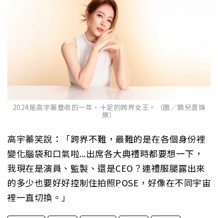
2024是高宇蓁豐收的一年，十足的跨界女王。（圖／鵲兒喜娛
樂）
高宇蓁笑說：「跨界不難，最難的是在各個身份裡
變化腦袋和口氣啦...出席各大典禮時都要想一下，
我現在是演員、監製、還是CEO？連禮服腿露出來
的多少也要好好控制住拍照POSE，好像在不同宇宙
裡一直切換。」