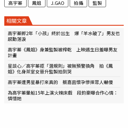
高宇蓁
鳳姐
J.GAO
拍攝
監製
相關文章
高宇蓁孵2年「小孩」終於出生 爆「羊水破了」男友也
感動落淚
高宇蓁《鳳姐》身兼監製被榨乾 上映遇生日羞曝男友
計畫
星談心／高宇蓁拒「潛規則」被無預警換角 拍《鳳
姐》化身茶室女晉升監製拍到哭
高宇蓁遭男星暴打來真的 蔡嘉茵懷孕慘摔眾人嚇傻
為高宇蓁暈船15年上演火辣床戲 段鈞豪曝合作心情：
憐惜她