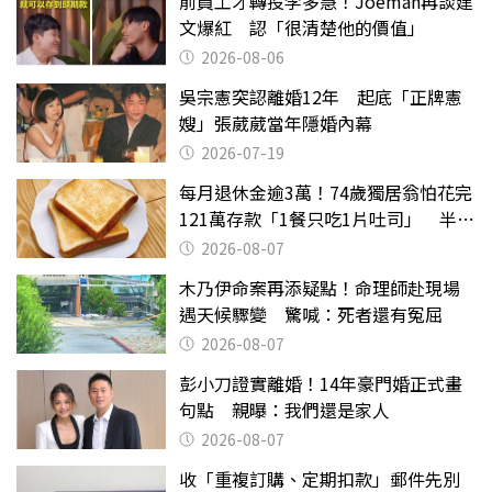
前員工才轉投李多慧！Joeman再談建
文爆紅 認「很清楚他的價值」
2026-08-06
吳宗憲突認離婚12年 起底「正牌憲
嫂」張葳葳當年隱婚內幕
2026-07-19
每月退休金逾3萬！74歲獨居翁怕花完
121萬存款「1餐只吃1片吐司」 半年
後暴瘦嚇壞女兒
2026-08-07
木乃伊命案再添疑點！命理師赴現場
遇天候驟變 驚喊：死者還有冤屈
2026-08-07
彭小刀證實離婚！14年豪門婚正式畫
句點 親曝：我們還是家人
2026-08-07
收「重複訂購、定期扣款」郵件先別