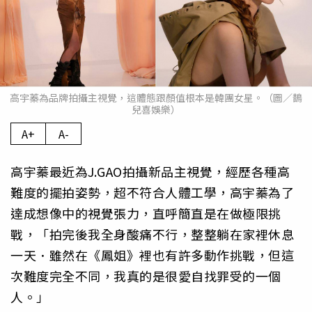
高宇蓁為品牌拍攝主視覺，這體態跟顏值根本是韓團女星。（圖／鵲
兒喜娛樂）
A+
A-
高宇蓁最近為J.GAO拍攝新品主視覺，經歷各種高
難度的擺拍姿勢，超不符合人體工學，高宇蓁為了
達成想像中的視覺張力，直呼簡直是在做極限挑
戰，「拍完後我全身酸痛不行，整整躺在家裡休息
一天．雖然在《鳳姐》裡也有許多動作挑戰，但這
次難度完全不同，我真的是很愛自找罪受的一個
人。」