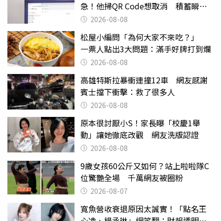
急！他掃QR Code想取消 積蓄瞬間
蒸發
2026-08-08
松屋小編問「為何大家不來吃？」
一票人點出3大問題：滿手好牌打到爛
2026-08-08
高雄特斯拉暴衝連撞12車 網友感謝
賓士擋下衝擊：救了很多人
2026-08-08
原本很討厭小S！家長曝「校慶1舉
動」讓她徹底改觀 網友洗版認證
2026-08-08
9歲女孩60公斤又如何？站上啦啦隊C
位驚艷全場 千萬網友被圈粉
2026-08-07
寬魚營收衰退原因太誠實！「點名王
心凌、楊丞琳」網笑翻：財報透明度