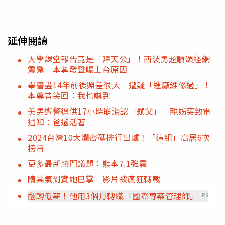
延伸閱讀
大學課堂報告竟是「拜天公」！西裝男超順頌經網
震驚 本尊發聲曝上台原因
畢書盡14年前後照差很大 遭疑「進廠維修過」！
本尊昔笑回：我也嚇到
美男遭警逼供17小時崩潰認「弒父」 親姊突致電
通知：爸還活著
2024台灣10大爛密碼排行出爐！「這組」高居6次
榜首
更多最新熱門議題：熊本7.1強震
隋棠氣到賞她巴掌 影片被瘋狂轉載
翻轉低薪！他用3個月轉職「國際專案管理師」
PR