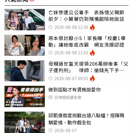
亡妹慘遭公公毒手 表姊憶父親節
前夕：小舅舅仍到殯儀館陪她說話
2026-08-08 12:30
原本很討厭小S！家長曝「校慶1舉
動」讓她徹底改觀 網友洗版認證
2026-08-08 11:03
母親過世當天提領206萬辦後事「父
子遭判刑」 律師：搶錢先下手是
罪
2026-08-07 09:55
做到這點才有資格說愛你
台灣癌症基金會
邱凱偉首度挑戰台語八點檔！搭陳珮
騏愛情、動作戲全包
2026-08-07