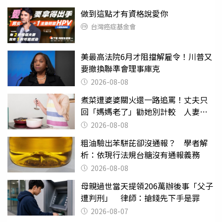
做到這點才有資格說愛你
台灣癌症基金會
美最高法院6月才阻擋解雇令！川普又
要撤換聯準會理事庫克
2026-08-08
煮菜遭婆婆關火還一路追罵！丈夫只
回「媽媽老了」勸她別計較 人妻超
崩潰：我像台傭
2026-08-08
粗油驗出苯駢芘卻沒通報？ 學者解
析：依現行法規台糖沒有通報義務
2026-08-08
母親過世當天提領206萬辦後事「父子
遭判刑」 律師：搶錢先下手是罪
2026-08-07