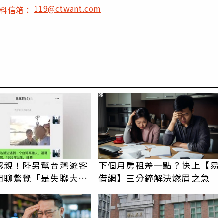
119@ctwant.com
爆料信箱：
PR
認親！陸男幫台灣遊客
下個月房租差一點？快上【
閒聊驚覺「是失聯大
借網】三分鐘解決燃眉之急
蹟重逢