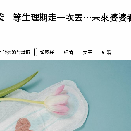
寵物
袋 等生理期走一次丟…未來婆婆
運勢
運動
梅酒
九賤婆媳討論區
塑膠袋
細菌
女子
結婚