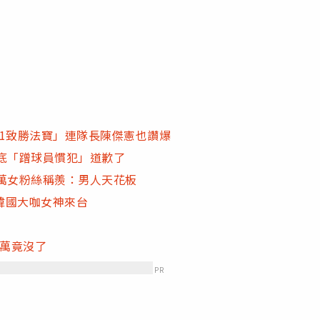
「1致勝法寶」連隊長陳傑憲也讚爆
底「蹭球員慣犯」道歉了
6萬女粉絲稱羨：男人天花板
韓國大咖女神來台
0萬竟沒了
PR