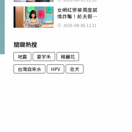
別再誤會
女網紅慘被兩度感
情詐騙！前夫假割
頸詐光200萬再遇假
2026-08-06 12:31
富商「養套殺2000
萬」
關鍵熱搜
地震
夏宇禾
楊麗花
台灣自來水
HPV
忠犬
一
拍