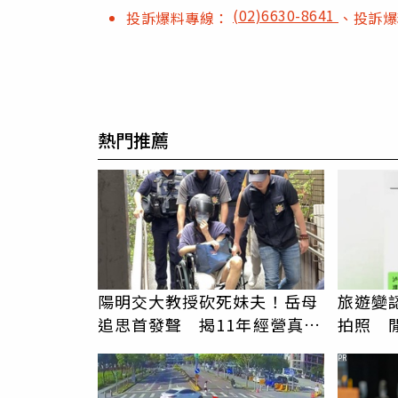
(02)6630-8641
投訴爆料專線：
、投訴
熱門推薦
陽明交大教授砍死妹夫！岳母
旅遊變
追思首發聲 揭11年經營真相
拍照 
駁「爭產」
伯」奇
PR