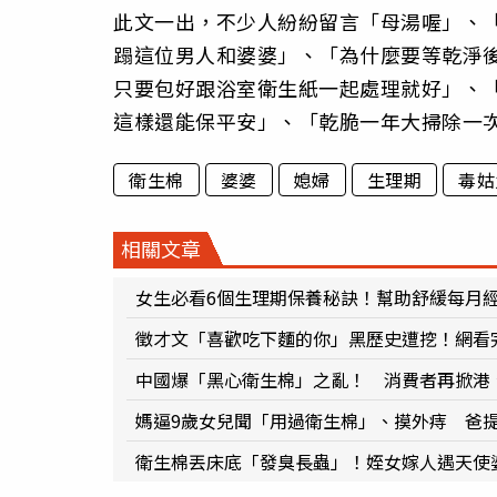
此文一出，不少人紛紛留言「母湯喔」、
蹋這位男人和婆婆」、「為什麼要等乾淨
只要包好跟浴室衛生紙一起處理就好」、
這樣還能保平安」、「乾脆一年大掃除一
衛生棉
婆婆
媳婦
生理期
毒姑
相關文章
女生必看6個生理期保養秘訣！幫助舒緩每月
徵才文「喜歡吃下麵的你」黑歷史遭挖！網看
中國爆「黑心衛生棉」之亂！ 消費者再掀港
媽逼9歲女兒聞「用過衛生棉」、摸外痔 爸提
衛生棉丟床底「發臭長蟲」！姪女嫁人遇天使