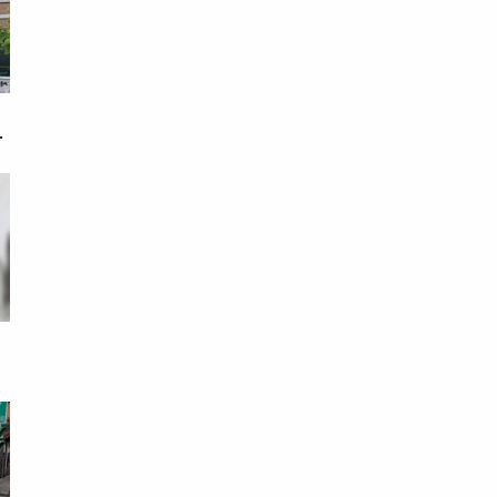
戀
次
死
夫