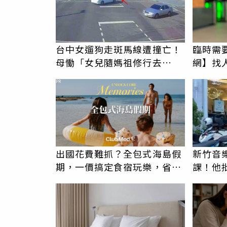
台中女遛狗走斑馬線遭撞亡！
臨時需
母慟「女兒隨媽祖修行去
網】找
了」 駕駛過失致死判9月
PR
出國花費難抓？全包式海島假
新竹音
期，一價搞定食宿玩樂，省錢
課！他
更省心！
駁：閉