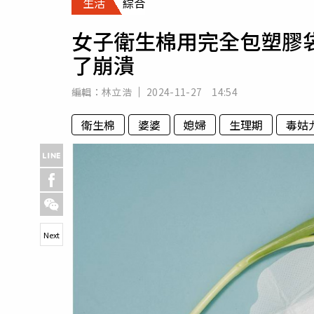
生活
綜合
人物
汽車
女子衛生棉用完全包塑膠
專欄
了崩潰
房產新勢力
編輯：
林立浩
2024-11-27 14:54
衛生棉
婆婆
媳婦
生理期
毒姑
Next