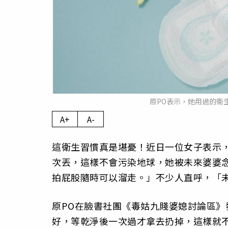
原PO表示，她用過的衛生
A+
A-
這衛生習慣真是堪憂！近日一位女子表示
次丟，這樣不會污染地球，她被未來婆婆
拍屁股隨時可以溜走。」不少人直呼，「
原PO在臉書社團《毒姑九賤婆媳討論區
好，等乾淨後一次過才拿去扔掉，這樣就