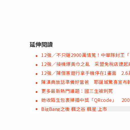
延伸閱讀
12強／不只砸2900萬情蒐！中華隊封王
12強／接機爆黃巾之亂 采盟免稅店遭起
12強／陳傑憲遊行拿手機停在1畫面 2.
陳漢典放話準備好當爸 耶誕城驚喜宣布
更多最新熱門議題：國三生被刺死
她收陌生包裹掃描中獎「QRcode」 20
BigBang之後 楓之谷 楓星 上市