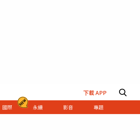
下載 APP
國際
永續
影音
專題