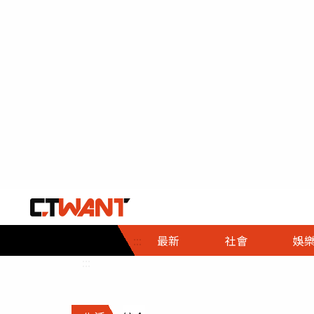
社會首頁
娛樂首頁
財經首頁
政
:::
最新
社會
娛
時事
即時
熱線
:::
直擊
大條
人物
調查
專題
３Ｃ