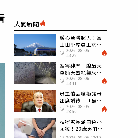
看
人氣新聞
暖心台灣超人！富
士山小屋員工求助
2026-08-05
「想活下去」 山
13:28
友狂背物資上山：
台灣真的是寶島
蝗害肆虐！蝗蟲大
軍鋪天蓋地襲來宛
2026-08-06
如末日 網驚：聖
13:41
經十災
員工怕丟臉拒讓母
出席婚禮 「最愛
2026-08-05
發錢老闆」震怒開
18:50
除：我看不起你
私密處長滿白色小
顆粒！20歲男崩潰
求診 醫曝5大真相
2026-08-05 22:10