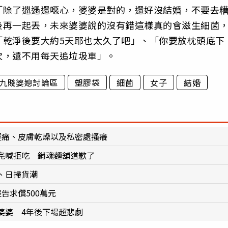
「除了邋遢還噁心，婆婆是對的，還好沒結婚，不要去
後再一起丟，未來婆婆說的沒有錯這樣真的會滋生細菌
「乾淨後要大約5天耶也太久了吧」、「你要放枕頭底下
次，還不用每天追垃圾車」。
九賤婆媳討論區
塑膠袋
細菌
女子
結婚
經痛、皮膚乾燥以及私密處搔癢
完喊拒吃 銷魂麵舖道歉了
、日掃貨潮
告求償500萬元
婆婆 4年後下場超悲劇