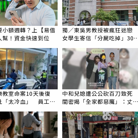
要小額週轉？上【易借
獨／東吳男教授被瘋狂迷
人幫！資金快速到位
女學生寄信「分屍吃掉」30
騷擾！認罪免關
樂教室命案10天後復
中和兒媳遭公公砍百刀致
批「太冷血」 員工怒
閨密揭「全家都惡魔」：丈
上嘴
在老婆時懷孕摔東西