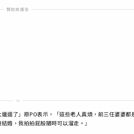
太邋遢了」原PO表示，「這些老人真煩，前三任婆婆都
沒結婚，我拍拍屁股隨時可以溜走。」