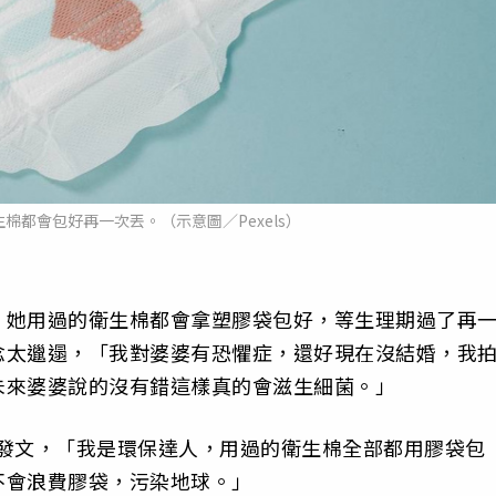
棉都會包好再一次丟。（示意圖／Pexels）
，她用過的衛生棉都會拿塑膠袋包好，等生理期過了再
念太邋遢，「我對婆婆有恐懼症，還好現在沒結婚，我
未來婆婆說的沒有錯這樣真的會滋生細菌。」
》發文，「我是環保達人，用過的衛生棉全部都用膠袋包
不會浪費膠袋，污染地球。」