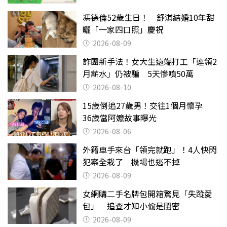
馮德倫52歲生日！ 舒淇結婚10年甜
曬「一家四口照」慶祝
2026-08-09
詐團新手法！女大生遠端打工「連領2
月薪水」仍被騙 5天慘噴50萬
2026-08-10
15歲倒追27歲男！交往1個月懷孕
36歲當阿嬤故事曝光
2026-08-06
外籍車手來台「領完就跑」！4人快閃
犯案全栽了 機場也逃不掉
2026-08-09
女網購二手名牌包開箱驚見「失蹤愛
包」 追查才知小偷是閨密
2026-08-09