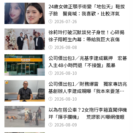
24歲女做正顎手術變「地包天」鞋拔
子臉 醫竟喊：我喜歡，比較洋氣
2026-07-26
徐莉玲打破沉默談兒子身世！心碎揭
徐子翔輕生內幕：帶給我巨大哀傷
2026-08-08
公司債出包3／兆基李建成羈押 宏碁
入主48小時閃退「不接盤」風暴
2026-08-10
公司債出包1／財務爆雷 獨家專訪兆
基創辦人李建成親曝「我本來要落
跑」
2026-08-10
以為在搭公車？2女拖行李箱直闖停機
坪「揮手攔機」 荒謬影片曝網傻眼
2026-08-09