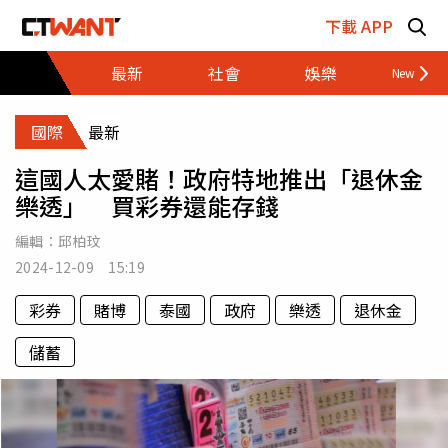
跳至主要內容區塊
下載 APP
最新
社會
娛樂
財經
國際
最新
這國人太愛賭！政府特地推出「退休金
樂透」 買彩券還能存錢
編輯：
邱柏玟
2024-12-09 15:19
彩券
賭博
泰國
政府
樂透
退休金
儲蓄