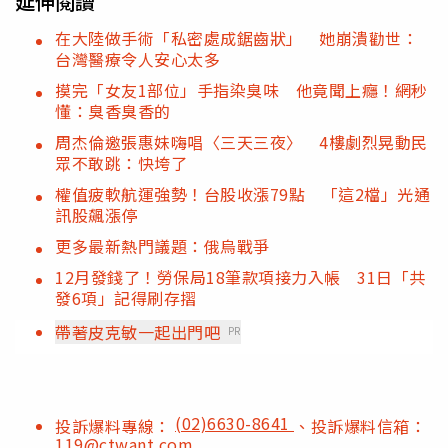
延伸閱讀
在大陸做手術「私密處成鋸齒狀」 她崩潰勸世：
台灣醫療令人安心太多
摸完「女友1部位」手指染臭味 他竟聞上癮！網秒
懂：臭香臭香的
周杰倫邀張惠妹嗨唱〈三天三夜〉 4樓劇烈晃動民
眾不敢跳：快垮了
權值疲軟航運強勢！台股收漲79點 「這2檔」光通
訊股飆漲停
更多最新熱門議題：俄烏戰爭
12月發錢了！勞保局18筆款項接力入帳 31日「共
發6項」記得刷存摺
帶著皮克敏一起出門吧
PR
(02)6630-8641
投訴爆料專線：
、投訴爆料信箱：
119@ctwant.com