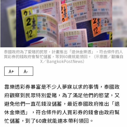
泰國政府為了愛賭的民眾，計畫推出「退休金樂透」，符合條件的人
買彩券的錢政府會幫忙儲蓄，等到60歲就能領回。（示意圖／翻攝自
X／BangkokPostNews）
A+
A-
靠樂透彩券暴富是不少人夢寐以求的事情，泰國政
府觀察到民眾特別愛賭，為了滿足他們的慾望，又
避免他們一直花錢沒儲蓄，最近泰國政府推出「退
休金樂透」，符合條件的人買彩券的錢會由政府幫
忙儲蓄，到了60歲就能連本帶利領回。