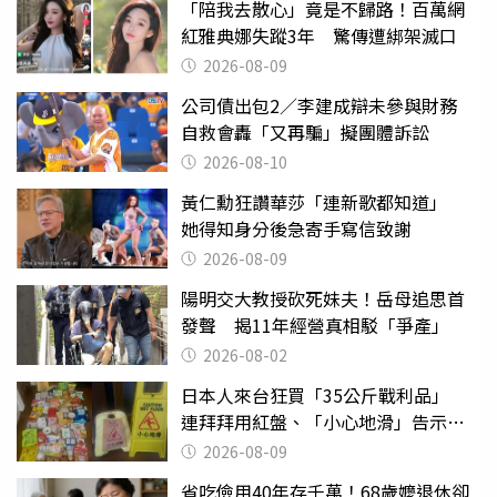
「陪我去散心」竟是不歸路！百萬網
紅雅典娜失蹤3年 驚傳遭綁架滅口
2026-08-09
公司債出包2／李建成辯未參與財務
自救會轟「又再騙」擬團體訴訟
2026-08-10
黃仁勳狂讚華莎「連新歌都知道」
她得知身分後急寄手寫信致謝
2026-08-09
陽明交大教授砍死妹夫！岳母追思首
發聲 揭11年經營真相駁「爭產」
2026-08-02
日本人來台狂買「35公斤戰利品」
連拜拜用紅盤、「小心地滑」告示牌
也帶回家
2026-08-09
省吃儉用40年存千萬！68歲嬤退休卻