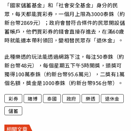
「國家儲蓄基金」和「社會安全基金」身分的民
眾，每天都能買彩券，一個月上限為3000泰銖（約
新台幣2869元）；政府會替符合條件的民眾開設儲
蓄帳戶，他們買彩券的錢會直接存進去，在滿60歲
時就能連本帶利領回，變相替民眾存「退休金」。
此種樂透的玩法能透過網路下注，每注50泰銖（約
新台幣48元），每個星期五下午5時開獎，頭獎可
獨得100萬泰銖（約新台幣95.6萬元），二獎有1萬
個名額，獎金是1000泰銖（約新台幣956台幣）。
彩券
賭博
泰國
政府
樂透
退休金
儲蓄
相關文章