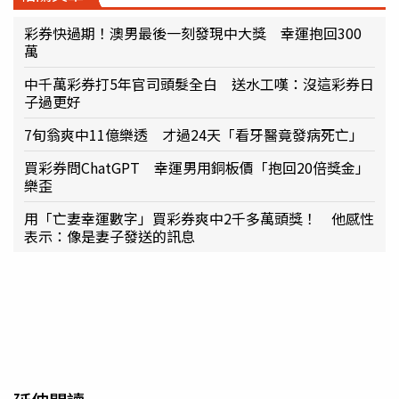
彩券快過期！澳男最後一刻發現中大獎 幸運抱回300
萬
中千萬彩券打5年官司頭髮全白 送水工嘆：沒這彩券日
子過更好
7旬翁爽中11億樂透 才過24天「看牙醫竟發病死亡」
買彩券問ChatGPT 幸運男用銅板價「抱回20倍獎金」
樂歪
用「亡妻幸運數字」買彩券爽中2千多萬頭獎！ 他感性
表示：像是妻子發送的訊息