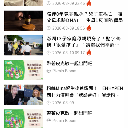
看光
2026-08-09 22:46
陪伴8年竟非親孫？兒子車禍亡「祖
父母求驗DNA」 生母1反應陷僵局
2026-08-09 18:55
澎湖13子家庭母親現身了！貼字條
稱「很愛孩子」：請還我們平靜生
活
2026-08-10 09:17
帶著皮克敏一起出門吧
Pikmin Bloom
粉絲Mina輕生後首露面！ ENHYPEN
西村力演唱會「狀態超好」喊話粉
絲：我們心意相通
2026-08-09
帶著皮克敏一起出門吧
Pikmin Bloom