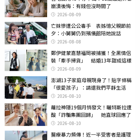
崩潰後悔：有錢但沒時間了
2026-08-09
亡妹慘遭公公毒手 表姊憶父親節前
夕：小舅舅仍到殯儀館陪她說話
2026-08-08
鄭伊健蒙嘉慧福岡被捕獲！全黑情侶
裝「牽手掃貨」 結婚13年甜成這樣
2026-08-09
澎湖13子家庭母親現身了！貼字條稱
「很愛孩子」：請還我們平靜生活
2026-08-10
蘿拉神隱19個月悄發文！曬特斯拉遭
酸「詐騙集團回歸」 她直球回應了
2026-08-10
醫療暴力頻傳！近一半受害者是護理