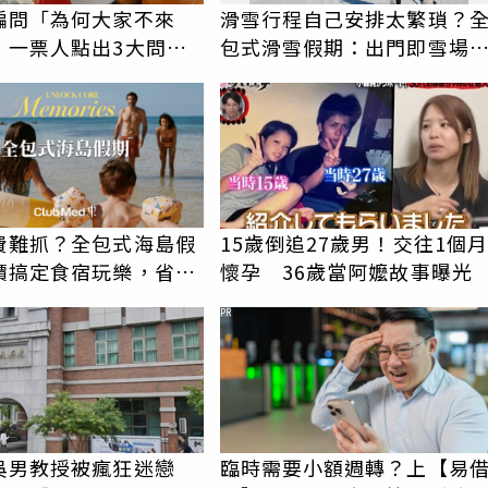
編問「為何大家不來
滑雪行程自己安排太繁瑣？
 一票人點出3大問
包式滑雪假期：出門即雪場
手好牌打到爛
一價全包不怕預算爆表！
費難抓？全包式海島假
15歲倒追27歲男！交往1個月
價搞定食宿玩樂，省錢
懷孕 36歲當阿嬤故事曝光
！
PR
吳男教授被瘋狂迷戀
臨時需要小額週轉？上【易