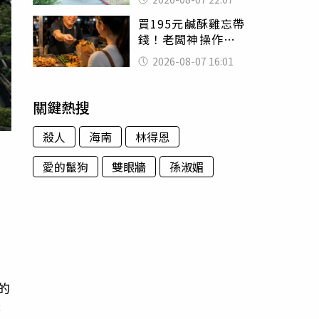
喊：死者還有冤屈
買195元鹹酥雞忘帶
錢！老闆神操作
「倒找5元」 全網
2026-08-07 16:01
看哭：這就是台灣
關鍵熱搜
殺人
海南
林得恩
愛的鬣狗
雙眼牆
孫淑媚
偵
的
警