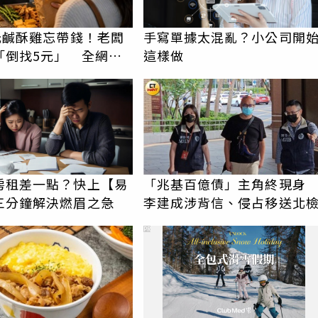
5元鹹酥雞忘帶錢！老闆
手寫單據太混亂？小公司開
「倒找5元」 全網看
這樣做
就是台灣
房租差一點？快上【易
「兆基百億債」主角終現
三分鐘解決燃眉之急
李建成涉背信、侵占移送北
PR