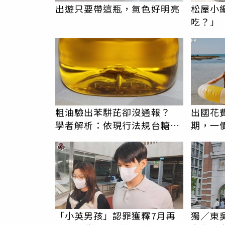
出遊只要帶這瓶，氣色好明亮
松屋小
吃？」
題：滿
PR
粗油驗出苯駢芘卻沒通報？
出國花
學者解析：依現行法規台糖沒
期，一
有通報義務
更省心
「小英男孩」認罪獲釋7月再
獨／東