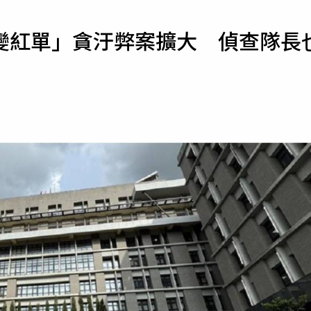
寵物
變紅單」貪汙弊案擴大 偵查隊長
運勢
運動
梅酒