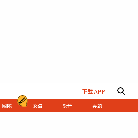
下載 APP
國際
永續
影音
專題