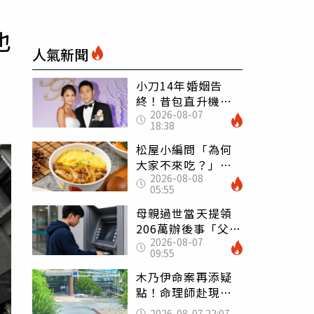
也
人氣新聞
小刀14年婚姻告
終！昔包直升機求
2026-08-07
婚 豪砸545萬辦婚
18:38
禮還找連戰證婚
松屋小編問「為何
大家不來吃？」
2026-08-08
一票人點出3大問
05:55
題：滿手好牌打到
爛
母親過世當天提領
206萬辦後事「父子
2026-08-07
遭判刑」 律師：
09:55
搶錢先下手是罪
木乃伊命案再添疑
點！命理師赴現場
遇天候驟變 驚
2026-08-07 22:07