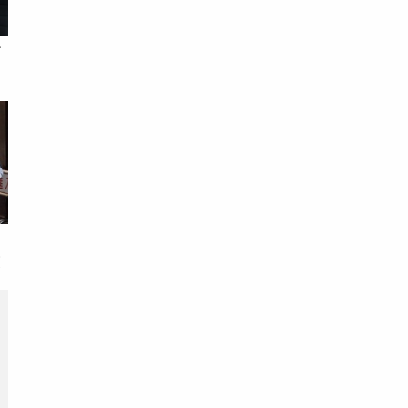
始
身
檢