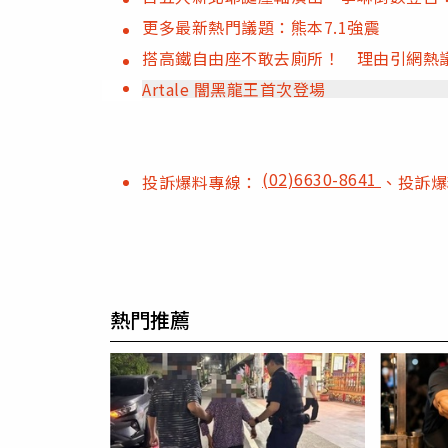
更多最新熱門議題：熊本7.1強震
搭高鐵自由座不敢去廁所！ 理由引網熱
Artale 闇黑龍王首次登場
(02)6630-8641
投訴爆料專線：
、投訴
熱門推薦