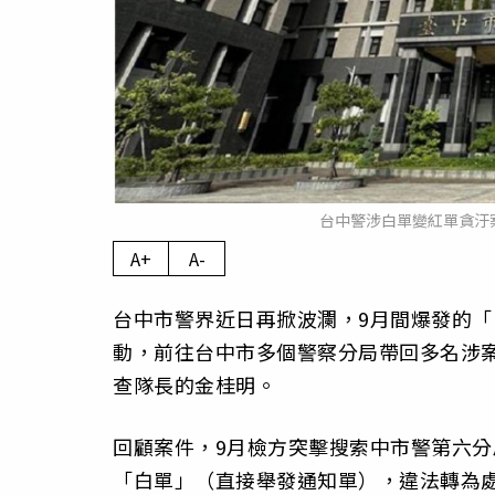
台中警涉白單變紅單貪汙
A+
A-
台中市警界近日再掀波瀾，9月間爆發的「
動，前往台中市多個警察分局帶回多名涉
查隊長的金桂明。
回顧案件，9月檢方突擊搜索中市警第六分
「白單」（直接舉發通知單），違法轉為