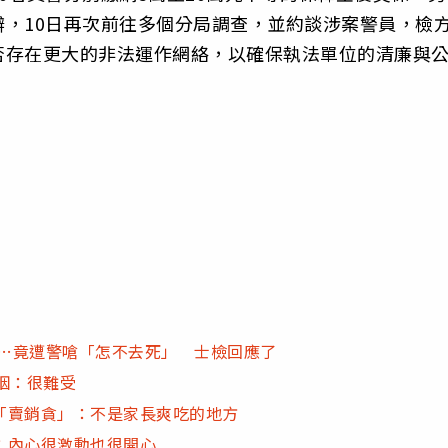
，10日再次前往多個分局調查，並約談涉案警員，檢
否存在更大的非法運作網絡，以確保執法單位的清廉與
路…竟遭警嗆「怎不去死」 士檢回應了
咽：很難受
「賣銷貪」：不是家長爽吃的地方
：內心很激動也很開心