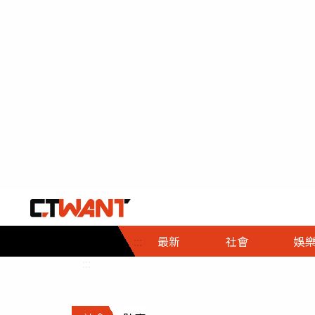
社會首頁
娛樂首頁
財經首頁
政
:::
最新
社會
娛
時事
即時
熱線
:::
直擊
大條
人物
調查
專題
３Ｃ