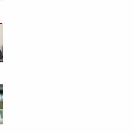
全
，
借