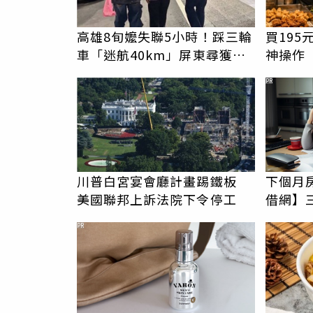
高雄8旬嬤失聯5小時！踩三輪
買19
車「迷航40km」屏東尋獲
神操作
網驚：體力超強
哭：這
PR
川普白宮宴會廳計畫踢鐵板
下個月
美國聯邦上訴法院下令停工
借網】
PR