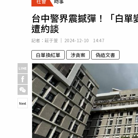
社會
時事
人物
汽車
台中警界震撼彈！「白單
專欄
遭約談
房產新勢力
記者：
莊于萱
2024-12-10 14:47
白單換紅單
涉貪案
偽造文書
Next