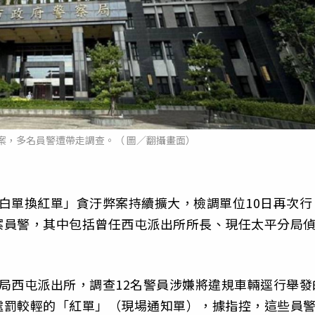
案，多名員警遭帶走調查。（ 圖／翻攝畫面）
白單換紅單」貪汙弊案持續擴大，檢調單位10日再次行
案員警，其中包括曾任西屯派出所所長、現任太平分局
局西屯派出所，調查12名警員涉嫌將違規車輛逕行舉發
處罰較輕的「紅單」（現場通知單），據指控，這些員