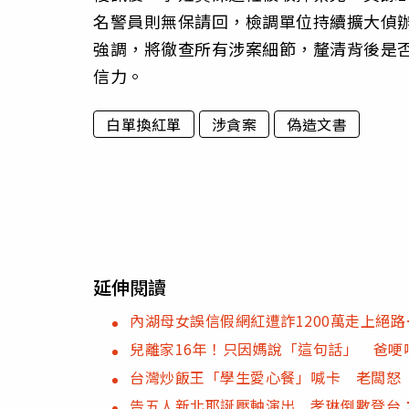
名警員則無保請回，檢調單位持續擴大偵辦
強調，將徹查所有涉案細節，釐清背後是
信力。
白單換紅單
涉貪案
偽造文書
延伸閱讀
內湖母女誤信假網紅遭詐1200萬走上絕
兒離家16年！只因媽說「這句話」 爸哽
台灣炒飯王「學生愛心餐」喊卡 老闆怒
告五人新北耶誕壓軸演出 孝琳倒數登台