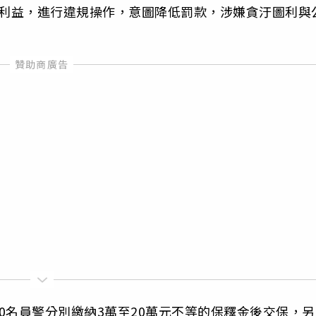
收受利益，進行違規操作，意圖降低罰款，涉嫌貪汙圖利與
0名員警分別繳納3萬至20萬元不等的保釋金後交保，另