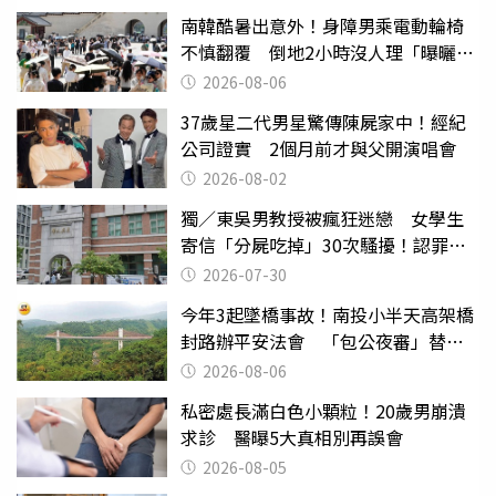
南韓酷暑出意外！身障男乘電動輪椅
不慎翻覆 倒地2小時沒人理「曝曬
亡」
2026-08-06
37歲星二代男星驚傳陳屍家中！經紀
公司證實 2個月前才與父開演唱會
2026-08-02
獨／東吳男教授被瘋狂迷戀 女學生
寄信「分屍吃掉」30次騷擾！認罪免
關
2026-07-30
今年3起墜橋事故！南投小半天高架橋
封路辦平安法會 「包公夜審」替亡
魂伸冤
2026-08-06
私密處長滿白色小顆粒！20歲男崩潰
求診 醫曝5大真相別再誤會
2026-08-05