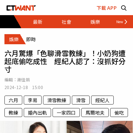
跳至主要內容區塊
下載 APP
最新
社會
娛樂
財經
娛樂
即時
六月驚爆「色聊滑雪教練」！小奶狗遭
起底偷吃成性 經紀人認了：沒抓好分
寸
編輯：
謝佳娟
2024-12-18 15:00
六月
李易
滑雪教練
滑雪
經紀人
教練
婚內出軌
一家四口
馬爾地夫
偷吃