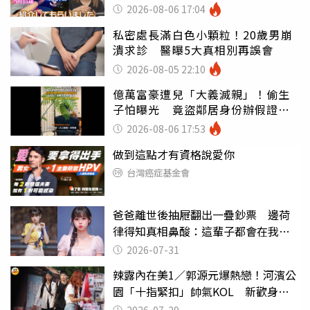
2026-08-06 17:04
私密處長滿白色小顆粒！20歲男崩
潰求診 醫曝5大真相別再誤會
2026-08-05 22:10
億萬富豪遭兒「大義滅親」！偷生
子怕曝光 竟盜鄰居身份辦假證落
戶
2026-08-06 17:53
做到這點才有資格說愛你
台灣癌症基金會
爸爸離世後抽屜翻出一疊鈔票 邊荷
律得知真相鼻酸：這輩子都會在我身
邊
2026-07-31
辣露內在美1／郭源元爆熱戀！河濱公
園「十指緊扣」帥氣KOL 新歡身份
曝光