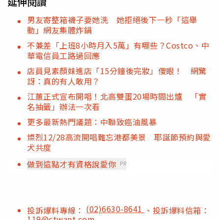
延伸閱讀
男友寄整箱襪子要她洗 她拒絕後下一秒「這舉
動」網友集體炸鍋
不兼差「上班8小時月入5萬」有哪些？Costco、中
華電信員工路過回應
店員見素顏妹進店「15分鐘後完妝」傻眼！ 網驚
訝：真的有人敢用？
江蕙正式宣布開唱！北高雙蛋20場時間出爐 「實
名抽籤」辦法一次看
更多最新熱門議題：中聯致癌油風暴
燦烈12/28高流開唱難忘港都美景 耶誕節預約與愛
犬共度
做到這點才有資格說愛你
PR
(02)6630-8641
投訴爆料專線：
、投訴爆料信箱：
119@ctwant.com