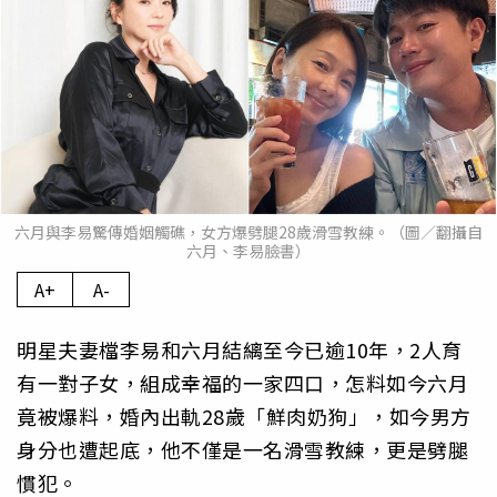
六月與李易驚傳婚姻觸礁，女方爆劈腿28歲滑雪教練。（圖／翻攝自
六月、李易臉書）
A+
A-
明星夫妻檔李易和六月結縭至今已逾10年，2人育
有一對子女，組成幸福的一家四口，怎料如今六月
竟被爆料，婚內出軌28歲「鮮肉奶狗」，如今男方
身分也遭起底，他不僅是一名滑雪教練，更是劈腿
慣犯。