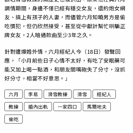
調情期間，身邊不僅已經有穩交女友，還約炮女網
友、搞上有孩子的人妻，而儘管六月知曉男方是偷
吃慣犯，但仍欣然接受，甚至從中獻計幫忙哄騙正
牌女友，2人暗通款曲至少3年之久。
針對遭爆婚外情，六月經紀人今（18日）發聲回
應，「小月前些日子心情不太好，有吃了安眠藥可
能又加上喝一點酒，和朋友間嘴砲失了分寸，沒抓
好分寸，相當不好意思。」
六月
李易
滑雪教練
滑雪
經紀人
教練
婚內出軌
一家四口
馬爾地夫
偷吃