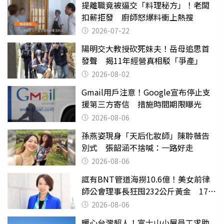
提離職竟被逼交「料理秘方」！老闆
扣薪拒發 廚師怒爆料衝上熱搜
2026-07-22
陽明交大教授砍死妹夫！岳母追思首
發聲 揭11年經營真相駁「爭產」
2026-08-02
Gmail用戶注意！Google宣布停止支
援第三方寄信 措施時間期限曝光
2026-08-06
孫燕姿現身「天后化妝師」陳聆薇告
別式 張韶涵不捨喊：一路好走
2026-08-06
誆有BNT管道海撈10.6億！美女前律
師公會理事長狂囤232公斤黃金 17人
遭起訴
2026-08-06
暖心台灣超人！富士山小屋員工求助