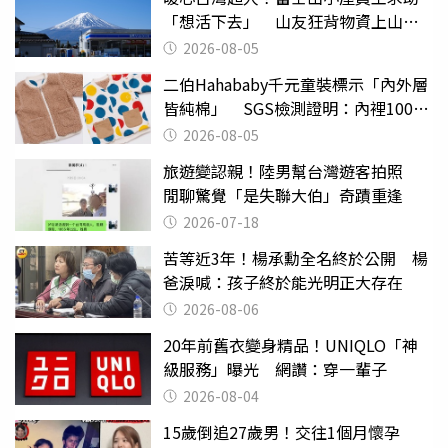
「想活下去」 山友狂背物資上山：
台灣真的是寶島
2026-08-05
二伯Hahababy千元童裝標示「內外層
皆純棉」 SGS檢測證明：內裡100%
聚酯纖維
2026-08-05
旅遊變認親！陸男幫台灣遊客拍照
閒聊驚覺「是失聯大伯」奇蹟重逢
2026-07-18
苦等近3年！楊承勳全名終於公開 楊
爸淚喊：孩子終於能光明正大存在
2026-08-06
20年前舊衣變身精品！UNIQLO「神
級服務」曝光 網讚：穿一輩子
2026-08-04
15歲倒追27歲男！交往1個月懷孕