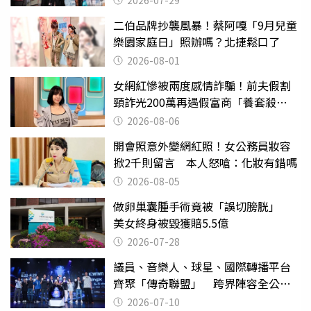
2026-07-29
二伯品牌抄襲風暴！蔡阿嘎「9月兒童
樂園家庭日」照辦嗎？北捷鬆口了
2026-08-01
女網紅慘被兩度感情詐騙！前夫假割
頸詐光200萬再遇假富商「養套殺
2000萬」
2026-08-06
開會照意外變網紅照！女公務員妝容
掀2千則留言 本人怒嗆：化妝有錯嗎
2026-08-05
做卵巢囊腫手術竟被「誤切膀胱」
美女終身被毀獲賠5.5億
2026-07-28
議員、音樂人、球星、國際轉播平台
齊聚「傳奇聯盟」 跨界陣容全公
開 劍指亞洲新傳奇聯賽
2026-07-10