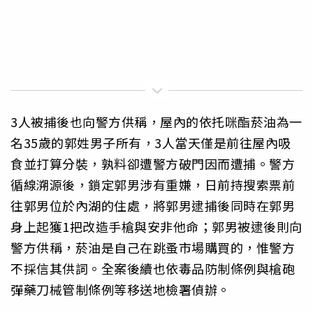
3人被捕後也向警方供稱，屋內的依托咪酯菸油為一
名35歲的郭姓男子所有，3人當天僅是前往屋內吸
食並打算分裝，孰料卻遭警方破門因而遭捕。警方
循線溯源後，鎖定郭男涉有重嫌，日前持搜索票前
往郭男位於內湖的住處，將郭男逮捕後同時在郭男
身上起獲1把改造手槍與安非他命；郭男被逮後則向
警方供稱，菸油是自己在跳蚤市場購買的，惟警方
不採信其供詞。全案後續也依毒品防制條例與槍砲
彈藥刀械管制條例等移送地檢署偵辦。