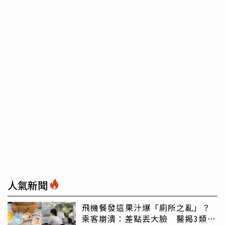
人氣新聞
飛機餐發這果汁爆「廁所之亂」？
乘客崩潰：差點丟大臉 醫揭3類人