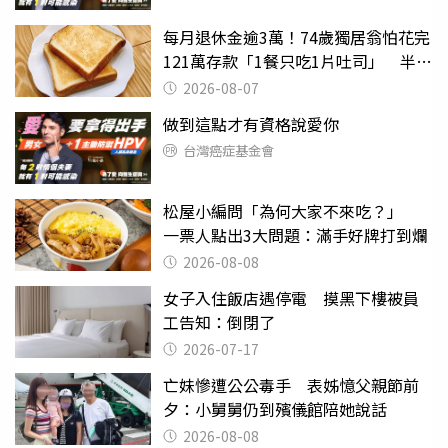
每月退休金逾3萬！74歲獨居翁怕花完
121萬存款「1餐只吃1片吐司」 半年
後暴瘦嚇壞女兒
2026-08-07
做到這點才有資格說愛你
台灣癌症基金會
松屋小編問「為何大家不來吃？」
一票人點出3大問題：滿手好牌打到爛
2026-08-08
女子入住飯店遇停電 摸黑下樓被員
工告知：倒閉了
2026-07-17
亡妹慘遭公公毒手 表姊憶父親節前
夕：小舅舅仍到殯儀館陪她說話
2026-08-08