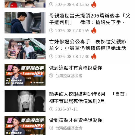
別亂喝
2026-08-08 15:53
母親過世當天提領206萬辦後事「父
子遭判刑」 律師：搶錢先下手是
罪
2026-08-07 09:55
亡妹慘遭公公毒手 表姊憶父親節
前夕：小舅舅仍到殯儀館陪她說話
2026-08-08 12:30
做到這點才有資格說愛你
台灣癌症基金會
簡男砍人挖眼遭判14年6月 「自首」
卻不管鄰居死活僅減刑2月
2026-07-11
做到這點才有資格說愛你
台灣癌症基金會