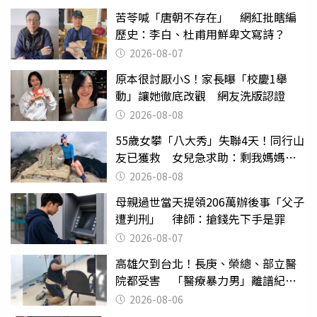
苦苓喊「唐朝不存在」 網紅批瞎編
歷史：李白、杜甫用鮮卑文寫詩？
2026-08-07
原本很討厭小S！家長曝「校慶1舉
動」讓她徹底改觀 網友洗版認證
2026-08-08
55歲女攀「八大秀」失聯4天！同行山
友已獲救 女兒急求助：剩我媽媽還
沒找到
2026-08-08
母親過世當天提領206萬辦後事「父子
遭判刑」 律師：搶錢先下手是罪
2026-08-07
高雄欠到台北！長庚、榮總、部立醫
院都受害 「醫療暴力男」離譜紀錄
曝光
2026-08-06