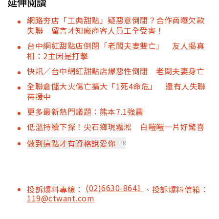
延伸閱讀
網路夯店「工典甜點」疑惡意倒閉？合作商曝欠款
失聯 留言才知廠商客人員工全受害！
台中網紅甜點店倒閉「老闆夫妻雙亡」 友人揭真
相：2主因是打擊
快訊／台中網紅甜點店爆惡性倒閉 老闆夫妻身亡
全聯倉儲大火傷亡擴大「1死4命危」 還有人失聯
待援中
更多最新熱門議題：熊本7.1強震
低溫持續下探！尖石鄉現霧淞 白皚皚一片好驚喜
做到這點才有資格說愛你
PR
(02)6630-8641
投訴爆料專線：
、投訴爆料信箱：
119@ctwant.com