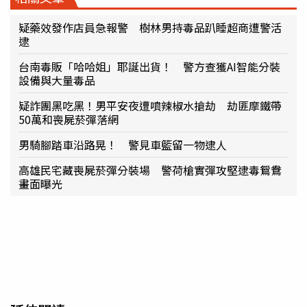
疑藥效發作店員急報警 樹林男持毒品趴睡超商遭警活
逮
台南毒販「哈哈姐」耶誕出貨！ 警方查獲AI智能分裝
設備與大量毒品
疑詐團黑吃黑！男平安夜遭噴辣椒水搶劫 劫匪摩鐵帶
50萬和喪屍菸彈落網
男騎腳踏車沿路晃！ 警見車籃留一物逮人
高雄民宅藏喪屍菸彈分裝場 警荷槍實彈攻堅逮毒鴛鴦
畫面曝光