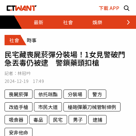
跳至主要內容區塊
下載 APP
最新
社會
娛樂
財經
社會
時事
民宅藏喪屍菸彈分裝場！1女見警破門
急丟毒仍被逮 警鎖藥頭扣槍
記者：
林冠吟
2024-12-19 17:49
喪屍菸彈
依托咪酯
分裝場
警方
改造手槍
市民大道
槍砲彈藥刀械管制條例
吸食器
毒品
民宅
男子
逮捕
安非他命