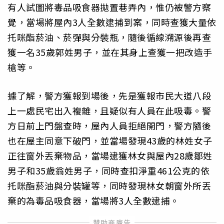
有人試圖將毒品吸食器拋置巷弄內，惟仍被警方察
覺，當場將屋內3人全數逮捕到案，同時查獲大量依
托咪酯菸油、菸彈與分裝瓶，隨後循線溯源後再查
獲一名35歲郭姓男子，並在其身上查獲一把改造手
槍等。
據了解，警方獲報到場後，先是獲報市民大道八段
上一處民宅出入複雜，且疑似有人員在此吸毒。警
方日前上門盤查時，屋內人員拒絕開門，警方隨後
也在屋主同意下破門，並當場發現43歲的林姓女子
正往窗外丟棄物品，當場逮獲林女與屋內28歲鄒姓
男子和35歲翁姓男子，同時查扣淨重461公克的依
托咪酯菸油與分裝罐等，同時發現林女朝窗外所丟
棄的為毒品吸食器，當場將3人全數逮捕。