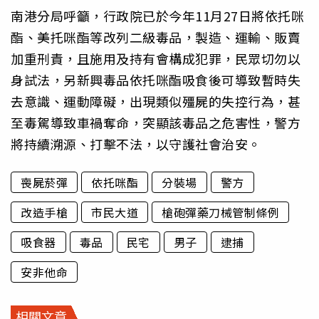
南港分局呼籲，行政院已於今年11月27日將依托咪
酯、美托咪酯等改列二級毒品，製造、運輸、販賣
加重刑責，且施用及持有會構成犯罪，民眾切勿以
身試法，另新興毒品依托咪酯吸食後可導致暫時失
去意識、運動障礙，出現類似殭屍的失控行為，甚
至毒駕導致車禍奪命，突顯該毒品之危害性，警方
將持續溯源、打擊不法，以守護社會治安。
喪屍菸彈
依托咪酯
分裝場
警方
改造手槍
市民大道
槍砲彈藥刀械管制條例
吸食器
毒品
民宅
男子
逮捕
安非他命
相關文章