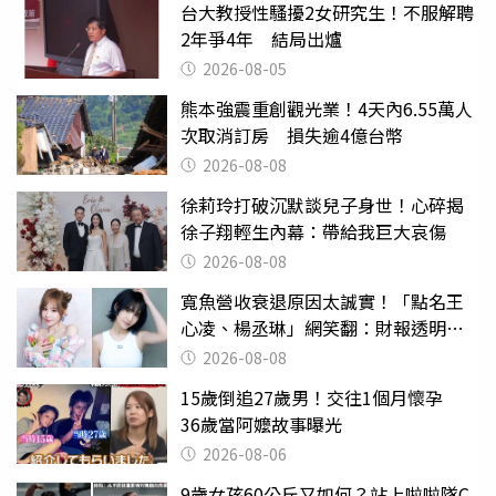
台大教授性騷擾2女研究生！不服解聘
2年爭4年 結局出爐
2026-08-05
熊本強震重創觀光業！4天內6.55萬人
次取消訂房 損失逾4億台幣
2026-08-08
徐莉玲打破沉默談兒子身世！心碎揭
徐子翔輕生內幕：帶給我巨大哀傷
2026-08-08
寬魚營收衰退原因太誠實！「點名王
心凌、楊丞琳」網笑翻：財報透明度
滿分
2026-08-08
15歲倒追27歲男！交往1個月懷孕
36歲當阿嬤故事曝光
2026-08-06
9歲女孩60公斤又如何？站上啦啦隊C