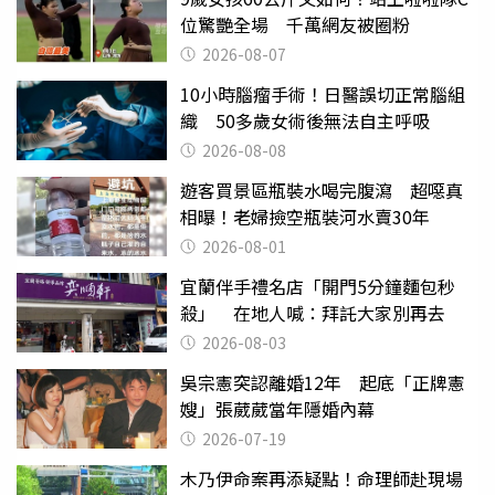
位驚艷全場 千萬網友被圈粉
2026-08-07
10小時腦瘤手術！日醫誤切正常腦組
織 50多歲女術後無法自主呼吸
2026-08-08
遊客買景區瓶裝水喝完腹瀉 超噁真
相曝！老婦撿空瓶裝河水賣30年
2026-08-01
宜蘭伴手禮名店「開門5分鐘麵包秒
殺」 在地人喊：拜託大家別再去
2026-08-03
吳宗憲突認離婚12年 起底「正牌憲
嫂」張葳葳當年隱婚內幕
2026-07-19
木乃伊命案再添疑點！命理師赴現場