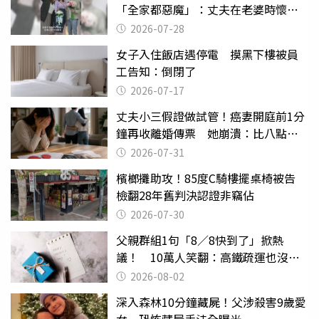
「全家都惡魔」：丈夫在老婆時懷孕
摔東西
2026-07-28
女子入住飯店遇停電 摸黑下樓被員
工告知：倒閉了
2026-07-17
丈夫小三假證做試管！癌妻開庭前1分
鐘再收離婚傳票 她崩潰：比八點檔
還扯
2026-07-31
檳榔攤助攻！85度C騎樓擺桌椅被告
檢翻28年舊判決認證非竊佔
2026-07-30
父親群組1句「8／8快到了」掀熱
議！ 10萬人笑翻：高鐵疏運也沒列
父親節
2026-08-02
深入森林10分鐘藏屍！父涉殺害9歲愛
女 恐怖藏屍手法全曝光