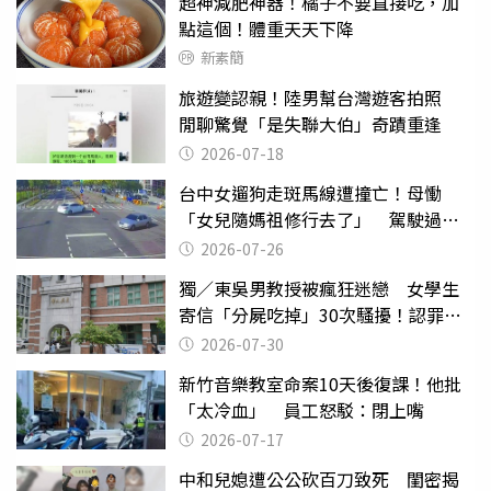
超神減肥神器！橘子不要直接吃，加
點這個！體重天天下降
新素簡
旅遊變認親！陸男幫台灣遊客拍照
閒聊驚覺「是失聯大伯」奇蹟重逢
2026-07-18
台中女遛狗走斑馬線遭撞亡！母慟
「女兒隨媽祖修行去了」 駕駛過失
致死判9月
2026-07-26
獨／東吳男教授被瘋狂迷戀 女學生
寄信「分屍吃掉」30次騷擾！認罪免
關
2026-07-30
新竹音樂教室命案10天後復課！他批
「太冷血」 員工怒駁：閉上嘴
2026-07-17
中和兒媳遭公公砍百刀致死 閨密揭