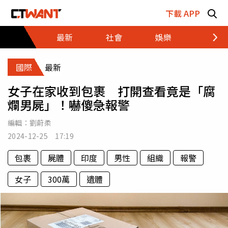
跳至主要內容區塊
下載 APP
最新
社會
娛樂
財經
國際
最新
女子在家收到包裹 打開查看竟是「腐
爛男屍」！嚇傻急報警
編輯：
劉蔚柔
2024-12-25 17:19
包裹
屍體
印度
男性
組織
報警
女子
300萬
遺體