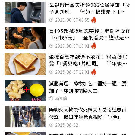
母親過世當天提領206萬辦後事「父
子遭判刑」 律師：搶錢先下手是
罪
2026-08-07 09:55
買195元鹹酥雞忘帶錢！老闆神操作
「倒找5元」 全網看哭：這就是台
灣
2026-08-07 16:01
坐擁百萬存款仍不敢花！74歲獨居
翁「1餐只吃1片吐司」 半年後暴
瘦嚇壞女兒
2026-08-07 12:01
減肥首選，檸檬加它，堅持一週，腰
細了，瘦到你懷疑人生
新素簡
陽明交大教授砍死妹夫！岳母追思首
發聲 揭11年經營真相駁「爭產」
2026-08-02