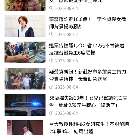
2026-08-04
慈濟遭詐走10.6億！ 李怡貞曝女律
師背景提4疑點
2026-08-07
逃票告性騷1／OL省172元不甘被逮
反控台鐵員工6度騷擾
2026-08-05
疑勞資糾紛！新莊好市多前員工持刀
登賣場頂樓 母苦勸急送醫
2026-08-04
56歲婦失蹤13年！女兒已聲請死亡宣
告 她偷259元牛腱心「復活了」
2026-08-04
台大教授性騷擾2女研究生！不服解聘
2年爭4年 結局出爐