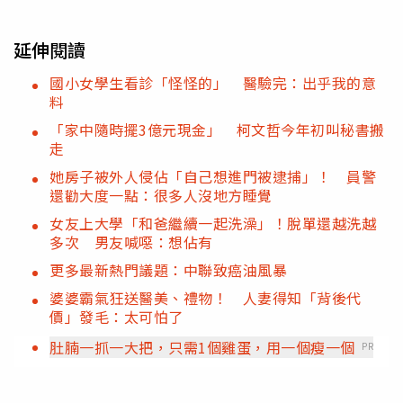
延伸閱讀
國小女學生看診「怪怪的」 醫驗完：出乎我的意
料
「家中隨時擺3億元現金」 柯文哲今年初叫秘書搬
走
她房子被外人侵佔「自己想進門被逮捕」！ 員警
還勸大度一點：很多人沒地方睡覺
女友上大學「和爸繼續一起洗澡」！脫單還越洗越
多次 男友喊噁：想佔有
更多最新熱門議題：中聯致癌油風暴
婆婆霸氣狂送醫美、禮物！ 人妻得知「背後代
價」發毛：太可怕了
肚腩一抓一大把，只需1個雞蛋，用一個瘦一個
PR