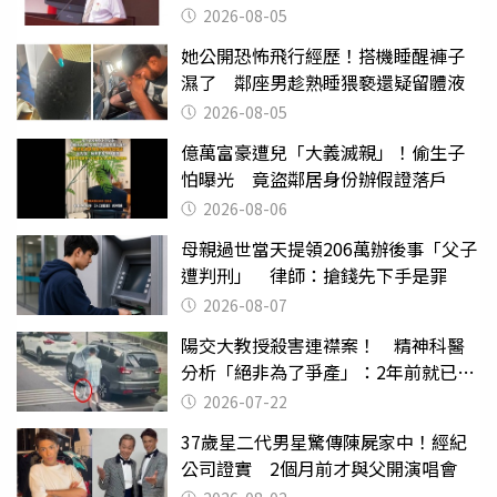
2026-08-05
她公開恐怖飛行經歷！搭機睡醒褲子
濕了 鄰座男趁熟睡猥褻還疑留體液
2026-08-05
億萬富豪遭兒「大義滅親」！偷生子
怕曝光 竟盜鄰居身份辦假證落戶
2026-08-06
母親過世當天提領206萬辦後事「父子
遭判刑」 律師：搶錢先下手是罪
2026-08-07
陽交大教授殺害連襟案！ 精神科醫
分析「絕非為了爭產」：2年前就已言
行詭異
2026-07-22
37歲星二代男星驚傳陳屍家中！經紀
公司證實 2個月前才與父開演唱會