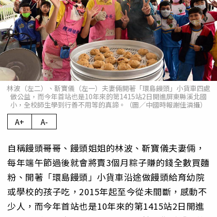
林波（左二）、靳寶儀（左一）夫妻倆開著「環島饅頭」小貨車四處
做公益，而今年首站也是10年來的第1415站2日開進屏東縣溪北國
小，全校師生學到行善不用等的真諦。（圖／中國時報謝佳潾攝）
A+
A-
自稱饅頭哥哥、饅頭姐姐的林波、靳寶儀夫妻倆，
每年端午節過後就會將賣3個月粽子賺的錢全數買麵
粉、開著「環島饅頭」小貨車沿途做饅頭給育幼院
或學校的孩子吃，2015年起至今從未間斷，感動不
少人，而今年首站也是10年來的第1415站2日開進