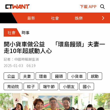
跳至主要內容區塊
下載 APP
最新
社會
娛樂
財經
社會
時事
開小貨車做公益 「環島饅頭」夫妻一
走10年超感動人心
記者：
中國時報謝佳潾
2025-01-03 06:19
公益
夫妻
環島
饅頭
小貨車
感動
育幼院
粽子
端午節
小朋友
國小