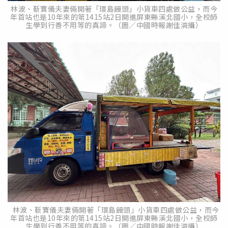
林波、靳寶儀夫妻倆開著「環島饅頭」小貨車四處做公益，而今
年首站也是10年來的第1415站2日開進屏東縣溪北國小，全校師
生學到行善不用等的真諦。（圖／中國時報謝佳潾攝）
林波、靳寶儀夫妻倆開著「環島饅頭」小貨車四處做公益，而今
年首站也是10年來的第1415站2日開進屏東縣溪北國小，全校師
生學到行善不用等的真諦。（圖／中國時報謝佳潾攝）