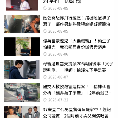
2年爭4年 結局出爐
2026-08-05
她公開恐怖飛行經歷！搭機睡醒褲子
濕了 鄰座男趁熟睡猥褻還疑留體液
2026-08-05
億萬富豪遭兒「大義滅親」！偷生子
怕曝光 竟盜鄰居身份辦假證落戶
2026-08-06
母親過世當天提領206萬辦後事「父子
遭判刑」 律師：搶錢先下手是罪
2026-08-07
陽交大教授殺害連襟案！ 精神科醫
分析「絕非為了爭產」：2年前就已言
行詭異
2026-07-22
37歲星二代男星驚傳陳屍家中！經紀
公司證實 2個月前才與父開演唱會