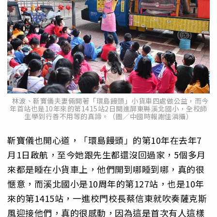
林波、靳寶儀夫妻倆開著「環島饅頭」小貨車四處做公益，而今
年首站也是10年來的第1415站2日開進屏東縣溪北國小，全校師
生學到行善不用等的真諦。（圖／中國時報謝佳潾攝）
靳寶儀也開心道，「環島饅頭」的第10年在去年7
月1日啟航，至今她跟先生都還沒回過家，5個多月
來都是睡在小貨車上，他們開到哪睡到哪，真的很
愜意，而溪北國小是10周年的第127站，也是10年
來的第1415站，一進校門校長蔡信東就吹奏薩克斯
風迎接他們，真的很感動，因為這是首次有人這樣