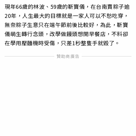
現年66歲的林波、59歲的靳寶儀，在台南賣粽子逾
20年，人生最大的目標就是一家人可以不愁吃穿，
無奈粽子生意只在端午節前後比較好，為此，靳寶
儀萌生轉行念頭，改學做饅頭想開早餐店，不料卻
在學用壓麵機時受傷，只差1秒整隻手就毀了。