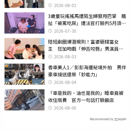
2026-08-02
3歲童玩搖搖馬遭陌生婦狠甩巴掌 瞎
扯「被罵吃屎」遭法官打臉判5月須入
監
2026-07-30
陸短劇圈爆潛規則！富婆砸錢當女
主 狂加吻戲「伸舌咬唇」男演員崩
潰
2026-08-03
香車美人1／彭彭海邊秘境外拍 男伴
豪車接送還祭「鈔能力」
2026-08-04
「車是我的、油也是我的」睡車竟被
收住宿費 官方一句話打臉飯店
2026-08-06
Recommended by