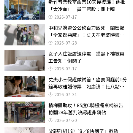
新竹音樂教室命案10天後復課！他批
「太冷血」 員工怒駁：閉上嘴
2026-07-17
中和兒媳遭公公砍百刀致死 閨密揭
「全家都惡魔」：丈夫在老婆時懷孕
摔東西
2026-07-28
女子入住飯店遇停電 摸黑下樓被員
工告知：倒閉了
2026-07-17
丈夫小三假證做試管！癌妻開庭前1分
鐘再收離婚傳票 她崩潰：比八點檔
還扯
2026-07-31
檳榔攤助攻！85度C騎樓擺桌椅被告
檢翻28年舊判決認證非竊佔
2026-07-30
父親群組1句「8／8快到了」掀熱