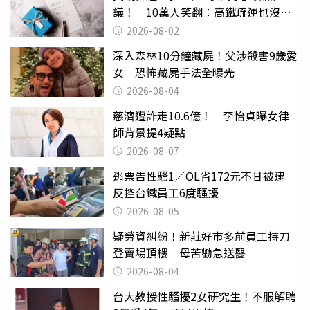
議！ 10萬人笑翻：高鐵疏運也沒列
父親節
2026-08-02
深入森林10分鐘藏屍！父涉殺害9歲愛
女 恐怖藏屍手法全曝光
2026-08-04
慈濟遭詐走10.6億！ 李怡貞曝女律
師背景提4疑點
2026-08-07
逃票告性騷1／OL省172元不甘被逮
反控台鐵員工6度騷擾
2026-08-05
疑勞資糾紛！新莊好市多前員工持刀
登賣場頂樓 母苦勸急送醫
2026-08-04
台大教授性騷擾2女研究生！不服解聘