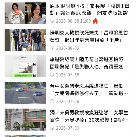
原本很討厭小S！家長曝「校慶1舉
動」讓她徹底改觀 網友洗版認證
2026-08-08 11:03
陽明交大教授砍死妹夫！岳母追思首
發聲 揭11年經營真相駁「爭產」
2026-08-02
旅遊變認親！陸男幫台灣遊客拍照
閒聊驚覺「是失聯大伯」奇蹟重逢
2026-07-18
台中女遛狗走斑馬線遭撞亡！母慟
「女兒隨媽祖修行去了」 駕駛過失
致死判9月
2026-07-26
獨／東吳男教授被瘋狂迷戀 女學生
寄信「分屍吃掉」30次騷擾！認罪免
關
2026-07-30