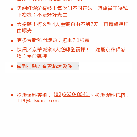
男網紅爆愛嫖妓！每次叫不同正妹 汽旅員工曝私
下模樣：不是好好先生
大逆轉！柯文哲4人重獲自由不到7天 再遭羈押理
由曝光
更多最新熱門議題：熊本7.1強震
快訊／京華城案4人逆轉全羈押！ 沈慶京律師怒
噴：奉命羈押
做到這點才有資格說愛你
PR
(02)6630-8641
投訴爆料專線：
、投訴爆料信箱：
119@ctwant.com