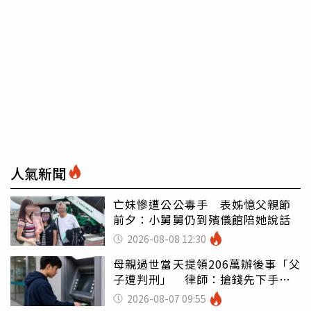
人氣新聞
亡妹慘遭公公毒手 表姊憶父親節
前夕：小舅舅仍到殯儀館陪她說話
2026-08-08 12:30
母親過世當天提領206萬辦後事「父
子遭判刑」 律師：搶錢先下手是
罪
2026-08-07 09:55