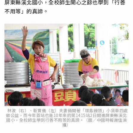
屏東縣溪北國小，全校師生開心之餘也學到「行善
不用等」的真諦。
林波（右）、靳寶儀（左）夫妻倆開著「環島饅頭」小貨車四處
做公益，而今年首站也是10年來的第1415站2日開進屏東縣溪北
國小，全校師生學到行善不用等的真諦。（圖／中國時報謝佳潾
攝）