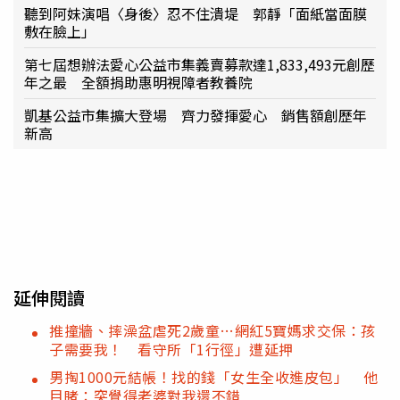
聽到阿妹演唱〈身後〉忍不住潰堤 郭靜「面紙當面膜
敷在臉上」
第七屆想辦法愛心公益市集義賣募款達1,833,493元創歷
年之最 全額捐助惠明視障者教養院
凱基公益市集擴大登場 齊力發揮愛心 銷售額創歷年
新高
延伸閱讀
推撞牆、摔澡盆虐死2歲童…網紅5寶媽求交保：孩
子需要我！ 看守所「1行徑」遭延押
男掏1000元結帳！找的錢「女生全收進皮包」 他
目睹：突覺得老婆對我還不錯