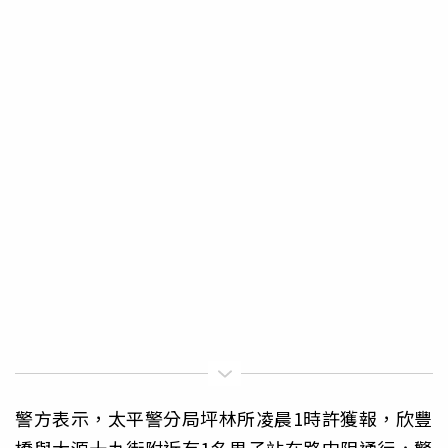
警方表示，太平警分局坪林所凌晨1時許獲報，欣豐