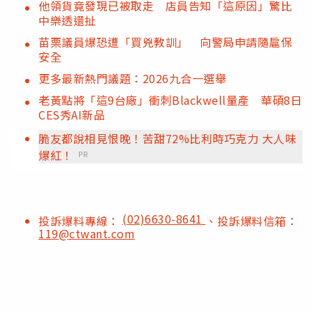
他領貨竟發現已被取走 店員告知「這原因」驚比
中樂透還扯
苗栗議員爆恐遭「買兇教訓」 向警局申請隨扈保
安全
更多最新熱門議題：2026九合一選舉
老黃點將「這9台廠」衝刺Blackwell量產 華碩8日
CES秀AI新品
脆友都說相見恨晚！苦甜72%比利時巧克力 大人味
爆紅！
PR
(02)6630-8641
投訴爆料專線：
、投訴爆料信箱：
119@ctwant.com