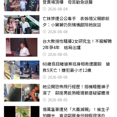
登賣場頂樓 母苦勸急送醫
2026-08-04
亡妹慘遭公公毒手 表姊憶父親節前
夕：小舅舅仍到殯儀館陪她說話
2026-08-08
台大教授性騷擾2女研究生！不服解聘
2年爭4年 結局出爐
2026-08-05
60歲翁目睹搶案挺身相救遭圍毆 搶
救5天亡！嫌犯最小才12歲
2026-08-06
她公開恐怖飛行經歷！搭機睡醒褲子
濕了 鄰座男趁熟睡猥褻還疑留體液
2026-08-05
億萬富豪遭兒「大義滅親」！偷生子
怕曝光 竟盜鄰居身份辦假證落戶