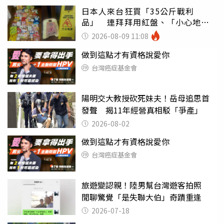
日本人來台狂買「35公斤戰利
品」 連拜拜用紅盤、「小心地
滑」告示牌也帶回家
2026-08-09 11:08
做到這點才有資格說愛你
台灣癌症基金會
陽明交大教授砍死妹夫！岳母追思首
發聲 揭11年經營真相駁「爭產」
2026-08-02
做到這點才有資格說愛你
台灣癌症基金會
旅遊變認親！陸男幫台灣遊客拍照
閒聊驚覺「是失聯大伯」奇蹟重逢
2026-07-18