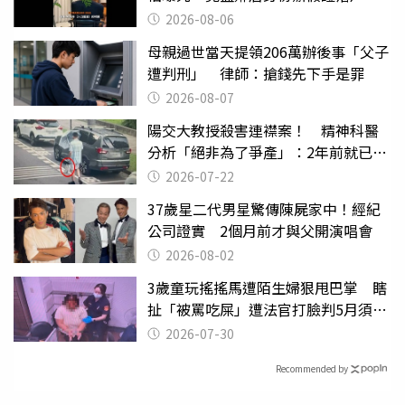
2026-08-06
母親過世當天提領206萬辦後事「父子
遭判刑」 律師：搶錢先下手是罪
2026-08-07
陽交大教授殺害連襟案！ 精神科醫
分析「絕非為了爭產」：2年前就已言
行詭異
2026-07-22
37歲星二代男星驚傳陳屍家中！經紀
公司證實 2個月前才與父開演唱會
2026-08-02
3歲童玩搖搖馬遭陌生婦狠甩巴掌 瞎
扯「被罵吃屎」遭法官打臉判5月須入
監
2026-07-30
Recommended by