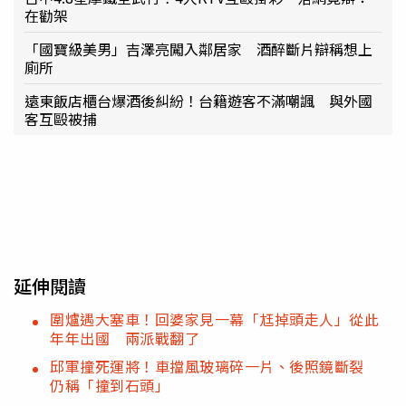
在勸架
「國寶級美男」吉澤亮闖入鄰居家 酒醉斷片辯稱想上
廁所
遠東飯店櫃台爆酒後糾紛！台籍遊客不滿嘲諷 與外國
客互毆被捕
延伸閱讀
圍爐遇大塞車！回婆家見一幕「尪掉頭走人」從此
年年出國 兩派戰翻了
邱軍撞死運將！車擋風玻璃碎一片、後照鏡斷裂
仍稱「撞到石頭」