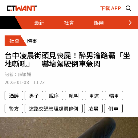
跳至主要內容區塊
下載 APP
最新
社會
娛樂
財經
社會
時事
台中凌晨街頭見喪屍！醉男淪路霸「坐
地嘶吼」 嚇壞駕駛倒車急閃
記者：
陳穎姍
2025-01-08 11:23
酒醉
男子
脫序
吼叫
車道
轎車
警方
道路交通管理處罰條例
凌晨
倒車