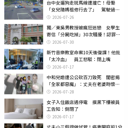
台中女遛狗走斑馬線遭撞亡！母慟
「女兒隨媽祖修行去了」 駕駛過失
致死判9月
2026-07-26
獨／東吳男教授被瘋狂迷戀 女學生
寄信「分屍吃掉」30次騷擾！認罪免
關
2026-07-30
新竹音樂教室命案10天後復課！他批
「太冷血」 員工怒駁：閉上嘴
2026-07-17
中和兒媳遭公公砍百刀致死 閨密揭
「全家都惡魔」：丈夫在老婆時懷孕
摔東西
2026-07-28
女子入住飯店遇停電 摸黑下樓被員
工告知：倒閉了
2026-07-17
丈夫小三假證做試管！癌妻開庭前1分