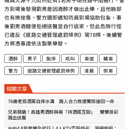
橋與大源十九街附近有1名男子站在路中阻通行，警
方到場後發現劉男是因酒醉才做出此舉，且他臉部
也有擦挫傷，警方隨即通知防員到場協助包紮，事
後劉男酒醒便拒絕送醫並自行返家，但此危險行徑
已違反《道路交通管理處罰條例》第78條，後續警
方將憑事證依法製單舉發。
酒醉
男子
脫序
吼叫
車道
轎車
警方
道路交通管理處罰條例
凌晨
倒車
相關文章
76歲老翁酒駕自摔水溝 路人合力救援驚險搶回一命
兄弟鬩牆！高雄男酒醉與哥「持酒瓶互毆」 雙雙掛彩
濺血送醫
台中4.8星摩鐵全武行！4人KTV互毆掛彩 落網竟辯：