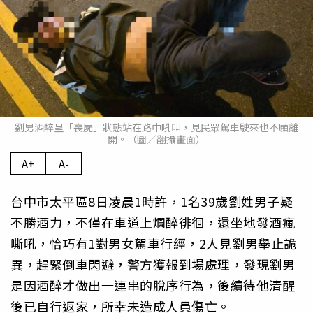
劉男酒醉呈「喪屍」狀態站在路中吼叫，見民眾駕車駛來也不願離
開。（圖／翻攝畫面）
A+
A-
台中市太平區8日凌晨1時許，1名39歲劉姓男子疑
不勝酒力，不僅在車道上爛醉徘徊，還坐地發酒瘋
嘶吼，恰巧有1對男女駕車行經，2人見劉男舉止詭
異，趕緊倒車閃避，警方獲報到場處理，發現劉男
是因酒醉才做出一連串的脫序行為，後續待他清醒
後已自行返家，所幸未造成人員傷亡。