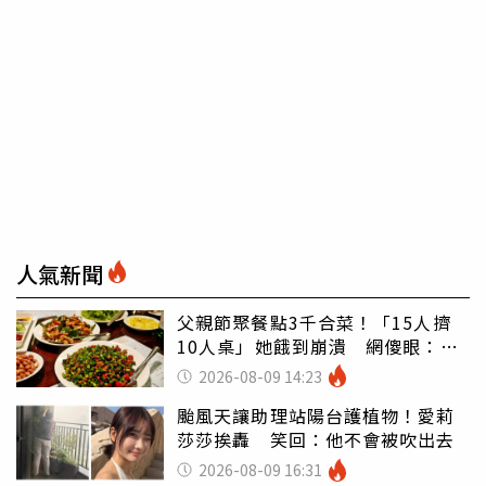
人氣新聞
父親節聚餐點3千合菜！「15人擠
10人桌」她餓到崩潰 網傻眼：讓
店家看笑話
2026-08-09 14:23
颱風天讓助理站陽台護植物！愛莉
莎莎挨轟 笑回：他不會被吹出去
2026-08-09 16:31