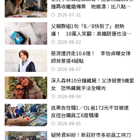
鐘再收離婚傳票 她崩潰：比八點檔
還扯
2026-07-31
父親群組1句「8／8快到了」掀熱
議！ 10萬人笑翻：高鐵疏運也沒列
父親節
2026-08-02
慈濟遭詐走10.6億！ 李怡貞曝女律
師背景提4疑點
2026-08-07
深入森林10分鐘藏屍！父涉殺害9歲愛
女 恐怖藏屍手法全曝光
2026-08-04
逃票告性騷1／OL省172元不甘被逮
反控台鐵員工6度騷擾
2026-08-05
疑勞資糾紛！新莊好市多前員工持刀