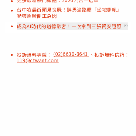
台中凌晨街頭見喪屍！醉男淪路霸「坐地嘶吼」
嚇壞駕駛倒車急閃
成為AI時代的道德駭客！一次拿到三張資安證照
PR
(02)6630-8641
投訴爆料專線：
、投訴爆料信箱：
119@ctwant.com