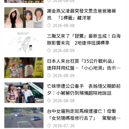
2026-08-08
謝金燕父凌晨突發文思念爸爸豬哥
亮 「1標籤」藏洋蔥
2026-08-08
三颱又來了「琵鷺」最新生成！白海
豚影響未完 2地達停班課標準
2026-08-09
日本人來台狂買「35公斤戰利品」
連拜拜用紅盤、「小心地滑」告示牌
也帶回家
2026-08-09
亡妹慘遭公公毒手 表姊憶父親節前
夕：小舅舅仍到殯儀館陪她說話
2026-08-08
台中女遛狗走斑馬線遭撞亡！母慟
「女兒隨媽祖修行去了」 駕駛過失
致死判9月
2026-07-26