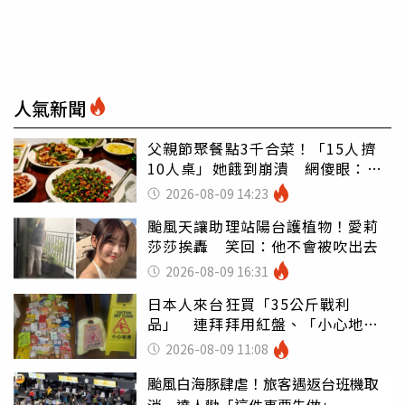
人氣新聞
父親節聚餐點3千合菜！「15人擠
10人桌」她餓到崩潰 網傻眼：讓
店家看笑話
2026-08-09 14:23
颱風天讓助理站陽台護植物！愛莉
莎莎挨轟 笑回：他不會被吹出去
2026-08-09 16:31
日本人來台狂買「35公斤戰利
品」 連拜拜用紅盤、「小心地
滑」告示牌也帶回家
2026-08-09 11:08
颱風白海豚肆虐！旅客遇返台班機取
消 達人勸「這件事要先做」