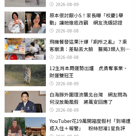
2026-08-09
原本很討厭小S！家長曝「校慶1舉
動」讓她徹底改觀 網友洗版認證
2026-08-08
飛機餐發這果汁爆「廁所之亂」？乘
客崩潰：差點丟大臉 醫揭3類人別亂
喝
2026-08-08
12生肖本周運勢出爐 虎勇奪事業、
財運雙冠王
2026-08-09
白海豚外圍環流襲北台灣 網友問為
何沒放颱風假 蔣萬安回應了
2026-08-09
YouTuber花19萬開箱度假村「到場遭
拒入住＋報警」 粉絲怒灌1星負評