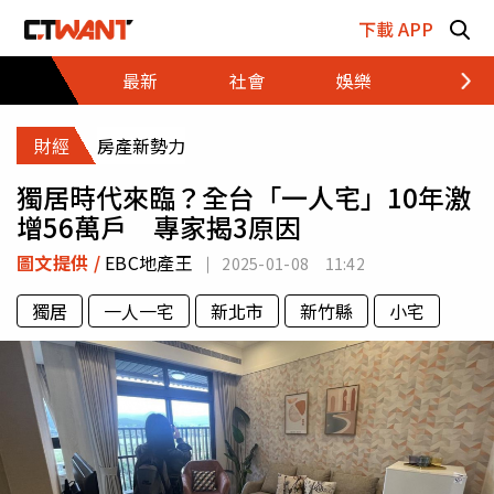
跳至主要內容區塊
下載 APP
最新
社會
娛樂
財經
財經
房產新勢力
獨居時代來臨？全台「一人宅」10年激
增56萬戶 專家揭3原因
圖文提供 /
EBC地產王
2025-01-08 11:42
獨居
一人一宅
新北市
新竹縣
小宅