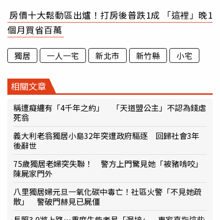
房價十大鬆動區出爐！打房後普跌1成 「這裡」晚1
個月買省百萬
獨居
一人一宅
新北市
新竹縣
小宅
相關文章
稱遭癡纏有「4千年之約」 「天道盟公主」不認為錢虐
死翁
義大利老翁獨居小島32年突遭政府驅逐 回歸社會3年
後辭世
75歲獨居老婦突失聯！ 警方上門驚見她「被豬啃咬」
陳屍家門外
八里獨居婦元旦一氧化碳中毒亡！社區火警「不見她疏
散」 警破門赫見已屍僵
長照3.0將上路…重度失能者易「漏接」 專家直指這些