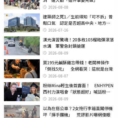
2026-08-08
建築師之死1／生前得知「可不拆」曾
鬆口氣 認定是否超高中央、地方踢
皮球
2026-07-16
漢光演習驚魂！20多枚105榴砲彈滾落
水溝 軍警急封鎖搶運
2026-08-09
買195元鹹酥雞忘帶錢！老闆神操作
「倒找5元」 全網看哭：這就是台灣
2026-08-07
粉絲Mina輕生後首露面！ ENHYPEN
西村力演唱會「狀態超好」喊話粉
絲：我們心意相通
2026-08-09
以為在搭公車？2女拖行李箱直闖停機
坪「揮手攔機」 荒謬影片曝網傻眼