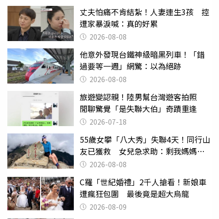
丈夫怕痛不肯結紮！人妻連生3孩 控
遭家暴淚喊：真的好累
2026-08-08
他意外發現台鐵神級暗黑列車！「錯
過要等一週」網驚：以為絕跡
2026-08-08
旅遊變認親！陸男幫台灣遊客拍照
閒聊驚覺「是失聯大伯」奇蹟重逢
2026-07-18
55歲女攀「八大秀」失聯4天！同行山
友已獲救 女兒急求助：剩我媽媽還
沒找到
2026-08-08
C羅「世紀婚禮」2千人搶看！新娘車
遭瘋狂包圍 最後竟是超大烏龍
2026-08-09