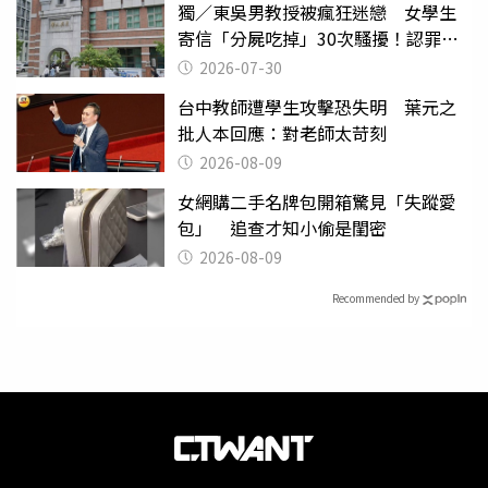
獨／東吳男教授被瘋狂迷戀 女學生
寄信「分屍吃掉」30次騷擾！認罪免
關
2026-07-30
台中教師遭學生攻擊恐失明 葉元之
批人本回應：對老師太苛刻
2026-08-09
女網購二手名牌包開箱驚見「失蹤愛
包」 追查才知小偷是閨密
2026-08-09
Recommended by