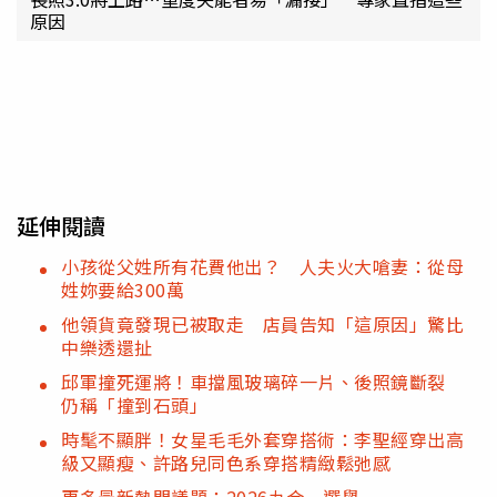
原因
延伸閱讀
小孩從父姓所有花費他出？ 人夫火大嗆妻：從母
姓妳要給300萬
他領貨竟發現已被取走 店員告知「這原因」驚比
中樂透還扯
邱軍撞死運將！車擋風玻璃碎一片、後照鏡斷裂
仍稱「撞到石頭」
時髦不顯胖！女星毛毛外套穿搭術：李聖經穿出高
級又顯瘦、許路兒同色系穿搭精緻鬆弛感
更多最新熱門議題：2026九合一選舉