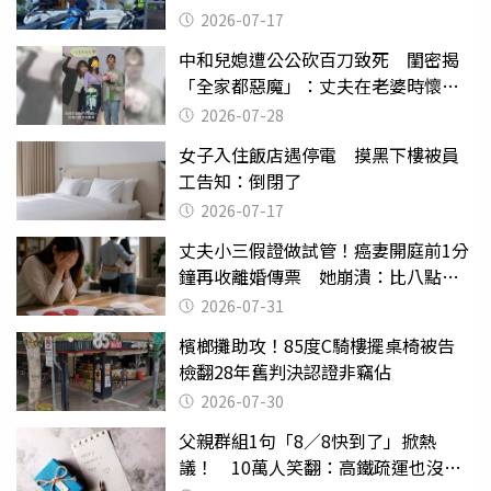
2026-07-17
中和兒媳遭公公砍百刀致死 閨密揭
「全家都惡魔」：丈夫在老婆時懷孕
摔東西
2026-07-28
女子入住飯店遇停電 摸黑下樓被員
工告知：倒閉了
2026-07-17
丈夫小三假證做試管！癌妻開庭前1分
鐘再收離婚傳票 她崩潰：比八點檔
還扯
2026-07-31
檳榔攤助攻！85度C騎樓擺桌椅被告
檢翻28年舊判決認證非竊佔
2026-07-30
父親群組1句「8／8快到了」掀熱
議！ 10萬人笑翻：高鐵疏運也沒列