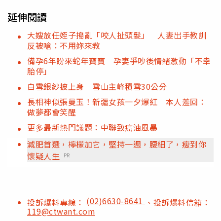
延伸閱讀
大嫂放任姪子搗亂「咬人扯頭髮」 人妻出手教訓
反被嗆：不用妳來教
備孕6年盼來蛇年寶寶 孕妻爭吵後情緒激動「不幸
胎停」
白雪銀紗披上身 雪山主峰積雪30公分
長相神似張曼玉！新疆女孩一夕爆紅 本人羞回：
做夢都會笑醒
更多最新熱門議題：中聯致癌油風暴
減肥首選，檸檬加它，堅持一週，腰細了，瘦到你
懷疑人生
PR
(02)6630-8641
投訴爆料專線：
、投訴爆料信箱：
119@ctwant.com