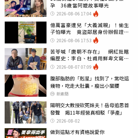
孕 36歲當阿嬤故事曝光
2026-08-06 17:04
億萬富豪遭兒「大義滅親」！偷生
子怕曝光 竟盜鄰居身份辦假證落
戶
2026-08-06 17:53
苦苓喊「唐朝不存在」 網紅批瞎
編歷史：李白、杜甫用鮮卑文寫
詩？
2026-08-07 07:09
腹部脂肪的「剋星」找到了，常吃這
幾物，吃走大肚囊，瘦出小蠻腰
新素簡
陽明交大教授砍死妹夫！岳母追思首
發聲 揭11年經營真相駁「爭產」
2026-08-02
做到這點才有資格說愛你