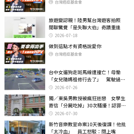
台灣癌症基金會
旅遊變認親！陸男幫台灣遊客拍照
閒聊驚覺「是失聯大伯」奇蹟重逢
2026-07-18
做到這點才有資格說愛你
台灣癌症基金會
台中女遛狗走斑馬線遭撞亡！母慟
「女兒隨媽祖修行去了」 駕駛過失
致死判9月
2026-07-26
獨／東吳男教授被瘋狂迷戀 女學生
寄信「分屍吃掉」30次騷擾！認罪免
關
2026-07-30
新竹音樂教室命案10天後復課！他批
「太冷血」 員工怒駁：閉上嘴