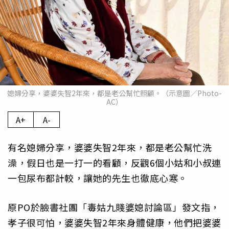
媳婦分享，婆婆失智2年來，都是老公幫忙照顧。（示意圖／Photo-
AC）
A+
A-
有名媳婦分享，婆婆失智2年來，都是老公幫忙洗
澡，假日也是一打一的看顧，反觀6個小姑和小叔連
一包尿布都計較，讓她的先生也徹底心寒。
原PO於臉書社團「毒姑九賤婆媳討論區」發文指，
孝子很可怕，婆婆失智2年來身體健康，他們把婆婆