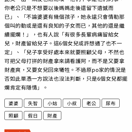
你老公只是不想要以後媽媽走後還留下遺憾而
已」、「不論婆婆有幾個孩子，她永遠只會情勒那
個叫的動或是還有良知的子女而已，其他的還是繼
續擺爛！」，也有人說「有很多長輩病痛留給女
兒，財產留給兒子。這6個女兒或許想通了也不一
定」、「兒子享受好處本來就要照顧父母，不然也
可把父母打拼的財產拿來請看護阿，而不是又要拿
財產爽，又要女兒回來犧牲。不過原po家的情況是
否如此單憑一方說法也沒法判斷，只是6個女兒都擺
爛肯定有隱情」。
婆婆
失智
小姑
小叔
老公
尿布
照顧
假日
財產