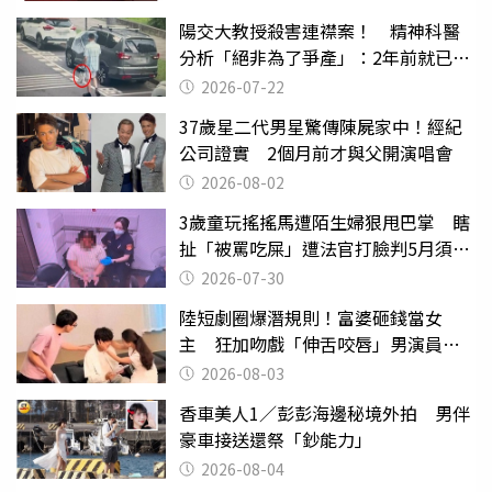
陽交大教授殺害連襟案！ 精神科醫
分析「絕非為了爭產」：2年前就已言
行詭異
2026-07-22
37歲星二代男星驚傳陳屍家中！經紀
公司證實 2個月前才與父開演唱會
2026-08-02
3歲童玩搖搖馬遭陌生婦狠甩巴掌 瞎
扯「被罵吃屎」遭法官打臉判5月須入
監
2026-07-30
陸短劇圈爆潛規則！富婆砸錢當女
主 狂加吻戲「伸舌咬唇」男演員崩
潰
2026-08-03
香車美人1／彭彭海邊秘境外拍 男伴
豪車接送還祭「鈔能力」
2026-08-04