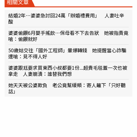
相關文章
結婚2年…婆婆急討回24萬「辦婚禮費用」 人妻吐辛
酸
婆婆偷餵6月嬰手搖飲…保母看不下去告狀 她被指責竟
嗆：偷餵就好
50歲姑交往「國外工程師」暈爆轉錢 她提醒當心詐騙
遭嗆：見不得人好
婆婆跟尪要求買東西小叔都要1份...超貴毛毯蓋一次也被
拿走 人妻崩潰：誰替我們想
她天天被公婆欺負 老公竟幫緩頰：寄人籬下「只好聽
話」