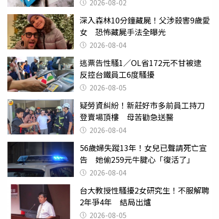
父親節
2026-08-02
深入森林10分鐘藏屍！父涉殺害9歲愛
女 恐怖藏屍手法全曝光
2026-08-04
逃票告性騷1／OL省172元不甘被逮
反控台鐵員工6度騷擾
2026-08-05
疑勞資糾紛！新莊好市多前員工持刀
登賣場頂樓 母苦勸急送醫
2026-08-04
56歲婦失蹤13年！女兒已聲請死亡宣
告 她偷259元牛腱心「復活了」
2026-08-04
台大教授性騷擾2女研究生！不服解聘
2年爭4年 結局出爐
2026-08-05