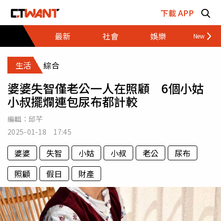
跳至主要內容區塊
下載 APP
最新
社會
娛樂
財經
生活
綜合
婆婆失智僅老公一人在照顧 6個小姑
小叔擺爛連包尿布都計較
編輯：
邱芊
2025-01-18 17:45
婆婆
失智
小姑
小叔
老公
尿布
照顧
假日
財產