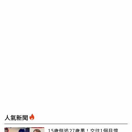
人氣新聞
15歲倒追27歲男！交往1個月懷