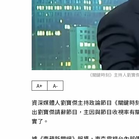
《關鍵時刻》主持人劉寶傑
A+
A-
資深媒體人劉寶傑主持政論節目《關鍵時刻
出劉寶傑請辭節目，主因與節目收視率有
實了。
據《壹蘋新聞網》報導，東森電視台內部傳