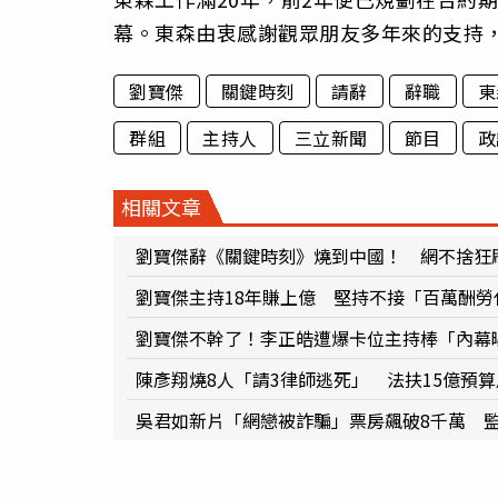
幕。東森由衷感謝觀眾朋友多年來的支持
劉寶傑
關鍵時刻
請辭
辭職
東
群組
主持人
三立新聞
節目
政
相關文章
劉寶傑辭《關鍵時刻》燒到中國！ 網不捨狂
劉寶傑主持18年賺上億 堅持不接「百萬酬勞
劉寶傑不幹了！李正皓遭爆卡位主持棒「內幕
陳彥翔燒8人「請3律師逃死」 法扶15億預算
吳君如新片「網戀被詐騙」票房飆破8千萬 