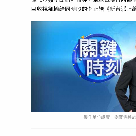
目收視卻輸給同時段的李正皓《新台派上
製作單位證實，劉寶傑將