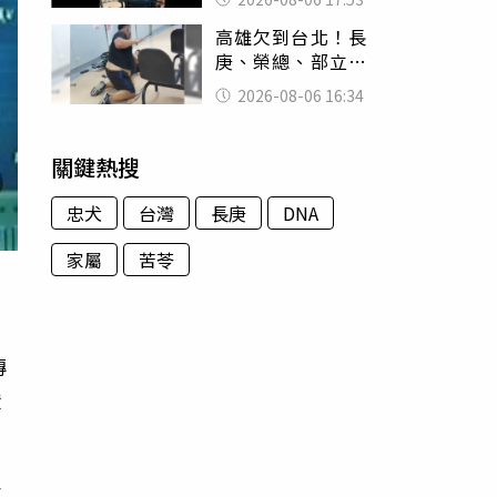
身份辦假證落戶
高雄欠到台北！長
庚、榮總、部立醫
院都受害 「醫療
2026-08-06 16:34
暴力男」離譜紀錄
曝光
關鍵熱搜
忠犬
台灣
長庚
DNA
家屬
苦苓
傳
證
節