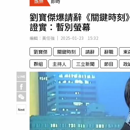
娛樂
即時
人物
汽車
劉寶傑爆請辭《關鍵時刻
專欄
證實：暫別螢幕
房產新勢力
編輯：
黃任強
2025-01-23 15:32
劉寶傑
關鍵時刻
請辭
辭職
東
群組
主持人
三立新聞
節目
政
Next