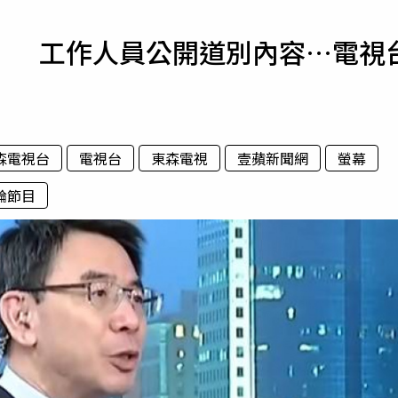
寵物
》 工作人員公開道別內容…電視
運勢
運動
梅酒
森電視台
電視台
東森電視
壹蘋新聞網
螢幕
論節目