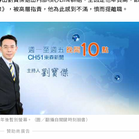
線》，被高層指責，他為此感到不滿，憤而提離職。
於年後暫別螢幕。（圖／翻攝自關鍵時刻臉書）