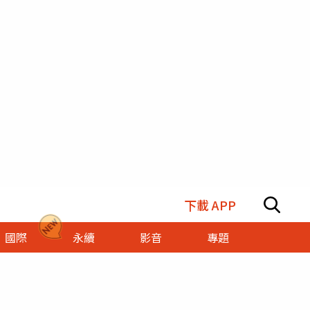
下載 APP
國際
永續
影音
專題