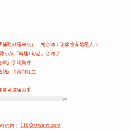
「補助就是薪水」 她心寒：怎麼會有這種人？
天聽小孩「轉述1句話」心寒了
態曝」引網驚呼
這個」：貴到吐血
部會可據理力爭
PR
119@ctwant.com
爆料信箱：