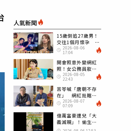
台
人氣新聞
15歲倒追27歲男！
交往1個月懷孕 36
2026-08-06
歲當阿嬤故事曝光
17:04
開會照意外變網紅
照！女公務員妝容
2026-08-05
掀2千則留言 本人
22:43
怒嗆：化妝有錯嗎
苦苓喊「唐朝不存
在」 網紅批瞎編
2026-08-07
歷史：李白、杜甫
07:09
用鮮卑文寫詩？
億萬富豪遭兒「大
義滅親」！偷生子
怕曝光 竟盜鄰居
2026-08-06 17:53