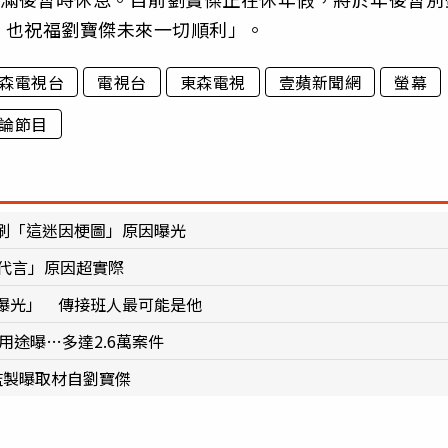
，也祝福劉寶傑未來一切順利」。
森電視台
電視台
東森電視
壹蘋新聞網
螢幕
論節目
刷「這迷因梗圖」原因曝光
代言」原因超實際
曝光」 傳接班人最可能是他
用途曝…多達2.6萬案件
監製曝取材自劉寶傑