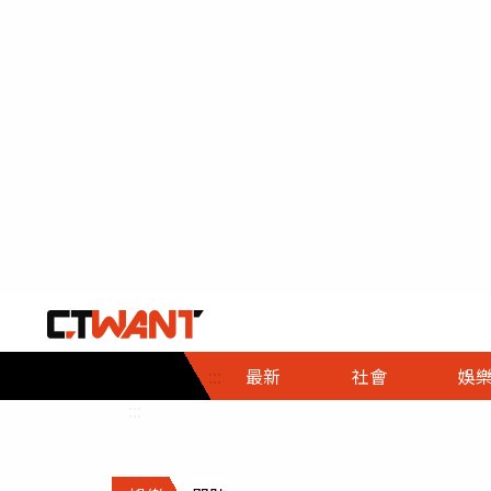
社會首頁
娛樂首頁
財經首頁
政
:::
最新
社會
娛
時事
即時
熱線
:::
直擊
大條
人物
調查
專題
３Ｃ