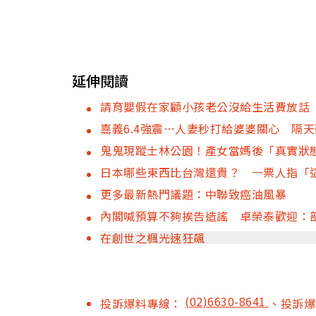
延伸閱讀
請育嬰假在家顧小孩老公沒給生活費放話
嘉義6.4強震…人妻秒打給婆婆關心 隔
鬼鬼現蹤士林公園！產女當媽後「真實狀
日本哪些東西比台灣還貴？ 一票人指「
更多最新熱門議題：中聯致癌油風暴
內閣喊預算不夠挨告造謠 卓榮泰歡迎：
在創世之楓光速狂飆
(02)6630-8641
投訴爆料專線：
、投訴